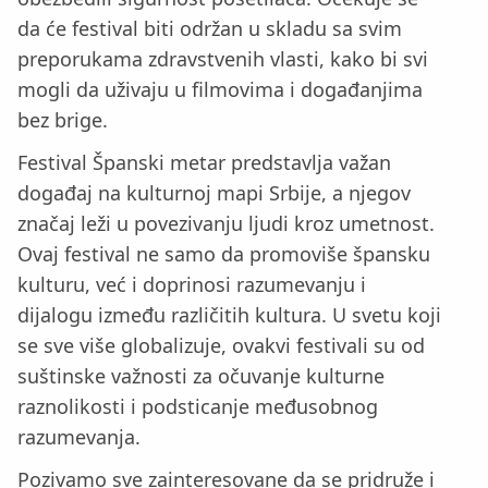
da će festival biti održan u skladu sa svim
preporukama zdravstvenih vlasti, kako bi svi
mogli da uživaju u filmovima i događanjima
bez brige.
Festival Španski metar predstavlja važan
događaj na kulturnoj mapi Srbije, a njegov
značaj leži u povezivanju ljudi kroz umetnost.
Ovaj festival ne samo da promoviše špansku
kulturu, već i doprinosi razumevanju i
dijalogu između različitih kultura. U svetu koji
se sve više globalizuje, ovakvi festivali su od
suštinske važnosti za očuvanje kulturne
raznolikosti i podsticanje međusobnog
razumevanja.
Pozivamo sve zainteresovane da se pridruže i