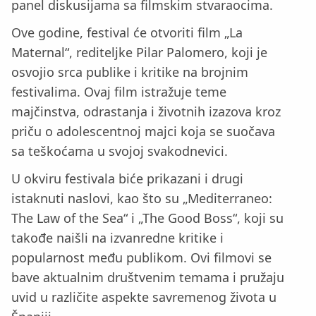
panel diskusijama sa filmskim stvaraocima.
Ove godine, festival će otvoriti film „La
Maternal“, rediteljke Pilar Palomero, koji je
osvojio srca publike i kritike na brojnim
festivalima. Ovaj film istražuje teme
majčinstva, odrastanja i životnih izazova kroz
priču o adolescentnoj majci koja se suočava
sa teškoćama u svojoj svakodnevici.
U okviru festivala biće prikazani i drugi
istaknuti naslovi, kao što su „Mediterraneo:
The Law of the Sea“ i „The Good Boss“, koji su
takođe naišli na izvanredne kritike i
popularnost među publikom. Ovi filmovi se
bave aktualnim društvenim temama i pružaju
uvid u različite aspekte savremenog života u