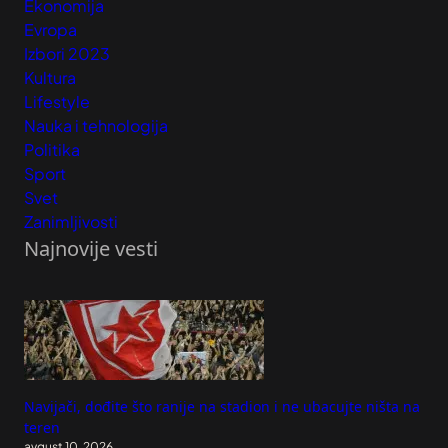
Ekonomija
Evropa
Izbori 2023
Kultura
Lifestyle
Nauka i tehnologija
Politika
Sport
Svet
Zanimljivosti
Najnovije vesti
Navijači, dođite što ranije na stadion i ne ubacujte ništa na
teren
avgust 10, 2026