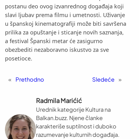
postanu deo ovog izvanrednog događaja koji
slavi ljubav prema filmu i umetnosti. Uživanje
u španskoj kinematografiji može biti savršena
prilika za opuštanje i sticanje novih saznanja,
a festival Španski metar će zasigurno
obezbediti nezaboravno iskustvo za sve
posetioce.
«
Prethodno
Sledeće
»
Radmila Marićić
Urednik kategorije Kultura na
Balkan.buzz. Njene članke
karakteriše suptilnost i duboko
razumevanje kulturnih događaja.