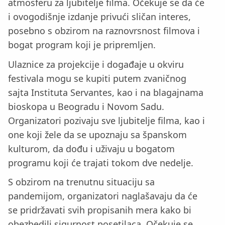
atmosferu za ljubitelje filma. Očekuje se da će
i ovogodišnje izdanje privući sličan interes,
posebno s obzirom na raznovrsnost filmova i
bogat program koji je pripremljen.
Ulaznice za projekcije i događaje u okviru
festivala mogu se kupiti putem zvaničnog
sajta Instituta Servantes, kao i na blagajnama
bioskopa u Beogradu i Novom Sadu.
Organizatori pozivaju sve ljubitelje filma, kao i
one koji žele da se upoznaju sa španskom
kulturom, da dođu i uživaju u bogatom
programu koji će trajati tokom dve nedelje.
S obzirom na trenutnu situaciju sa
pandemijom, organizatori naglašavaju da će
se pridržavati svih propisanih mera kako bi
obezbedili sigurnost posetilaca. Očekuje se