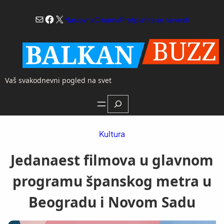
Skoči
Mail
Facebook
X
na
Naslovna
O nama
Pretplatite se na vesti
sadržaj
Vaš svakodnevni pogled na svet
Search
Kultura
Jedanaest filmova u glavnom
programu španskog metra u
Beogradu i Novom Sadu