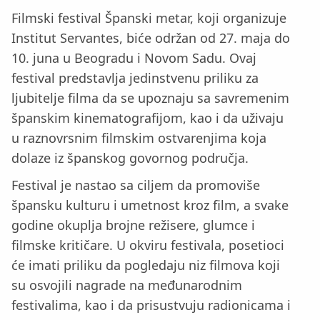
Filmski festival Španski metar, koji organizuje
Institut Servantes, biće održan od 27. maja do
10. juna u Beogradu i Novom Sadu. Ovaj
festival predstavlja jedinstvenu priliku za
ljubitelje filma da se upoznaju sa savremenim
španskim kinematografijom, kao i da uživaju
u raznovrsnim filmskim ostvarenjima koja
dolaze iz španskog govornog područja.
Festival je nastao sa ciljem da promoviše
špansku kulturu i umetnost kroz film, a svake
godine okuplja brojne režisere, glumce i
filmske kritičare. U okviru festivala, posetioci
će imati priliku da pogledaju niz filmova koji
su osvojili nagrade na međunarodnim
festivalima, kao i da prisustvuju radionicama i