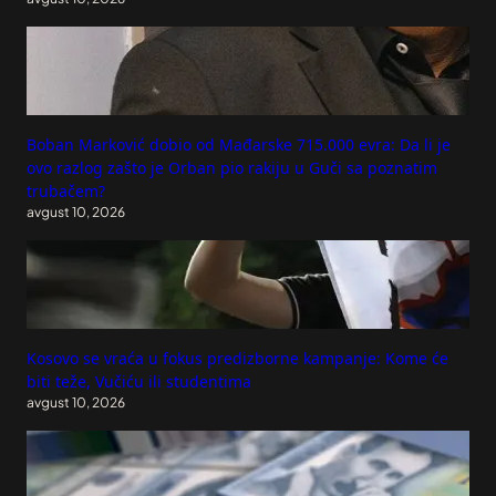
Boban Marković dobio od Mađarske 715.000 evra: Da li je
ovo razlog zašto je Orban pio rakiju u Guči sa poznatim
trubačem?
avgust 10, 2026
Kosovo se vraća u fokus predizborne kampanje: Kome će
biti teže, Vučiću ili studentima
avgust 10, 2026