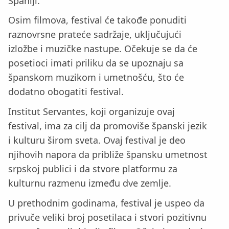
Španiji.
Osim filmova, festival će takođe ponuditi
raznovrsne prateće sadržaje, uključujući
izložbe i muzičke nastupe. Očekuje se da će
posetioci imati priliku da se upoznaju sa
španskom muzikom i umetnošću, što će
dodatno obogatiti festival.
Institut Servantes, koji organizuje ovaj
festival, ima za cilj da promoviše španski jezik
i kulturu širom sveta. Ovaj festival je deo
njihovih napora da približe špansku umetnost
srpskoj publici i da stvore platformu za
kulturnu razmenu između dve zemlje.
U prethodnim godinama, festival je uspeo da
privuče veliki broj posetilaca i stvori pozitivnu