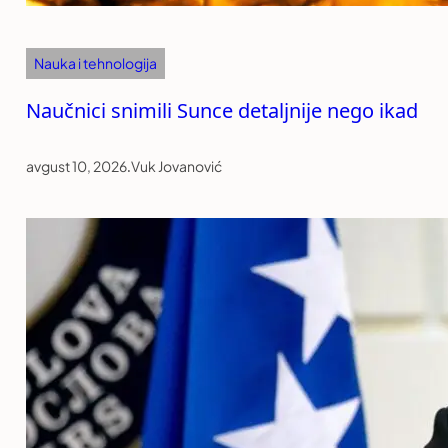
Nauka i tehnologija
Naučnici snimili Sunce detaljnije nego ikad
avgust 10, 2026
.
Vuk Jovanović