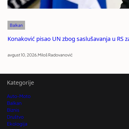
Balkan
Konaković pisao UN zbog saslušavanja u RS z
avgust 10, 2026
.
Miloš Radovanović
Kategorije
Auto-Moto
Balkan
Biznis
Društvo
Ekologija