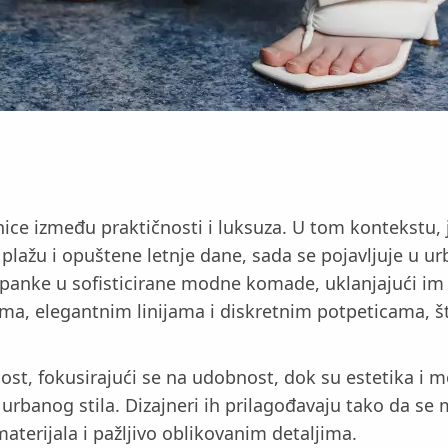
ce između praktičnosti i luksuza. U tom kontekstu, j
a plažu i opuštene letnje dane, sada se pojavljuje u
apanke u sofisticirane modne komade, uklanjajući im
ma, elegantnim linijama i diskretnim potpeticama, št
st, fokusirajući se na udobnost, dok su estetika i 
banog stila. Dizajneri ih prilagođavaju tako da se m
aterijala i pažljivo oblikovanim detaljima.