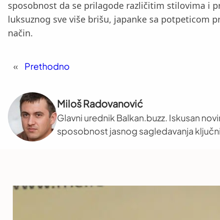
sposobnost da se prilagode različitim stilovima i
luksuznog sve više brišu, japanke sa potpeticom pr
način.
«
Prethodno
Miloš Radovanović
Glavni urednik Balkan.buzz. Iskusan novi
sposobnost jasnog sagledavanja ključni