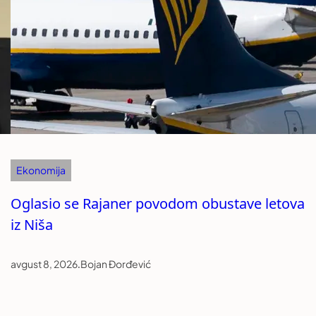
Ekonomija
Oglasio se Rajaner povodom obustave letova
iz Niša
avgust 8, 2026
.
Bojan Đorđević