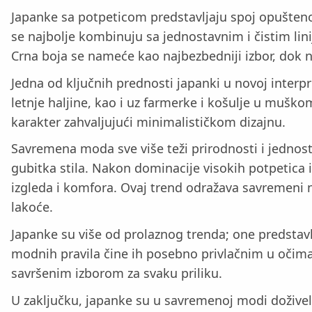
Japanke sa potpeticom predstavljaju spoj opuštenos
se najbolje kombinuju sa jednostavnim i čistim lin
Crna boja se nameće kao najbezbedniji izbor, dok n
Jedna od ključnih prednosti japanki u novoj interpre
letnje haljine, kao i uz farmerke i košulje u muš
karakter zahvaljujući minimalističkom dizajnu.
Savremena moda sve više teži prirodnosti i jednos
gubitka stila. Nakon dominacije visokih potpetica
izgleda i komfora. Ovaj trend odražava savremeni 
lakoće.
Japanke su više od prolaznog trenda; one predstavl
modnih pravila čine ih posebno privlačnim u očima
savršenim izborom za svaku priliku.
U zaključku, japanke su u savremenoj modi dožive