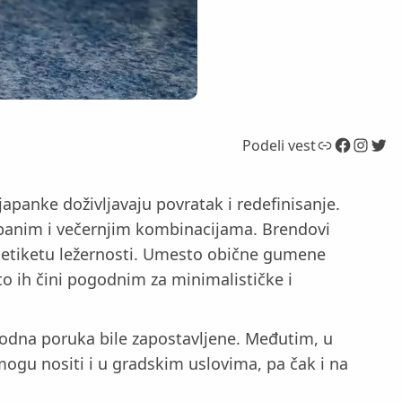
Link
Facebook
Instagram
Twitter
Podeli vest
apanke doživljavaju povratak i redefinisanje.
 urbanim i večernjim kombinacijama. Brendovi
 etiketu ležernosti. Umesto obične gumene
o ih čini pogodnim za minimalističke i
modna poruka bile zapostavljene. Međutim, u
ogu nositi i u gradskim uslovima, pa čak i na