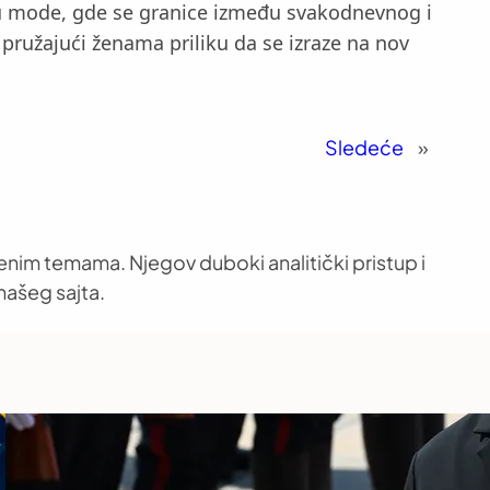
etu mode, gde se granice između svakodnevnog i
 pružajući ženama priliku da se izraze na nov
Sledeće
»
venim temama. Njegov duboki analitički pristup i
našeg sajta.