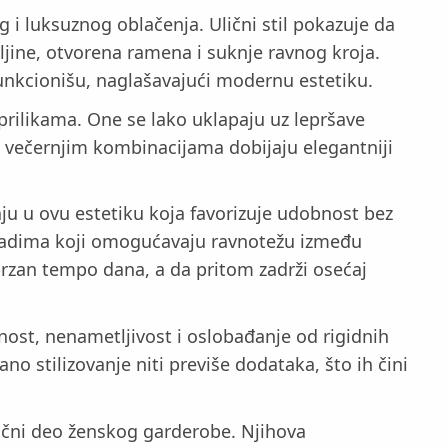
 i luksuznog oblačenja. Ulični stil pokazuje da
ljine, otvorena ramena i suknje ravnog kroja.
funkcionišu, naglašavajući modernu estetiku.
i prilikama. One se lako uklapaju uz lepršave
u večernjim kombinacijama dobijaju elegantniji
ju u ovu estetiku koja favorizuje udobnost bez
komadima koji omogućavaju ravnotežu između
brzan tempo dana, a da pritom zadrži osećaj
nost, nenametljivost i oslobađanje od rigidnih
 stilizovanje niti previše dodataka, što ih čini
učni deo ženskog garderobe. Njihova