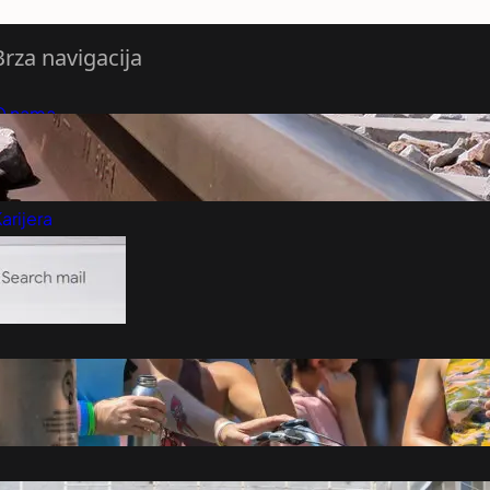
Brza navigacija
O nama
redloži Vest
retplatite se na vesti
arijera
Marketing
Kontakt