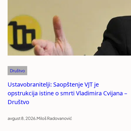
Društvo
Ustavobranitelji: Saopštenje VJT je
opstrukcija istine o smrti Vladimira Cvijana –
Društvo
avgust 8, 2026
.
Miloš Radovanović