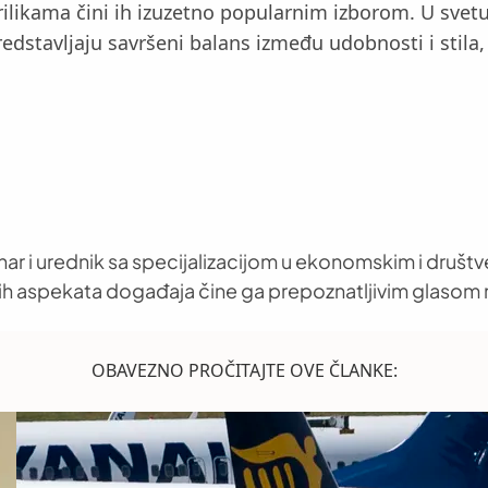
 prilikama čini ih izuzetno popularnim izborom. U sv
edstavljaju savršeni balans između udobnosti i stila,
nar i urednik sa specijalizacijom u ekonomskim i društ
h aspekata događaja čine ga prepoznatljivim glasom 
OBAVEZNO PROČITAJTE OVE ČLANKE: