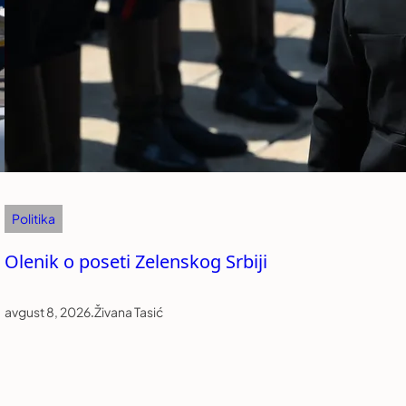
Politika
Olenik o poseti Zelenskog Srbiji
avgust 8, 2026
.
Živana Tasić