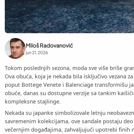
Miloš Radovanović
jun 21, 2026
Tokom poslednjih sezona, moda sve više briše grani
Ova obuća, koja je nekada bila isključivo vezana z
poput Bottege Venete i Balenciage transformišu j
obuće, danas su dostupne verzije sa tankim kaišići
kompleksne stajlinge.
Nekada su japanke simbolizovale letnju neobavezno
savremenim kolekcijama, ove sandale postaju deo ur
večernjim događajima, zahvaljujući upotrebi finih m