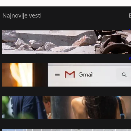
Najnovije vesti
Sudar vozova u Hrvatskoj, nikom od
P
povređenih nije ugrožen život – Region
avgust 8, 2026
P
K
Gmail uvodi velike promjene od 2027.
godine: Milioni korisnika moraće da se
prilagode
avgust 8, 2026
U Srbiji do 38 stepeni početkom sledeće
sedmice
avgust 8, 2026