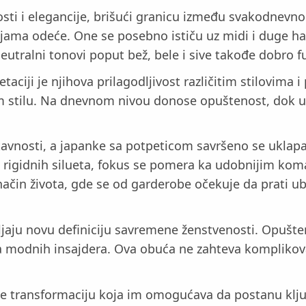
ti i elegancije, brišući granicu između svakodnevnog
ijama odeće. One se posebno ističu uz midi i duge ha
eutralni tonovi poput bež, bele i sive takođe dobro 
taciji je njihova prilagodljivost različitim stilovima 
kom stilu. Na dnevnom nivou donose opuštenost, dok 
tavnosti, a japanke sa potpeticom savršeno se uklapa
 i rigidnih silueta, fokus se pomera ka udobnijim 
način života, gde se od garderobe očekuje da prati u
jaju novu definiciju savremene ženstvenosti. Opušte
 modnih insajdera. Ova obuća ne zahteva komplikovano
le transformaciju koja im omogućava da postanu klj