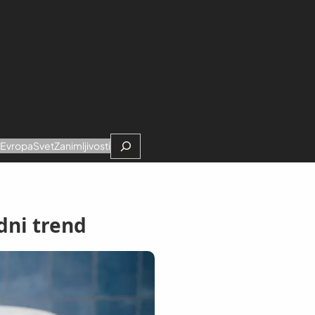
Search
e
Evropa
Svet
Zanimljivosti
dni trend