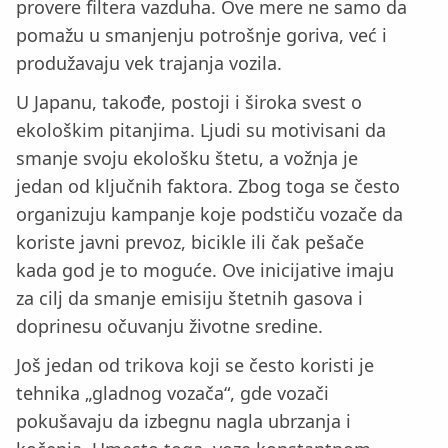
provere filtera vazduha. Ove mere ne samo da
pomažu u smanjenju potrošnje goriva, već i
produžavaju vek trajanja vozila.
U Japanu, takođe, postoji i široka svest o
ekološkim pitanjima. Ljudi su motivisani da
smanje svoju ekološku štetu, a vožnja je
jedan od ključnih faktora. Zbog toga se često
organizuju kampanje koje podstiču vozače da
koriste javni prevoz, bicikle ili čak pešače
kada god je to moguće. Ove inicijative imaju
za cilj da smanje emisiju štetnih gasova i
doprinesu očuvanju životne sredine.
Još jedan od trikova koji se često koristi je
tehnika „gladnog vozača“, gde vozači
pokušavaju da izbegnu nagla ubrzanja i