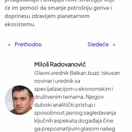
će im pomoći da smanje potrošnju goriva i
doprinesu zdravijem planetarnom
ekosistemu.
«
Prethodno
Sledeće
»
Miloš Radovanović
Glavni urednik Balkan.buzz. Iskusan
novinar i urednik sa
specijalizacijom u ekonomskim i
društvenim temama. Njegov
duboki analitički pristup i
sposobnost jasnog sagledavanja
ključnih aspekata događaja čine
ga prepoznatljivim glasom našeg