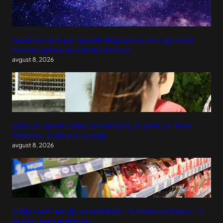
Astronomi prvi put ispratili eksplozivnu smrt ogromne
zvijezde gotovo od početka do kraja
avgust 8, 2026
Zašto su toplotni talasi smrtonosniji za žene: Svi krive
hormone, a istina je surovija
avgust 8, 2026
Srbija uvodi kauciju za ambalažu: 10 dinara za manju, 15
za veću bocu ili limenku