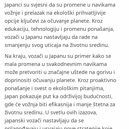
Japanci su svjesni da su promene u navikama
vožnje i prelazak na ekološki prihvatljivije
opcije ključevi za očuvanje planete. Kroz
edukaciju, tehnologiju i promenu ponašanja,
vozači u Japanu nastavljaju da rade na
smanjenju svog uticaja na životnu sredinu.
Na kraju, vozači u Japanu su primer kako se
mala promena u svakodnevnim navikama
može pretvoriti u značajne uštede na gorivu i
doprinositi očuvanju planete. Kroz proaktivno
ponašanje i svest o ekološkim pitanjima,
Japan pokazuje put ka održivijoj budućnosti,
gde će vožnja biti efikasnija i manje štetna za
životnu sredinu. U svetlu ovih izazova,
japanski vozači nastavljaju da se
prilagođavaju i usvajaju nove strategije koje