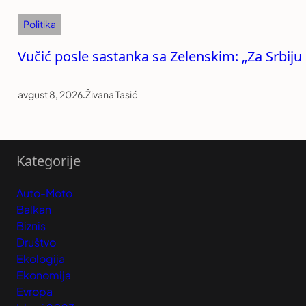
Politika
Vučić posle sastanka sa Zelenskim: „Za Srbiju
avgust 8, 2026
.
Živana Tasić
Kategorije
Auto-Moto
Balkan
Biznis
Društvo
Ekologija
Ekonomija
Evropa