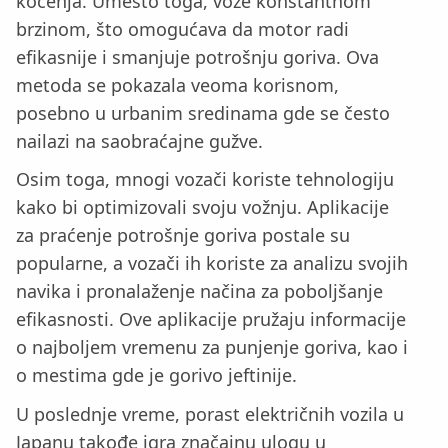
kočenja. Umesto toga, voze konstantnom
brzinom, što omogućava da motor radi
efikasnije i smanjuje potrošnju goriva. Ova
metoda se pokazala veoma korisnom,
posebno u urbanim sredinama gde se često
nailazi na saobraćajne gužve.
Osim toga, mnogi vozači koriste tehnologiju
kako bi optimizovali svoju vožnju. Aplikacije
za praćenje potrošnje goriva postale su
popularne, a vozači ih koriste za analizu svojih
navika i pronalaženje načina za poboljšanje
efikasnosti. Ove aplikacije pružaju informacije
o najboljem vremenu za punjenje goriva, kao i
o mestima gde je gorivo jeftinije.
U poslednje vreme, porast električnih vozila u
Japanu takođe igra značajnu ulogu u