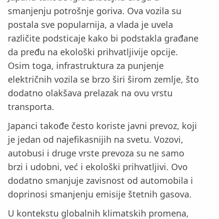
smanjenju potrošnje goriva. Ova vozila su
postala sve popularnija, a vlada je uvela
različite podsticaje kako bi podstakla građane
da pređu na ekološki prihvatljivije opcije.
Osim toga, infrastruktura za punjenje
električnih vozila se brzo širi širom zemlje, što
dodatno olakšava prelazak na ovu vrstu
transporta.
Japanci takođe često koriste javni prevoz, koji
je jedan od najefikasnijih na svetu. Vozovi,
autobusi i druge vrste prevoza su ne samo
brzi i udobni, već i ekološki prihvatljivi. Ovo
dodatno smanjuje zavisnost od automobila i
doprinosi smanjenju emisije štetnih gasova.
U kontekstu globalnih klimatskih promena,