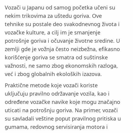
Vozači u Japanu od samog početka učeni su
nekim trikovima za uštedu goriva. Ove
tehnike su postale deo svakodnevnog života i
vozačke kulture, a cilj im je smanjenje
potrošnje goriva i očuvanje životne sredine. U
zemlji gde je vožnja često neizbežna, efikasno
korišćenje goriva se smatra od suštinske
važnosti, ne samo zbog ekonomskih razloga,
već i zbog globalnih ekoloških izazova.
Praktične metode koje vozači koriste
uključuju pravilno održavanje vozila, kao i
određene vozačke navike koje mogu značajno
uticati na potrošnju goriva. Na primer, vozači
su savladali veštine poput pravilnog pritiska u
gumama, redovnog servisiranja motora i