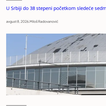
U Srbiji do 38 stepeni početkom sledeće sed
avgust 8, 2026
.
Miloš Radovanović