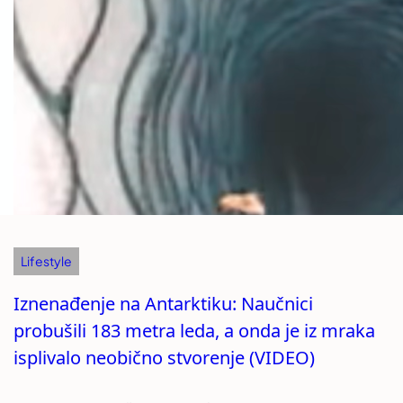
Lifestyle
Iznenađenje na Antarktiku: Naučnici
probušili 183 metra leda, a onda je iz mraka
isplivalo neobično stvorenje (VIDEO)