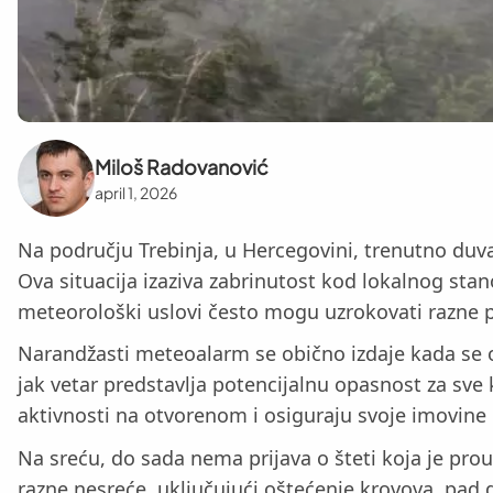
Miloš Radovanović
april 1, 2026
Na području Trebinja, u Hercegovini, trenutno duva 
Ova situacija izaziva zabrinutost kod lokalnog sta
meteorološki uslovi često mogu uzrokovati razne pr
Narandžasti meteoalarm se obično izdaje kada se o
jak vetar predstavlja potencijalnu opasnost za sv
aktivnosti na otvorenom i osiguraju svoje imovine
Na sreću, do sada nema prijava o šteti koja je pr
razne nesreće, uključujući oštećenje krovova, pad d