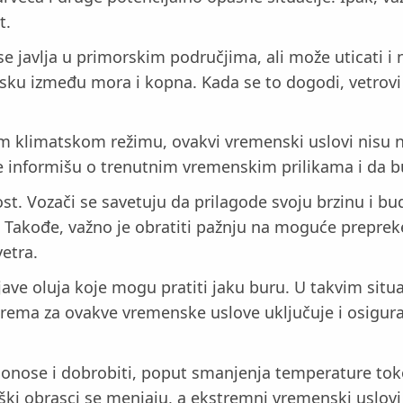
t.
 se javlja u primorskim područjima, ali može uticati i 
itisku između mora i kopna. Kada se to dogodi, vetrovi
 klimatskom režimu, ovakvi vremenski uslovi nisu neuo
 se informišu o trenutnim vremenskim prilikama i d
nost. Vozači se savetuju da prilagode svoju brzinu i 
i. Takođe, važno je obratiti pažnju na moguće preprek
etra.
e oluja koje mogu pratiti jaku buru. U takvim situa
rema za ovakve vremenske uslove uključuje i osigurav
nose i dobrobiti, poput smanjenja temperature tokom
i obrasci se menjaju, a ekstremni vremenski uslovi p