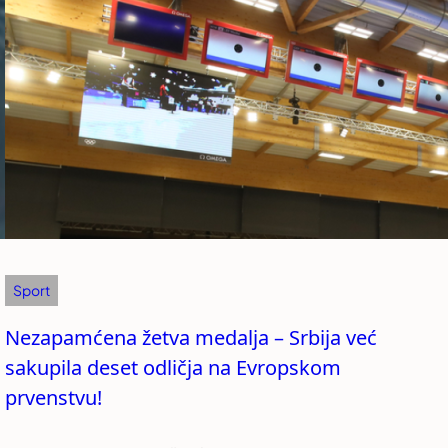
Sport
Nezapamćena žetva medalja – Srbija već
sakupila deset odličja na Evropskom
prvenstvu!