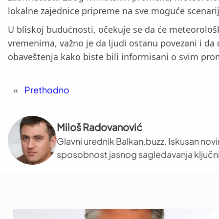
lokalne zajednice pripreme na sve moguće scenarije 
U bliskoj budućnosti, očekuje se da će meteorološk
vremenima, važno je da ljudi ostanu povezani i da del
obaveštenja kako biste bili informisani o svim p
«
Prethodno
Miloš Radovanović
Glavni urednik Balkan.buzz. Iskusan novi
sposobnost jasnog sagledavanja ključni