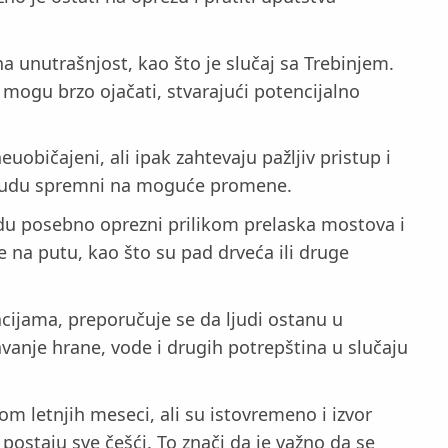
na unutrašnjost, kao što je slučaj sa Trebinjem.
 mogu brzo ojačati, stvarajući potencijalno
bičajeni, ali ipak zahtevaju pažljiv pristup i
a budu spremni na moguće promene.
budu posebno oprezni prilikom prelaska mostova i
e na putu, kao što su pad drveća ili druge
cijama, preporučuje se da ljudi ostanu u
anje hrane, vode i drugih potrepština u slučaju
 letnjih meseci, ali su istovremeno i izvor
ostaju sve češći. To znači da je važno da se