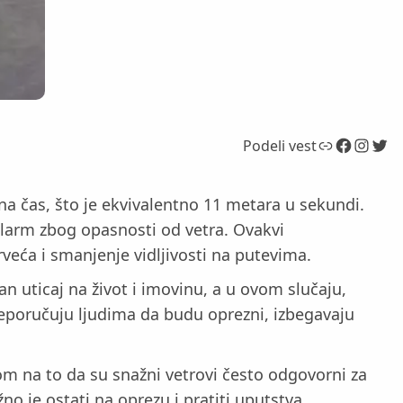
Link
Facebook
Instagram
Twitter
Podeli vest
na čas, što je ekvivalentno 11 metara u sekundi.
alarm zbog opasnosti od vetra. Ovakvi
veća i smanjenje vidljivosti na putevima.
uticaj na život i imovinu, a u ovom slučaju,
reporučuju ljudima da budu oprezni, izbegavaju
om na to da su snažni vetrovi često odgovorni za
no je ostati na oprezu i pratiti uputstva