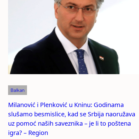
Balkan
Milanović i Plenković u Kninu: Godinama
slušamo besmislice, kad se Srbija naoružava
uz pomoć naših saveznika – je li to poštena
igra? – Region