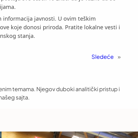
cijama.
m informacija javnosti. U ovim teškim
zove koje donosi priroda. Pratite lokalne vesti i
nskog stanja.
Sledeće
»
venim temama. Njegov duboki analitički pristup i
našeg sajta.