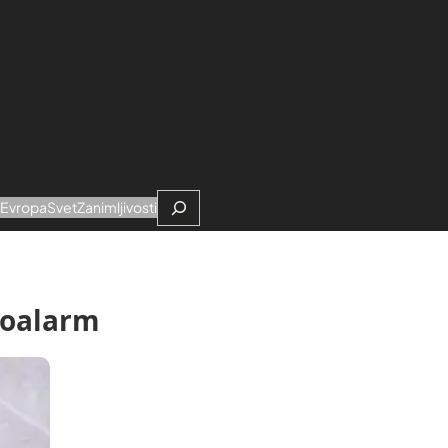
Search
e
Evropa
Svet
Zanimljivosti
eoalarm