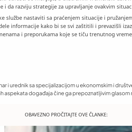
i da razviju strategije za upravljanje ovakvim situa
e službe nastaviti sa praćenjem situacije i pružanje
e informacije kako bi se svi zaštitili i prevazišli iza
romenama i preporukama koje se tiču trenutnog vreme
nar i urednik sa specijalizacijom u ekonomskim i društ
h aspekata događaja čine ga prepoznatljivim glasom 
OBAVEZNO PROČITAJTE OVE ČLANKE: