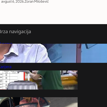
avgust 6, 2026
.
Zoran Milošević
Brza navigacija
O nama
redloži Vest
retplatite se na vesti
arijera
Marketing
Kontakt