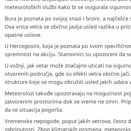
meteoroloških službi kako bi se osigurala sigurnos
Bura je poznata po svojoj snazi i brzini, a najčešće
Ova vrsta vetra se obično javlja usled razlika u pr
opasne uslove.
U Hercegovini, koja je poznata po svom specifičnom
spremnost na akciju. Stanovnici su upozoreni da
U vožnji, jak vetar može značajno uticati na sigur
otvorenih područja, gde su efekti vetra obično jač
strukture koje se mogu obrušiti usled jakih udara v
Meteorolozi takođe upozoravaju na mogućnost pojav
zatvorenim prostorima dok se vreme ne smiri. Prip
da se situacija pogorša.
Vremenske nepogode, poput jakih vetrova, često do
zabrinutosti. Zbog klimatskih promena, meteorološk