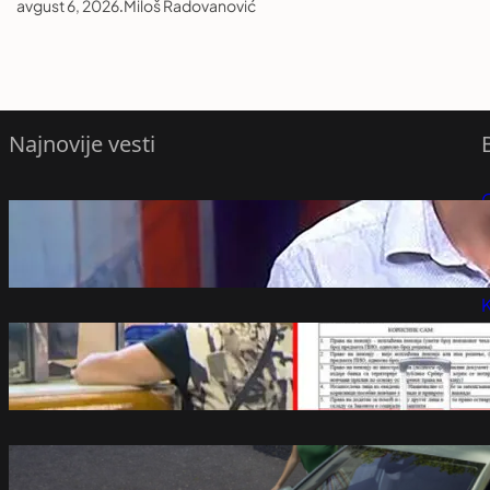
avgust 6, 2026
.
Miloš Radovanović
Najnovije vesti
Opozicione stranke o napadu na
P
Filipovića: Nasilje izmaklo kontroli,
uobičajeno nereagovanje policije
P
avgust 6, 2026
K
Planuli turistički vaučeri: Podeljeno svih
30.000, evo gde penzioneri najviše
putuju
avgust 6, 2026
Kada se bira kvalitet i sigurnost – Škoda
ostaje među najpoželjnijim izborima