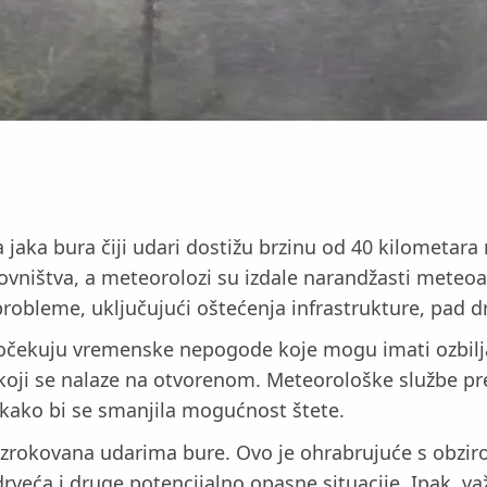
jaka bura čiji udari dostižu brzinu od 40 kilometara 
novništva, a meteorolozi su izdale narandžasti meteo
obleme, uključujući oštećenja infrastrukture, pad dr
čekuju vremenske nepogode koje mogu imati ozbiljan 
e koji se nalaze na otvorenom. Meteorološke službe p
 kako bi se smanjila mogućnost štete.
ouzrokovana udarima bure. Ovo je ohrabrujuće s obzir
rveća i druge potencijalno opasne situacije. Ipak, važ