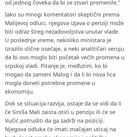
od jednog čoveka da bi se stvari promenile.“
Iako su mnogi komentatori skeptični prema
Malijevoj odluci, njegova izjava o penziji može
biti odraz šireg nezadovoljstva unutar vlade.
U poslednje vreme, nekoliko ministara je
izrazilo slične osećaje, a neki analitičari veruju
da bi ovo moglo biti početak većih promena u
srpskoj vladi. Pitanje je, međutim, ko bi
mogao da zameni Malog i da li bi nova lica
mogla doneti potrebne promene u
ekonomiju.
Dok se situacija razvija, ostaje da se vidi da li
će Siniša Mali zaista otići u penziju ili će se
Vučić potruditi da ga zadrži na poziciji.
Njegova odluka će imati značajan uticaj na