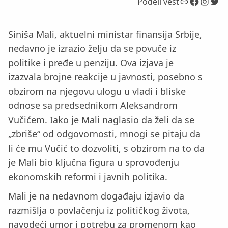
Link
Facebook
Instagram
Twitter
Podeli vest
Siniša Mali, aktuelni ministar finansija Srbije,
nedavno je izrazio želju da se povuče iz
politike i pređe u penziju. Ova izjava je
izazvala brojne reakcije u javnosti, posebno s
obzirom na njegovu ulogu u vladi i bliske
odnose sa predsednikom Aleksandrom
Vučićem. Iako je Mali naglasio da želi da se
„zbriše“ od odgovornosti, mnogi se pitaju da
li će mu Vučić to dozvoliti, s obzirom na to da
je Mali bio ključna figura u sprovođenju
ekonomskih reformi i javnih politika.
Mali je na nedavnom događaju izjavio da
razmišlja o povlačenju iz političkog života,
navodeći umor i potrebu za promenom kao