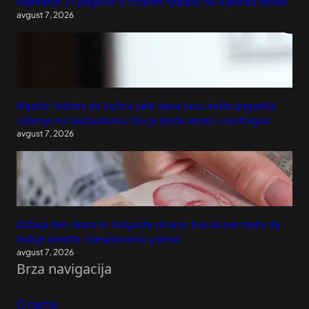
Najmanje 21 poginuli u ruskom napadu na Kijevsku oblast
avgust 7, 2026
Mijačić: Vidimo da Vučića ovih dana nisu nešto pogodila
rušenja na Gazivodama, bio je dosta veseo i razdragan
avgust 7, 2026
Država deli skoro tri milijarde dinara: Evo ko sve može da
dobije kredite i bespovratnu pomoć
avgust 7, 2026
Brza navigacija
O nama