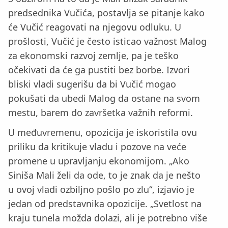
predsednika Vučića, postavlja se pitanje kako
će Vučić reagovati na njegovu odluku. U
prošlosti, Vučić je često isticao važnost Malog
za ekonomski razvoj zemlje, pa je teško
očekivati da će ga pustiti bez borbe. Izvori
bliski vladi sugerišu da bi Vučić mogao
pokušati da ubedi Malog da ostane na svom
mestu, barem do završetka važnih reformi.
U međuvremenu, opozicija je iskoristila ovu
priliku da kritikuje vladu i pozove na veće
promene u upravljanju ekonomijom. „Ako
Siniša Mali želi da ode, to je znak da je nešto
u ovoj vladi ozbiljno pošlo po zlu“, izjavio je
jedan od predstavnika opozicije. „Svetlost na
kraju tunela možda dolazi, ali je potrebno više