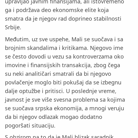
upravljao javnim finansijama, ali istovremeno
ga i podržava deo ekonomske elite koja
smatra da je njegov rad doprineo stabilnosti
Srbije.
Međutim, uz sve uspehe, Mali se suočava i sa
brojnim skandalima i kritikama. Njegovo ime
se često dovodi u vezu sa kontroverzama oko
imovine i finansijskih transakcija, zbog čega
su neki analitičari smatrali da bi njegovo
povlačenje moglo biti pokušaj da se izbegnu
dalje optužbe i pritisci. U poslednje vreme,
javnost je sve više svesna problema sa kojima
se suočava srpska ekonomija, a mnogi veruju
da bi njegov odlazak mogao dodatno
pogoršati situaciju.
S obzirom na to da je Mali blizak saradnik