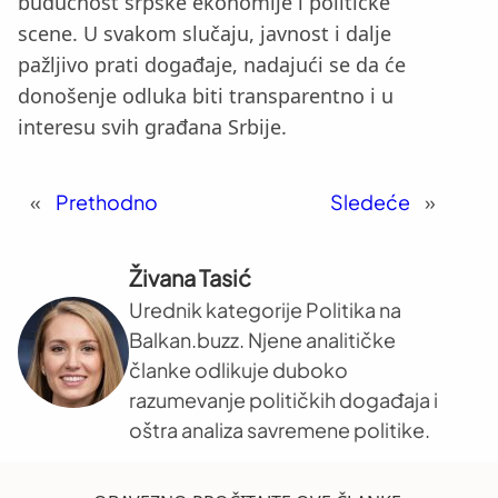
budućnost srpske ekonomije i političke
scene. U svakom slučaju, javnost i dalje
pažljivo prati događaje, nadajući se da će
donošenje odluka biti transparentno i u
interesu svih građana Srbije.
«
Prethodno
Sledeće
»
Živana Tasić
Urednik kategorije Politika na
Balkan.buzz. Njene analitičke
članke odlikuje duboko
razumevanje političkih događaja i
oštra analiza savremene politike.