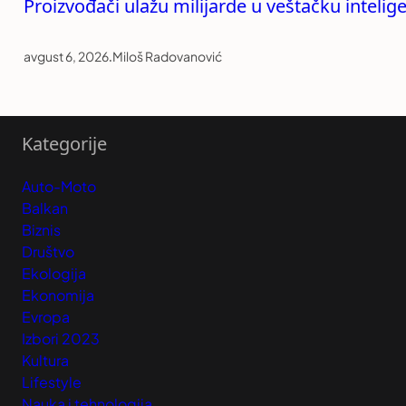
Proizvođači ulažu milijarde u veštačku intelige
avgust 6, 2026
.
Miloš Radovanović
Kategorije
Auto-Moto
Balkan
Biznis
Društvo
Ekologija
Ekonomija
Evropa
Izbori 2023
Kultura
Lifestyle
Nauka i tehnologija