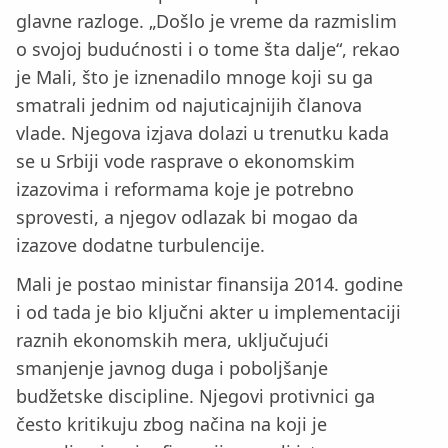
glavne razloge. „Došlo je vreme da razmislim
o svojoj budućnosti i o tome šta dalje“, rekao
je Mali, što je iznenadilo mnoge koji su ga
smatrali jednim od najuticajnijih članova
vlade. Njegova izjava dolazi u trenutku kada
se u Srbiji vode rasprave o ekonomskim
izazovima i reformama koje je potrebno
sprovesti, a njegov odlazak bi mogao da
izazove dodatne turbulencije.
Mali je postao ministar finansija 2014. godine
i od tada je bio ključni akter u implementaciji
raznih ekonomskih mera, uključujući
smanjenje javnog duga i poboljšanje
budžetske discipline. Njegovi protivnici ga
često kritikuju zbog načina na koji je