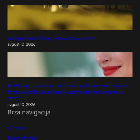
Pucnjava kod Brčkog, jedna osoba ranjena
avgust 10, 2026
En Hatavej napravila neočekivan modni potez na premijeri
filma: Neobična kombinacija izazvala lavinu komentara
(FOTO)
avgust 10, 2026
Brza navigacija
O nama
Predloži Vest