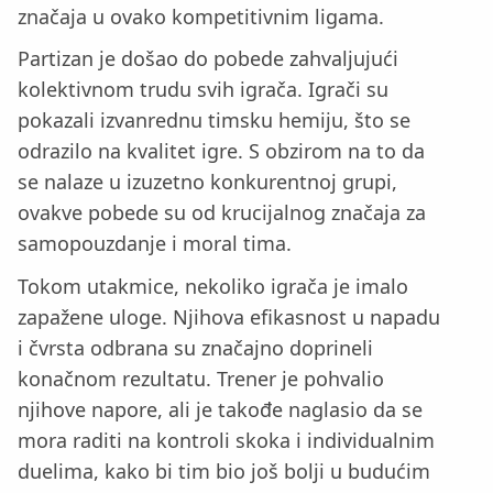
značaja u ovako kompetitivnim ligama.
Partizan je došao do pobede zahvaljujući
kolektivnom trudu svih igrača. Igrači su
pokazali izvanrednu timsku hemiju, što se
odrazilo na kvalitet igre. S obzirom na to da
se nalaze u izuzetno konkurentnoj grupi,
ovakve pobede su od krucijalnog značaja za
samopouzdanje i moral tima.
Tokom utakmice, nekoliko igrača je imalo
zapažene uloge. Njihova efikasnost u napadu
i čvrsta odbrana su značajno doprineli
konačnom rezultatu. Trener je pohvalio
njihove napore, ali je takođe naglasio da se
mora raditi na kontroli skoka i individualnim
duelima, kako bi tim bio još bolji u budućim