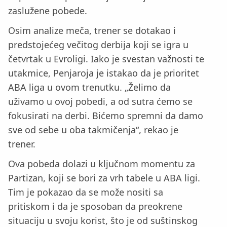
zaslužene pobede.
Osim analize meča, trener se dotakao i
predstojećeg večitog derbija koji se igra u
četvrtak u Evroligi. Iako je svestan važnosti te
utakmice, Penjaroja je istakao da je prioritet
ABA liga u ovom trenutku. „Želimo da
uživamo u ovoj pobedi, a od sutra ćemo se
fokusirati na derbi. Bićemo spremni da damo
sve od sebe u oba takmičenja“, rekao je
trener.
Ova pobeda dolazi u ključnom momentu za
Partizan, koji se bori za vrh tabele u ABA ligi.
Tim je pokazao da se može nositi sa
pritiskom i da je sposoban da preokrene
situaciju u svoju korist, što je od suštinskog