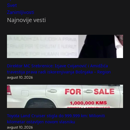
Svet
Zanimljivosti
Najnovije vesti
Direktor MC Srebrenice: Izjave Cvijanović i Amidžića
travestija prava radi iskorenjivanja Bošnjaka – Region
avgust 10, 2026
Toyota Land Cruiser stigla do 999.999 km: Milioniti
kilometar ostavljen novom vlasniku
avgust 10, 2026