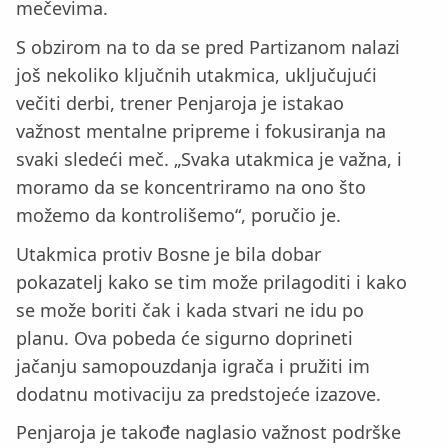
mečevima.
S obzirom na to da se pred Partizanom nalazi
još nekoliko ključnih utakmica, uključujući
večiti derbi, trener Penjaroja je istakao
važnost mentalne pripreme i fokusiranja na
svaki sledeći meč. „Svaka utakmica je važna, i
moramo da se koncentriramo na ono što
možemo da kontrolišemo“, poručio je.
Utakmica protiv Bosne je bila dobar
pokazatelj kako se tim može prilagoditi i kako
se može boriti čak i kada stvari ne idu po
planu. Ova pobeda će sigurno doprineti
jačanju samopouzdanja igrača i pružiti im
dodatnu motivaciju za predstojeće izazove.
Penjaroja je takođe naglasio važnost podrške