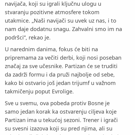
navijača, koji su igrali ključnu ulogu u
stvaranju pozitivne atmosfere tokom
utakmice. „Naši navijači su uvek uz nas, i to
nam daje dodatnu snagu. Zahvalni smo im na
podršci“, rekao je.
U narednim danima, fokus će biti na
pripremama za večiti derbi, koji nosi poseban
značaj za sve učesnike. Partizan će se truditi
da zadrži formu i da pruži najbolje od sebe,
kako bi ostvario još jedan trijumf u važnom
takmičenju poput Evrolige.
Sve u svemu, ova pobeda protiv Bosne je
samo jedan korak ka ostvarenju ciljeva koje
Partizan ima u tekućoj sezoni. Trener i igrači
su svesni izazova koji su pred njima, ali su