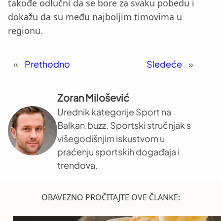
takođe odlučni da se bore za svaku pobedu i
dokažu da su među najboljim timovima u
regionu.
«
Prethodno
Sledeće
»
Zoran Milošević
Urednik kategorije Sport na
Balkan.buzz. Sportski stručnjak s
višegodišnjim iskustvom u
praćenju sportskih događaja i
trendova.
OBAVEZNO PROČITAJTE OVE ČLANKE: