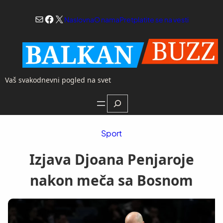
Skoči
Mail
Facebook
X
na
Naslovna
O nama
Pretplatite se na vesti
sadržaj
Vaš svakodnevni pogled na svet
Search
Sport
Izjava Djoana Penjaroje
nakon meča sa Bosnom