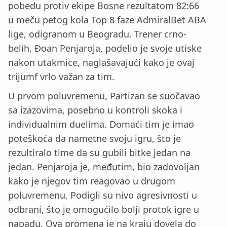
pobedu protiv ekipe Bosne rezultatom 82:66
u meču petog kola Top 8 faze AdmiralBet ABA
lige, odigranom u Beogradu. Trener crno-
belih, Đoan Penjaroja, podelio je svoje utiske
nakon utakmice, naglašavajući kako je ovaj
trijumf vrlo važan za tim.
U prvom poluvremenu, Partizan se suočavao
sa izazovima, posebno u kontroli skoka i
individualnim duelima. Domaći tim je imao
poteškoća da nametne svoju igru, što je
rezultiralo time da su gubili bitke jedan na
jedan. Penjaroja je, međutim, bio zadovoljan
kako je njegov tim reagovao u drugom
poluvremenu. Podigli su nivo agresivnosti u
odbrani, što je omogućilo bolji protok igre u
napadu. Ova promena je na kraju dovela do