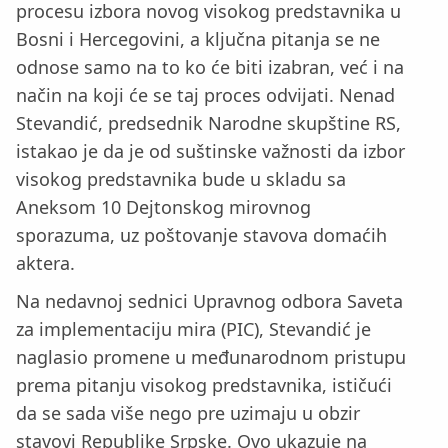
procesu izbora novog visokog predstavnika u
Bosni i Hercegovini, a ključna pitanja se ne
odnose samo na to ko će biti izabran, već i na
način na koji će se taj proces odvijati. Nenad
Stevandić, predsednik Narodne skupštine RS,
istakao je da je od suštinske važnosti da izbor
visokog predstavnika bude u skladu sa
Aneksom 10 Dejtonskog mirovnog
sporazuma, uz poštovanje stavova domaćih
aktera.
Na nedavnoj sednici Upravnog odbora Saveta
za implementaciju mira (PIC), Stevandić je
naglasio promene u međunarodnom pristupu
prema pitanju visokog predstavnika, ističući
da se sada više nego pre uzimaju u obzir
stavovi Republike Srpske. Ovo ukazuje na