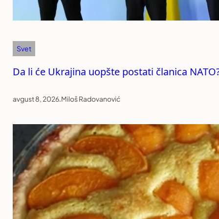
Svet
Da li će Ukrajina uopšte postati članica NATO?
avgust 8, 2026
.
Miloš Radovanović