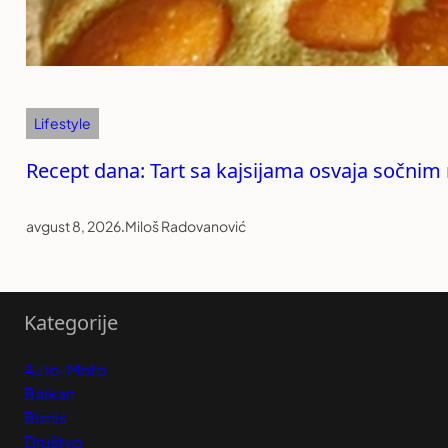
Lifestyle
Recept dana: Tart sa kajsijama osvaja sočni
avgust 8, 2026
.
Miloš Radovanović
Kategorije
Auto-Moto
Balkan
Biznis
Društvo