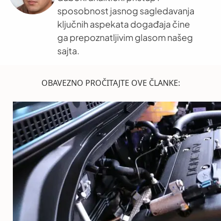
sposobnost jasnog sagledavanja
ključnih aspekata događaja čine
ga prepoznatljivim glasom našeg
sajta.
OBAVEZNO PROČITAJTE OVE ČLANKE: