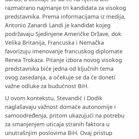
razmatrano najmanje tri kandidata za visokog
predstavnika. Prema informacijama iz medija,
Antonio Zanardi Landi je kandidat kojeg
podržavaju Sjedinjene Američke Države, dok
Velika Britanija, Francuska i Nemačka
favorizuju imenovanje francuskog diplomate
Renea Trokaza. Pitanje izbora novog visokog
predstavnika biće jedna od ključnih tema
ovog zasedanja, a očekuje se da će doneti
važne odluke za budućnost BiH.
U ovom kontekstu, Stevandić i Dodik
naglašavaju važnost domaće autonomije i
samoodređenja, pritom ukazujući na potrebu
za smanjenjem uticaja stranih faktora u
unutrašnjim poslovima BiH. Ovaj pristup