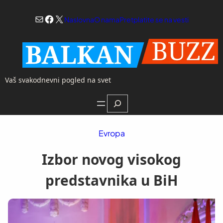
Skoči
Mail
Facebook
X
na
Naslovna
O nama
Pretplatite se na vesti
sadržaj
Vaš svakodnevni pogled na svet
Search
Evropa
Izbor novog visokog
predstavnika u BiH