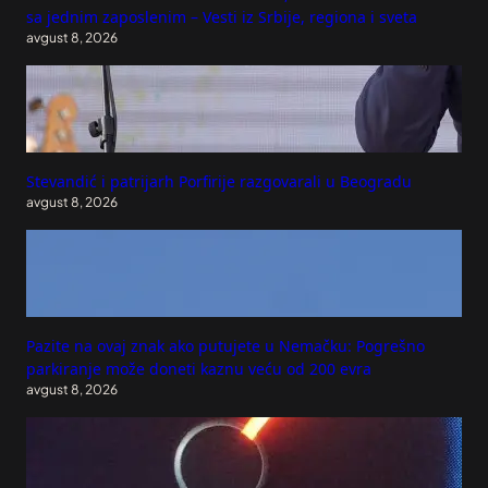
sa jednim zaposlenim – Vesti iz Srbije, regiona i sveta
avgust 8, 2026
Stevandić i patrijarh Porfirije razgovarali u Beogradu
avgust 8, 2026
Pazite na ovaj znak ako putujete u Nemačku: Pogrešno
parkiranje može doneti kaznu veću od 200 evra
avgust 8, 2026