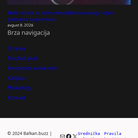
Mala strelica na instrument tabli koju mnogi vozači
godinama ne primijete
avgust 8, 2026
Brza navigacija
O nama
Predloži Vest
Pretplatite se na vesti
Karijera
Marketing
Kontakt
©
2024 Balkan.buzz |
Urednička 
Pravila 
Mail
Facebook
X