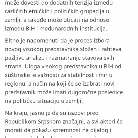
može dovesti do dodatnih tenzija između
različitih etničkih i političkih grupacija u
zemlji, a takođe može uticati na odnose
između BiH i međunarodnih institucija.
Bitno je napomenuti da je proces izbora
novog visokog predstavnika složen i zahteva
pažljivu analizu i razmatranje stavova svih
strana. Uloga visokog predstavnika u BiH od
suštinske je važnosti za stabilnost i mir u
regionu, a način na koji će se izabrati novi
predstavnik može imati dugoročne posledice
na političku situaciju u zemlji.
Na kraju, jasno je da su izazovi pred
Republikom Srpskom značajni, a svi akteri će
morati da pokažu spremnost na dijalog i