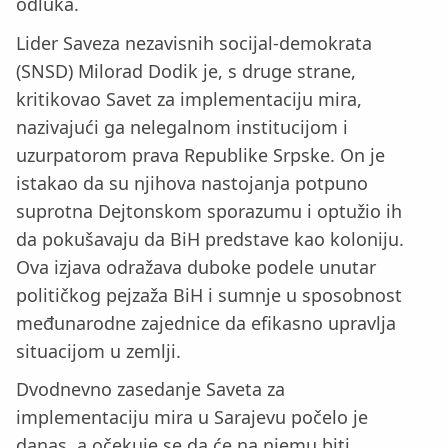
odluka.
Lider Saveza nezavisnih socijal-demokrata
(SNSD) Milorad Dodik je, s druge strane,
kritikovao Savet za implementaciju mira,
nazivajući ga nelegalnom institucijom i
uzurpatorom prava Republike Srpske. On je
istakao da su njihova nastojanja potpuno
suprotna Dejtonskom sporazumu i optužio ih
da pokušavaju da BiH predstave kao koloniju.
Ova izjava odražava duboke podele unutar
političkog pejzaža BiH i sumnje u sposobnost
međunarodne zajednice da efikasno upravlja
situacijom u zemlji.
Dvodnevno zasedanje Saveta za
implementaciju mira u Sarajevu počelo je
danas, a očekuje se da će na njemu biti