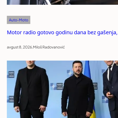
Auto-Moto
Motor radio gotovo godinu dana bez gašenja,
avgust 8, 2026
.
Miloš Radovanović