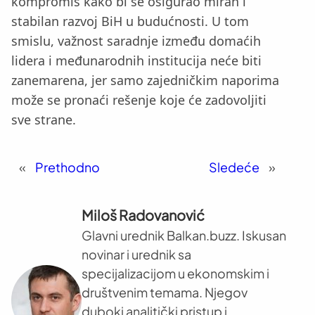
kompromis kako bi se osigurao miran i
stabilan razvoj BiH u budućnosti. U tom
smislu, važnost saradnje između domaćih
lidera i međunarodnih institucija neće biti
zanemarena, jer samo zajedničkim naporima
može se pronaći rešenje koje će zadovoljiti
sve strane.
«
Prethodno
Sledeće
»
Miloš Radovanović
Glavni urednik Balkan.buzz. Iskusan
novinar i urednik sa
specijalizacijom u ekonomskim i
društvenim temama. Njegov
duboki analitički pristup i