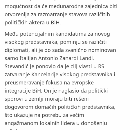
mogućnost da će međunarodna zajednica biti
otvorenija za razmatranje stavova različitih
političkih aktera u BiH.
Među potencijalnim kandidatima za novog
visokog predstavnika, pominju se različiti
diplomati, ali je do sada zvanično nominovan
samo Italijan Antonio Zanardi Landi.
Stevandić je ponovio da je cilj vlasti u RS
zatvaranje Kancelarije visokog predstavnika i
preusmeravanje fokusa na evropske
integracije BiH. On je naglasio da politički
sporovi u zemlji moraju biti rešeni
dogovorom domaćih političkih predstavnika,
što ukazuje na potrebu za većim
angažmanom lokalnih lidera u donošenju