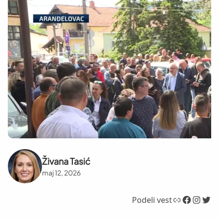
Živana Tasić
maj 12, 2026
Link
Facebook
Instagram
Twitter
Podeli vest