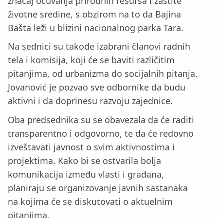
značaj očuvanja prirodnih resursa i zaštite
životne sredine, s obzirom na to da Bajina
Bašta leži u blizini nacionalnog parka Tara.
Na sednici su takođe izabrani članovi radnih
tela i komisija, koji će se baviti različitim
pitanjima, od urbanizma do socijalnih pitanja.
Jovanović je pozvao sve odbornike da budu
aktivni i da doprinesu razvoju zajednice.
Oba predsednika su se obavezala da će raditi
transparentno i odgovorno, te da će redovno
izveštavati javnost o svim aktivnostima i
projektima. Kako bi se ostvarila bolja
komunikacija između vlasti i građana,
planiraju se organizovanje javnih sastanaka
na kojima će se diskutovati o aktuelnim
pitanjima.