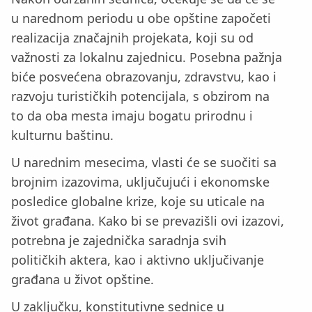
u narednom periodu u obe opštine započeti
realizacija značajnih projekata, koji su od
važnosti za lokalnu zajednicu. Posebna pažnja
biće posvećena obrazovanju, zdravstvu, kao i
razvoju turističkih potencijala, s obzirom na
to da oba mesta imaju bogatu prirodnu i
kulturnu baštinu.
U narednim mesecima, vlasti će se suočiti sa
brojnim izazovima, uključujući i ekonomske
posledice globalne krize, koje su uticale na
život građana. Kako bi se prevazišli ovi izazovi,
potrebna je zajednička saradnja svih
političkih aktera, kao i aktivno uključivanje
građana u život opštine.
U zaključku, konstitutivne sednice u