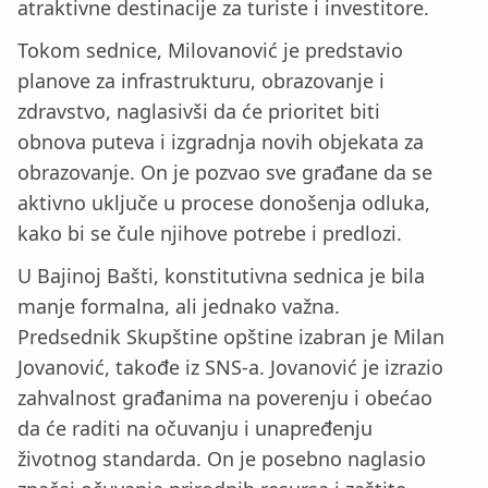
atraktivne destinacije za turiste i investitore.
Tokom sednice, Milovanović je predstavio
planove za infrastrukturu, obrazovanje i
zdravstvo, naglasivši da će prioritet biti
obnova puteva i izgradnja novih objekata za
obrazovanje. On je pozvao sve građane da se
aktivno uključe u procese donošenja odluka,
kako bi se čule njihove potrebe i predlozi.
U Bajinoj Bašti, konstitutivna sednica je bila
manje formalna, ali jednako važna.
Predsednik Skupštine opštine izabran je Milan
Jovanović, takođe iz SNS-a. Jovanović je izrazio
zahvalnost građanima na poverenju i obećao
da će raditi na očuvanju i unapređenju
životnog standarda. On je posebno naglasio