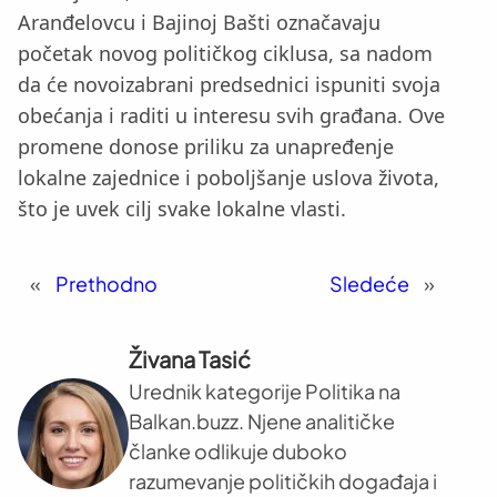
Aranđelovcu i Bajinoj Bašti označavaju
početak novog političkog ciklusa, sa nadom
da će novoizabrani predsednici ispuniti svoja
obećanja i raditi u interesu svih građana. Ove
promene donose priliku za unapređenje
lokalne zajednice i poboljšanje uslova života,
što je uvek cilj svake lokalne vlasti.
«
Prethodno
Sledeće
»
Živana Tasić
Urednik kategorije Politika na
Balkan.buzz. Njene analitičke
članke odlikuje duboko
razumevanje političkih događaja i