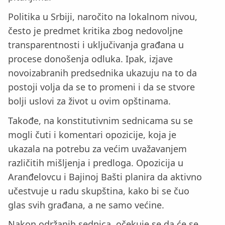
Politika u Srbiji, naročito na lokalnom nivou,
često je predmet kritika zbog nedovoljne
transparentnosti i uključivanja građana u
procese donošenja odluka. Ipak, izjave
novoizabranih predsednika ukazuju na to da
postoji volja da se to promeni i da se stvore
bolji uslovi za život u ovim opštinama.
Takođe, na konstitutivnim sednicama su se
mogli čuti i komentari opozicije, koja je
ukazala na potrebu za većim uvažavanjem
različitih mišljenja i predloga. Opozicija u
Aranđelovcu i Bajinoj Bašti planira da aktivno
učestvuje u radu skupština, kako bi se čuo
glas svih građana, a ne samo većine.
Nakon održanih sednica, očekuje se da će se