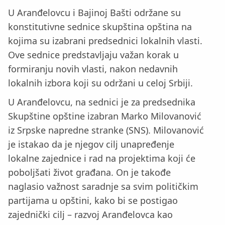
U Aranđelovcu i Bajinoj Bašti održane su
konstitutivne sednice skupština opština na
kojima su izabrani predsednici lokalnih vlasti.
Ove sednice predstavljaju važan korak u
formiranju novih vlasti, nakon nedavnih
lokalnih izbora koji su održani u celoj Srbiji.
U Aranđelovcu, na sednici je za predsednika
Skupštine opštine izabran Marko Milovanović
iz Srpske napredne stranke (SNS). Milovanović
je istakao da je njegov cilj unapređenje
lokalne zajednice i rad na projektima koji će
poboljšati život građana. On je takođe
naglasio važnost saradnje sa svim političkim
partijama u opštini, kako bi se postigao
zajednički cilj – razvoj Aranđelovca kao