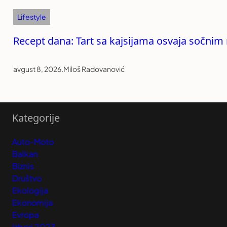
Lifestyle
Recept dana: Tart sa kajsijama osvaja sočni
avgust 8, 2026
.
Miloš Radovanović
Kategorije
Auto-Moto
Balkan
Biznis
Društvo
Ekologija
Ekonomija
Evropa
Izbori 2023