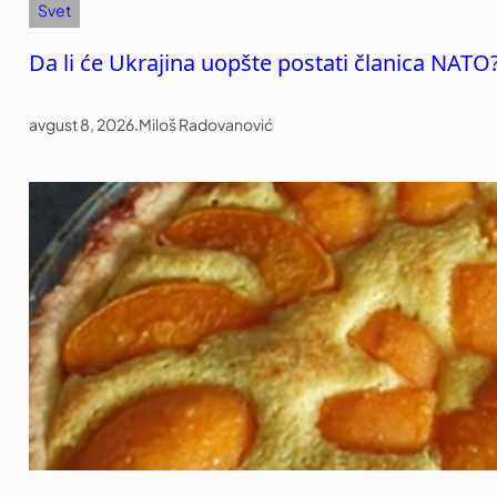
Svet
Da li će Ukrajina uopšte postati članica NATO?
avgust 8, 2026
.
Miloš Radovanović