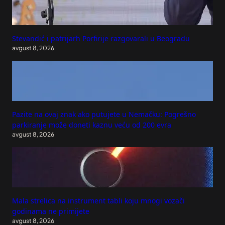
Stevandić i patrijarh Porfirije razgovarali u Beogradu
avgust 8, 2026
Pazite na ovaj znak ako putujete u Nemačku: Pogrešno
parkiranje može doneti kaznu veću od 200 evra
avgust 8, 2026
Mala strelica na instrument tabli koju mnogi vozači
godinama ne primijete
avgust 8, 2026