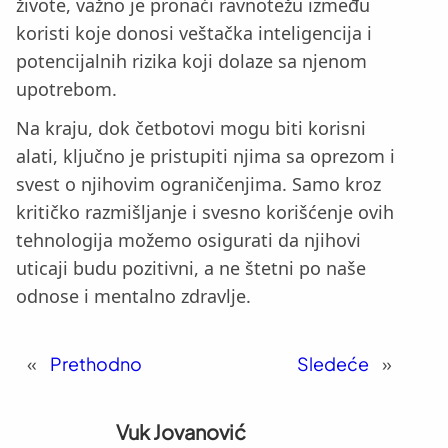
živote, važno je pronaći ravnotežu između
koristi koje donosi veštačka inteligencija i
potencijalnih rizika koji dolaze sa njenom
upotrebom.
Na kraju, dok četbotovi mogu biti korisni
alati, ključno je pristupiti njima sa oprezom i
svest o njihovim ograničenjima. Samo kroz
kritičko razmišljanje i svesno korišćenje ovih
tehnologija možemo osigurati da njihovi
uticaji budu pozitivni, a ne štetni po naše
odnose i mentalno zdravlje.
«
Prethodno
Sledeće
»
Vuk Jovanović