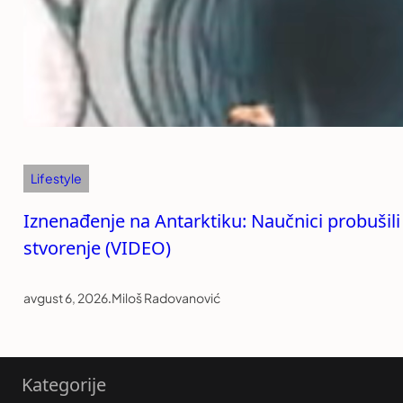
Lifestyle
Iznenađenje na Antarktiku: Naučnici probušili
stvorenje (VIDEO)
avgust 6, 2026
.
Miloš Radovanović
Kategorije