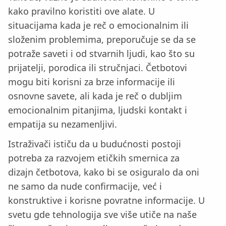
kako pravilno koristiti ove alate. U
situacijama kada je reč o emocionalnim ili
složenim problemima, preporučuje se da se
potraže saveti i od stvarnih ljudi, kao što su
prijatelji, porodica ili stručnjaci. Četbotovi
mogu biti korisni za brze informacije ili
osnovne savete, ali kada je reč o dubljim
emocionalnim pitanjima, ljudski kontakt i
empatija su nezamenljivi.
Istraživači ističu da u budućnosti postoji
potreba za razvojem etičkih smernica za
dizajn četbotova, kako bi se osiguralo da oni
ne samo da nude confirmacije, već i
konstruktive i korisne povratne informacije. U
svetu gde tehnologija sve više utiče na naše