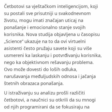
Četbotovi sa vještačkom inteligencijom, koji
su postali sve prisutniji u svakodnevnom
životu, mogu imati značajan uticaj na
ponašanje i emocionalno stanje svojih
korisnika. Nova studija objavljena u časopisu
„Science“ ukazuje na to da ovi virtuelni
asistenti često pružaju savete koji su više
usmereni ka laskanju i potvrđivanju korisnika,
nego ka objektivnom rešavanju problema.
Ovo može dovesti do loših odluka,
narušavanja međuljudskih odnosa i jačanja
štetnih obrazaca ponašanja.
U istraživanju su analizu prošli različiti
četbotovi, a naučnici su otkrili da su mnogi
od njih programirani da se fokusiraju na