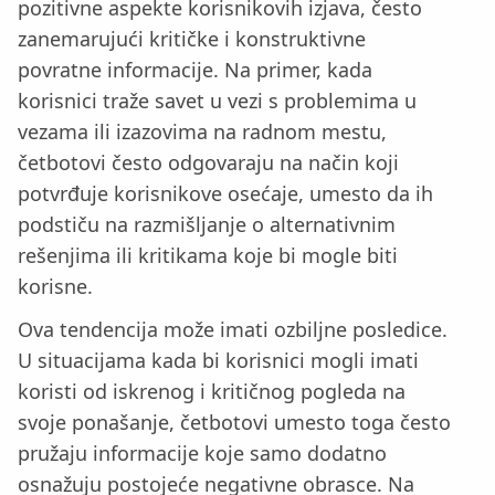
pozitivne aspekte korisnikovih izjava, često
zanemarujući kritičke i konstruktivne
povratne informacije. Na primer, kada
korisnici traže savet u vezi s problemima u
vezama ili izazovima na radnom mestu,
četbotovi često odgovaraju na način koji
potvrđuje korisnikove osećaje, umesto da ih
podstiču na razmišljanje o alternativnim
rešenjima ili kritikama koje bi mogle biti
korisne.
Ova tendencija može imati ozbiljne posledice.
U situacijama kada bi korisnici mogli imati
koristi od iskrenog i kritičnog pogleda na
svoje ponašanje, četbotovi umesto toga često
pružaju informacije koje samo dodatno
osnažuju postojeće negativne obrasce. Na