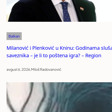
Balkan
Milanović i Plenković u Kninu: Godinama sluš
saveznika – je li to poštena igra? – Region
avgust 6, 2026
.
Miloš Radovanović