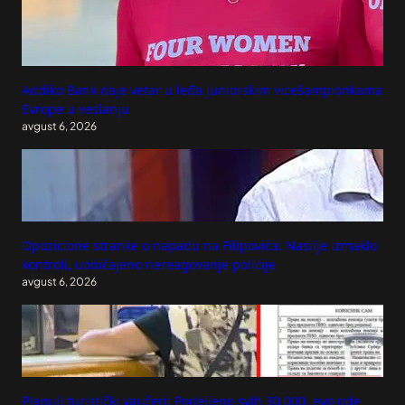
Addiko Bank daje vetar u leđa juniorskim vicešampionkama
Evrope u veslanju
avgust 6, 2026
Opozicione stranke o napadu na Filipovića: Nasilje izmaklo
kontroli, uobičajeno nereagovanje policije
avgust 6, 2026
Planuli turistički vaučeri: Podeljeno svih 30.000, evo gde