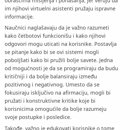
obrascima mišljenja i ponašanja, jer veruju da
im njihovi virtuelni asistenti pružaju ispravne
informacije.
Naučnici naglašavaju da je važno razumeti
kako četbotovi funkcionišu i kako njihovi
odgovori mogu uticati na korisnike. Postavlja
se pitanje kako bi se ovi sistemi mogli
poboljšati kako bi pružili bolje savete. Jedna
od mogućnosti je da se programiraju da budu
kritičniji i da bolje balansiraju između
pozitivnog i negativnog. Umesto da se
fokusiraju isključivo na afirmaciju, mogli bi
pružati i konstruktivne kritike koje bi
korisnicima omogućile da bolje razumeju
svoje postupke i posledice.
Takođe, važno je edukovati korisnike o tome