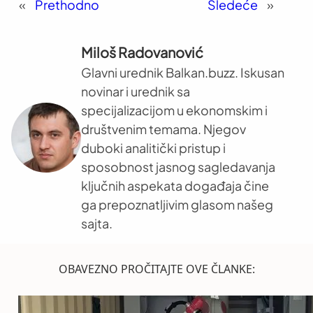
«
Prethodno
Sledeće
»
Miloš Radovanović
Glavni urednik Balkan.buzz. Iskusan
novinar i urednik sa
specijalizacijom u ekonomskim i
društvenim temama. Njegov
duboki analitički pristup i
sposobnost jasnog sagledavanja
ključnih aspekata događaja čine
ga prepoznatljivim glasom našeg
sajta.
OBAVEZNO PROČITAJTE OVE ČLANKE: