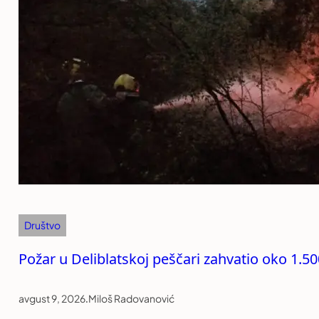
Društvo
Požar u Deliblatskoj peščari zahvatio oko 1.5
avgust 9, 2026
.
Miloš Radovanović