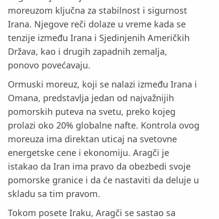
moreuzom ključna za stabilnost i sigurnost
Irana. Njegove reči dolaze u vreme kada se
tenzije između Irana i Sjedinjenih Američkih
Država, kao i drugih zapadnih zemalja,
ponovo povećavaju.
Ormuski moreuz, koji se nalazi između Irana i
Omana, predstavlja jedan od najvažnijih
pomorskih puteva na svetu, preko kojeg
prolazi oko 20% globalne nafte. Kontrola ovog
moreuza ima direktan uticaj na svetovne
energetske cene i ekonomiju. Aragči je
istakao da Iran ima pravo da obezbedi svoje
pomorske granice i da će nastaviti da deluje u
skladu sa tim pravom.
Tokom posete Iraku, Aragči se sastao sa