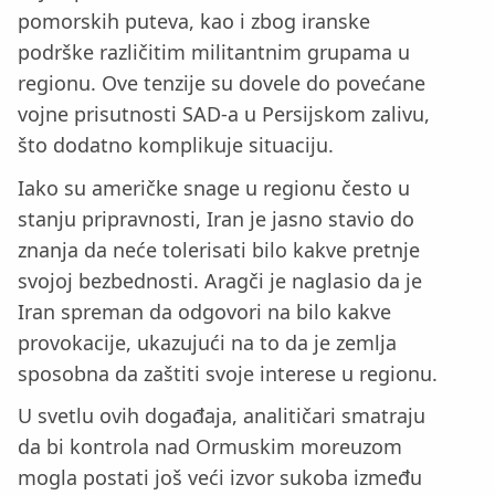
pomorskih puteva, kao i zbog iranske
podrške različitim militantnim grupama u
regionu. Ove tenzije su dovele do povećane
vojne prisutnosti SAD-a u Persijskom zalivu,
što dodatno komplikuje situaciju.
Iako su američke snage u regionu često u
stanju pripravnosti, Iran je jasno stavio do
znanja da neće tolerisati bilo kakve pretnje
svojoj bezbednosti. Aragči je naglasio da je
Iran spreman da odgovori na bilo kakve
provokacije, ukazujući na to da je zemlja
sposobna da zaštiti svoje interese u regionu.
U svetlu ovih događaja, analitičari smatraju
da bi kontrola nad Ormuskim moreuzom
mogla postati još veći izvor sukoba između