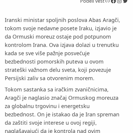
Link
Facebook
Instagram
Twitter
Podeli vest
Iranski ministar spoljnih poslova Abas Aragči,
tokom svoje nedavne posete Iraku, izjavio je
da Ormuski moreuz ostaje pod potpunom
kontrolom Irana. Ova izjava dolazi u trenutku
kada se sve više pažnje posvećuje
bezbednosti pomorskih puteva u ovom
strateški važnom delu sveta, koji povezuje
Persijski zaliv sa otvorenim morem.
Tokom sastanka sa iračkim zvaničnicima,
Aragči je naglasio značaj Ormuskog moreuza
za globalnu trgovinu i energetsku
bezbednost. On je istakao da je Iran spreman
da zaštiti svoje interese u ovoj regiji,
naglašavajući da je kontrola nad ovim