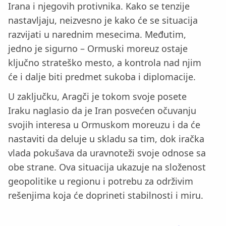
Irana i njegovih protivnika. Kako se tenzije
nastavljaju, neizvesno je kako će se situacija
razvijati u narednim mesecima. Međutim,
jedno je sigurno – Ormuski moreuz ostaje
ključno strateško mesto, a kontrola nad njim
će i dalje biti predmet sukoba i diplomacije.
U zaključku, Aragči je tokom svoje posete
Iraku naglasio da je Iran posvećen očuvanju
svojih interesa u Ormuskom moreuzu i da će
nastaviti da deluje u skladu sa tim, dok iračka
vlada pokušava da uravnoteži svoje odnose sa
obe strane. Ova situacija ukazuje na složenost
geopolitike u regionu i potrebu za održivim
rešenjima koja će doprineti stabilnosti i miru.