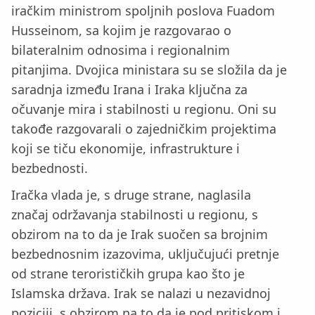
iračkim ministrom spoljnih poslova Fuadom
Husseinom, sa kojim je razgovarao o
bilateralnim odnosima i regionalnim
pitanjima. Dvojica ministara su se složila da je
saradnja između Irana i Iraka ključna za
očuvanje mira i stabilnosti u regionu. Oni su
takođe razgovarali o zajedničkim projektima
koji se tiču ekonomije, infrastrukture i
bezbednosti.
Iračka vlada je, s druge strane, naglasila
značaj održavanja stabilnosti u regionu, s
obzirom na to da je Irak suočen sa brojnim
bezbednosnim izazovima, uključujući pretnje
od strane terorističkih grupa kao što je
Islamska država. Irak se nalazi u nezavidnoj
poziciji, s obzirom na to da je pod pritiskom i