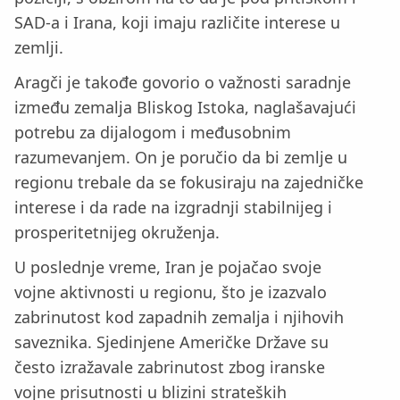
SAD-a i Irana, koji imaju različite interese u
zemlji.
Aragči je takođe govorio o važnosti saradnje
između zemalja Bliskog Istoka, naglašavajući
potrebu za dijalogom i međusobnim
razumevanjem. On je poručio da bi zemlje u
regionu trebale da se fokusiraju na zajedničke
interese i da rade na izgradnji stabilnijeg i
prosperitetnijeg okruženja.
U poslednje vreme, Iran je pojačao svoje
vojne aktivnosti u regionu, što je izazvalo
zabrinutost kod zapadnih zemalja i njihovih
saveznika. Sjedinjene Američke Države su
često izražavale zabrinutost zbog iranske
vojne prisutnosti u blizini strateških