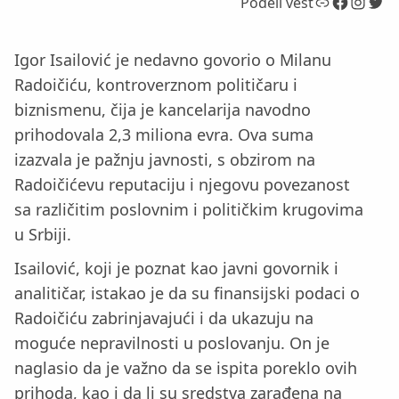
Link
Facebook
Instagram
Twitter
Podeli vest
Igor Isailović je nedavno govorio o Milanu
Radoičiću, kontroverznom političaru i
biznismenu, čija je kancelarija navodno
prihodovala 2,3 miliona evra. Ova suma
izazvala je pažnju javnosti, s obzirom na
Radoičićevu reputaciju i njegovu povezanost
sa različitim poslovnim i političkim krugovima
u Srbiji.
Isailović, koji je poznat kao javni govornik i
analitičar, istakao je da su finansijski podaci o
Radoičiću zabrinjavajući i da ukazuju na
moguće nepravilnosti u poslovanju. On je
naglasio da je važno da se ispita poreklo ovih
prihoda, kao i da li su sredstva zarađena na