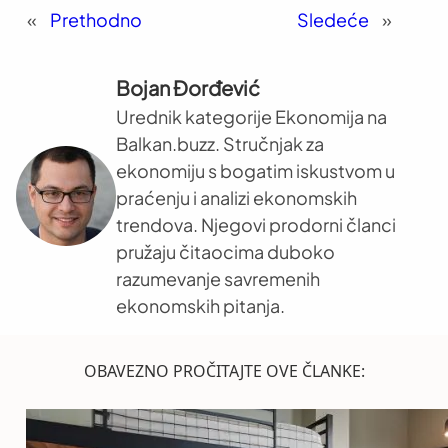
«
Prethodno
Sledeće
»
Bojan Đorđević
Urednik kategorije Ekonomija na
Balkan.buzz. Stručnjak za
ekonomiju s bogatim iskustvom u
praćenju i analizi ekonomskih
trendova. Njegovi prodorni članci
pružaju čitaocima duboko
razumevanje savremenih
ekonomskih pitanja.
OBAVEZNO PROČITAJTE OVE ČLANKE: