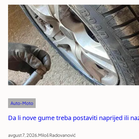
Auto-Moto
Da li nove gume treba postaviti naprijed ili n
avgust 7, 2026
.
Miloš Radovanović