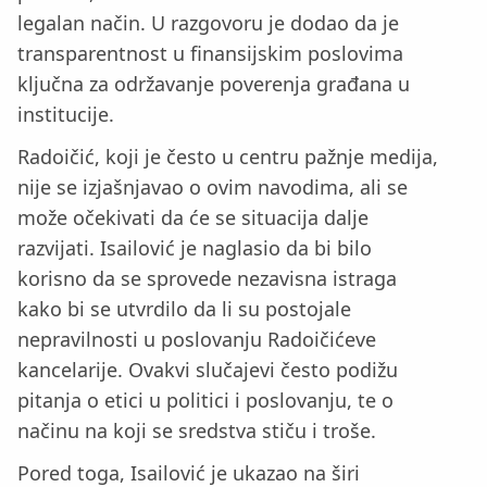
legalan način. U razgovoru je dodao da je
transparentnost u finansijskim poslovima
ključna za održavanje poverenja građana u
institucije.
Radoičić, koji je često u centru pažnje medija,
nije se izjašnjavao o ovim navodima, ali se
može očekivati da će se situacija dalje
razvijati. Isailović je naglasio da bi bilo
korisno da se sprovede nezavisna istraga
kako bi se utvrdilo da li su postojale
nepravilnosti u poslovanju Radoičićeve
kancelarije. Ovakvi slučajevi često podižu
pitanja o etici u politici i poslovanju, te o
načinu na koji se sredstva stiču i troše.
Pored toga, Isailović je ukazao na širi