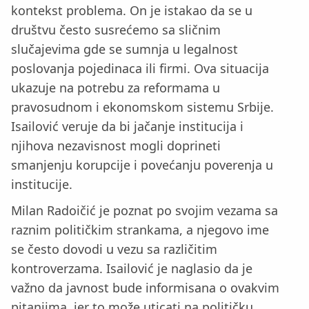
kontekst problema. On je istakao da se u
društvu često susrećemo sa sličnim
slučajevima gde se sumnja u legalnost
poslovanja pojedinaca ili firmi. Ova situacija
ukazuje na potrebu za reformama u
pravosudnom i ekonomskom sistemu Srbije.
Isailović veruje da bi jačanje institucija i
njihova nezavisnost mogli doprineti
smanjenju korupcije i povećanju poverenja u
institucije.
Milan Radoičić je poznat po svojim vezama sa
raznim političkim strankama, a njegovo ime
se često dovodi u vezu sa različitim
kontroverzama. Isailović je naglasio da je
važno da javnost bude informisana o ovakvim
pitanjima, jer to može uticati na političku