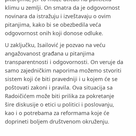
klimu u zemlji. On smatra da je odgovornost
novinara da istražuju i izveštavaju o ovim
pitanjima, kako bi se obezbedila veća
odgovornost onih koji donose odluke.
U zaključku, Isailović je pozvao na veću
angažovanost građana u pitanjima
transparentnosti i odgovornosti. On veruje da
samo zajedničkim naporima možemo stvoriti
sistem koji će biti pravedniji i u kojem će se
poštovati zakoni i pravila. Ova situacija sa
Radoičićem može biti prilika za pokretanje
šire diskusije o etici u politici i poslovanju,
kao i o potrebama za reformama koje će
doprineti boljem društvenom okruženju.