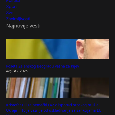
Politika
Sport
Svet
Zanimljivosti
Najnovije vesti
Poseta Zelenskog Beogradu važna za Kijev
avgust 7, 2026
Kristofer Hil za nemački FAZ o isporuci srpskog oružja
Ukrajini: To je važnije od usklađivanja sa sankcijama EU