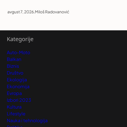
avgust 7, 2026
.
Miloš Radovanović
Kategorije
Auto-Moto
Balkan
Biznis
Društvo
Ekologija
Ekonomija
Evropa
Izbori 2023
Kultura
Lifestyle
Nauka i tehnologija