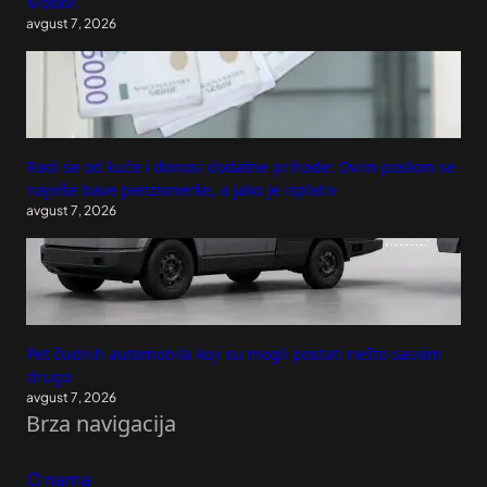
Moskvi
avgust 7, 2026
Radi se od kuće i donosi dodatne prihode: Ovim poslom se
najviše bave penzionerke, a jako je isplativ
avgust 7, 2026
Pet čudnih automobila koji su mogli postati nešto sasvim
drugo
avgust 7, 2026
Brza navigacija
O nama