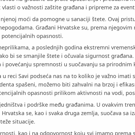
 vlasti o važnosti zaštite građana i pripreme za even
e u njenoj moći da pomogne u sanaciji štete. Ovaj pri
m nepogodama. Građani Hrvatske su, prema njegovim r
d potencijalnih opasnosti.
prilikama, a poslednjih godina ekstremni vremenski u
o bi se smanjile štete i očuvala sigurnost građana. 
a i povećanju spremnosti u suočavanju sa prirodnim 
u reci Savi podseća nas na to koliko je važno imati 
denta spašeni, možemo biti zahvalni na brzoj i efikasn
otencijalnih opasnosti prilikom aktivnosti na vodi, 
 zajedništva i podrške među građanima. U ovakvim 
 Hrvatska se, kao i svaka druga zemlja, suočava sa iz
teže situacije.
gurnosti, kao i na odgovornost koju svi imamo prema 