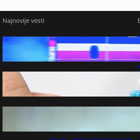
Najnovije vesti
Državljanin Srbije izazvao saobraćajnu
P
nesreću u Ulcinju, u kojoj je jedna osoba
poginula – Region
P
avgust 6, 2026
K
Pasta za zube može da posluži kao
neverovatno sredstvo za čišćenje
avgust 6, 2026
Zelenski smenio tri ambasadora iz država
u regionu
avgust 6, 2026
Partizan – Tobol: Valjak traži prečicu do