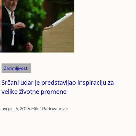
Zanimljivosti
Srčani udar je predstavljao inspiraciju za
velike životne promene
avgust 6, 2026
.
Miloš Radovanović