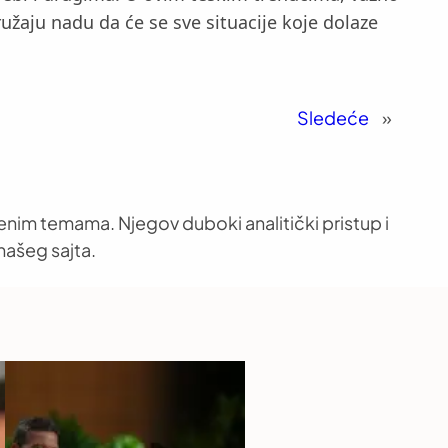
ružaju nadu da će se sve situacije koje dolaze
Sledeće
»
venim temama. Njegov duboki analitički pristup i
našeg sajta.