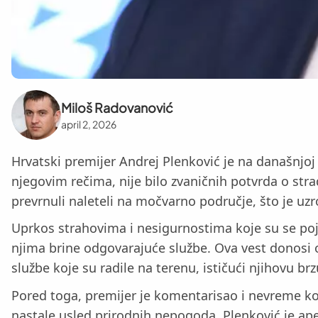
Miloš Radovanović
april 2, 2026
Hrvatski premijer Andrej Plenković je na današnjoj
njegovim rečima, nije bilo zvaničnih potvrda o stra
prevrnuli naleteli na močvarno područje, što je uz
Uprkos strahovima i nesigurnostima koje su se pojav
njima brine odgovarajuće službe. Ova vest donosi o
službe koje su radile na terenu, ističući njihovu b
Pored toga, premijer je komentarisao i nevreme ko
nastale usled prirodnih nepogoda. Plenković je a