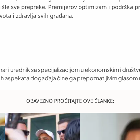
vazišle sve prepreke. Premijerov optimizam i podrška p
vota i zdravlja svih građana.
nar i urednik sa specijalizacijom u ekonomskim i društ
h aspekata događaja čine ga prepoznatljivim glasom 
OBAVEZNO PROČITAJTE OVE ČLANKE: