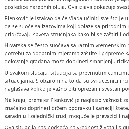
posledice narednih oluja. Ova izjava pokazuje svest
Plenković je istakao da će Vlada učiniti sve što j
da se suoče sa izazovima koji dolaze sa prirodni
pridržavaju saveta stručnjaka kako bi se zaštitili o
Hrvatska se često suočava sa raznim vremenskim ne
potrebu za dodatnim mjerama zaštite i pripreme kak
delovanje građana može doprineti smanjenju rizik
U svakom slučaju, situacija sa prevrnutim čamcima 
situacijama. S obzirom na to da su svi učesnici inci
naglašava koliko je važno biti oprezan i svestan p
Na kraju, premijer Plenković je naglasio važnost
značajno doprineti bržem oporavku i sanaciji štete.
saradnju i zajednički trud, moguće je prevazići i naj
Ova situacija nas podseća na vrednost života i si