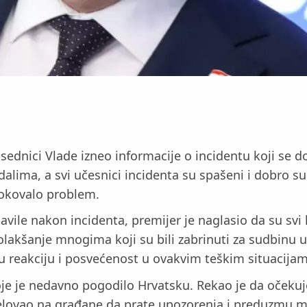
 sednici Vlade izneo informacije o incidentu koji se 
dalima, a svi učesnici incidenta su spašeni i dobro su
rokovalo problem.
ile nakon incidenta, premijer je naglasio da su svi lj
lakšanje mnogima koji su bili zabrinuti za sudbinu u
rzu reakciju i posvećenost u ovakvim teškim situacija
je je nedavno pogodilo Hrvatsku. Rekao je da očekuj
pelovao na građane da prate upozorenja i preduzmu 