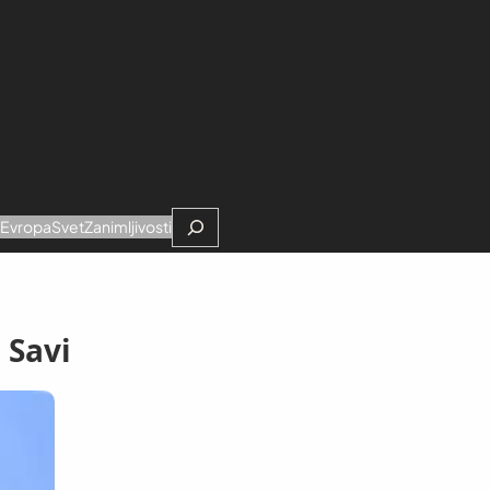
Search
e
Evropa
Svet
Zanimljivosti
 Savi