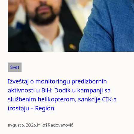
Svet
Izveštaj o monitoringu predizbornih
aktivnosti u BiH: Dodik u kampanji sa
službenim helikopterom, sankcije CIK-a
izostaju – Region
avgust 6, 2026
.
Miloš Radovanović