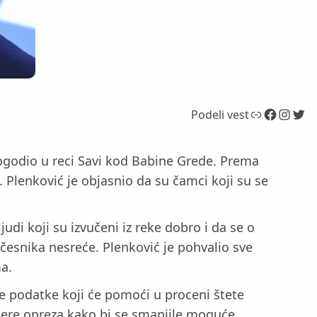
Link
Facebook
Instagram
Twitter
Podeli vest
dogodio u reci Savi kod Babine Grede. Prema
. Plenković je objasnio da su čamci koji su se
udi koji su izvučeni iz reke dobro i da se o
česnika nesreće. Plenković je pohvalio sve
ma.
e podatke koji će pomoći u proceni štete
mere opreza kako bi se smanjile moguće