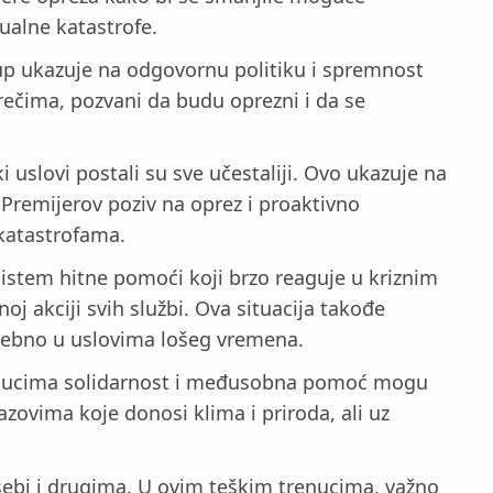
tualne katastrofe.
stup ukazuje na odgovornu politiku i spremnost
ečima, pozvani da budu oprezni i da se
slovi postali su sve učestaliji. Ovo ukazuje na
Premijerov poziv na oprez i proaktivno
katastrofama.
sistem hitne pomoći koji brzo reaguje u kriznim
oj akciji svih službi. Ova situacija takođe
posebno u uslovima lošeg vremena.
trenucima solidarnost i međusobna pomoć mogu
azovima koje donosi klima i priroda, ali uz
sebi i drugima. U ovim teškim trenucima, važno