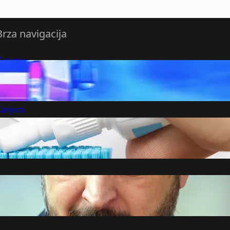
Brza navigacija
O nama
redloži Vest
retplatite se na vesti
arijera
Marketing
Kontakt