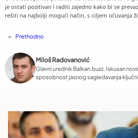
je ostati pozitivan i raditi zajedno kako bi se pre
rešiti na najbolji mogući način, s ciljem očuvanja ži
«
Prethodno
Miloš Radovanović
Glavni urednik Balkan.buzz. Iskusan novi
sposobnost jasnog sagledavanja ključni