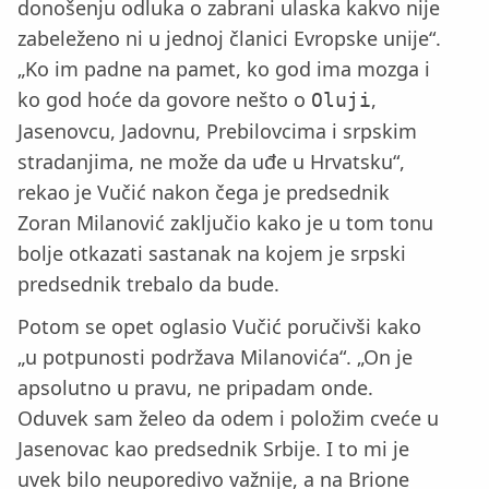
donošenju odluka o zabrani ulaska kakvo nije
zabeleženo ni u jednoj članici Evropske unije“.
„Ko im padne na pamet, ko god ima mozga i
ko god hoće da govore nešto o
,
Oluji
Jasenovcu, Jadovnu, Prebilovcima i srpskim
stradanjima, ne može da uđe u Hrvatsku“,
rekao je Vučić nakon čega je predsednik
Zoran Milanović zaključio kako je u tom tonu
bolje otkazati sastanak na kojem je srpski
predsednik trebalo da bude.
Potom se opet oglasio Vučić poručivši kako
„u potpunosti podržava Milanovića“. „On je
apsolutno u pravu, ne pripadam onde.
Oduvek sam želeo da odem i položim cveće u
Jasenovac kao predsednik Srbije. I to mi je
uvek bilo neuporedivo važnije, a na Brione