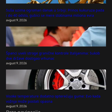
Suša uzima ogroman danak u Srbiji: Prinos kukuruza pada
i do 40 odsto, gubici se mere stotinama miliona evra
avgust 9, 2026
Španci uveli stroge granične kontrole Italijanima: Sukob
dve države dostigao vrhunac
avgust 9, 2026
Visoke temperature dodatno opterećuju gume: Evo kada
vožnja može postati opasna
avgust 9, 2026