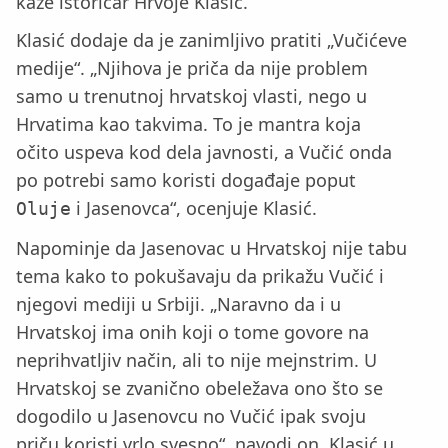
kaže istoričar Hrvoje Klasić.
Klasić dodaje da je zanimljivo pratiti „Vučićeve
medije“. „Njihova je priča da nije problem
samo u trenutnoj hrvatskoj vlasti, nego u
Hrvatima kao takvima. To je mantra koja
očito uspeva kod dela javnosti, a Vučić onda
po potrebi samo koristi događaje poput
i Jasenovca“, ocenjuje Klasić.
Oluje
Napominje da Jasenovac u Hrvatskoj nije tabu
tema kako to pokušavaju da prikažu Vučić i
njegovi mediji u Srbiji. „Naravno da i u
Hrvatskoj ima onih koji o tome govore na
neprihvatljiv način, ali to nije mejnstrim. U
Hrvatskoj se zvanično obeležava ono što se
dogodilo u Jasenovcu no Vučić ipak svoju
priču koristi vrlo svesno“, navodi on. Klasić u