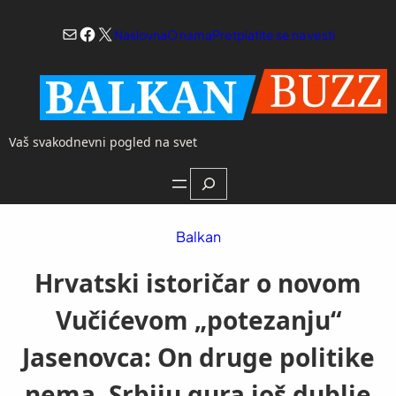
Skoči
Mail
Facebook
X
na
Naslovna
O nama
Pretplatite se na vesti
sadržaj
Vaš svakodnevni pogled na svet
Search
Balkan
Hrvatski istoričar o novom
Vučićevom „potezanju“
Jasenovca: On druge politike
nema, Srbiju gura još dublje