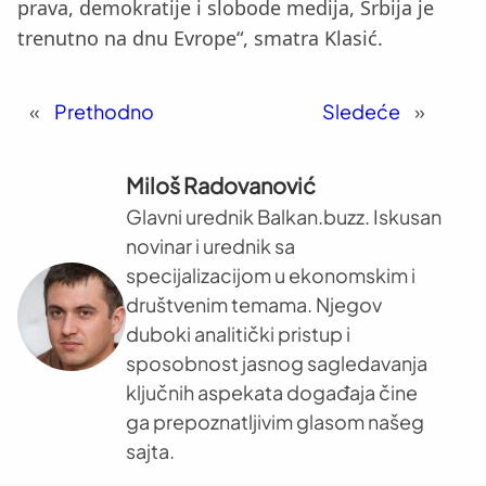
prava, demokratije i slobode medija, Srbija je
trenutno na dnu Evrope“, smatra Klasić.
«
Prethodno
Sledeće
»
Miloš Radovanović
Glavni urednik Balkan.buzz. Iskusan
novinar i urednik sa
specijalizacijom u ekonomskim i
društvenim temama. Njegov
duboki analitički pristup i
sposobnost jasnog sagledavanja
ključnih aspekata događaja čine
ga prepoznatljivim glasom našeg
sajta.