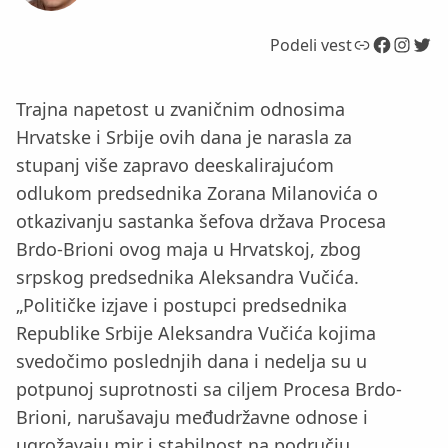
Link
Facebook
Instagram
Twitter
Podeli vest
Trajna napetost u zvaničnim odnosima
Hrvatske i Srbije ovih dana je narasla za
stupanj više zapravo deeskalirajućom
odlukom predsednika Zorana Milanovića o
otkazivanju sastanka šefova država Procesa
Brdo-Brioni ovog maja u Hrvatskoj, zbog
srpskog predsednika Aleksandra Vučića.
„Političke izjave i postupci predsednika
Republike Srbije Aleksandra Vučića kojima
svedočimo poslednjih dana i nedelja su u
potpunoj suprotnosti sa ciljem Procesa Brdo-
Brioni, narušavaju međudržavne odnose i
ugrožavaju mir i stabilnost na području