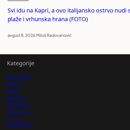
Svi idu na Kapri, a ovo italijansko ostrvo nudi
plaže i vrhunska hrana (FOTO)
avgust 8, 2026
.
Miloš Radovanović
Kategorije
Auto-Moto
Balkan
Biznis
Društvo
Ekologija
Ekonomija
Evropa
Izbori 2023