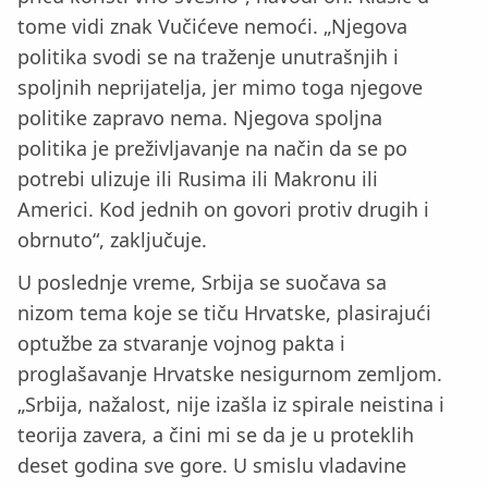
tome vidi znak Vučićeve nemoći. „Njegova
politika svodi se na traženje unutrašnjih i
spoljnih neprijatelja, jer mimo toga njegove
politike zapravo nema. Njegova spoljna
politika je preživljavanje na način da se po
potrebi ulizuje ili Rusima ili Makronu ili
Americi. Kod jednih on govori protiv drugih i
obrnuto“, zaključuje.
U poslednje vreme, Srbija se suočava sa
nizom tema koje se tiču Hrvatske, plasirajući
optužbe za stvaranje vojnog pakta i
proglašavanje Hrvatske nesigurnom zemljom.
„Srbija, nažalost, nije izašla iz spirale neistina i
teorija zavera, a čini mi se da je u proteklih
deset godina sve gore. U smislu vladavine