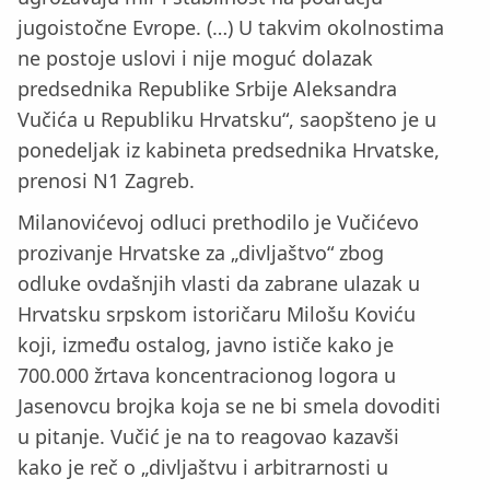
jugoistočne Evrope. (…) U takvim okolnostima
ne postoje uslovi i nije moguć dolazak
predsednika Republike Srbije Aleksandra
Vučića u Republiku Hrvatsku“, saopšteno je u
ponedeljak iz kabineta predsednika Hrvatske,
prenosi N1 Zagreb.
Milanovićevoj odluci prethodilo je Vučićevo
prozivanje Hrvatske za „divljaštvo“ zbog
odluke ovdašnjih vlasti da zabrane ulazak u
Hrvatsku srpskom istoričaru Milošu Koviću
koji, između ostalog, javno ističe kako je
700.000 žrtava koncentracionog logora u
Jasenovcu brojka koja se ne bi smela dovoditi
u pitanje. Vučić je na to reagovao kazavši
kako je reč o „divljaštvu i arbitrarnosti u