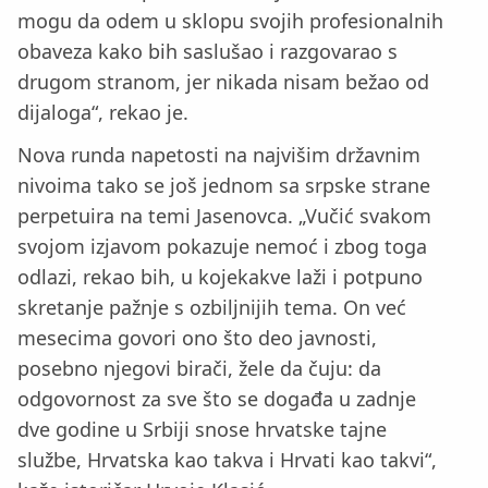
mogu da odem u sklopu svojih profesionalnih
obaveza kako bih saslušao i razgovarao s
drugom stranom, jer nikada nisam bežao od
dijaloga“, rekao je.
Nova runda napetosti na najvišim državnim
nivoima tako se još jednom sa srpske strane
perpetuira na temi Jasenovca. „Vučić svakom
svojom izjavom pokazuje nemoć i zbog toga
odlazi, rekao bih, u kojekakve laži i potpuno
skretanje pažnje s ozbiljnijih tema. On već
mesecima govori ono što deo javnosti,
posebno njegovi birači, žele da čuju: da
odgovornost za sve što se događa u zadnje
dve godine u Srbiji snose hrvatske tajne
službe, Hrvatska kao takva i Hrvati kao takvi“,