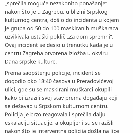
„sprečila moguće nezakonito ponašanje“
nakon što je u Zagrebu, u blizini Srpskog
kulturnog centra, došlo do incidenta u kojem
je grupa od 50 do 100 maskiranih muškaraca
uzvikivala ustaški poklič „Za dom spremni“.
Ovaj incident se desio u trenutku kada je u
centru Zagreba otvorena izložba u okviru
Dana srpske kulture.
Prema saopštenju policije, incident se
dogodio oko 18:40 časova u Preradovićevoj
ulici, gde su se maskirani muškarci okupili
kako bi izrazili svoj stav prema događaju koji
se dešavao u Srpskom kulturnom centru.
Policija je brzo reagovala i sprečila dalju
eskalaciju situacije, a okupljeni su se razišli
nakon što je interventna policija došla na lice