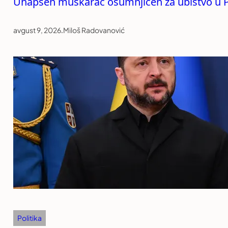
Uhapšen muškarac osumnjičen za ubistvo u P
avgust 9, 2026
.
Miloš Radovanović
Politika