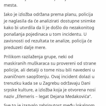
mesta.
Iako je izložba održana prema planu, policija
je naglasila da će analizirati dostupne snimke
kako bi utvrdila da li je došlo do nezakonitog
ponašanja pojedinaca u tom incidentu. U
zavisnosti od rezultata te analize, policija će
preduzeti dalje mere.
Prilikom razilaženja grupe, neki od
maskiranih muškaraca su provereni od strane
policije, ali detalji o tome nisu bili navedeni u
zvaničnom saopštenju. Ovaj incident dolazi u
trenutku kada se u Zagrebu održavaju Dani
srpske kulture, a izložba koja je otvorena nosi
naziv „Efemeris – legat Dejana Medakovića“.
Sve to je izazvalo zabrinutost među lokalnom