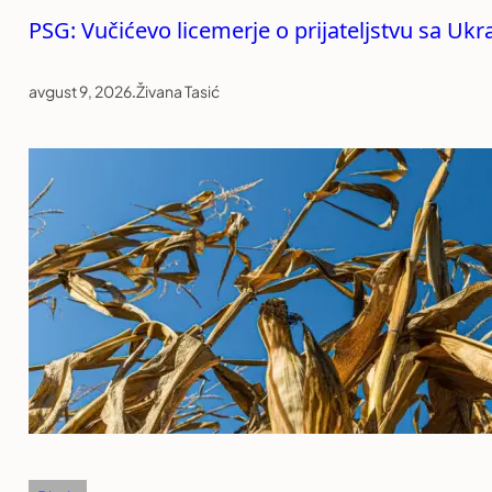
PSG: Vučićevo licemerje o prijateljstvu sa Uk
avgust 9, 2026
.
Živana Tasić