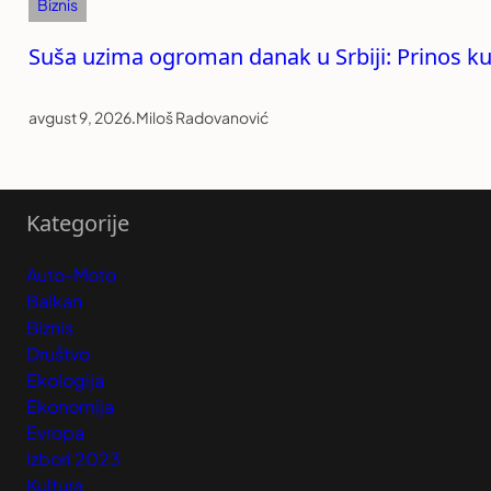
Biznis
Suša uzima ogroman danak u Srbiji: Prinos ku
avgust 9, 2026
.
Miloš Radovanović
Kategorije
Auto-Moto
Balkan
Biznis
Društvo
Ekologija
Ekonomija
Evropa
Izbori 2023
Kultura