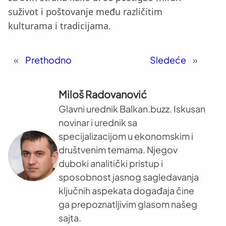
suživot i poštovanje među različitim
kulturama i tradicijama.
«
Prethodno
Sledeće
»
Miloš Radovanović
Glavni urednik Balkan.buzz. Iskusan
novinar i urednik sa
specijalizacijom u ekonomskim i
društvenim temama. Njegov
duboki analitički pristup i
sposobnost jasnog sagledavanja
ključnih aspekata događaja čine
ga prepoznatljivim glasom našeg
sajta.