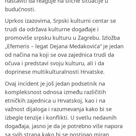
nastaviti da reaguje na slične situacije u
budućnosti.
Uprkos izazovima, Srpski kulturni centar se
trudi da održava kulturne događaje i
promoviše srpsku kulturu u Zagrebu. Izložba
„Efemeris – legat Dejana Medakovića“ je jedan
od načina na koji se ova zajednica trudi da
očuva i predstavi svoju kulturu, ali i da
doprinese multikulturalnosti Hrvatske.
Ovaj incident je još jedan podsetnik na
kompleksnost odnosa između različitih
etničkih zajednica u Hrvatskoj, kao i na
važnost dijaloga i razumevanja kako bi se
izbegle tenzije i konflikti. U svetlu nedavnih
događaja, jasno je da je potrebno više napora
sa svih strana kako bi se postigao miran