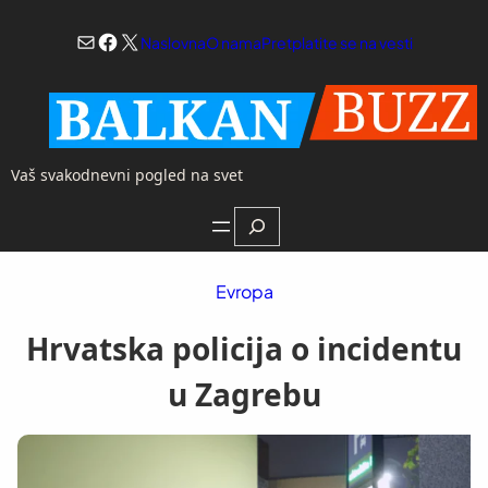
Skoči
Mail
Facebook
X
na
Naslovna
O nama
Pretplatite se na vesti
sadržaj
Vaš svakodnevni pogled na svet
Search
Evropa
Hrvatska policija o incidentu
u Zagrebu