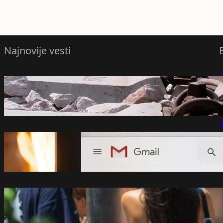
Najnovije vesti
Sudar vozova u Hrvatskoj, nikom od
P
povređenih nije ugrožen život – Region
avgust 8, 2026
P
K
Gmail uvodi velike promjene od 2027.
godine: Milioni korisnika moraće da se
prilagode
avgust 8, 2026
U Srbiji do 38 stepeni početkom sledeće
sedmice
avgust 8, 2026