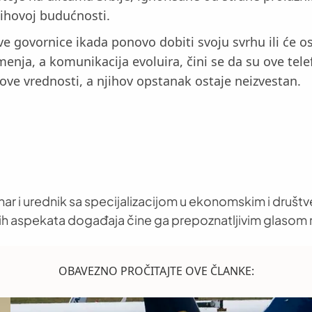
jihovoj budućnosti.
 ove govornice ikada ponovo dobiti svoju svrhu ili će
nja, a komunikacija evoluira, čini se da su ove tele
ove vrednosti, a njihov opstanak ostaje neizvestan.
nar i urednik sa specijalizacijom u ekonomskim i društ
h aspekata događaja čine ga prepoznatljivim glasom 
OBAVEZNO PROČITAJTE OVE ČLANKE: