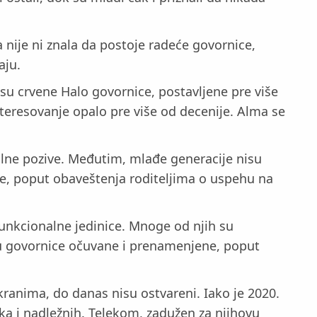
 nije ni znala da postoje radeće govornice,
aju.
u crvene Halo govornice, postavljene pre više
interesovanje opalo pre više od decenije. Alma se
alne pozive. Međutim, mlađe generacije nisu
tke, poput obaveštenja roditeljima o uspehu na
unkcionalne jedinice. Mnoge od njih su
su govornice očuvane i prenamenjene, poput
ranima, do danas nisu ostvareni. Iako je 2020.
ika i nadležnih. Telekom, zadužen za njihovu