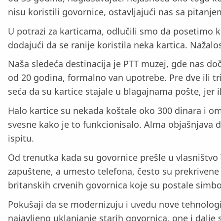
nisu koristili govornice, ostavljajući nas sa pitan
U potrazi za karticama, odlučili smo da posetimo ki
dodajući da se ranije koristila neka kartica. Nažalo
Naša sledeća destinacija je PTT muzej, gde nas do
od 20 godina, formalno van upotrebe. Pre dve ili tr
seća da su kartice stajale u blagajnama pošte, jer i
Halo kartice su nekada koštale oko 300 dinara i o
svesne kako je to funkcionisalo. Alma objašnjava d
ispitu.
Od trenutka kada su govornice prešle u vlasništvo
zapuštene, a umesto telefona, često su prekriven
britanskih crvenih govornica koje su postale simbol 
Pokušaji da se modernizuju i uvedu nove tehnologi
najavljeno uklanjanje starih govornica, one i dalje