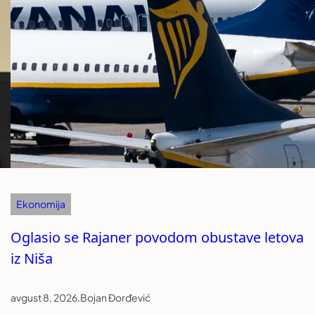
Ekonomija
Oglasio se Rajaner povodom obustave letova
iz Niša
avgust 8, 2026
.
Bojan Đorđević