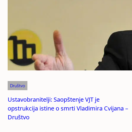
Društvo
Ustavobranitelji: Saopštenje VJT je
opstrukcija istine o smrti Vladimira Cvijana –
Društvo