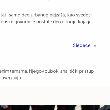
 ostati samo deo urbanog pejzaža, kao svedoci
fonske govornice postale deo istorije koja je
Sledeće
»
venim temama. Njegov duboki analitički pristup i
našeg sajta.