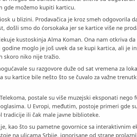
jem gde možemo kupiti karticu.
osk u blizini. Prodavačica je kroz smeh odgovorila da
st, došli smo do ćorsokaka jer se kartice više ne prod
čekuje kustoskinja Alma Koman. Ona nam otkriva da s
i godine moglo je još uvek da se kupi kartica, ali je 
h skoro niko nije tražio.
mogućavale su razgovore duže od sat vremena za lok
a su kartice bile nešto što se čuvalo za važne trenu
 Telekoma, postale su više muzejski eksponati nego f
e oglasima. U Evropi, međutim, postoje primeri gde 
tradicije ili čak male javne biblioteke.
je, kao što su pametne govornice sa interaktivnim ek
 stoje na ulicama Srbije, ignorisane od strane prolazn