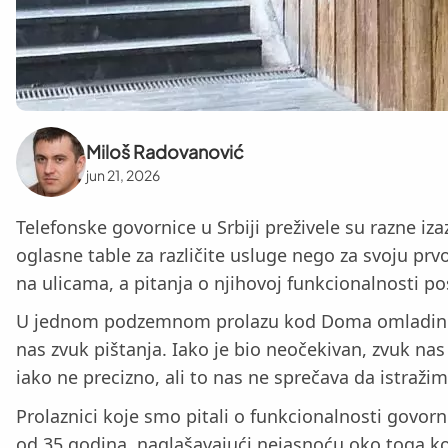
Miloš Radovanović
jun 21, 2026
Telefonske govornice u Srbiji preživele su razne iz
oglasne table za različite usluge nego za svoju pr
na ulicama, a pitanja o njihovoj funkcionalnosti po
U jednom podzemnom prolazu kod Doma omladine, n
nas zvuk pištanja. Iako je bio neočekivan, zvuk na
iako ne precizno, ali to nas ne sprečava da istražim
Prolaznici koje smo pitali o funkcionalnosti govorni
od 35 godina, naglašavajući nejasnoću oko toga ko 