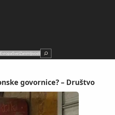
Search
e
Evropa
Svet
Zanimljivosti
efonske govornice? – Društvo