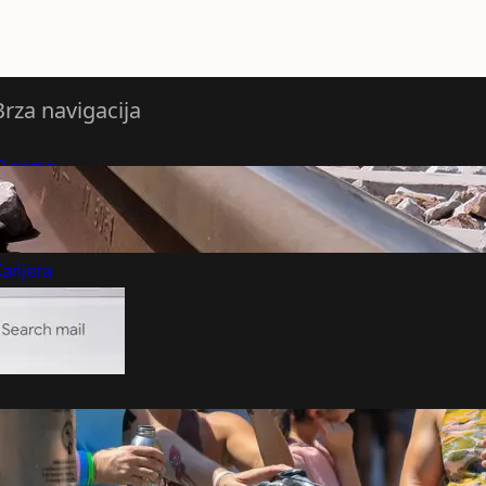
Brza navigacija
O nama
redloži Vest
retplatite se na vesti
arijera
Marketing
Kontakt