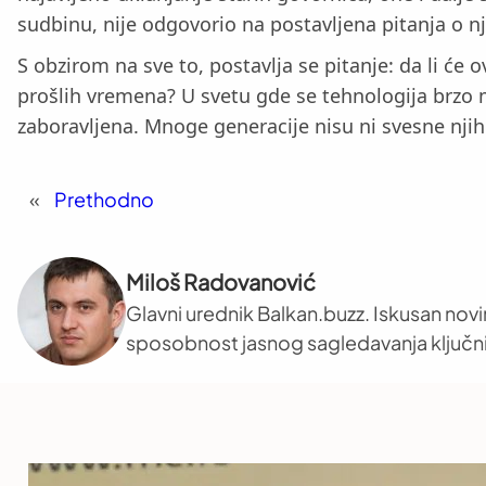
sudbinu, nije odgovorio na postavljena pitanja o n
S obzirom na sve to, postavlja se pitanje: da li će
prošlih vremena? U svetu gde se tehnologija brzo me
zaboravljena. Mnoge generacije nisu ni svesne njih
«
Prethodno
Miloš Radovanović
Glavni urednik Balkan.buzz. Iskusan novi
sposobnost jasnog sagledavanja ključni