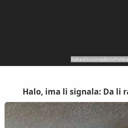
Skoči
na
sadržaj
Balkan
Ekonomija
Biznis
Politik
Halo, ima li signala: Da li