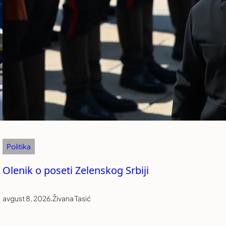
Politika
Olenik o poseti Zelenskog Srbiji
avgust 8, 2026
.
Živana Tasić