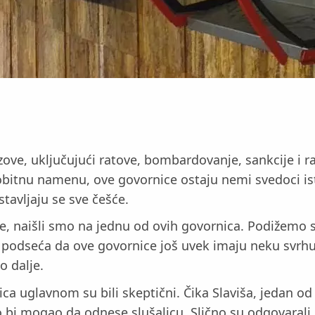
azove, uključujući ratove, bombardovanje, sankcije i r
vobitnu namenu, ove govornice ostaju nemi svedoci ist
stavljaju se sve češće.
aišli smo na jednu od ovih govornica. Podižemo slu
s podseća da ove govornice još uvek imaju neku svrhu
o dalje.
ca uglavnom su bili skeptični. Čika Slaviša, jedan od 
bi mogao da odnese slušalicu. Slično su odgovarali i 