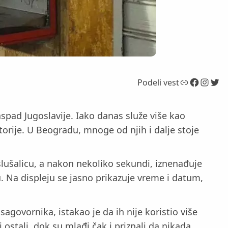
Link
Facebook
Instagram
Twitter
Podeli vest
aspad Jugoslavije. Iako danas služe više kao
orije. U Beogradu, mnoge od njih i dalje stoje
šalicu, a nakon nekoliko sekundi, iznenađuje
. Na displeju se jasno prikazuje vreme i datum,
sagovornika, istakao je da ih nije koristio više
ostali, dok su mlađi čak i priznali da nikada