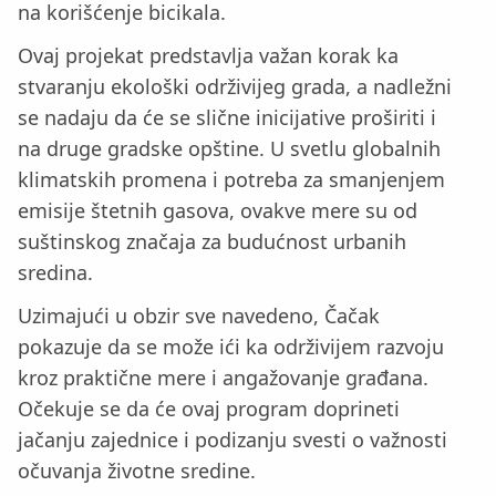
na korišćenje bicikala.
Ovaj projekat predstavlja važan korak ka
stvaranju ekološki održivijeg grada, a nadležni
se nadaju da će se slične inicijative proširiti i
na druge gradske opštine. U svetlu globalnih
klimatskih promena i potreba za smanjenjem
emisije štetnih gasova, ovakve mere su od
suštinskog značaja za budućnost urbanih
sredina.
Uzimajući u obzir sve navedeno, Čačak
pokazuje da se može ići ka održivijem razvoju
kroz praktične mere i angažovanje građana.
Očekuje se da će ovaj program doprineti
jačanju zajednice i podizanju svesti o važnosti
očuvanja životne sredine.