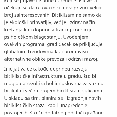
koji se prijave i ispune određene uslove, a
očekuje se da će ova inicijativa privući veliki
broj zainteresovanih. Biciklizam ne samo da
je ekološki prihvatljiv, već je i zdrav način
kretanja koji doprinosi fizičkoj kondiciji i
psihološkom blagostanju. Uvođenjem
ovakvih programa, grad Čačak se priključuje
globalnim trendovima koji promovišu
alternativne oblike prevoza i održivi razvoj.
Inicijativa će takođe doprineti razvoju
biciklističke infrastrukture u gradu, što bi
moglo da rezultira boljim uslovima za vožnju
bicikala i većim brojem biciklista na ulicama.
U skladu sa tim, planira se i izgradnja novih
biciklističkih staza, kao i unapređenje
postojećih, što će dodatno podstaći građane