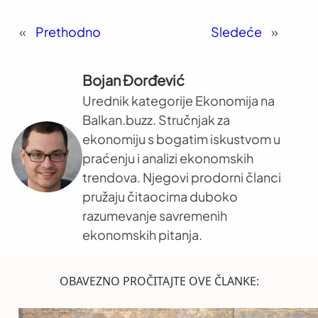
«
Prethodno
Sledeće
»
Bojan Đorđević
Urednik kategorije Ekonomija na
Balkan.buzz. Stručnjak za
ekonomiju s bogatim iskustvom u
praćenju i analizi ekonomskih
trendova. Njegovi prodorni članci
pružaju čitaocima duboko
razumevanje savremenih
ekonomskih pitanja.
OBAVEZNO PROČITAJTE OVE ČLANKE: