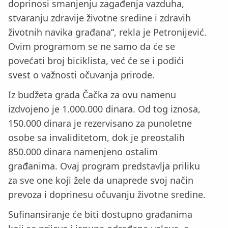
doprinosi smanjenju zagađenja vazduha,
stvaranju zdravije životne sredine i zdravih
životnih navika građana“, rekla je Petronijević.
Ovim programom se ne samo da će se
povećati broj biciklista, već će se i podići
svest o važnosti očuvanja prirode.
Iz budžeta grada Čačka za ovu namenu
izdvojeno je 1.000.000 dinara. Od tog iznosa,
150.000 dinara je rezervisano za punoletne
osobe sa invaliditetom, dok je preostalih
850.000 dinara namenjeno ostalim
građanima. Ovaj program predstavlja priliku
za sve one koji žele da unaprede svoj način
prevoza i doprinesu očuvanju životne sredine.
Sufinansiranje će biti dostupno građanima