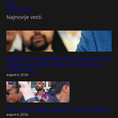
Svet
Zanimljivosti
Najnovije vesti
Izveštaj o monitoringu predizbornih aktivnosti u BiH: Dodik
u kampanji sa službenim helikopterom, sankcije CIK-a
izostaju – Region
avgust 6, 2026
Salah zvanično potpisao dvogodišnji ugovor sa Trabzonom
avgust 6, 2026