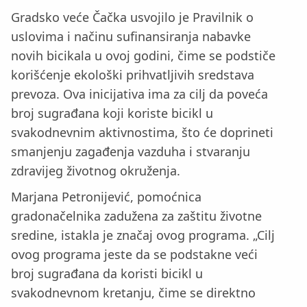
Gradsko veće Čačka usvojilo je Pravilnik o
uslovima i načinu sufinansiranja nabavke
novih bicikala u ovoj godini, čime se podstiče
korišćenje ekološki prihvatljivih sredstava
prevoza. Ova inicijativa ima za cilj da poveća
broj sugrađana koji koriste bicikl u
svakodnevnim aktivnostima, što će doprineti
smanjenju zagađenja vazduha i stvaranju
zdravijeg životnog okruženja.
Marjana Petronijević, pomoćnica
gradonačelnika zadužena za zaštitu životne
sredine, istakla je značaj ovog programa. „Cilj
ovog programa jeste da se podstakne veći
broj sugrađana da koristi bicikl u
svakodnevnom kretanju, čime se direktno