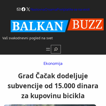
Skoči
Mail
Facebook
X
na
Naslovna
O nama
Pretplatite se na vesti
sadržaj
Vaš svakodnevni pogled na svet
Search
Ekonomija
Grad Čačak dodeljuje
subvencije od 15.000 dinara
za kupovinu bicikla