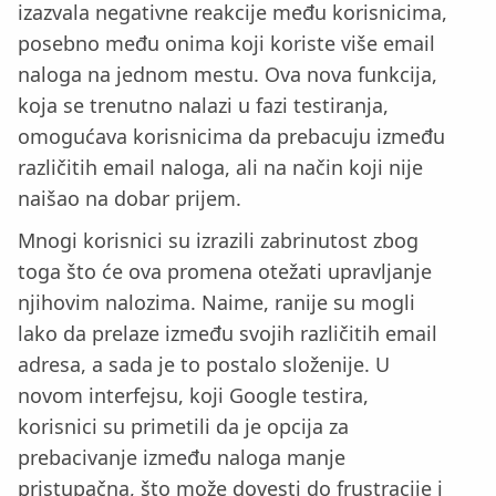
izazvala negativne reakcije među korisnicima,
posebno među onima koji koriste više email
naloga na jednom mestu. Ova nova funkcija,
koja se trenutno nalazi u fazi testiranja,
omogućava korisnicima da prebacuju između
različitih email naloga, ali na način koji nije
naišao na dobar prijem.
Mnogi korisnici su izrazili zabrinutost zbog
toga što će ova promena otežati upravljanje
njihovim nalozima. Naime, ranije su mogli
lako da prelaze između svojih različitih email
adresa, a sada je to postalo složenije. U
novom interfejsu, koji Google testira,
korisnici su primetili da je opcija za
prebacivanje između naloga manje
pristupačna, što može dovesti do frustracije i