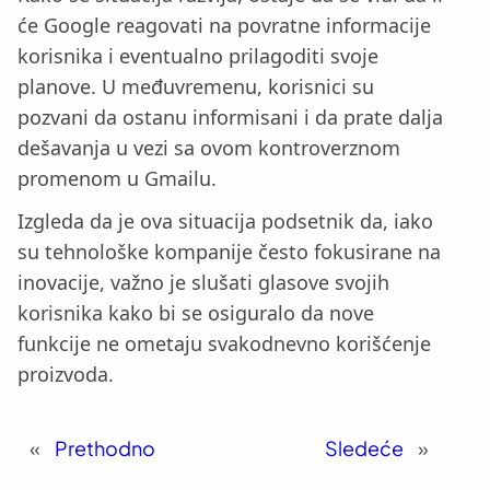
će Google reagovati na povratne informacije
korisnika i eventualno prilagoditi svoje
planove. U međuvremenu, korisnici su
pozvani da ostanu informisani i da prate dalja
dešavanja u vezi sa ovom kontroverznom
promenom u Gmailu.
Izgleda da je ova situacija podsetnik da, iako
su tehnološke kompanije često fokusirane na
inovacije, važno je slušati glasove svojih
korisnika kako bi se osiguralo da nove
funkcije ne ometaju svakodnevno korišćenje
proizvoda.
«
Prethodno
Sledeće
»