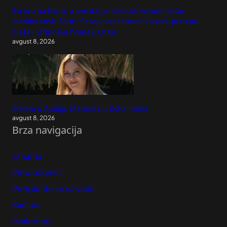
Svi idu na Kapri, a ovo italijansko ostrvo nudi sličan
mediteranski šarm: Čekaju vas termalni izvori, prelepe
plaže i vrhunska hrana (FOTO)
avgust 8, 2026
Meloni u Apuliji, Matarela u Dolomitima
avgust 8, 2026
Brza navigacija
O nama
Predloži Vest
Pretplatite se na vesti
Karijera
Marketing