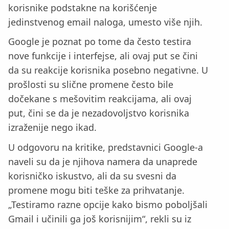
korisnike podstakne na korišćenje
jedinstvenog email naloga, umesto više njih.
Google je poznat po tome da često testira
nove funkcije i interfejse, ali ovaj put se čini
da su reakcije korisnika posebno negativne. U
prošlosti su slične promene često bile
dočekane s mešovitim reakcijama, ali ovaj
put, čini se da je nezadovoljstvo korisnika
izraženije nego ikad.
U odgovoru na kritike, predstavnici Google-a
naveli su da je njihova namera da unaprede
korisničko iskustvo, ali da su svesni da
promene mogu biti teške za prihvatanje.
„Testiramo razne opcije kako bismo poboljšali
Gmail i učinili ga još korisnijim“, rekli su iz