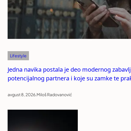
Lifestyle
Jedna navika postala je deo modernog zabavlja
potencijalnog partnera i koje su zamke te pra
avgust 8, 2026
.
Miloš Radovanović