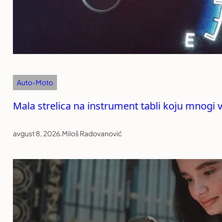
Auto-Moto
Mala strelica na instrument tabli koju mnogi
avgust 8, 2026
.
Miloš Radovanović