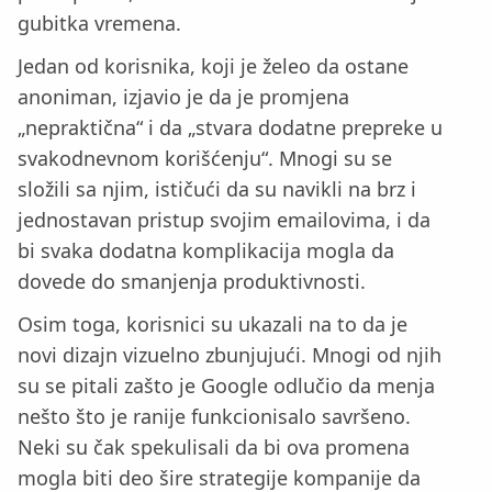
gubitka vremena.
Jedan od korisnika, koji je želeo da ostane
anoniman, izjavio je da je promjena
„nepraktična“ i da „stvara dodatne prepreke u
svakodnevnom korišćenju“. Mnogi su se
složili sa njim, ističući da su navikli na brz i
jednostavan pristup svojim emailovima, i da
bi svaka dodatna komplikacija mogla da
dovede do smanjenja produktivnosti.
Osim toga, korisnici su ukazali na to da je
novi dizajn vizuelno zbunjujući. Mnogi od njih
su se pitali zašto je Google odlučio da menja
nešto što je ranije funkcionisalo savršeno.
Neki su čak spekulisali da bi ova promena
mogla biti deo šire strategije kompanije da