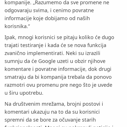
kompanije. „Razumemo da sve promene ne
odgovaraju svima, i cenimo povratne
informacije koje dobijamo od naših
korisnika.“
Ipak, mnogi korisnici se pitaju koliko će dugo
trajati testiranje i kada će se nova funkcija
zvanično implementirati. Neki su izrazili
sumnju da će Google uzeti u obzir njihove
komentare i povratne informacije, dok drugi
smatraju da bi kompanija trebala da ponovo
razmotri ovu promenu pre nego što je uvede
u širu upotrebu.
Na društvenim mrežama, brojni postovi i
komentari ukazuju na to da su korisnici
spremni da se bore za očuvanje starih