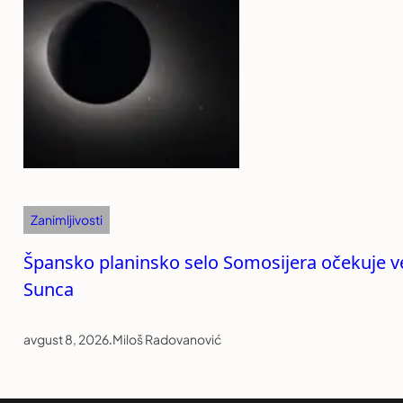
Zanimljivosti
Špansko planinsko selo Somosijera očekuje vel
Sunca
avgust 8, 2026
.
Miloš Radovanović