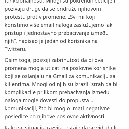
funkcionalnosti. Mnogi su pokrenuli peticije i
pozivaju druge da se pridruže njihovom
protestu protiv promene. „Svi mi koji
koristimo više email naloga zaslužujemo lak
pristup i jednostavno prebacivanje između
njih“, napisao je jedan od korisnika na
Twitteru.
Osim toga, postoji zabrinutost da bi ova
promena mogla uticati na poslovne korisnike
koji se oslanjaju na Gmail za komunikaciju sa
klijentima. Mnogi od njih su izrazili strah da bi
komplikacije prilikom prebacivanja između
naloga mogle dovesti do propusta u
komunikaciji, što bi moglo imati negativne
posledice po njihove poslovne aktivnosti.
Kako se situacija razvija, ostaje da se vidi da li