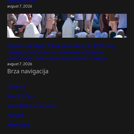
poboljšati san
avgust 7, 2026
Prigovor Udruženja žrtava genocida protiv RTRS zbog
priloga o Potočarima: Ne smemo dozvoliti javno
ponižavanje i dehumanizaciju preživelih – Region
avgust 7, 2026
Brza navigacija
O nama
Predloži Vest
Pretplatite se na vesti
Karijera
Marketing