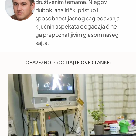
društvenim temama. Njegov
duboki analitički pristup i
sposobnost jasnog sagledavanja
ključnih aspekata događaja čine
ga prepoznatljivim glasom našeg
sajta.
OBAVEZNO PROČITAJTE OVE ČLANKE: