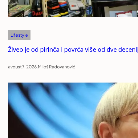
Lifestyle
Živeo je od pirinča i povrća više od dve decen
avgust 7, 2026
.
Miloš Radovanović