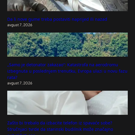
Da li nove gume treba postaviti naprijed ili nazad
avgust 7, 2026
„Samo je detonator zakazao“: Katastrofa na aerodromu
izbegnuta u poslednjem trenutku, Evropa ulazi u novu fazu
rata?
avgust 7, 2026
Zašto bi trebalo da izbacite telefon iz spavaće sobe?
Stručnjaci tvrde da starinski budilnik može značajno