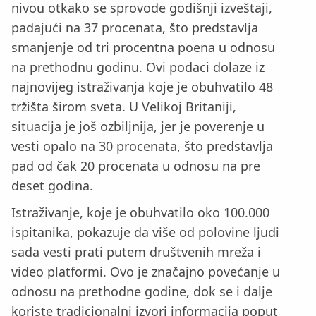
nivou otkako se sprovode godišnji izveštaji,
padajući na 37 procenata, što predstavlja
smanjenje od tri procentna poena u odnosu
na prethodnu godinu. Ovi podaci dolaze iz
najnovijeg istraživanja koje je obuhvatilo 48
tržišta širom sveta. U Velikoj Britaniji,
situacija je još ozbiljnija, jer je poverenje u
vesti opalo na 30 procenata, što predstavlja
pad od čak 20 procenata u odnosu na pre
deset godina.
Istraživanje, koje je obuhvatilo oko 100.000
ispitanika, pokazuje da više od polovine ljudi
sada vesti prati putem društvenih mreža i
video platformi. Ovo je značajno povećanje u
odnosu na prethodne godine, dok se i dalje
koriste tradicionalni izvori informacija poput