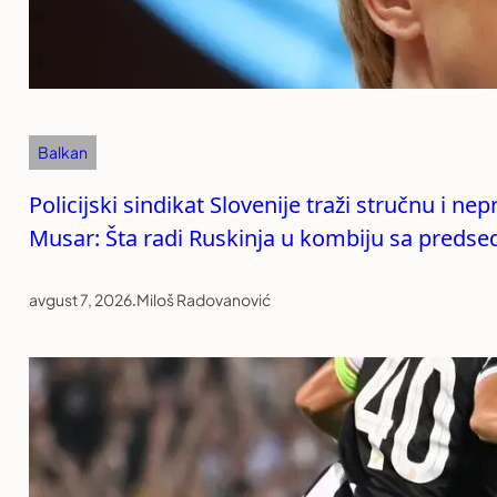
Balkan
Policijski sindikat Slovenije traži stručnu i n
Musar: Šta radi Ruskinja u kombiju sa preds
avgust 7, 2026
.
Miloš Radovanović