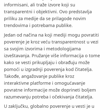
informisani, ali traže izvore koji su
transparentni i objektivni. Ovo predstavlja
priliku za medije da se prilagode novim
trendovima i potrebama publike.
Jedan od načina na koji mediji mogu povratiti
poverenje je kroz veću transparentnost u vezi
sa svojim izvorima i metodologijama
izveštavanja. Pružanje više informacija o tome
kako se vesti prikupljaju i obrađuju može
pomoći u izgradnji poverenja kod čitatelja.
Takođe, angažovanje publike kroz
interaktivne platforme i omogućavanje
povratne informacije može doprineti boljem
razumevanju potreba i očekivanja čitatelja.
U zaključku, globalno poverenje u vesti je u