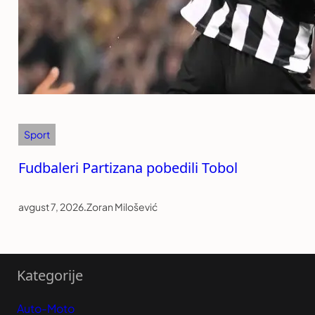
Sport
Fudbaleri Partizana pobedili Tobol
avgust 7, 2026
.
Zoran Milošević
Kategorije
Auto-Moto