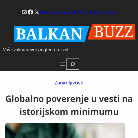
Skoči
Mail
Facebook
X
na
Naslovna
O nama
Pretplatite se na vesti
sadržaj
Vaš svakodnevni pogled na svet
Search
Zanimljivosti
Globalno poverenje u vesti na
istorijskom minimumu