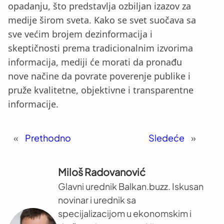
opadanju, što predstavlja ozbiljan izazov za
medije širom sveta. Kako se svet suočava sa
sve većim brojem dezinformacija i
skeptičnosti prema tradicionalnim izvorima
informacija, mediji će morati da pronađu
nove načine da povrate poverenje publike i
pruže kvalitetne, objektivne i transparentne
informacije.
«
Prethodno
Sledeće
»
Miloš Radovanović
Glavni urednik Balkan.buzz. Iskusan
novinar i urednik sa
specijalizacijom u ekonomskim i