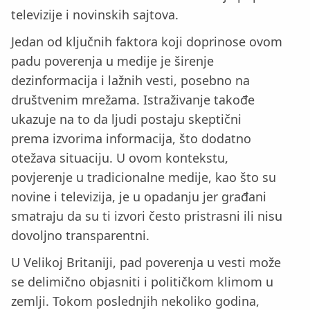
televizije i novinskih sajtova.
Jedan od ključnih faktora koji doprinose ovom
padu poverenja u medije je širenje
dezinformacija i lažnih vesti, posebno na
društvenim mrežama. Istraživanje takođe
ukazuje na to da ljudi postaju skeptični
prema izvorima informacija, što dodatno
otežava situaciju. U ovom kontekstu,
povjerenje u tradicionalne medije, kao što su
novine i televizija, je u opadanju jer građani
smatraju da su ti izvori često pristrasni ili nisu
dovoljno transparentni.
U Velikoj Britaniji, pad poverenja u vesti može
se delimično objasniti i političkom klimom u
zemlji. Tokom poslednjih nekoliko godina,