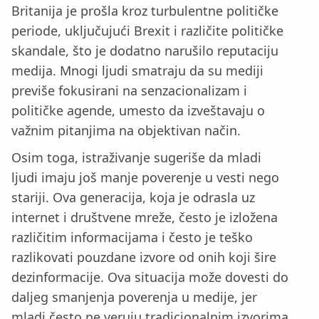
Britanija je prošla kroz turbulentne političke
periode, uključujući Brexit i različite političke
skandale, što je dodatno narušilo reputaciju
medija. Mnogi ljudi smatraju da su mediji
previše fokusirani na senzacionalizam i
političke agende, umesto da izveštavaju o
važnim pitanjima na objektivan način.
Osim toga, istraživanje sugeriše da mladi
ljudi imaju još manje poverenje u vesti nego
stariji. Ova generacija, koja je odrasla uz
internet i društvene mreže, često je izložena
različitim informacijama i često je teško
razlikovati pouzdane izvore od onih koji šire
dezinformacije. Ova situacija može dovesti do
daljeg smanjenja poverenja u medije, jer
mladi često ne veruju tradicionalnim izvorima