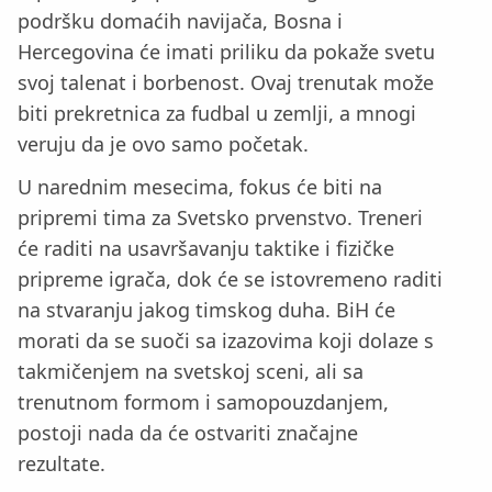
podršku domaćih navijača, Bosna i
Hercegovina će imati priliku da pokaže svetu
svoj talenat i borbenost. Ovaj trenutak može
biti prekretnica za fudbal u zemlji, a mnogi
veruju da je ovo samo početak.
U narednim mesecima, fokus će biti na
pripremi tima za Svetsko prvenstvo. Treneri
će raditi na usavršavanju taktike i fizičke
pripreme igrača, dok će se istovremeno raditi
na stvaranju jakog timskog duha. BiH će
morati da se suoči sa izazovima koji dolaze s
takmičenjem na svetskoj sceni, ali sa
trenutnom formom i samopouzdanjem,
postoji nada da će ostvariti značajne
rezultate.