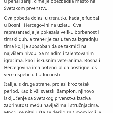
u penal seriji, čime je obezbedila mesto na
Svetskom prvenstvu.
Ova pobeda dolazi u trenutku kada je fudbal
u Bosni i Hercegovini na uzletu. Ova
reprezentacija je pokazala veliku borbenost i
timski duh, a trener je zaslužan za izgradnju
tima koji je sposoban da se takmiči na
najvišem nivou. Sa mladim i talentovanim
igračima, kao i iskusnim veteranima, Bosna i
Hercegovina ima potencijal da postigne još
veće uspehe u budućnosti.
Italija, s druge strane, prolazi kroz težak
period. Kao bivši svetski šampion, njihovo
isključenje sa Svetskog prvenstva izaziva
zabrinutost među navijačima i stručnjacima.
Mnogi se pitaju šta se desilo sa timom koji je