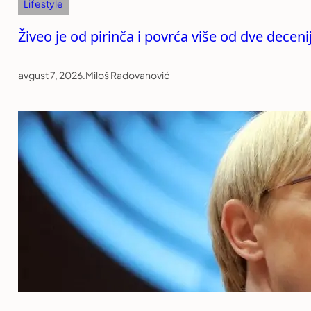
Lifestyle
Živeo je od pirinča i povrća više od dve decen
avgust 7, 2026
.
Miloš Radovanović