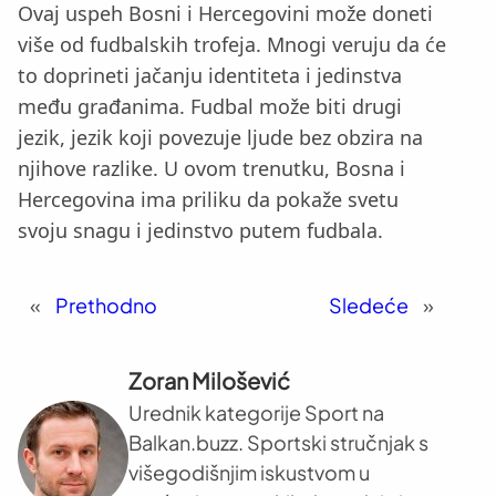
Ovaj uspeh Bosni i Hercegovini može doneti
više od fudbalskih trofeja. Mnogi veruju da će
to doprineti jačanju identiteta i jedinstva
među građanima. Fudbal može biti drugi
jezik, jezik koji povezuje ljude bez obzira na
njihove razlike. U ovom trenutku, Bosna i
Hercegovina ima priliku da pokaže svetu
svoju snagu i jedinstvo putem fudbala.
«
Prethodno
Sledeće
»
Zoran Milošević
Urednik kategorije Sport na
Balkan.buzz. Sportski stručnjak s
višegodišnjim iskustvom u