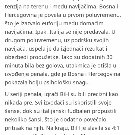
tenzija na terenu i među navijačima. Bosna i
Hercegovina je povela u prvom poluvremenu,
što je izazvalo euforiju među domaćim
navijačima. Ipak, Italija se nije predavala. U
drugom poluvremenu, uz podršku svojih
navijača, uspela je da izjednači rezultat i
obezbedi produžetke. Iako su dodatnih 30
minuta bila bez golova, utakmica je otišla u
izvođenje penala, gde je Bosna i Hercegovina
pokazala bolju psihološku snagu.
U seriji penala, igrači BiH su bili precizni kao
nikada pre. Svi izvođači su iskoristili svoje
šanse, dok su italijanski fudbaleri propustili
nekoliko šansi, što je dodatno povećalo
pritisak na njih. Na kraju, BiH je slavila sa 4:1