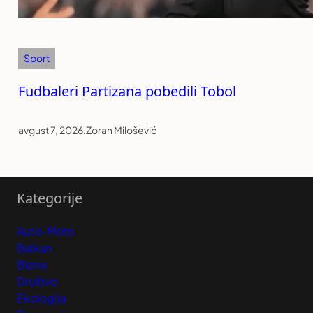
Sport
Fudbaleri Partizana pobedili Tobol
avgust 7, 2026
.
Zoran Milošević
Kategorije
Auto-Moto
Balkan
Biznis
Društvo
Ekologija