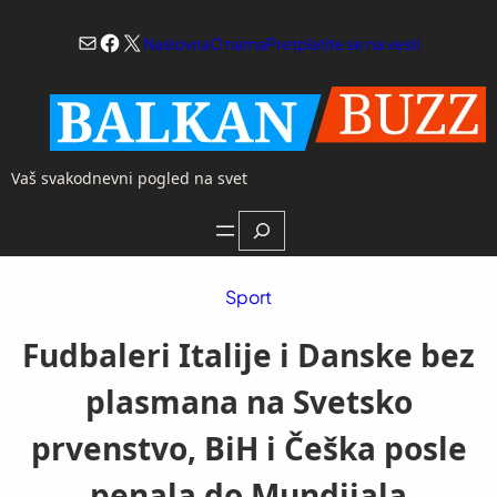
Skoči
Mail
Facebook
X
na
Naslovna
O nama
Pretplatite se na vesti
sadržaj
Vaš svakodnevni pogled na svet
Search
Sport
Fudbaleri Italije i Danske bez
plasmana na Svetsko
prvenstvo, BiH i Češka posle
penala do Mundijala