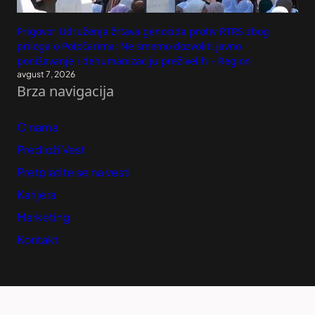
Prigovor Udruženja žrtava genocida protiv RTRS zbog
priloga o Potočarima: Ne smemo dozvoliti javno
ponižavanje i dehumanizaciju preživelih – Region
avgust 7, 2026
Brza navigacija
O nama
Predloži Vest
Pretplatite se na vesti
Karijera
Marketing
Kontakt