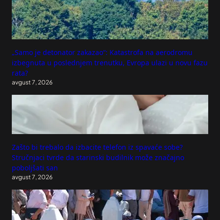
„Samo je detonator zakazao“: Katastrofa na aerodromu
izbegnuta u poslednjem trenutku, Evropa ulazi u novu fazu
rata?
avgust 7, 2026
Zašto bi trebalo da izbacite telefon iz spavaće sobe?
Stručnjaci tvrde da starinski budilnik može značajno
poboljšati san
avgust 7, 2026