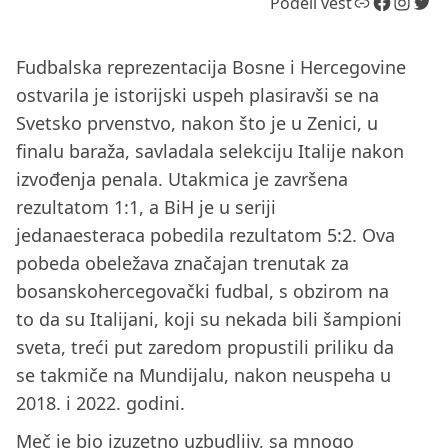
Link
Facebook
Instagram
Twitter
Podeli vest
Fudbalska reprezentacija Bosne i Hercegovine
ostvarila je istorijski uspeh plasiravši se na
Svetsko prvenstvo, nakon što je u Zenici, u
finalu baraža, savladala selekciju Italije nakon
izvođenja penala. Utakmica je završena
rezultatom 1:1, a BiH je u seriji
jedanaesteraca pobedila rezultatom 5:2. Ova
pobeda obeležava značajan trenutak za
bosanskohercegovački fudbal, s obzirom na
to da su Italijani, koji su nekada bili šampioni
sveta, treći put zaredom propustili priliku da
se takmiče na Mundijalu, nakon neuspeha u
2018. i 2022. godini.
Meč je bio izuzetno uzbudljiv, sa mnogo