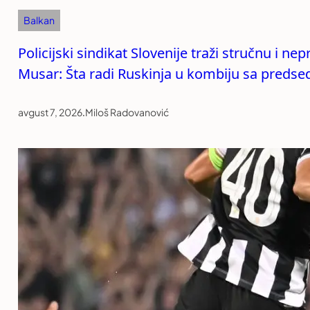
Balkan
Policijski sindikat Slovenije traži stručnu i n
Musar: Šta radi Ruskinja u kombiju sa preds
avgust 7, 2026
.
Miloš Radovanović