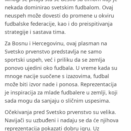
nekada dominirao svetskim fudbalom. Ovaj
neuspeh može dovesti do promene u okviru
fudbalske federacije, kao i do preispitivanja
strategije i sastava tima.
Za Bosnu i Hercegovinu, ovaj plasman na
Svetsko prvenstvo predstavlja ne samo
sportski uspeh, već i priliku da se zemlja
ponovo ujedini oko fudbala. U vreme kada su
mnoge nacije suočene s izazovima, fudbal
može biti izvor nade i ponosa. Reprezentacija
je inspiracija za mlade fudbalere u zemlji, koji
sada mogu da sanjaju o sličnim uspesima.
Očekivanja pred Svetsko prvenstvo su velika.
Navijači su uzbuđeni i nadaju se da će njihova
reprezentacija pokazati dobru igru. Uz