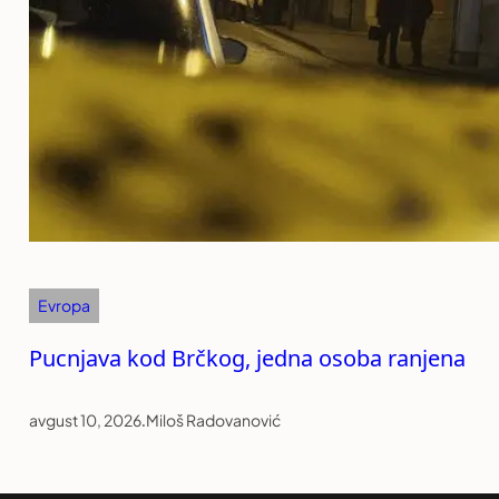
Evropa
Pucnjava kod Brčkog, jedna osoba ranjena
avgust 10, 2026
.
Miloš Radovanović