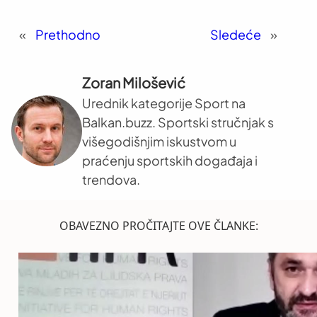
«
Prethodno
Sledeće
»
Zoran Milošević
Urednik kategorije Sport na
Balkan.buzz. Sportski stručnjak s
višegodišnjim iskustvom u
praćenju sportskih događaja i
trendova.
OBAVEZNO PROČITAJTE OVE ČLANKE: