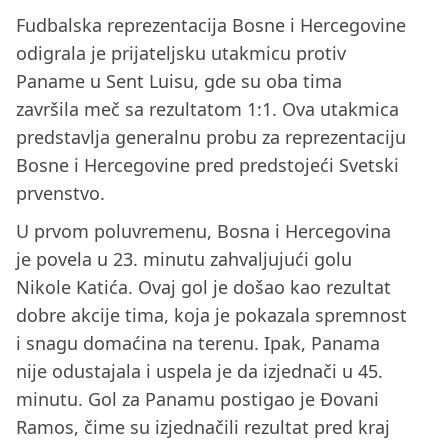
Fudbalska reprezentacija Bosne i Hercegovine
odigrala je prijateljsku utakmicu protiv
Paname u Sent Luisu, gde su oba tima
završila meč sa rezultatom 1:1. Ova utakmica
predstavlja generalnu probu za reprezentaciju
Bosne i Hercegovine pred predstojeći Svetski
prvenstvo.
U prvom poluvremenu, Bosna i Hercegovina
je povela u 23. minutu zahvaljujući golu
Nikole Katića. Ovaj gol je došao kao rezultat
dobre akcije tima, koja je pokazala spremnost
i snagu domaćina na terenu. Ipak, Panama
nije odustajala i uspela je da izjednači u 45.
minutu. Gol za Panamu postigao je Đovani
Ramos, čime su izjednačili rezultat pred kraj