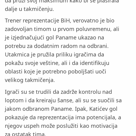
da pruži svoj maksimum kako bi se plasirala
dalje u takmičenju.
Trener reprezentacije BiH, verovatno je bio
zadovoljan timom u prvom poluvremenu, ali
je izjednačujući gol Paname ukazao na
potrebu za dodatnim radom na odbrani.
Utakmica je pružila priliku igračima da
pokažu svoje veštine, ali i da identifikuju
oblasti koje je potrebno poboljšati uoči
velikog takmičenja.
Igrači su se trudili da zadrže kontrolu nad
loptom i da kreiraju šanse, ali su se suočili sa
jakom odbranom Paname. Ipak, Katićev gol
pokazuje da reprezentacija ima potencijala, a
njegov uspeh može poslužiti kao motivacija
za ostatak tima.