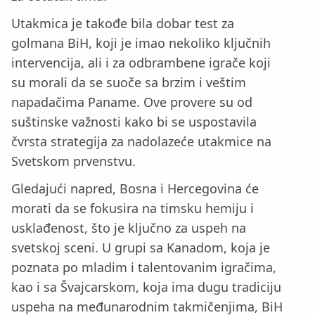
Utakmica je takođe bila dobar test za
golmana BiH, koji je imao nekoliko ključnih
intervencija, ali i za odbrambene igrače koji
su morali da se suoče sa brzim i veštim
napadačima Paname. Ove provere su od
suštinske važnosti kako bi se uspostavila
čvrsta strategija za nadolazeće utakmice na
Svetskom prvenstvu.
Gledajući napred, Bosna i Hercegovina će
morati da se fokusira na timsku hemiju i
usklađenost, što je ključno za uspeh na
svetskoj sceni. U grupi sa Kanadom, koja je
poznata po mladim i talentovanim igračima,
kao i sa Švajcarskom, koja ima dugu tradiciju
uspeha na međunarodnim takmičenjima, BiH