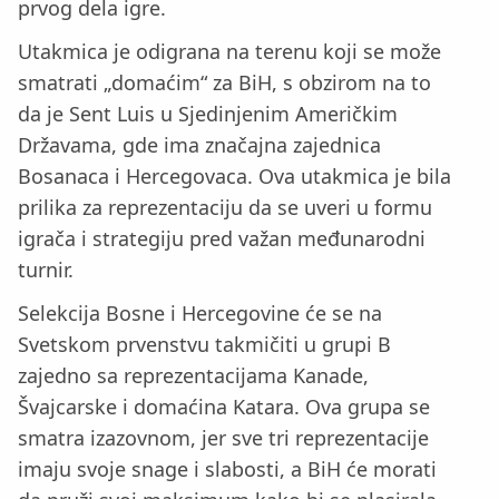
prvog dela igre.
Utakmica je odigrana na terenu koji se može
smatrati „domaćim“ za BiH, s obzirom na to
da je Sent Luis u Sjedinjenim Američkim
Državama, gde ima značajna zajednica
Bosanaca i Hercegovaca. Ova utakmica je bila
prilika za reprezentaciju da se uveri u formu
igrača i strategiju pred važan međunarodni
turnir.
Selekcija Bosne i Hercegovine će se na
Svetskom prvenstvu takmičiti u grupi B
zajedno sa reprezentacijama Kanade,
Švajcarske i domaćina Katara. Ova grupa se
smatra izazovnom, jer sve tri reprezentacije
imaju svoje snage i slabosti, a BiH će morati