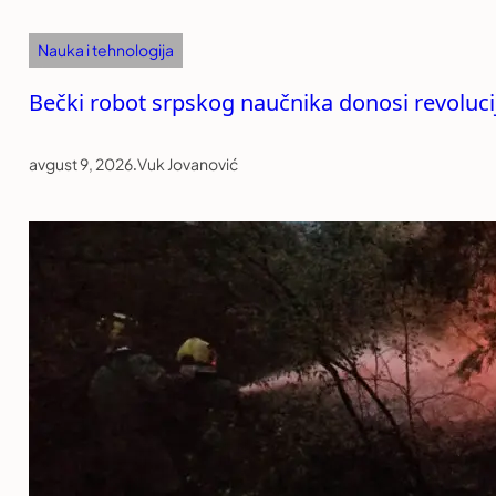
Nauka i tehnologija
Bečki robot srpskog naučnika donosi revolucij
avgust 9, 2026
.
Vuk Jovanović