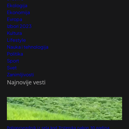
Ekologija
Ekonomija
Evropa
Izbori 2023
Kultura
Lifestyle
Nauka i tehnologija
Politika
Sport
Svet
Zanimljivosti
Najnovije vesti
Poljoprivrednik iz sela kod Trstenika nakon 30 godina