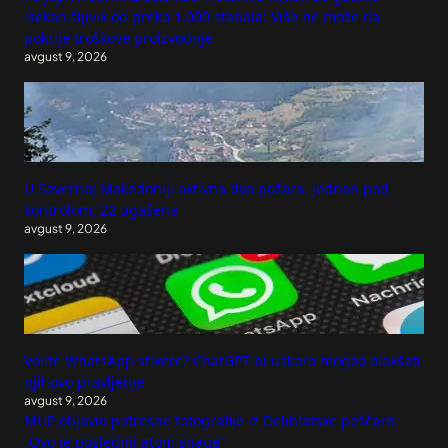
isekao šljivik od preko 1.000 stabala: Više ne može da
pokrije troškove proizvodnje
avgust 9, 2026
U Severnoj Makedoniji aktivna dva požara, jednan pod
kontrolom, 22 ugašena
avgust 9, 2026
Volite WhatsApp stikere? ChatGPT bi uskoro mogao olakšati
njihovo pravljenje
avgust 9, 2026
MUP objavio potresne fotografije iz Deliblatske peščare:
„Ovo je poslednji atom snage“