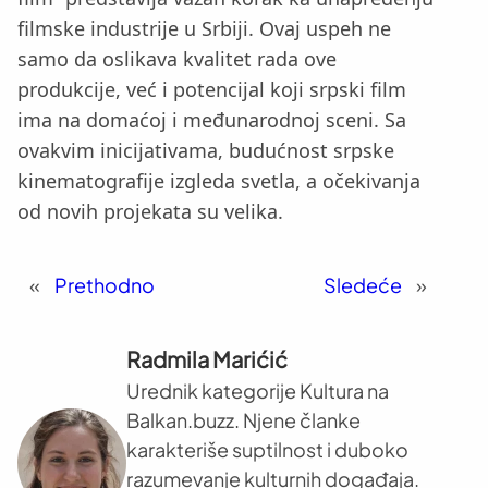
filmske industrije u Srbiji. Ovaj uspeh ne
samo da oslikava kvalitet rada ove
produkcije, već i potencijal koji srpski film
ima na domaćoj i međunarodnoj sceni. Sa
ovakvim inicijativama, budućnost srpske
kinematografije izgleda svetla, a očekivanja
od novih projekata su velika.
«
Prethodno
Sledeće
»
Radmila Marićić
Urednik kategorije Kultura na
Balkan.buzz. Njene članke
karakteriše suptilnost i duboko
razumevanje kulturnih događaja.