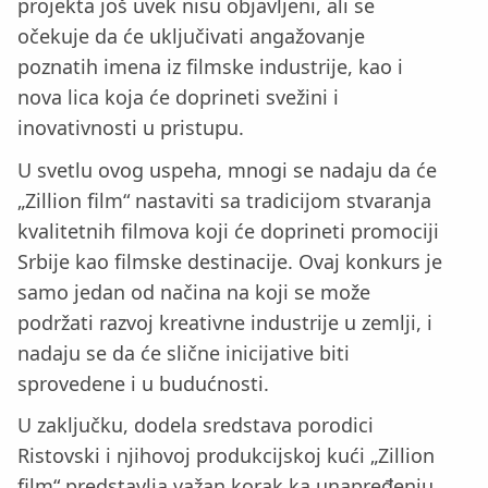
projekta još uvek nisu objavljeni, ali se
očekuje da će uključivati angažovanje
poznatih imena iz filmske industrije, kao i
nova lica koja će doprineti svežini i
inovativnosti u pristupu.
U svetlu ovog uspeha, mnogi se nadaju da će
„Zillion film“ nastaviti sa tradicijom stvaranja
kvalitetnih filmova koji će doprineti promociji
Srbije kao filmske destinacije. Ovaj konkurs je
samo jedan od načina na koji se može
podržati razvoj kreativne industrije u zemlji, i
nadaju se da će slične inicijative biti
sprovedene i u budućnosti.
U zaključku, dodela sredstava porodici
Ristovski i njihovoj produkcijskoj kući „Zillion
film“ predstavlja važan korak ka unapređenju