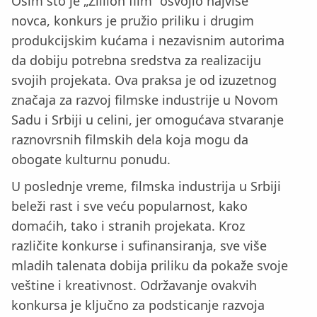
Osim što je „Zillion film“ osvojio najviše
novca, konkurs je pružio priliku i drugim
produkcijskim kućama i nezavisnim autorima
da dobiju potrebna sredstva za realizaciju
svojih projekata. Ova praksa je od izuzetnog
značaja za razvoj filmske industrije u Novom
Sadu i Srbiji u celini, jer omogućava stvaranje
raznovrsnih filmskih dela koja mogu da
obogate kulturnu ponudu.
U poslednje vreme, filmska industrija u Srbiji
beleži rast i sve veću popularnost, kako
domaćih, tako i stranih projekata. Kroz
različite konkurse i sufinansiranja, sve više
mladih talenata dobija priliku da pokaže svoje
veštine i kreativnost. Održavanje ovakvih
konkursa je ključno za podsticanje razvoja