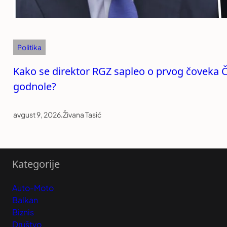
Politika
Kako se direktor RGZ sapleo o prvog čoveka Ča
godnole?
avgust 9, 2026
.
Živana Tasić
Kategorije
Auto-Moto
Balkan
Biznis
Društvo