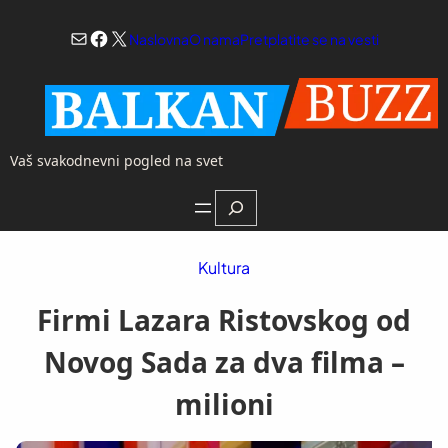
Skoči
Mail
Facebook
X
na
Naslovna
O nama
Pretplatite se na vesti
sadržaj
Vaš svakodnevni pogled na svet
Search
Kultura
Firmi Lazara Ristovskog od
Novog Sada za dva filma –
milioni