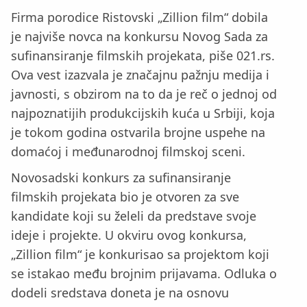
Firma porodice Ristovski „Zillion film“ dobila
je najviše novca na konkursu Novog Sada za
sufinansiranje filmskih projekata, piše 021.rs.
Ova vest izazvala je značajnu pažnju medija i
javnosti, s obzirom na to da je reč o jednoj od
najpoznatijih produkcijskih kuća u Srbiji, koja
je tokom godina ostvarila brojne uspehe na
domaćoj i međunarodnoj filmskoj sceni.
Novosadski konkurs za sufinansiranje
filmskih projekata bio je otvoren za sve
kandidate koji su želeli da predstave svoje
ideje i projekte. U okviru ovog konkursa,
„Zillion film“ je konkurisao sa projektom koji
se istakao među brojnim prijavama. Odluka o
dodeli sredstava doneta je na osnovu