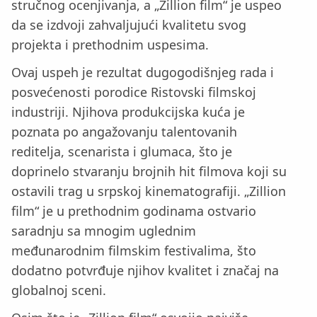
stručnog ocenjivanja, a „Zillion film“ je uspeo
da se izdvoji zahvaljujući kvalitetu svog
projekta i prethodnim uspesima.
Ovaj uspeh je rezultat dugogodišnjeg rada i
posvećenosti porodice Ristovski filmskoj
industriji. Njihova produkcijska kuća je
poznata po angažovanju talentovanih
reditelja, scenarista i glumaca, što je
doprinelo stvaranju brojnih hit filmova koji su
ostavili trag u srpskoj kinematografiji. „Zillion
film“ je u prethodnim godinama ostvario
saradnju sa mnogim uglednim
međunarodnim filmskim festivalima, što
dodatno potvrđuje njihov kvalitet i značaj na
globalnoj sceni.