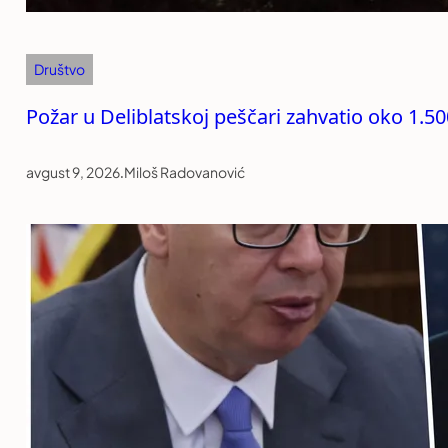
Društvo
Požar u Deliblatskoj peščari zahvatio oko 1.5
avgust 9, 2026
.
Miloš Radovanović