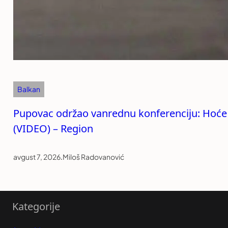
Balkan
Pupovac održao vanrednu konferenciju: Hoće li
(VIDEO) – Region
avgust 7, 2026
.
Miloš Radovanović
Kategorije