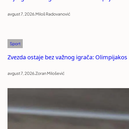
avgust 7, 2026
.
Miloš Radovanović
Sport
Zvezda ostaje bez važnog igrača: Olimpijako
avgust 7, 2026
.
Zoran Milošević