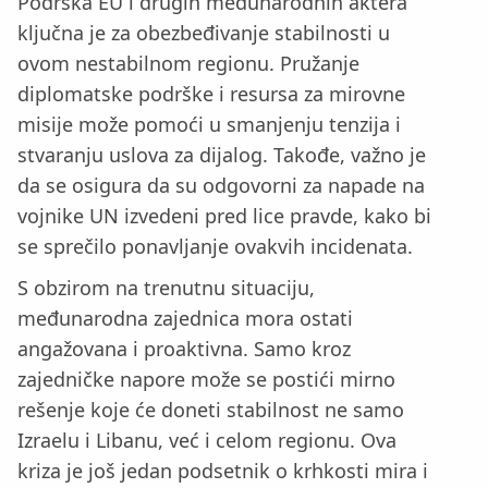
Podrška EU i drugih međunarodnih aktera
ključna je za obezbeđivanje stabilnosti u
ovom nestabilnom regionu. Pružanje
diplomatske podrške i resursa za mirovne
misije može pomoći u smanjenju tenzija i
stvaranju uslova za dijalog. Takođe, važno je
da se osigura da su odgovorni za napade na
vojnike UN izvedeni pred lice pravde, kako bi
se sprečilo ponavljanje ovakvih incidenata.
S obzirom na trenutnu situaciju,
međunarodna zajednica mora ostati
angažovana i proaktivna. Samo kroz
zajedničke napore može se postići mirno
rešenje koje će doneti stabilnost ne samo
Izraelu i Libanu, već i celom regionu. Ova
kriza je još jedan podsetnik o krhkosti mira i