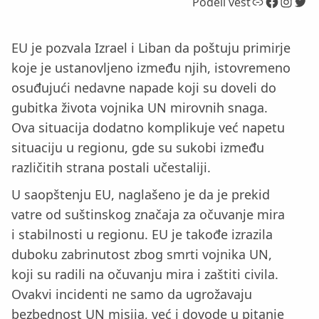
Link
Facebook
Instagram
Twitter
Podeli vest
EU je pozvala Izrael i Liban da poštuju primirje
koje je ustanovljeno između njih, istovremeno
osuđujući nedavne napade koji su doveli do
gubitka života vojnika UN mirovnih snaga.
Ova situacija dodatno komplikuje već napetu
situaciju u regionu, gde su sukobi između
različitih strana postali učestaliji.
U saopštenju EU, naglašeno je da je prekid
vatre od suštinskog značaja za očuvanje mira
i stabilnosti u regionu. EU je takođe izrazila
duboku zabrinutost zbog smrti vojnika UN,
koji su radili na očuvanju mira i zaštiti civila.
Ovakvi incidenti ne samo da ugrožavaju
bezbednost UN misija, već i dovode u pitanje