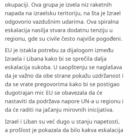
okupaciji. Ova grupa je izvela niz raketnih
napada na izraelsku teritoriju, na šta je Izrael
odgovorio vazdušnim udarima. Ova spiralna
eskalacija nasilja stvara dodatnu tenziju u
regionu, gde su civile često najviše pogođeni.
EU je istakla potrebu za dijalogom između
Izraela i Libana kako bi se sprečila dalja
eskalacija sukoba. U saopštenju se naglašava
da je važno da obe strane pokažu uzdržanost i
da se vrate pregovorima kako bi se postigao
dugotrajan mir. EU se obavezala da će
nastaviti da podržava napore UN-a u regionu i
da će raditi na jačanju mirovnih inicijativa.
Izrael i Liban su već dugo u stanju napetosti,
a prošlost je pokazala da bilo kakva eskalacija