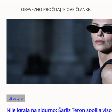
OBAVEZNO PROČITAJTE OVE ČLANKE:
Lifestyle
Nije igrala na sigurno: Šarliz Teron spojila v