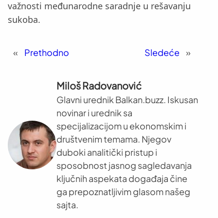
važnosti međunarodne saradnje u rešavanju
sukoba.
«
Prethodno
Sledeće
»
Miloš Radovanović
Glavni urednik Balkan.buzz. Iskusan
novinar i urednik sa
specijalizacijom u ekonomskim i
društvenim temama. Njegov
duboki analitički pristup i
sposobnost jasnog sagledavanja
ključnih aspekata događaja čine
ga prepoznatljivim glasom našeg
sajta.