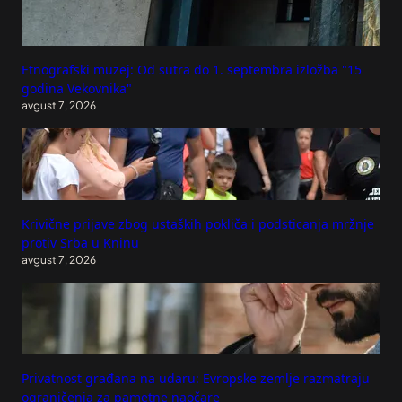
Etnografski muzej: Od sutra do 1. septembra izložba "15
godina Vekovnika"
avgust 7, 2026
Krivične prijave zbog ustaških pokliča i podsticanja mržnje
protiv Srba u Kninu
avgust 7, 2026
Privatnost građana na udaru: Evropske zemlje razmatraju
ograničenja za pametne naočare