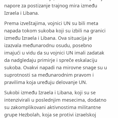
napore za postizanje trajnog mira između
Izraela i Libana.
Prema izveštajima, vojnici UN su bili meta
napada tokom sukoba koji su izbili na granici
između Izraela i Libana. Ova situacija je
izazvala međunarodnu osudu, posebno
imajući u vidu da su vojnici UN imali zadatak
da nadgledaju primirje i spreče eskalaciju
sukoba. Ovakvi napadi na mirovne snage su u
suprotnosti sa međunarodnim pravom i
pravilima koja uređuju delovanje UN.
Sukobi između Izraela i Libana, koji su se
intenzivirali u poslednjim mesecima, dodatno
su zakomplikovani aktivnostima militantne
grupe Hezbolah, koja se protivi izraelskoj