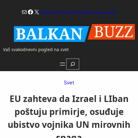
Skoči
Mail
Facebook
X
na
Naslovna
O nama
Pretplatite se na vesti
sadržaj
Vaš svakodnevni pogled na svet
Search
Svet
EU zahteva da Izrael i LIban
poštuju primirje, osuđuje
ubistvo vojnika UN mirovnih
snaga