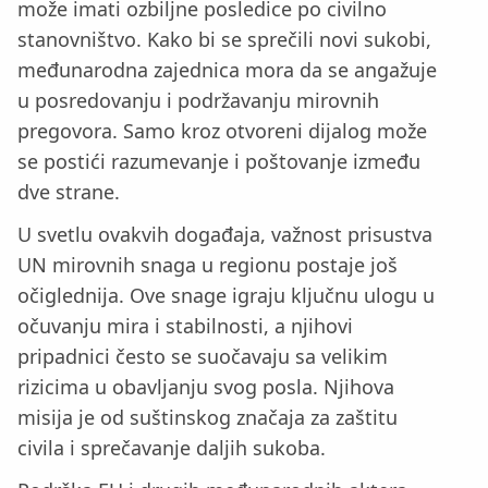
može imati ozbiljne posledice po civilno
stanovništvo. Kako bi se sprečili novi sukobi,
međunarodna zajednica mora da se angažuje
u posredovanju i podržavanju mirovnih
pregovora. Samo kroz otvoreni dijalog može
se postići razumevanje i poštovanje između
dve strane.
U svetlu ovakvih događaja, važnost prisustva
UN mirovnih snaga u regionu postaje još
očiglednija. Ove snage igraju ključnu ulogu u
očuvanju mira i stabilnosti, a njihovi
pripadnici često se suočavaju sa velikim
rizicima u obavljanju svog posla. Njihova
misija je od suštinskog značaja za zaštitu
civila i sprečavanje daljih sukoba.