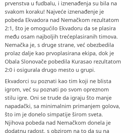
prvenstva u fudbalu, i iznenađenja su bila na
svakom koraku! Najveće iznenađenje je
pobeda Ekvadora nad Nemačkom rezultatom
2:1, što je omogućilo Ekvadoru da se plasira
među osam najboljih trećeplasiranih timova.
Nemačka je, s druge strane, već obezbedila
prolaz dalje kao prvoplasirana ekipa, dok je
Obala Slonovače pobedila Kurasao rezultatom
2:0 i osigurala drugo mesto u grupi.
Ekvadorci su poznati kao tim koji ne blista
igrom, već su poznati po svom opreznom
stilu igre. Oni se trude da igraju što manje
napadački, sa minimalnim primanjem golova,
što im je donelo simpatije širom sveta.
Njihova pobeda nad Nemačkom donela je
dodatnu radost, s obzirom na to da su na