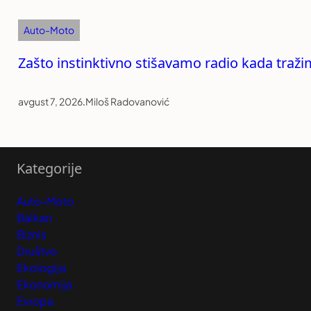
Auto-Moto
Zašto instinktivno stišavamo radio kada traži
avgust 7, 2026
.
Miloš Radovanović
Kategorije
Auto-Moto
Balkan
Biznis
Društvo
Ekologija
Ekonomija
Evropa