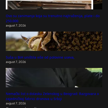
Ovo su zanimanja koja su trenutno najtraženija, plate i do
250.000
avgust 7, 2026
Suša u BiH uništila više od polovine useva,
avgust 7, 2026
Nemački list o dolasku Zelenskog u Beograd: Razgovara o
zajedničkoj fabrici dronova u Srbiji
avgust 7, 2026