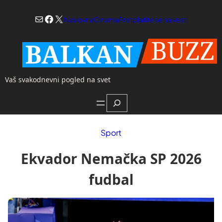
Skoči
Mail
Facebook
X
na
Naslovna
O nama
Pretplatite se na vesti
sadržaj
Vaš svakodnevni pogled na svet
Search
Sport
Ekvador Nemačka SP 2026
fudbal