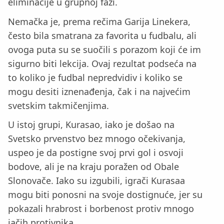
eliminacije u grupnoj fazi.
Nemačka je, prema rečima Garija Linekera,
često bila smatrana za favorita u fudbalu, ali
ovoga puta su se suočili s porazom koji će im
sigurno biti lekcija. Ovaj rezultat podseća na
to koliko je fudbal nepredvidiv i koliko se
mogu desiti iznenađenja, čak i na najvećim
svetskim takmičenjima.
U istoj grupi, Kurasao, iako je došao na
Svetsko prvenstvo bez mnogo očekivanja,
uspeo je da postigne svoj prvi gol i osvoji
bodove, ali je na kraju poražen od Obale
Slonovače. Iako su izgubili, igrači Kurasaa
mogu biti ponosni na svoje dostignuće, jer su
pokazali hrabrost i borbenost protiv mnogo
jačih protivnika.