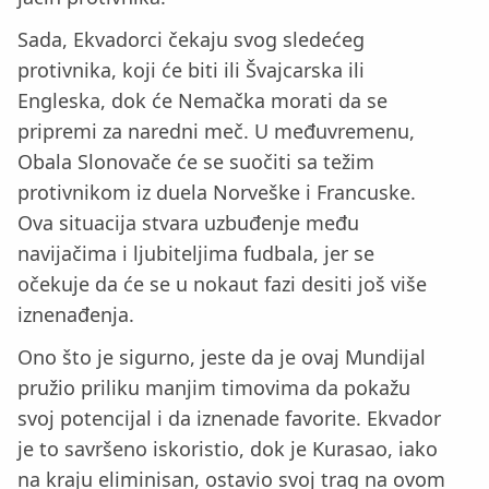
Sada, Ekvadorci čekaju svog sledećeg
protivnika, koji će biti ili Švajcarska ili
Engleska, dok će Nemačka morati da se
pripremi za naredni meč. U međuvremenu,
Obala Slonovače će se suočiti sa težim
protivnikom iz duela Norveške i Francuske.
Ova situacija stvara uzbuđenje među
navijačima i ljubiteljima fudbala, jer se
očekuje da će se u nokaut fazi desiti još više
iznenađenja.
Ono što je sigurno, jeste da je ovaj Mundijal
pružio priliku manjim timovima da pokažu
svoj potencijal i da iznenade favorite. Ekvador
je to savršeno iskoristio, dok je Kurasao, iako
na kraju eliminisan, ostavio svoj trag na ovom