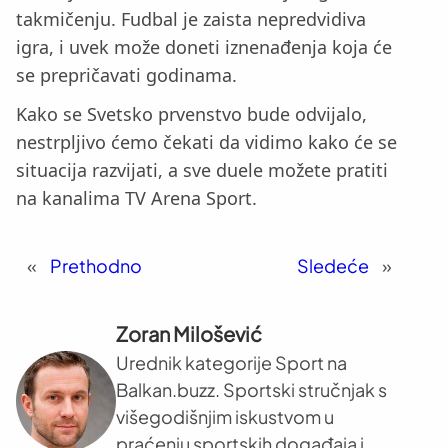
takmičenju. Fudbal je zaista nepredvidiva
igra, i uvek može doneti iznenađenja koja će
se prepričavati godinama.
Kako se Svetsko prvenstvo bude odvijalo,
nestrpljivo ćemo čekati da vidimo kako će se
situacija razvijati, a sve duele možete pratiti
na kanalima TV Arena Sport.
«
Prethodno
Sledeće
»
Zoran Milošević
Urednik kategorije Sport na
Balkan.buzz. Sportski stručnjak s
višegodišnjim iskustvom u
praćenju sportskih događaja i