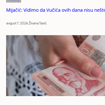
Mijačić: Vidimo da Vučića ovih dana nisu nešt
avgust 7, 2026
.
Živana Tasić