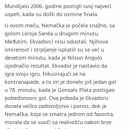
Mundijalu 2006. godine postigli svoj najveći
uspeh, kada su došli do osmine finala.
U ovom meču, Nemačka je počela snažno, sa
golom Leroja Sanéa u drugom minutu.
Međutim, Ekvadorci nisu odustali. Njihova
smirenost i strpljenje isplatili su se već u
devetom minutu, kada je Nilson Angulo
izjednačio rezultat. Ekvador je nastavio da
igra svoju igru, fokusirajući se na
kontranapade, a to im je donelo još jedan gol
u 78. minutu, kada je Gonsalo Plata postigao
pobedonosni gol. Ova pobeda je Ekvadoru
donela veliko zadovoljstvo i ponos, dok je
Nemačka, koja se smatra jednim od favorita,
morala da se suoči sa realnošću nakon brze