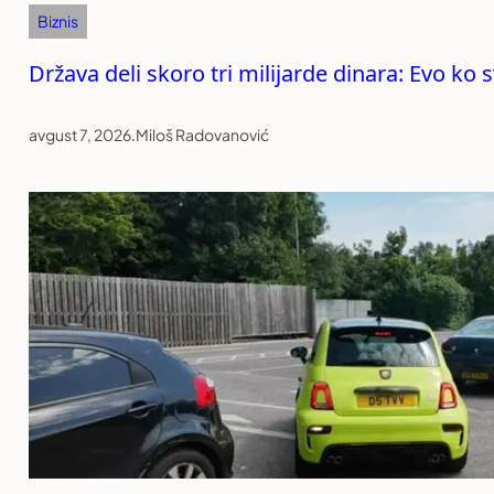
Biznis
Država deli skoro tri milijarde dinara: Evo k
avgust 7, 2026
.
Miloš Radovanović