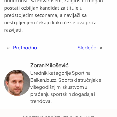
budućnost. Sa Edvardsem, Žalgiris bi mogao
postati ozbiljan kandidat za titule u
predstojećim sezonama, a navijači sa
nestrpljenjem čekaju kako će se ova priča
razvijati.
«
Prethodno
Sledeće
»
Zoran Milošević
Urednik kategorije Sport na
Balkan.buzz. Sportski stručnjak s
višegodišnjim iskustvom u
praćenju sportskih događaja i
trendova.