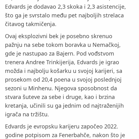
Edvards je dodavao 2,3 skoka i 2,3 asistencije,
što ga je svrstalo među pet najboljih strelaca
čitavog takmičenja.
Ovaj eksplozivni bek je posebno skrenuo
pažnju na sebe tokom boravka u Nemačkoj,
gde je nastupao za Bajern. Pod vođstvom
trenera Andree Trinkijerija, Edvards je igrao
možda i najbolju košarku u svojoj karijeri, sa
prosekom od 20,4 poena u svojoj poslednjoj
sezoni u Minhenu. Njegova sposobnost da
stvara šuteve za sebe i druge, kao i brzina
kretanja, učinili su ga jednim od najtraženijih
igrača na tržištu.
Edvards je evropsku karijeru započeo 2022.
godine potpisom za Fenerbahče, nakon što je