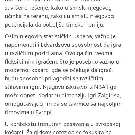
savršeno rešenje, kako u smislu njegovog
učinka na terenu, tako i u smislu njegovog
potencijala da poboljša timsku hemiju.
Osim njegovih statističkih uspeha, važno je
napomenuti i Edvardsovu sposobnost da igra
u različitim pozicijama. Ovo ga čini veoma
fleksibilnim igračem, što je posebno važno u
modernoj košarci gde se očekuje da igrači
budu sposobni prilagoditi se različitim
stilovima igre. Njegovo iskustvo iz NBA lige
može doneti dodatnu dimenziju igri Žalgirisa,
omogućavajući im da se takmiče sa najboljim
timovima u Evropi.
U kontekstu trenutnih dešavanja u evropskoj
košarci, Žalgirisov potez da se fokusira na