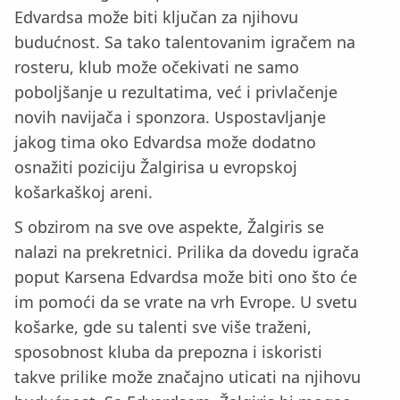
Edvardsa može biti ključan za njihovu
budućnost. Sa tako talentovanim igračem na
rosteru, klub može očekivati ne samo
poboljšanje u rezultatima, već i privlačenje
novih navijača i sponzora. Uspostavljanje
jakog tima oko Edvardsa može dodatno
osnažiti poziciju Žalgirisa u evropskoj
košarkaškoj areni.
S obzirom na sve ove aspekte, Žalgiris se
nalazi na prekretnici. Prilika da dovedu igrača
poput Karsena Edvardsa može biti ono što će
im pomoći da se vrate na vrh Evrope. U svetu
košarke, gde su talenti sve više traženi,
sposobnost kluba da prepozna i iskoristi
takve prilike može značajno uticati na njihovu