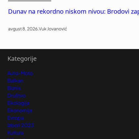
Dunav na rekordno niskom nivou: Brodovi zapel
avgust 8, 2026
.
Vuk Jovanović
Kategorije
Auto-Moto
Balkan
Biznis
Društvo
Ekologija
Ekonomija
Evropa
Izbori 2023
Kultura