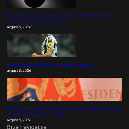
Špansko planinsko selo Somosijera očekuje veliki priliv
turista zbog pomračenja Sunca
avgust 8, 2026
Bruno Gimaraeš prešao iz Njukasla u Arsenal
avgust 8, 2026
Milatović pozvao da se pobede crnogorske vojske ne koriste
za političke obračune – Region
avgust 8, 2026
Brza navigacija