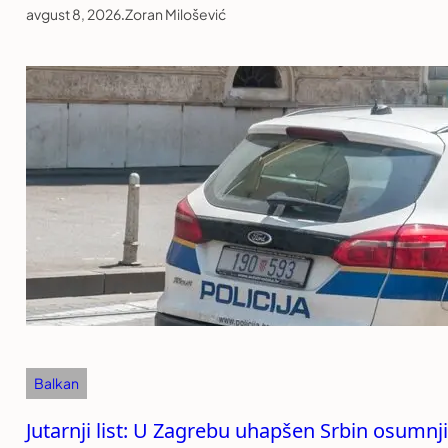
avgust 8, 2026
.
Zoran Milošević
Balkan
Jutarnji list: U Zagrebu uhapšen Srbin osumnji