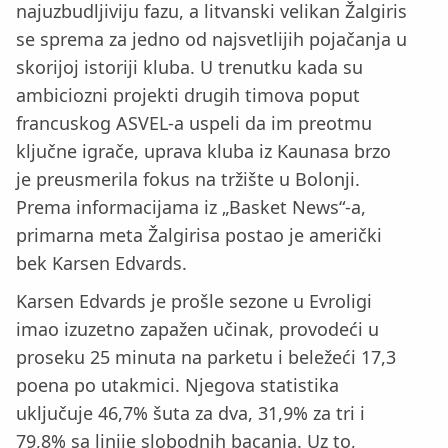
najuzbudljiviju fazu, a litvanski velikan Žalgiris
se sprema za jedno od najsvetlijih pojačanja u
skorijoj istoriji kluba. U trenutku kada su
ambiciozni projekti drugih timova poput
francuskog ASVEL-a uspeli da im preotmu
ključne igrače, uprava kluba iz Kaunasa brzo
je preusmerila fokus na tržište u Bolonji.
Prema informacijama iz „Basket News“-a,
primarna meta Žalgirisa postao je američki
bek Karsen Edvards.
Karsen Edvards je prošle sezone u Evroligi
imao izuzetno zapažen učinak, provodeći u
proseku 25 minuta na parketu i beležeći 17,3
poena po utakmici. Njegova statistika
uključuje 46,7% šuta za dva, 31,9% za tri i
79,8% sa linije slobodnih bacanja. Uz to,