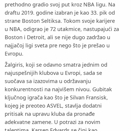
prethodno gradio svoj put kroz NBA ligu. Na
draftu 2019. godine izabran je kao 33. pik od
strane Boston Seltiksa. Tokom svoje karijere
u NBA, odigrao je 72 utakmice, nastupajući za
Boston i Detroit, ali se nije dugo zadržao u
najjačoj ligi sveta pre nego što je prešao u
Evropu.
Žalgiris, koji se odavno smatra jednim od
najuspešnijih klubova u Evropi, sada se
suočava sa izazovima u održavanju
konkurentnosti na najvišem nivou. Gubitak
ključnog igrača kao što je Silvan Fransisk,
kojeg je preoteo ASVEL, stavlja dodatni
pritisak na upravu kluba da pronađe
adekvatne zamene. U potrazi za novim
talentima, Karsen Edvards se čini kao