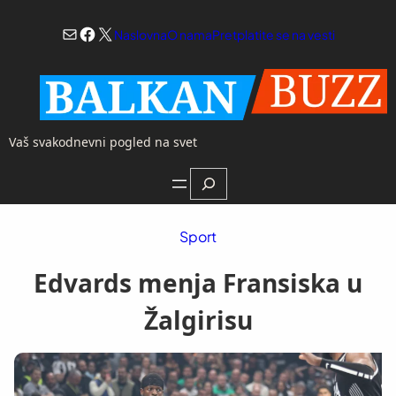
Skoči
Mail
Facebook
X
na
Naslovna
O nama
Pretplatite se na vesti
sadržaj
Vaš svakodnevni pogled na svet
Search
Sport
Edvards menja Fransiska u
Žalgirisu