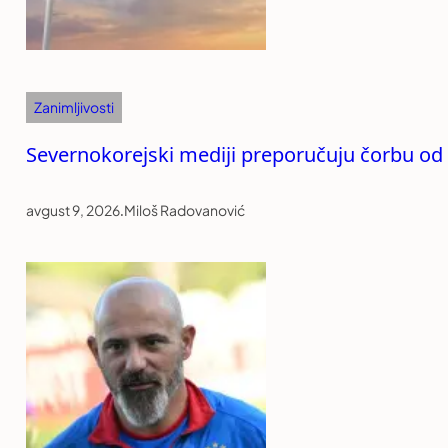
Zanimljivosti
Severnokorejski mediji preporučuju čorbu o
avgust 9, 2026
.
Miloš Radovanović