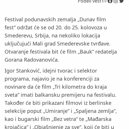
Link
Facebook
Instagram
Twitter
Podeli vest
Festival podunavskih zemalja „Dunav film
fest“ održat će se od 20. do 25. kolovoza u
Smederevu, Srbija, na nekoliko lokacija
uključujući Mali grad Smederevske tvrđave.
Otvaranje festivala bit će film „Bauk“ redatelja
Gorana Radovanovića.
Igor Stanković, idejni tvorac i selektor
programa, najavio je na konferenciji za
novinare da će film „Tri kilometra do kraja
sveta“ imati balkansku premijeru na festivalu.
Također će biti prikazani filmovi iz berlinske
selekcije poput „Umiranje“ i „Spaljena zemlja“,
kao i bugarski film „Bez vetra“ te „Mađarska
krojačica“ i „Objašnjenje za sve“, koji će biti u