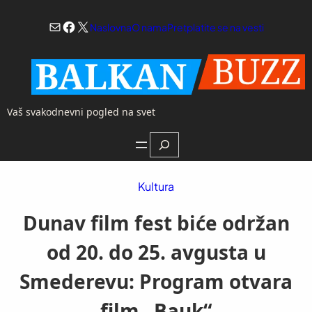
Skoči
Mail
Facebook
X
na
Naslovna
O nama
Pretplatite se na vesti
sadržaj
Vaš svakodnevni pogled na svet
Search
Kultura
Dunav film fest biće održan
od 20. do 25. avgusta u
Smederevu: Program otvara
film „Bauk“