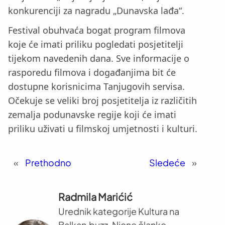
konkurenciji za nagradu „Dunavska lađa“.
Festival obuhvaća bogat program filmova
koje će imati priliku pogledati posjetitelji
tijekom navedenih dana. Sve informacije o
rasporedu filmova i događanjima bit će
dostupne korisnicima Tanjugovih servisa.
Očekuje se veliki broj posjetitelja iz različitih
zemalja podunavske regije koji će imati
priliku uživati u filmskoj umjetnosti i kulturi.
«
Prethodno
Sledeće
»
Radmila Marićić
Urednik kategorije Kultura na
Balkan.buzz. Njene članke