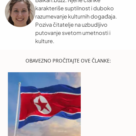
karakteriše suptilnost i duboko
razumevanje kulturnih događaja.
Poziva čitatelje na uzbudljivo
putovanje svetom umetnosti i
kulture.
OBAVEZNO PROČITAJTE OVE ČLANKE: