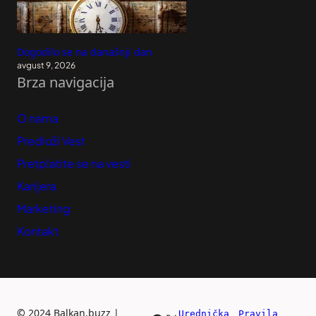
Dogodilo se na današnji dan
avgust 9, 2026
Brza navigacija
O nama
Predloži Vest
Pretplatite se na vesti
Karijera
Marketing
Kontakt
©
2024 Balkan.buzz |
Urednička 
Pravila 