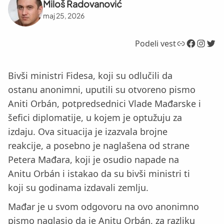
Miloš Radovanović
maj 25, 2026
Link
Facebook
Instagram
Twitter
Podeli vest
Bivši ministri Fidesa, koji su odlučili da
ostanu anonimni, uputili su otvoreno pismo
Aniti Orbán, potpredsednici Vlade Mađarske i
šefici diplomatije, u kojem je optužuju za
izdaju. Ova situacija je izazvala brojne
reakcije, a posebno je naglašena od strane
Petera Mađara, koji je osudio napade na
Anitu Orbán i istakao da su bivši ministri ti
koji su godinama izdavali zemlju.
Mađar je u svom odgovoru na ovo anonimno
pismo naglasio da je Anitu Orbán, za razliku