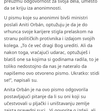
preuzmu odgovornost za svoja dela, umesto
da se kriju iza anonimnosti.
U pismu koje su anonimni bivši ministri
poslali Aniti Orbán, optužuju je da je do
vrhunca svoje karijere stigla prelaskom na
stranu političkih protivnika i izdajom svojih
kolega. „To će već dragi Bog urediti. Ali da
nakon toga, vraćajući udarac, optužuješ i
blatiš one sa kojima si godinama radila, to je
toliko nedostojno da nas je nateralo da
napišemo ovo otvoreno pismo. Ukratko: stidi
se!”, napisali su.
Anita Orbán je na ovo pismo odgovorila
postavljajući pitanje da li su oni koji su
učestvovali u pljački i uništavanju zemlje
zaista pravedni suci. „Vi govorite o izdaji, ali