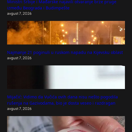
Ministri Srbije i Mađarske najavili otvaranje brze pruge
između Beograda i Budimpešte
avgust 7, 2026
Najmanje 21 poginuli u ruskom napadu na Kijevsku oblast
avgust 7, 2026
Mijačić: Vidimo da Vučića ovih dana nisu nešto pogodila
rušenja na Gazivodama, bio je dosta veseo i razdragan
avgust 7, 2026