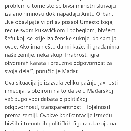
problem u tome što se bivši ministri skrivaju
iza anonimnosti dok napadaju Anitu Orbán.
„Ne obavljajte vi prljav posao! Umesto toga,
recite svom kukavičkom i pobeglom, bivšem
šefu koji se krije iza ženske suknje, da sam ja
ovde. Ako ima nešto da mi kaže, ili građanima
naše zemlje, neka skupi hrabrost, igra
otvorenih karata i preuzme odgovornost za
svoja dela!“, poručio je Mađar.
Ova situacija je izazvala veliku pažnju javnosti
i medija, s obzirom na to da se u Mađarskoj
već dugo vodi debata o političkoj
odgovornosti, transparentnosti i lojalnosti
prema zemlji. Ovakve konfrontacije između
bivših i trenutnih političkih figura ukazuju na