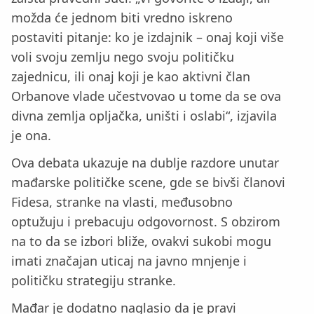
možda će jednom biti vredno iskreno
postaviti pitanje: ko je izdajnik – onaj koji više
voli svoju zemlju nego svoju političku
zajednicu, ili onaj koji je kao aktivni član
Orbanove vlade učestvovao u tome da se ova
divna zemlja opljačka, uništi i oslabi“, izjavila
je ona.
Ova debata ukazuje na dublje razdore unutar
mađarske političke scene, gde se bivši članovi
Fidesa, stranke na vlasti, međusobno
optužuju i prebacuju odgovornost. S obzirom
na to da se izbori bliže, ovakvi sukobi mogu
imati značajan uticaj na javno mnjenje i
političku strategiju stranke.
Mađar je dodatno naglasio da je pravi