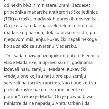
od nekih bivših ministara, brani „šezdeset
pripadnika mađarske antiterorističke jedinice
(TEK) o trošku mađarskih poreskih obveznika“.
On je istakao da ona uvek deluje u interesu
mađarskog naroda, dok su bivši ministri, po
njegovom mišljenju, kukavički napali nekoga
ko se zalaže za suverenu Mađarsku.
„Oni sada nazivaju izdajnikom potpredsednicu
vlade Mađarske, a upravo su oni godinama
izdavali našu zemlju i Mađare. Kukavički
vređaju one koji su našu prelepu zemlju
servirali na tacni strancima, kao i one koji su
pozivali ruske hakere i strane agente u
pomoć“, rekao je Mađar. On je pozvao bivše
ministre da ne napadaju Anitu Orbán i da