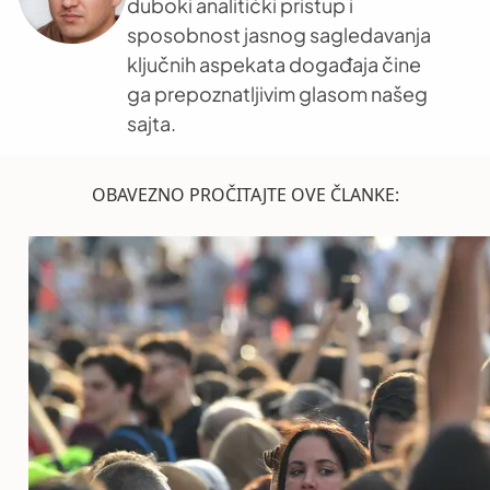
duboki analitički pristup i
sposobnost jasnog sagledavanja
ključnih aspekata događaja čine
ga prepoznatljivim glasom našeg
sajta.
OBAVEZNO PROČITAJTE OVE ČLANKE: