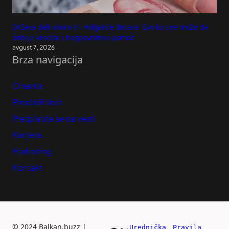
Država deli skoro tri milijarde dinara: Evo ko sve može da
dobije kredite i bespovratnu pomoć
avgust 7, 2026
Brza navigacija
O nama
Predloži Vest
Pretplatite se na vesti
Karijera
Marketing
Kontakt
©
2024 Balkan.buzz |
Urednička 
Pravila 