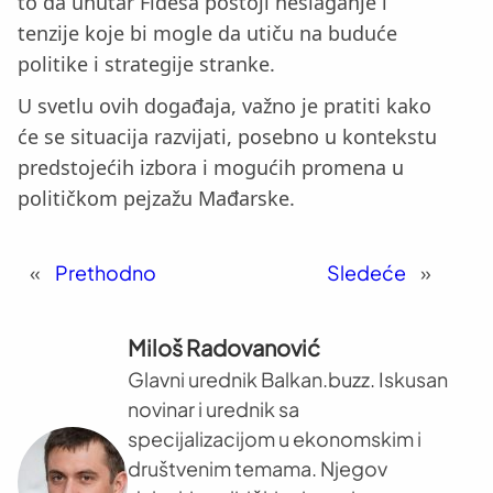
to da unutar Fidesa postoji neslaganje i
tenzije koje bi mogle da utiču na buduće
politike i strategije stranke.
U svetlu ovih događaja, važno je pratiti kako
će se situacija razvijati, posebno u kontekstu
predstojećih izbora i mogućih promena u
političkom pejzažu Mađarske.
«
Prethodno
Sledeće
»
Miloš Radovanović
Glavni urednik Balkan.buzz. Iskusan
novinar i urednik sa
specijalizacijom u ekonomskim i
društvenim temama. Njegov