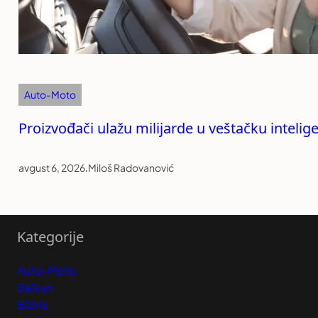
Auto-Moto
Proizvođači ulažu milijarde u veštačku intelige
avgust 6, 2026
.
Miloš Radovanović
Kategorije
Auto-Moto
Balkan
Biznis