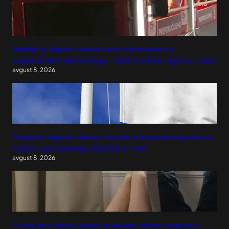
Nedeljnik: Najveći izdavači neće učestvovati na
ovogodišnjem Sajmu knjiga – Vesti iz Srbije, regiona i sveta
avgust 8, 2026
Postignut dogovor Libana i Izraela o mogućim trupama za
nadzor razoružavanja Hezbolaha – Svet
avgust 8, 2026
O ovoj temi mnogi parovi ne govore: Iskren razgovor o