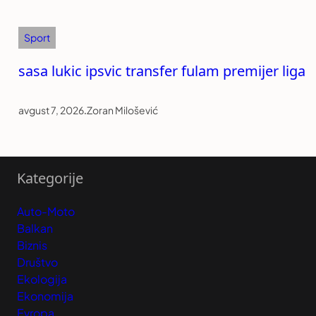
Sport
sasa lukic ipsvic transfer fulam premijer liga
avgust 7, 2026
.
Zoran Milošević
Kategorije
Auto-Moto
Balkan
Biznis
Društvo
Ekologija
Ekonomija
Evropa