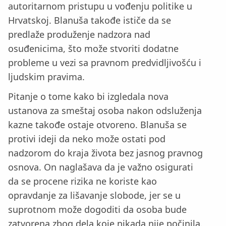
autoritarnom pristupu u vođenju politike u
Hrvatskoj. Blanuša takođe ističe da se
predlaže produženje nadzora nad
osuđenicima, što može stvoriti dodatne
probleme u vezi sa pravnom predvidljivošću i
ljudskim pravima.
Pitanje o tome kako bi izgledala nova
ustanova za smeštaj osoba nakon odsluženja
kazne takođe ostaje otvoreno. Blanuša se
protivi ideji da neko može ostati pod
nadzorom do kraja života bez jasnog pravnog
osnova. On naglašava da je važno osigurati
da se procene rizika ne koriste kao
opravdanje za lišavanje slobode, jer se u
suprotnom može dogoditi da osoba bude
zatvorena zbog dela koje nikada nije počinila.