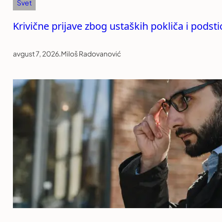
Svet
Krivične prijave zbog ustaških pokliča i podst
avgust 7, 2026
.
Miloš Radovanović