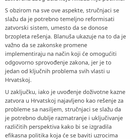
S obzirom na sve ove aspekte, stručnjaci se
slažu da je potrebno temeljno reformisati
zatvorski sistem, umesto da se donose
brzopleta rešenja. Blanuša ukazuje na to da je
važno da se zakonske promene
implementiraju na način koji će omogućiti
odgovorno sprovođenje zakona, jer je to
jedan od ključnih problema svih vlasti u
Hrvatskoj.
U zaključku, iako je uvođenje doživotne kazne
zatvora u Hrvatskoj najavljeno kao rešenje za
probleme sa nasiljem, stručnjaci se slažu da
je potrebno dublje razmatranje i uključivanje
različitih perspektiva kako bi se izgradila
efikasna politika koja će se baviti uzrocima