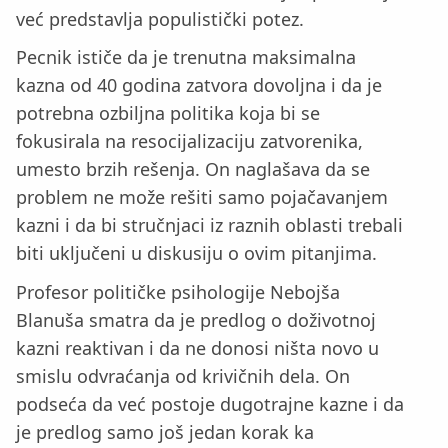
već predstavlja populistički potez.
Pecnik ističe da je trenutna maksimalna
kazna od 40 godina zatvora dovoljna i da je
potrebna ozbiljna politika koja bi se
fokusirala na resocijalizaciju zatvorenika,
umesto brzih rešenja. On naglašava da se
problem ne može rešiti samo pojačavanjem
kazni i da bi stručnjaci iz raznih oblasti trebali
biti uključeni u diskusiju o ovim pitanjima.
Profesor političke psihologije Nebojša
Blanuša smatra da je predlog o doživotnoj
kazni reaktivan i da ne donosi ništa novo u
smislu odvraćanja od krivičnih dela. On
podseća da već postoje dugotrajne kazne i da
je predlog samo još jedan korak ka