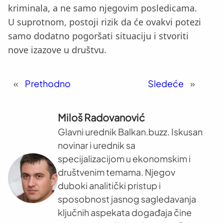
kriminala, a ne samo njegovim posledicama.
U suprotnom, postoji rizik da će ovakvi potezi
samo dodatno pogoršati situaciju i stvoriti
nove izazove u društvu.
«
Prethodno
Sledeće
»
Miloš Radovanović
Glavni urednik Balkan.buzz. Iskusan
novinar i urednik sa
specijalizacijom u ekonomskim i
društvenim temama. Njegov
duboki analitički pristup i
sposobnost jasnog sagledavanja
ključnih aspekata događaja čine