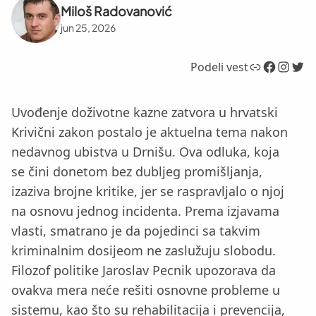
Miloš Radovanović
jun 25, 2026
Link
Facebook
Instagram
Twitter
Podeli vest
Uvođenje doživotne kazne zatvora u hrvatski
Krivični zakon postalo je aktuelna tema nakon
nedavnog ubistva u Drnišu. Ova odluka, koja
se čini donetom bez dubljeg promišljanja,
izaziva brojne kritike, jer se raspravljalo o njoj
na osnovu jednog incidenta. Prema izjavama
vlasti, smatrano je da pojedinci sa takvim
kriminalnim dosijeom ne zaslužuju slobodu.
Filozof politike Jaroslav Pecnik upozorava da
ovakva mera neće rešiti osnovne probleme u
sistemu, kao što su rehabilitacija i prevencija,