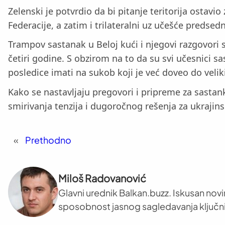
Zelenski je potvrdio da bi pitanje teritorija ostavi
Federacije, a zatim i trilateralni uz učešće predsed
Trampov sastanak u Beloj kući i njegovi razgovori 
četiri godine. S obzirom na to da su svi učesnici sas
posledice imati na sukob koji je već doveo do veli
Kako se nastavljaju pregovori i pripreme za sastank
smirivanja tenzija i dugoročnog rešenja za ukrajins
«
Prethodno
Miloš Radovanović
Glavni urednik Balkan.buzz. Iskusan novi
sposobnost jasnog sagledavanja ključni