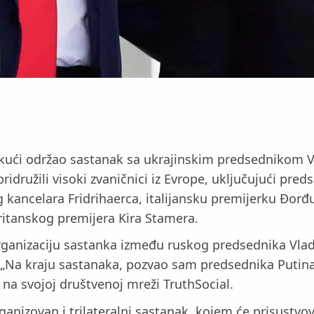
 kući održao sastanak sa ukrajinskim predsednikom V
ridružili visoki zvaničnici iz Evrope, uključujući pre
ancelara Fridrihaerca, italijansku premijerku Đor
ritanskog premijera Kira Stamera.
ganizaciju sastanka između ruskog predsednika Vladim
„Na kraju sastanaka, pozvao sam predsednika Putina 
na svojoj društvenoj mreži TruthSocial.
anizovan i trilateralni sastanak, kojem će prisustvova