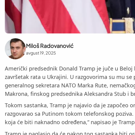
Miloš Radovanović
avgust 19, 2025
Američki predsednik Donald Tramp je juče u Beloj
završetak rata u Ukrajini. U razgovorima su mu se p
generalnog sekretara NATO Marka Rute, nemačkog k
Makrona, finskog predsednika Aleksandra Stub i b
Tokom sastanka, Tramp je najavio da je započeo or
razgovarao sa Putinom tokom telefonskog poziva. 
koja će biti naknadno određena,“ napisao je Tramp 
Tramp je naglasio da će nakon tog sastanka biti org