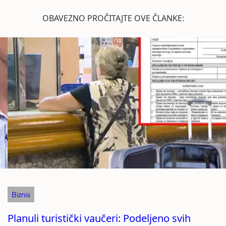
OBAVEZNO PROČITAJTE OVE ČLANKE:
Biznis
Planuli turistički vaučeri: Podeljeno svih