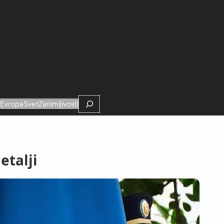
Search
e
Evropa
Svet
Zanimljivosti
etalji