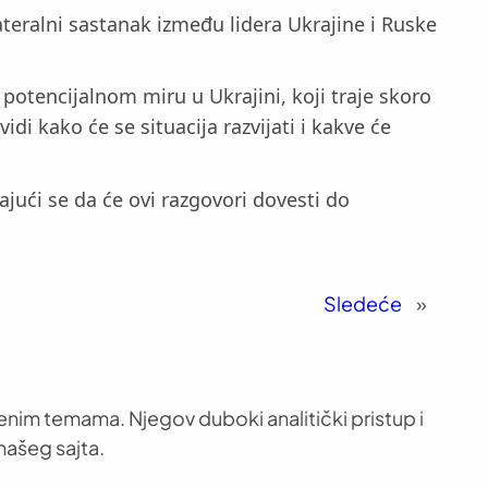
lateralni sastanak između lidera Ukrajine i Ruske
otencijalnom miru u Ukrajini, koji traje skoro
idi kako će se situacija razvijati i kakve će
jući se da će ovi razgovori dovesti do
Sledeće
»
venim temama. Njegov duboki analitički pristup i
našeg sajta.