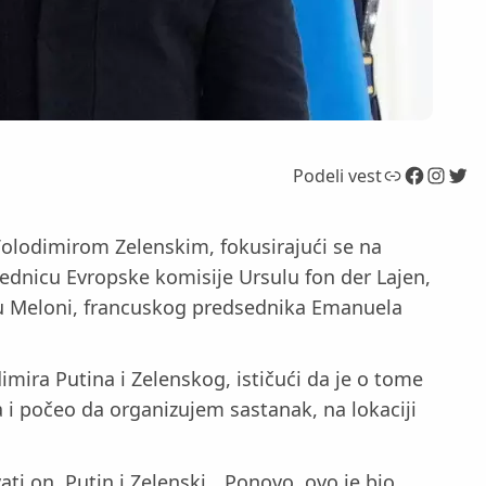
Link
Facebook
Instagram
Twitter
Podeli vest
olodimirom Zelenskim, fokusirajući se na
dsednicu Evropske komisije Ursulu fon der Lajen,
đu Meloni, francuskog predsednika Emanuela
ira Putina i Zelenskog, ističući da je o tome
i počeo da organizujem sastanak, na lokaciji
ti on, Putin i Zelenski. „Ponovo, ovo je bio