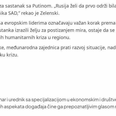
o za sastanak sa Putinom. „Rusija želi da prvo održi bi
nika SAD,“ rekao je Zelenski.
sa evropskim liderima označavaju važan korak prema p
tanka izrazili želju za postizanjem mira, ostaje da se v
kih humanitarnih kriza u regionu.
e, međunarodna zajednica prati razvoj situacije, nada
ku krizu.
nar i urednik sa specijalizacijom u ekonomskim i društ
h aspekata događaja čine ga prepoznatljivim glasom 