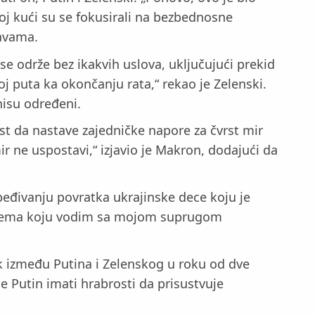
loj kući su se fokusirali na bezbednosne
žavama.
 se održe bez ikakvih uslova, uključujući prekid
j puta ka okončanju rata,“ rekao je Zelenski.
nisu određeni.
t da nastave zajedničke napore za čvrst mir
ir ne uspostavi,“ izjavio je Makron, dodajući da
eđivanju povratka ukrajinske dece koju je
a tema koju vodim sa mojom suprugom
ak između Putina i Zelenskog u roku od dve
 će Putin imati hrabrosti da prisustvuje