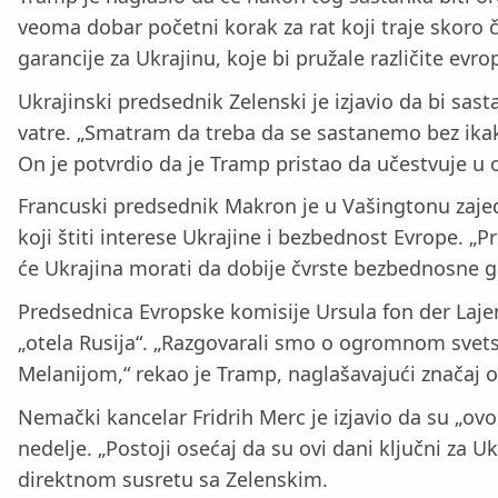
veoma dobar početni korak za rat koji traje skoro č
garancije za Ukrajinu, koje bi pružale različite e
Ukrajinski predsednik Zelenski je izjavio da bi sast
vatre. „Smatram da treba da se sastanemo bez ikakv
On je potvrdio da je Tramp pristao da učestvuje u o
Francuski predsednik Makron je u Vašingtonu zajed
koji štiti interese Ukrajine i bezbednost Evrope. „P
će Ukrajina morati da dobije čvrste bezbednosne g
Predsednica Evropske komisije Ursula fon der Laje
„otela Rusija“. „Razgovarali smo o ogromnom sve
Melanijom,“ rekao je Tramp, naglašavajući značaj o
Nemački kancelar Fridrih Merc je izjavio da su „ov
nedelje. „Postoji osećaj da su ovi dani ključni za Uk
direktnom susretu sa Zelenskim.