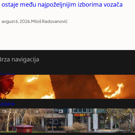
ostaje među najpoželjnijim izborima vozača
avgust 6, 2026
.
Miloš Radovanović
Brza navigacija
O nama
redloži Vest
retplatite se na vesti
arijera
Marketing
Kontakt