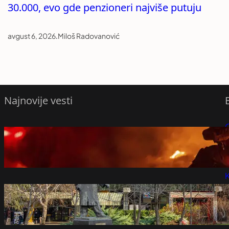
30.000, evo gde penzioneri najviše putuju
avgust 6, 2026
.
Miloš Radovanović
Najnovije vesti
Požar kod Trebinja preti bazi Hercegovina
P
puteva
avgust 6, 2026
P
K
Demontaža „Staklenca“ do kraja godine“:
Čučković kaže da su krtice za metro na
putu ka Srbiji
avgust 6, 2026