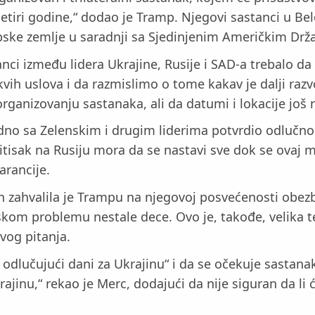
etiri godine,“ dodao je Tramp. Njegovi sastanci u Be
vropske zemlje u saradnji sa Sjedinjenim Američkim Dr
anci između lidera Ukrajine, Rusije i SAD-a trebalo da
ih uslova i da razmislimo o tome kakav je dalji razvo
rganizovanju sastanaka, ali da datumi i lokacije još 
no sa Zelenskim i drugim liderima potvrdio odlučnos
ritisak na Rusiju mora da se nastavi sve dok se ovaj m
arancije.
n zahvalila je Trampu na njegovoj posvećenosti obezb
tskom problemu nestale dece. Ovo je, takođe, velik
vog pitanja.
o odlučujući dani za Ukrajinu“ i da se očekuje sastan
rajinu,“ rekao je Merc, dodajući da nije siguran da li