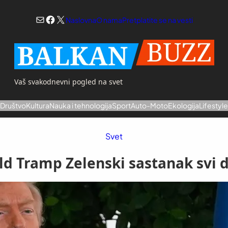
Mail
Facebook
X
Naslovna
O nama
Pretplatite se na vesti
Vaš svakodnevni pogled na svet
a
Društvo
Kultura
Nauka i tehnologija
Sport
Auto-Moto
Ekologija
Lifestyl
Svet
d Tramp Zelenski sastanak svi d