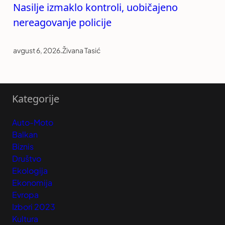
Nasilje izmaklo kontroli, uobičajeno
nereagovanje policije
avgust 6, 2026
.
Živana Tasić
Kategorije
Auto-Moto
Balkan
Biznis
Društvo
Ekologija
Ekonomija
Evropa
Izbori 2023
Kultura