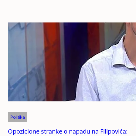
Politika
Opozicione stranke o napadu na Filipovića: