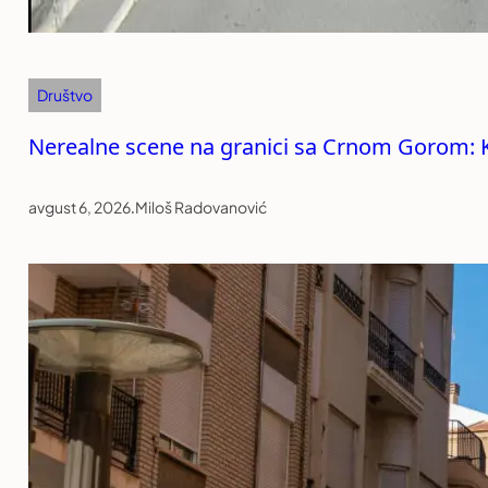
Društvo
Nerealne scene na granici sa Crnom Gorom: Ka
avgust 6, 2026
.
Miloš Radovanović