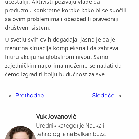
učestaliji. Aktivisti pozivaju vlade da
preduzmu konkretne korake kako bi se suočili
sa ovim problemima i obezbedili pravedniji
društveni sistem.
U svetlu svih ovih događaja, jasno je da je
trenutna situacija kompleksna i da zahteva
hitnu akciju na globalnom nivou. Samo
zajedničkim naporima možemo se nadati da
ćemo izgraditi bolju budućnost za sve.
«
Prethodno
Sledeće
»
Vuk Jovanović
Urednik kategorije Nauka i
tehnologija na Balkan.buzz.