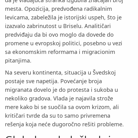
da je vladajuća stranka izgubila značajan broj
mesta. Opozicija, predvođena radikalnim
levicama, zabeležila je istorijski uspeh, što je
izazvalo zabrinutost u Briselu. Analitičari
predviđaju da bi ovo moglo da dovede do
promene u evropskoj politici, posebno u vezi
sa ekonomskim reformama i migracionim
pitanjima.
Na severu kontinenta, situacija u Švedskoj
postaje sve napetija. Povećanje broja
migranata dovelo je do protesta i sukoba u
nekoliko gradova. Vlada je najavila strože
mere kako bi se suočila sa ovom krizom, ali
kritičari tvrde da su to samo privremena
rešenja koja neće dugoročno rešiti probleme.