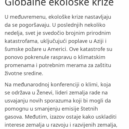
Globalne ekološke krize
U međuvremenu, ekološke krize nastavljaju
da se pogoršavaju. U poslednjih nekoliko
nedelja, svet je svedočio brojnim prirodnim
katastrofama, uključujući poplave u Aziji i
šumske požare u Americi. Ove katastrofe su
ponovo pokrenule raspravu o klimatskim
promenama i potrebnim merama za zaštitu
životne sredine.
Na međunarodnoj konferenciji o klimi, koja
se održava u Ženevi, lideri zemalja rade na
usvajanju novih sporazuma koji bi mogli da
pomognu u smanjenju emisije štetnih
gasova. Međutim, izazov ostaje kako uskladiti
interese zemalja u razvoju i razvijenih zemalja,