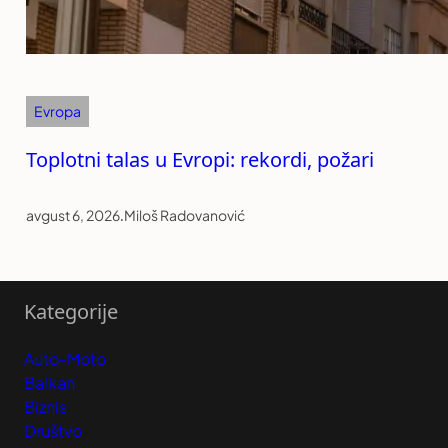
Evropa
Toplotni talas u Evropi: rekordi, požari
avgust 6, 2026
.
Miloš Radovanović
Kategorije
Auto-Moto
Balkan
Biznis
Društvo