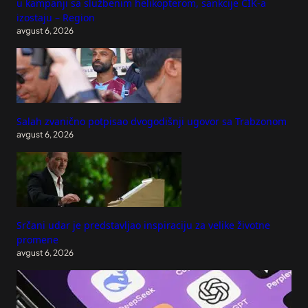
u kampanji sa službenim helikopterom, sankcije CIK-a
izostaju – Region
avgust 6, 2026
Salah zvanično potpisao dvogodišnji ugovor sa Trabzonom
avgust 6, 2026
Srčani udar je predstavljao inspiraciju za velike životne
promene
avgust 6, 2026