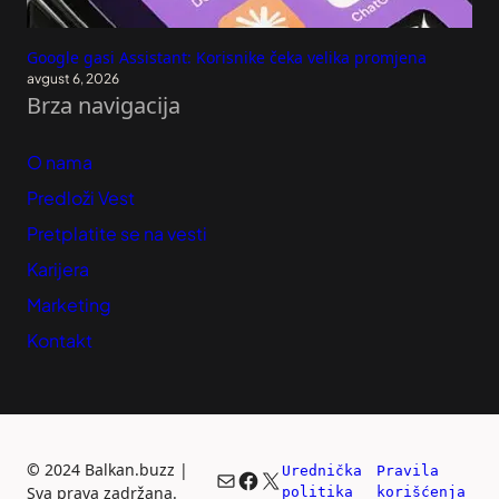
Google gasi Assistant: Korisnike čeka velika promjena
avgust 6, 2026
Brza navigacija
O nama
Predloži Vest
Pretplatite se na vesti
Karijera
Marketing
Kontakt
©
2024 Balkan.buzz |
Urednička 
Pravila 
Mail
Facebook
X
Sva prava zadržana.
politika
korišćenja