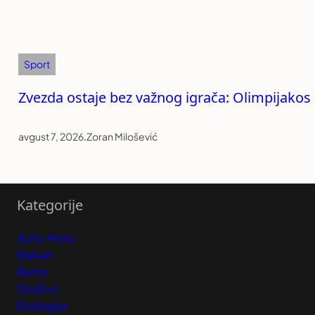
Sport
Zvezda ostaje bez važnog igrača: Olimpijako
avgust 7, 2026
.
Zoran Milošević
Kategorije
Auto-Moto
Balkan
Biznis
Društvo
Ekologija