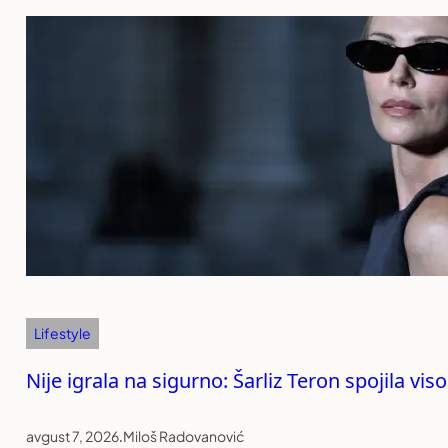
Lifestyle
Nije igrala na sigurno: Šarliz Teron spojila v
avgust 7, 2026
.
Miloš Radovanović