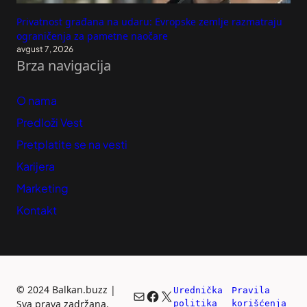
Privatnost građana na udaru: Evropske zemlje razmatraju
ograničenja za pametne naočare
avgust 7, 2026
Brza navigacija
O nama
Predloži Vest
Pretplatite se na vesti
Karijera
Marketing
Kontakt
©
2024 Balkan.buzz |
Urednička 
Pravila 
Mail
Facebook
X
Sva prava zadržana.
politika
korišćenja