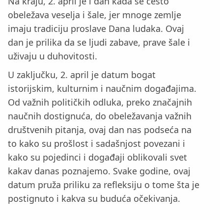
Na kraju, 2. april je i dan kada se često
obeležava veselja i šale, jer mnoge zemlje
imaju tradiciju proslave Dana ludaka. Ovaj
dan je prilika da se ljudi zabave, prave šale i
uživaju u duhovitosti.
U zaključku, 2. april je datum bogat
istorijskim, kulturnim i naučnim događajima.
Od važnih političkih odluka, preko značajnih
naučnih dostignuća, do obeležavanja važnih
društvenih pitanja, ovaj dan nas podseća na
to kako su prošlost i sadašnjost povezani i
kako su pojedinci i događaji oblikovali svet
kakav danas poznajemo. Svake godine, ovaj
datum pruža priliku za refleksiju o tome šta je
postignuto i kakva su buduća očekivanja.