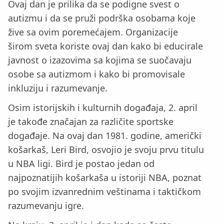
Ovaj dan je prilika da se podigne svest o
autizmu i da se pruži podrška osobama koje
žive sa ovim poremećajem. Organizacije
širom sveta koriste ovaj dan kako bi educirale
javnost o izazovima sa kojima se suočavaju
osobe sa autizmom i kako bi promovisale
inkluziju i razumevanje.
Osim istorijskih i kulturnih događaja, 2. april
je takođe značajan za različite sportske
događaje. Na ovaj dan 1981. godine, američki
košarkaš, Leri Bird, osvojio je svoju prvu titulu
u NBA ligi. Bird je postao jedan od
najpoznatijih košarkaša u istoriji NBA, poznat
po svojim izvanrednim veštinama i taktičkom
razumevanju igre.