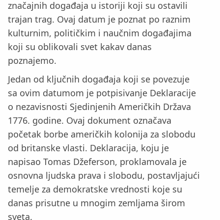
značajnih događaja u istoriji koji su ostavili
trajan trag. Ovaj datum je poznat po raznim
kulturnim, političkim i naučnim događajima
koji su oblikovali svet kakav danas
poznajemo.
Jedan od ključnih događaja koji se povezuje
sa ovim datumom je potpisivanje Deklaracije
o nezavisnosti Sjedinjenih Američkih Država
1776. godine. Ovaj dokument označava
početak borbe američkih kolonija za slobodu
od britanske vlasti. Deklaracija, koju je
napisao Tomas Džeferson, proklamovala je
osnovna ljudska prava i slobodu, postavljajući
temelje za demokratske vrednosti koje su
danas prisutne u mnogim zemljama širom
sveta.