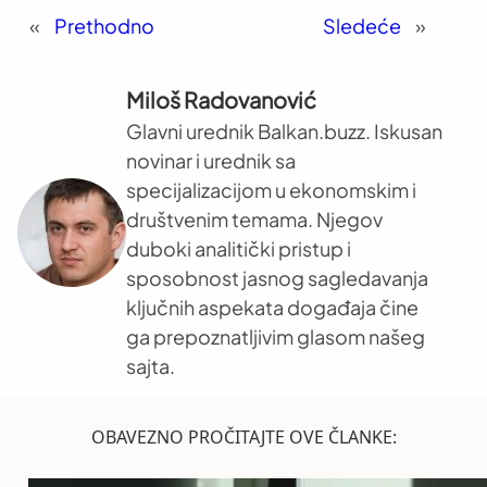
«
Prethodno
Sledeće
»
Miloš Radovanović
Glavni urednik Balkan.buzz. Iskusan
novinar i urednik sa
specijalizacijom u ekonomskim i
društvenim temama. Njegov
duboki analitički pristup i
sposobnost jasnog sagledavanja
ključnih aspekata događaja čine
ga prepoznatljivim glasom našeg
sajta.
OBAVEZNO PROČITAJTE OVE ČLANKE: