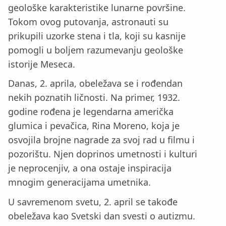
geološke karakteristike lunarne površine.
Tokom ovog putovanja, astronauti su
prikupili uzorke stena i tla, koji su kasnije
pomogli u boljem razumevanju geološke
istorije Meseca.
Danas, 2. aprila, obeležava se i rođendan
nekih poznatih ličnosti. Na primer, 1932.
godine rođena je legendarna američka
glumica i pevačica, Rina Moreno, koja je
osvojila brojne nagrade za svoj rad u filmu i
pozorištu. Njen doprinos umetnosti i kulturi
je neprocenjiv, a ona ostaje inspiracija
mnogim generacijama umetnika.
U savremenom svetu, 2. april se takođe
obeležava kao Svetski dan svesti o autizmu.