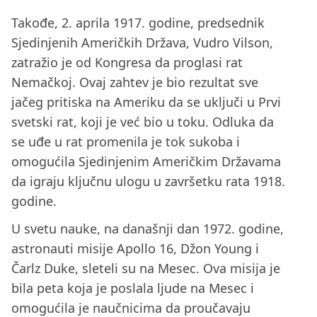
Takođe, 2. aprila 1917. godine, predsednik
Sjedinjenih Američkih Država, Vudro Vilson,
zatražio je od Kongresa da proglasi rat
Nemačkoj. Ovaj zahtev je bio rezultat sve
jačeg pritiska na Ameriku da se uključi u Prvi
svetski rat, koji je već bio u toku. Odluka da
se uđe u rat promenila je tok sukoba i
omogućila Sjedinjenim Američkim Državama
da igraju ključnu ulogu u završetku rata 1918.
godine.
U svetu nauke, na današnji dan 1972. godine,
astronauti misije Apollo 16, Džon Young i
Čarlz Duke, sleteli su na Mesec. Ova misija je
bila peta koja je poslala ljude na Mesec i
omogućila je naučnicima da proučavaju