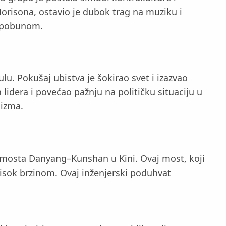
orisona, ostavio je dubok trag na muziku i
i pobunom.
lu. Pokušaj ubistva je šokirao svet i izazvao
lidera i povećao pažnju na političku situaciju u
mizma.
 mosta Danyang–Kunshan u Kini. Ovaj most, koji
visok brzinom. Ovaj inženjerski poduhvat