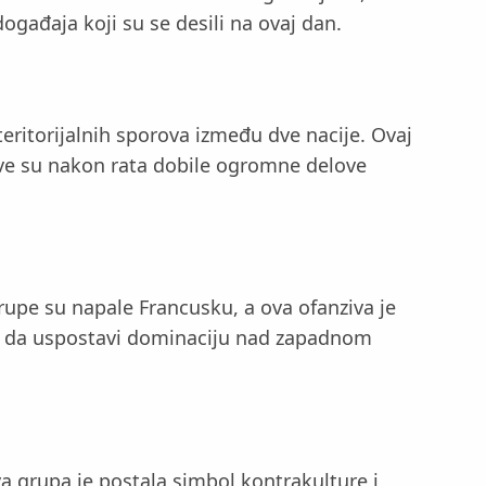
gađaja koji su se desili na ovaj dan.
eritorijalnih sporova između dve nacije. Ovaj
ave su nakon rata dobile ogromne delove
upe su napale Francusku, a ova ofanziva je
koj da uspostavi dominaciju nad zapadnom
a grupa je postala simbol kontrakulture i