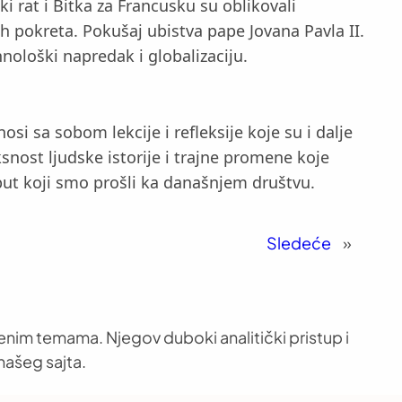
i rat i Bitka za Francusku su oblikovali
h pokreta. Pokušaj ubistva pape Jovana Pavla II.
nološki napredak i globalizaciju.
si sa sobom lekcije i refleksije koje su i dalje
ost ljudske istorije i trajne promene koje
 put koji smo prošli ka današnjem društvu.
Sledeće
»
venim temama. Njegov duboki analitički pristup i
našeg sajta.