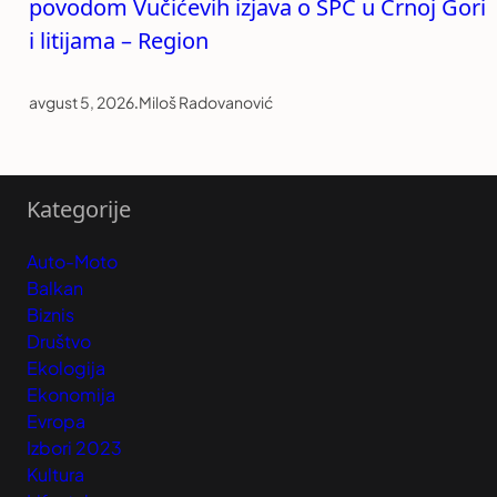
povodom Vučićevih izjava o SPC u Crnoj Gori
i litijama – Region
avgust 5, 2026
.
Miloš Radovanović
Kategorije
Auto-Moto
Balkan
Biznis
Društvo
Ekologija
Ekonomija
Evropa
Izbori 2023
Kultura