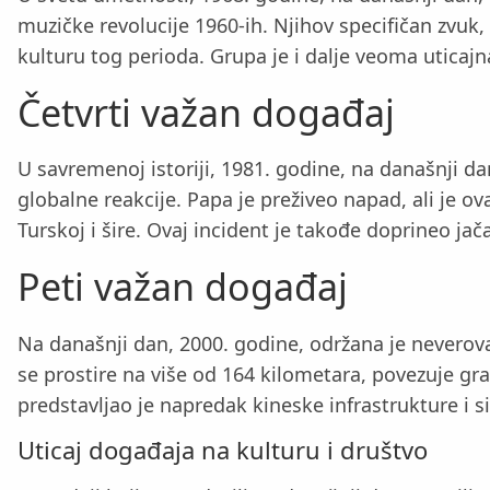
muzičke revolucije 1960-ih. Njihov specifičan zvu
kulturu tog perioda. Grupa je i dalje veoma utica
Četvrti važan događaj
U savremenoj istoriji, 1981. godine, na današnji da
globalne reakcije. Papa je preživeo napad, ali je 
Turskoj i šire. Ovaj incident je takođe doprineo ja
Peti važan događaj
Na današnji dan, 2000. godine, održana je nevero
se prostire na više od 164 kilometara, povezuje g
predstavljao je napredak kineske infrastrukture i s
Uticaj događaja na kulturu i društvo