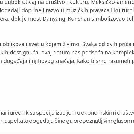
su dubok uticaj na društvo i kulturu. Meksičko-američk
ogađaji doprineli razvoju muzičkih pravaca i kulturni
lidera, dok je most Danyang–Kunshan simbolizovao teh
oblikovali svet u kojem živimo. Svaka od ovih priča no
kih dostignuća, ovaj datum nas podseća na kompleksn
vih događaja i njihovog značaja, kako bismo razumeli
nar i urednik sa specijalizacijom u ekonomskim i društ
h aspekata događaja čine ga prepoznatljivim glasom 