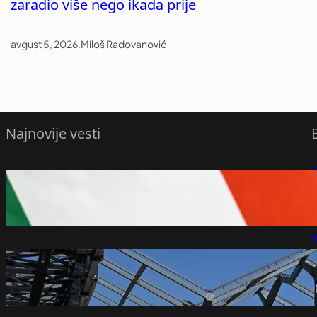
zaradio više nego ikada prije
avgust 5, 2026
.
Miloš Radovanović
Najnovije vesti
P
Dunav raste, izbegnuto gašenje Pakša
avgust 6, 2026
P
K
Firma koja upravlja hotelom Crown Plaza
dobila ugovor za EXPO selo
avgust 6, 2026