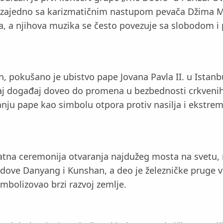
k, zajedno sa karizmatičnim nastupom pevača Džima M
jna, a njihova muzika se često povezuje sa slobodom 
n, pokušano je ubistvo pape Jovana Pavla II. u Istanbu
ovaj događaj doveo do promena u bezbednosti crkvenih 
čanju pape kao simbolu otpora protiv nasilja i ekstre
vatna ceremonija otvaranja najdužeg mosta na svetu,
radove Danyang i Kunshan, a deo je železničke pruge 
imbolizovao brzi razvoj zemlje.