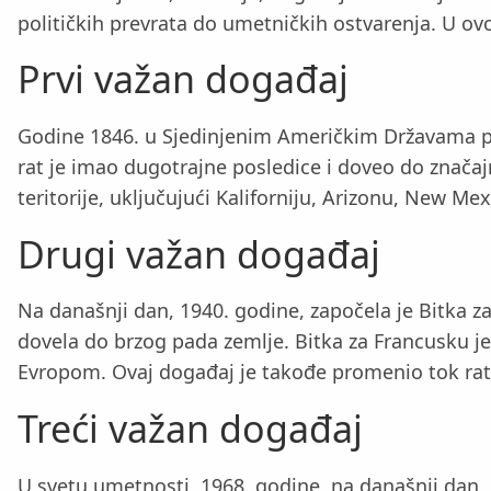
političkih prevrata do umetničkih ostvarenja. U ov
Prvi važan događaj
Godine 1846. u Sjedinjenim Američkim Državama poče
rat je imao dugotrajne posledice i doveo do znača
teritorije, uključujući Kaliforniju, Arizonu, New M
Drugi važan događaj
Na današnji dan, 1940. godine, započela je Bitka 
dovela do brzog pada zemlje. Bitka za Francusku j
Evropom. Ovaj događaj je takođe promenio tok rata
Treći važan događaj
U svetu umetnosti, 1968. godine, na današnji dan, 