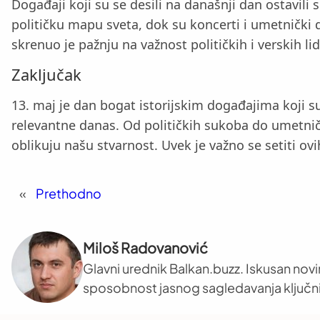
Događaji koji su se desili na današnji dan ostavili 
političku mapu sveta, dok su koncerti i umetnički d
skrenuo je pažnju na važnost političkih i verskih 
Zaključak
13. maj je dan bogat istorijskim događajima koji su 
relevantne danas. Od političkih sukoba do umetnič
oblikuju našu stvarnost. Uvek je važno se setiti o
«
Prethodno
Miloš Radovanović
Glavni urednik Balkan.buzz. Iskusan novi
sposobnost jasnog sagledavanja ključni