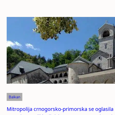
Balkan
Mitropolija crnogorsko-primorska se oglasila