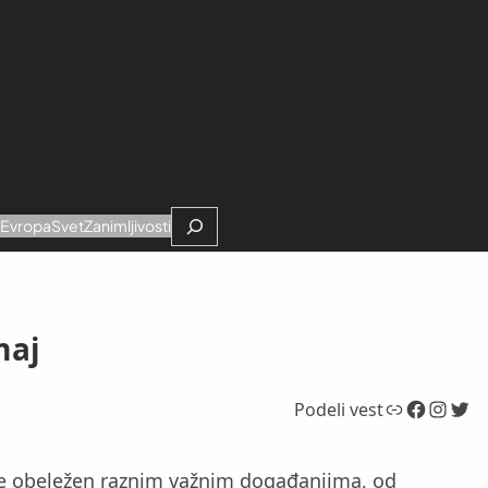
Search
e
Evropa
Svet
Zanimljivosti
maj
Link
Facebook
Instagram
Twitter
Podeli vest
m je obeležen raznim važnim događanjima, od