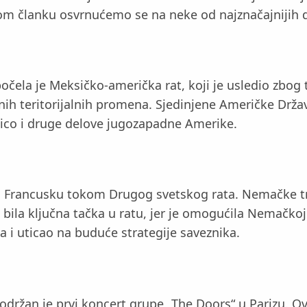
om članku osvrnućemo se na neke od najznačajnijih do
la je Meksičko-američka rat, koji je usledio zbog t
jnih teritorijalnih promena. Sjedinjene Američke Drž
exico i druge delove jugozapadne Amerike.
za Francusku tokom Drugog svetskog rata. Nemačke tr
e bila ključna tačka u ratu, jer je omogućila Nemač
 i uticao na buduće strategije saveznika.
održan je prvi koncert grupe „The Doors“ u Parizu. Ov