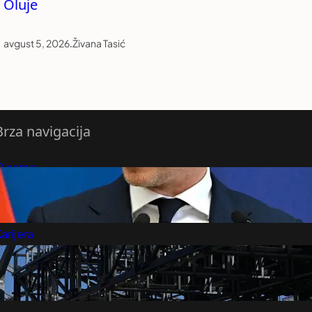
Oluje
avgust 5, 2026
.
Živana Tasić
Brza navigacija
O nama
redloži Vest
retplatite se na vesti
arijera
Marketing
Kontakt