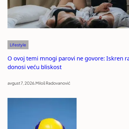
Lifestyle
O ovoj temi mnogi parovi ne govore: Iskren r
donosi veću bliskost
avgust 7, 2026
.
Miloš Radovanović