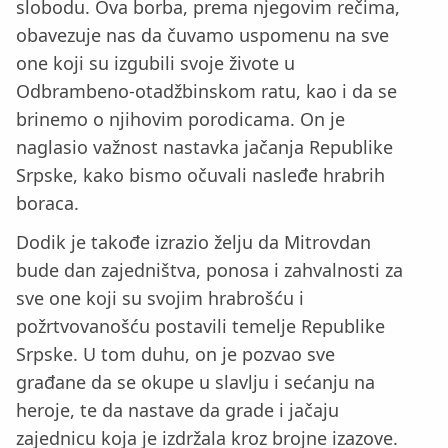
slobodu. Ova borba, prema njegovim rečima,
obavezuje nas da čuvamo uspomenu na sve
one koji su izgubili svoje živote u
Odbrambeno-otadžbinskom ratu, kao i da se
brinemo o njihovim porodicama. On je
naglasio važnost nastavka jačanja Republike
Srpske, kako bismo očuvali nasleđe hrabrih
boraca.
Dodik je takođe izrazio želju da Mitrovdan
bude dan zajedništva, ponosa i zahvalnosti za
sve one koji su svojim hrabrošću i
požrtvovanošću postavili temelje Republike
Srpske. U tom duhu, on je pozvao sve
građane da se okupe u slavlju i sećanju na
heroje, te da nastave da grade i jačaju
zajednicu koja je izdržala kroz brojne izazove.