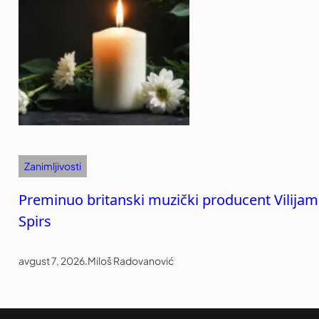
Zanimljivosti
Preminuo britanski muzički producent Vilijam
Spirs
avgust 7, 2026
.
Miloš Radovanović