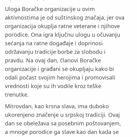
Uloga Boračke organizacije u ovim
aktivnostima je od suštinskog značaja, jer ova
organizacija okuplja ratne veterane i njihove
porodice. Ona igra ključnu ulogu u očuvanju
sećanja na ratne događaje i doprinosi
održavanju tradicije borbe za slobodu i
pravdu. Na ovaj dan, članovi Boračke
organizacije i građani se okupljaju kako bi
odali počast svojim herojima i promovisali
vrednosti koje su ih vodile kroz teške
trenutke.
Mitrovdan, kao krsna slava, ima duboko
ukorenjeno značenje u srpskoj tradiciji. Ovaj
dan se obeležava sa posebnim poštovanjem,
a mnoge porodice ga slave kao dan kada se