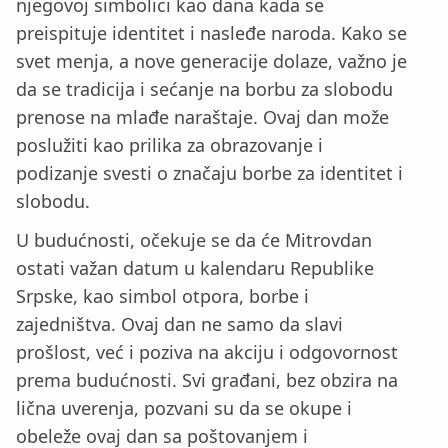
njegovoj simbolici kao dana kada se
preispituje identitet i nasleđe naroda. Kako se
svet menja, a nove generacije dolaze, važno je
da se tradicija i sećanje na borbu za slobodu
prenose na mlađe naraštaje. Ovaj dan može
poslužiti kao prilika za obrazovanje i
podizanje svesti o značaju borbe za identitet i
slobodu.
U budućnosti, očekuje se da će Mitrovdan
ostati važan datum u kalendaru Republike
Srpske, kao simbol otpora, borbe i
zajedništva. Ovaj dan ne samo da slavi
prošlost, već i poziva na akciju i odgovornost
prema budućnosti. Svi građani, bez obzira na
lična uverenja, pozvani su da se okupe i
obeleže ovaj dan sa poštovanjem i