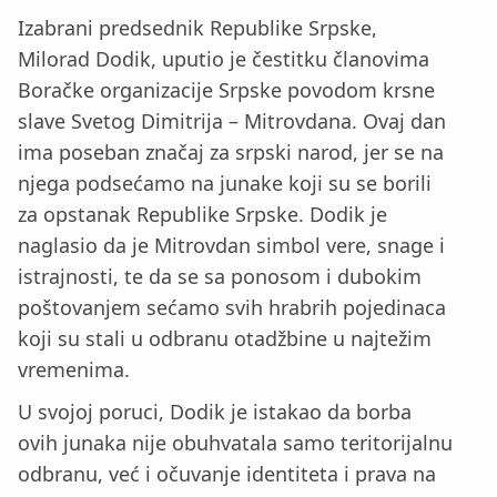
Izabrani predsednik Republike Srpske,
Milorad Dodik, uputio je čestitku članovima
Boračke organizacije Srpske povodom krsne
slave Svetog Dimitrija – Mitrovdana. Ovaj dan
ima poseban značaj za srpski narod, jer se na
njega podsećamo na junake koji su se borili
za opstanak Republike Srpske. Dodik je
naglasio da je Mitrovdan simbol vere, snage i
istrajnosti, te da se sa ponosom i dubokim
poštovanjem sećamo svih hrabrih pojedinaca
koji su stali u odbranu otadžbine u najtežim
vremenima.
U svojoj poruci, Dodik je istakao da borba
ovih junaka nije obuhvatala samo teritorijalnu
odbranu, već i očuvanje identiteta i prava na