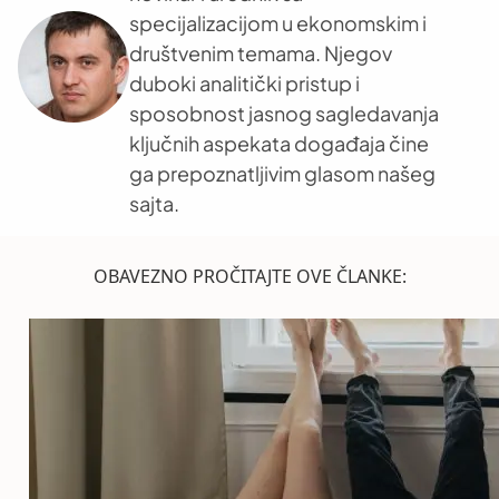
specijalizacijom u ekonomskim i
društvenim temama. Njegov
duboki analitički pristup i
sposobnost jasnog sagledavanja
ključnih aspekata događaja čine
ga prepoznatljivim glasom našeg
sajta.
OBAVEZNO PROČITAJTE OVE ČLANKE: