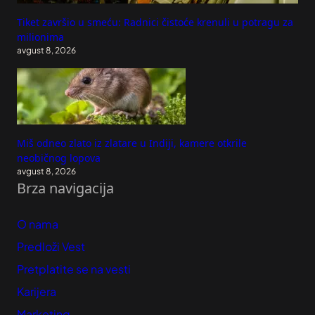
Tiket završio u smeću: Radnici čistoće krenuli u potragu za
milionima
avgust 8, 2026
Miš odneo zlato iz zlatare u Indiji, kamere otkrile
neobičnog lopova
avgust 8, 2026
Brza navigacija
O nama
Predloži Vest
Pretplatite se na vesti
Karijera
Marketing