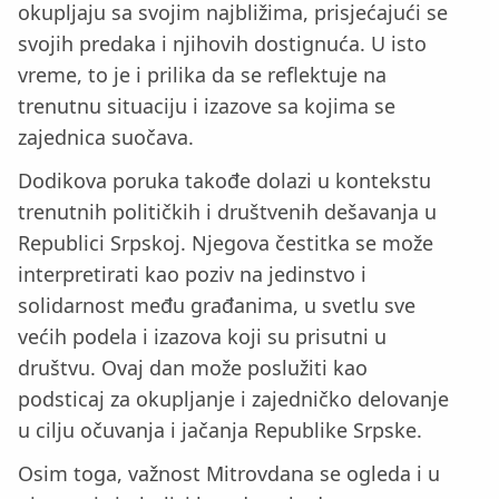
okupljaju sa svojim najbližima, prisjećajući se
svojih predaka i njihovih dostignuća. U isto
vreme, to je i prilika da se reflektuje na
trenutnu situaciju i izazove sa kojima se
zajednica suočava.
Dodikova poruka takođe dolazi u kontekstu
trenutnih političkih i društvenih dešavanja u
Republici Srpskoj. Njegova čestitka se može
interpretirati kao poziv na jedinstvo i
solidarnost među građanima, u svetlu sve
većih podela i izazova koji su prisutni u
društvu. Ovaj dan može poslužiti kao
podsticaj za okupljanje i zajedničko delovanje
u cilju očuvanja i jačanja Republike Srpske.
Osim toga, važnost Mitrovdana se ogleda i u