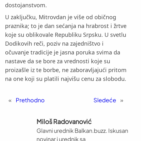
dostojanstvom.
U zaključku, Mitrovdan je više od običnog
praznika; to je dan sećanja na hrabrost i žrtve
koje su oblikovale Republiku Srpsku. U svetlu
Dodikovih reči, poziv na zajedništvo i
očuvanje tradicije je jasna poruka svima da
nastave da se bore za vrednosti koje su
proizašle iz te borbe, ne zaboravljajući pritom
na one koji su platili najvišu cenu za slobodu.
«
Prethodno
Sledeće
»
Miloš Radovanović
Glavni urednik Balkan.buzz. Iskusan
novinar i urednik sa