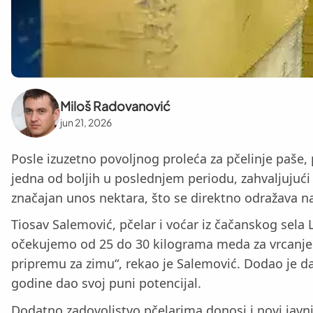
Miloš Radovanović
jun 21, 2026
Posle izuzetno povoljnog proleća za pčelinje paše
jedna od boljih u poslednjem periodu, zahvaljujuć
značajan unos nektara, što se direktno odražava na 
Tiosav Salemović, pčelar i voćar iz čačanskog sela L
očekujemo od 25 do 30 kilograma meda za vrcanje p
pripremu za zimu“, rekao je Salemović. Dodao je da
godine dao svoj puni potencijal.
Dodatno zadovoljstvo pčelarima donosi i novi javni