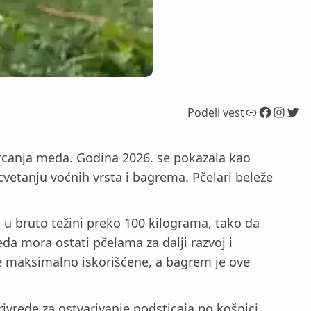
Link
Facebook
Instagram
Twitter
Podeli vest
vrcanja meda. Godina 2026. se pokazala kao
vetanju voćnih vrsta i bagrema. Pčelari beleže
su u bruto težini preko 100 kilograma, tako da
a mora ostati pčelama za dalji razvoj i
uke maksimalno iskorišćene, a bagrem je ove
ivrede za ostvarivanje podsticaja po košnici