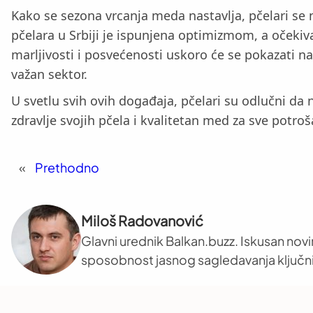
Kako se sezona vrcanja meda nastavlja, pčelari se n
pčelara u Srbiji je ispunjena optimizmom, a očekiv
marljivosti i posvećenosti uskoro će se pokazati 
važan sektor.
U svetlu svih ovih događaja, pčelari su odlučni da 
zdravlje svojih pčela i kvalitetan med za sve potroš
«
Prethodno
Miloš Radovanović
Glavni urednik Balkan.buzz. Iskusan novi
sposobnost jasnog sagledavanja ključni