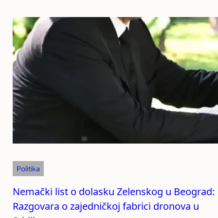
Politika
Nemački list o dolasku Zelenskog u Beograd:
Razgovara o zajedničkoj fabrici dronova u