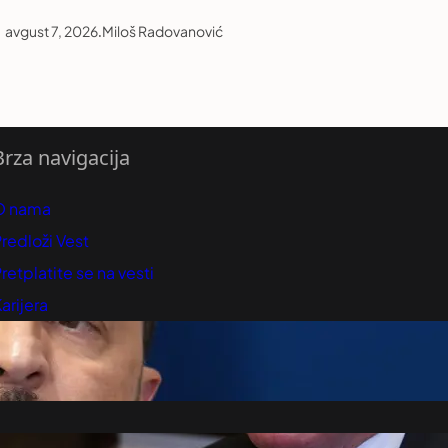
avgust 7, 2026
.
Miloš Radovanović
Brza navigacija
O nama
redloži Vest
retplatite se na vesti
arijera
Marketing
Kontakt