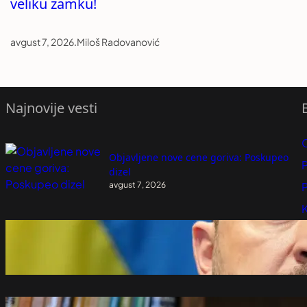
veliku zamku!
avgust 7, 2026
.
Miloš Radovanović
Najnovije vesti
Objavljene nove cene goriva: Poskupeo
P
dizel
avgust 7, 2026
P
K
Poseta Zelenskog Beogradu važna za
Kijev
avgust 7, 2026
Kristofer Hil za nemački FAZ o isporuci