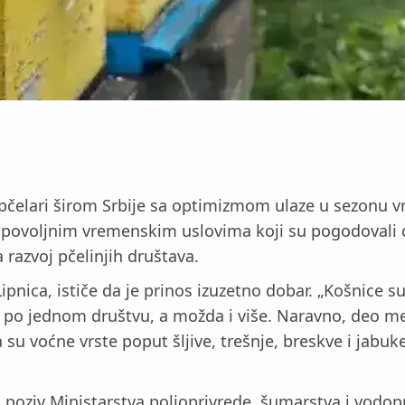
, pčelari širom Srbije sa optimizmom ulaze u sezonu 
i povoljnim vremenskim uslovima koji su pogodovali c
razvoj pčelinjih društava.
ipnica, ističe da je prinos izuzetno dobar. „Košnice 
o jednom društvu, a možda i više. Naravno, deo med
 su voćne vrste poput šljive, trešnje, breskve i jab
 poziv Ministarstva poljoprivrede, šumarstva i vodopr