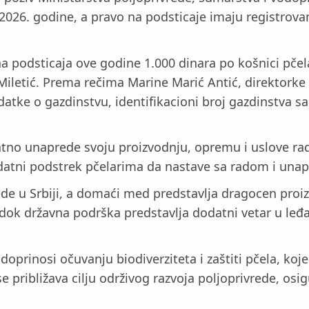
la 2026. godine, a pravo na podsticaje imaju registro
na podsticaja ove godine 1.000 dinara po košnici pčel
je Miletić. Prema rečima Marine Marić Antić, direktor
atke o gazdinstvu, identifikacioni broj gazdinstva sa 
no unaprede svoju proizvodnju, opremu i uslove rada“,
datni podstrek pčelarima da nastave sa radom i unap
rede u Srbiji, a domaći med predstavlja dragocen proi
ok državna podrška predstavlja dodatni vetar u leđa
oprinosi očuvanju biodiverziteta i zaštiti pčela, koj
 približava cilju održivog razvoja poljoprivrede, osi