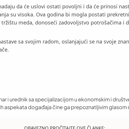
adaju da će uslovi ostati povoljni i da će prinosi nas
anja su visoka. Ova godina bi mogla postati prekretni
na tržištu meda, donoseći zadovoljstvo potrošačima i
nastave sa svojim radom, oslanjajući se na svoje znan
ače.
nar i urednik sa specijalizacijom u ekonomskim i društ
h aspekata događaja čine ga prepoznatljivim glasom 
OBAVEZNO PROČITAJTE OVE ČLANKE: