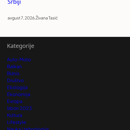
Srbiji
avgust 7, 2026
.
Živana Tasić
Kategorije
Auto-Moto
Balkan
Biznis
Društvo
Ekologija
Ekonomija
Evropa
Izbori 2023
Kultura
Lifestyle
Nauka i tehnologija