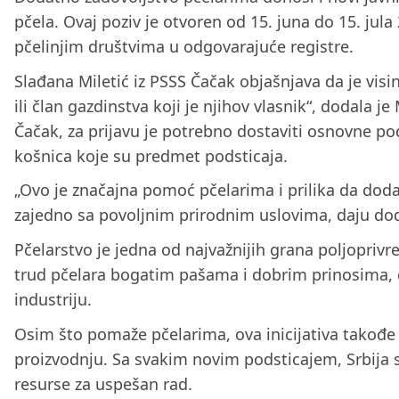
pčela. Ovaj poziv je otvoren od 15. juna do 15. ju
pčelinjim društvima u odgovarajuće registre.
Slađana Miletić iz PSSS Čačak objašnjava da je visi
ili član gazdinstva koji je njihov vlasnik“, dodala 
Čačak, za prijavu je potrebno dostaviti osnovne pod
košnica koje su predmet podsticaja.
„Ovo je značajna pomoć pčelarima i prilika da dodat
zajedno sa povoljnim prirodnim uslovima, daju do
Pčelarstvo je jedna od najvažnijih grana poljopriv
trud pčelara bogatim pašama i dobrim prinosima, d
industriju.
Osim što pomaže pčelarima, ova inicijativa takođe d
proizvodnju. Sa svakim novim podsticajem, Srbija se
resurse za uspešan rad.