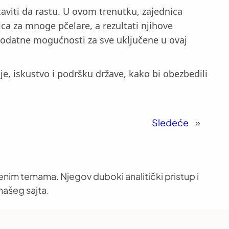
taviti da rastu. U ovom trenutku, zajednica
ca za mnoge pčelare, a rezultati njihove
 dodatne mogućnosti za sve uključene u ovaj
je, iskustvo i podršku države, kako bi obezbedili
Sledeće
»
venim temama. Njegov duboki analitički pristup i
našeg sajta.