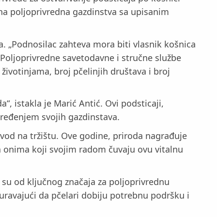
vana poljoprivredna gazdinstva sa upisanim
a. „Podnosilac zahteva mora biti vlasnik košnica
ke Poljoprivredne savetodavne i stručne službe
životinjama, broj pčelinjih društava i broj
 istakla je Marić Antić. Ovi podsticaji,
ređenjem svojih gazdinstava.
zvod na tržištu. Ove godine, priroda nagrađuje
 onima koji svojim radom čuvaju ovu vitalnu
e su od ključnog značaja za poljoprivrednu
guravajući da pčelari dobiju potrebnu podršku i