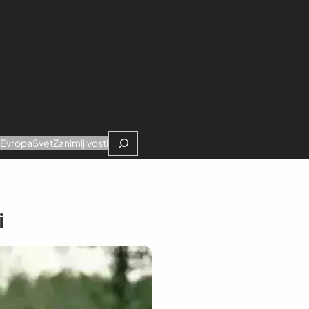
Search
e
Evropa
Svet
Zanimljivosti
i