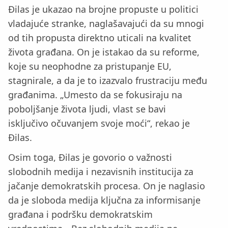
Đilas je ukazao na brojne propuste u politici
vladajuće stranke, naglašavajući da su mnogi
od tih propusta direktno uticali na kvalitet
života građana. On je istakao da su reforme,
koje su neophodne za pristupanje EU,
stagnirale, a da je to izazvalo frustraciju među
građanima. „Umesto da se fokusiraju na
poboljšanje života ljudi, vlast se bavi
isključivo očuvanjem svoje moći“, rekao je
Đilas.
Osim toga, Đilas je govorio o važnosti
slobodnih medija i nezavisnih institucija za
jačanje demokratskih procesa. On je naglasio
da je sloboda medija ključna za informisanje
građana i podršku demokratskim