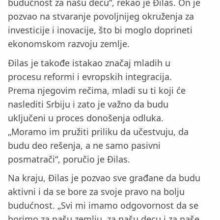
budućnost za našu decu“, rekao je Đilas. On je
pozvao na stvaranje povoljnijeg okruženja za
investicije i inovacije, što bi moglo doprineti
ekonomskom razvoju zemlje.
Đilas je takođe istakao značaj mladih u
procesu reformi i evropskih integracija.
Prema njegovim rečima, mladi su ti koji će
naslediti Srbiju i zato je važno da budu
uključeni u proces donošenja odluka.
„Moramo im pružiti priliku da učestvuju, da
budu deo rešenja, a ne samo pasivni
posmatrači“, poručio je Đilas.
Na kraju, Đilas je pozvao sve građane da budu
aktivni i da se bore za svoje pravo na bolju
budućnost. „Svi mi imamo odgovornost da se
borimo za našu zemlju, za našu decu i za naše