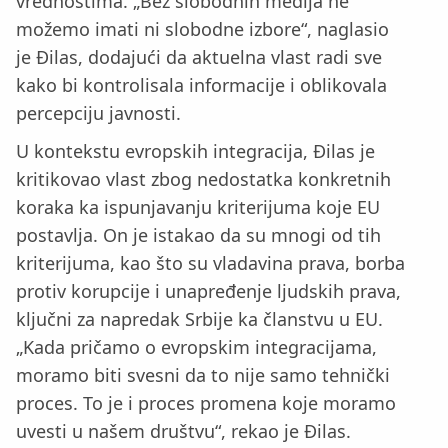
vrednostima. „Bez slobodnih medija ne
možemo imati ni slobodne izbore“, naglasio
je Đilas, dodajući da aktuelna vlast radi sve
kako bi kontrolisala informacije i oblikovala
percepciju javnosti.
U kontekstu evropskih integracija, Đilas je
kritikovao vlast zbog nedostatka konkretnih
koraka ka ispunjavanju kriterijuma koje EU
postavlja. On je istakao da su mnogi od tih
kriterijuma, kao što su vladavina prava, borba
protiv korupcije i unapređenje ljudskih prava,
ključni za napredak Srbije ka članstvu u EU.
„Kada pričamo o evropskim integracijama,
moramo biti svesni da to nije samo tehnički
proces. To je i proces promena koje moramo
uvesti u našem društvu“, rekao je Đilas.