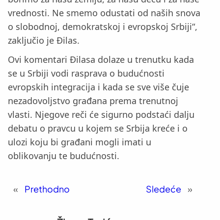
vrednosti. Ne smemo odustati od naših snova
o slobodnoj, demokratskoj i evropskoj Srbiji“,
zaključio je Đilas.
Ovi komentari Đilasa dolaze u trenutku kada
se u Srbiji vodi rasprava o budućnosti
evropskih integracija i kada se sve više čuje
nezadovoljstvo građana prema trenutnoj
vlasti. Njegove reči će sigurno podstaći dalju
debatu o pravcu u kojem se Srbija kreće i o
ulozi koju bi građani mogli imati u
oblikovanju te budućnosti.
«
Prethodno
Sledeće
»