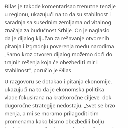
Đilas je takođe komentarisao trenutne tenzije
u regionu, ukazujući na to da su stabilnost i
saradnja sa susednim zemljama od vitalnog
značaja za budućnost Srbije. On je naglasio
da je dijalog ključan za rešavanje otvorenih
pitanja i izgradnju poverenja među narodima.
„Samo kroz otvoren dijalog možemo doći do
trajnih rešenja koja će obezbediti mir i
stabilnost“, poručio je Đilas.
U razgovoru se dotakao i pitanja ekonomije,
ukazujući na to da je ekonomska politika
vlade fokusirana na kratkoročne ciljeve, dok
dugoročne strategije nedostaju. „Svet se brzo
menja, a mi se moramo prilagoditi tim
promenama kako bismo obezbedili bolju