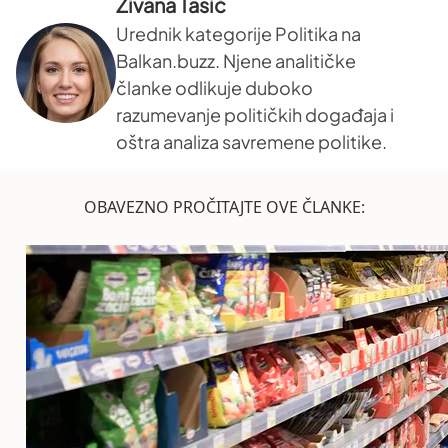
Živana Tasić
Urednik kategorije Politika na
Balkan.buzz. Njene analitičke
članke odlikuje duboko
razumevanje političkih događaja i
oštra analiza savremene politike.
OBAVEZNO PROČITAJTE OVE ČLANKE: