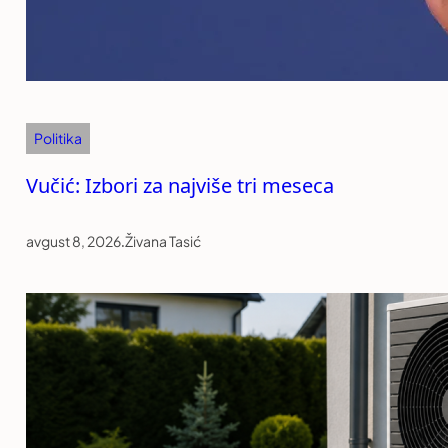
Politika
Vučić: Izbori za najviše tri meseca
avgust 8, 2026
.
Živana Tasić