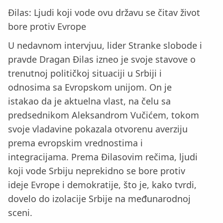
Đilas: Ljudi koji vode ovu državu se čitav život
bore protiv Evrope
U nedavnom intervjuu, lider Stranke slobode i
pravde Dragan Đilas izneo je svoje stavove o
trenutnoj političkoj situaciji u Srbiji i
odnosima sa Evropskom unijom. On je
istakao da je aktuelna vlast, na čelu sa
predsednikom Aleksandrom Vučićem, tokom
svoje vladavine pokazala otvorenu averziju
prema evropskim vrednostima i
integracijama. Prema Đilasovim rečima, ljudi
koji vode Srbiju neprekidno se bore protiv
ideje Evrope i demokratije, što je, kako tvrdi,
dovelo do izolacije Srbije na međunarodnoj
sceni.