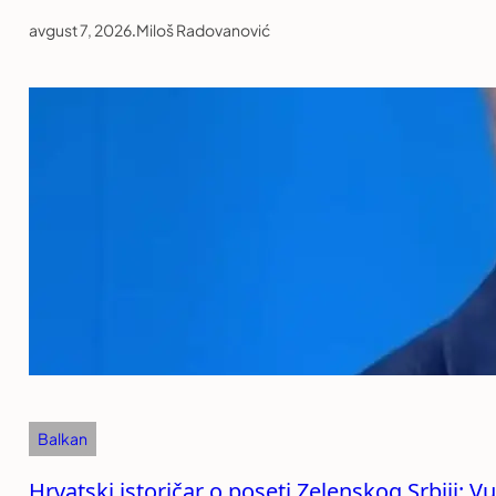
avgust 7, 2026
.
Miloš Radovanović
Balkan
Hrvatski istoričar o poseti Zelenskog Srbiji: 