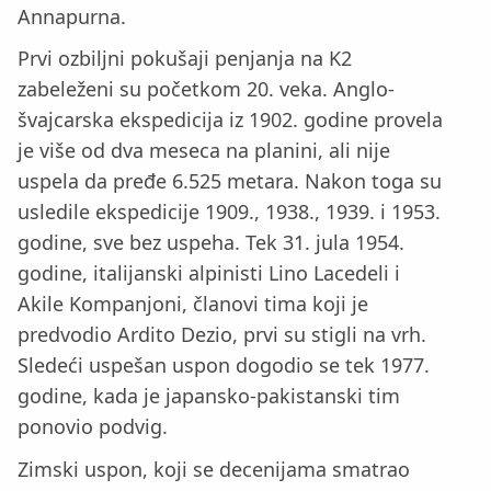
Annapurna.
Prvi ozbiljni pokušaji penjanja na K2
zabeleženi su početkom 20. veka. Anglo-
švajcarska ekspedicija iz 1902. godine provela
je više od dva meseca na planini, ali nije
uspela da pređe 6.525 metara. Nakon toga su
usledile ekspedicije 1909., 1938., 1939. i 1953.
godine, sve bez uspeha. Tek 31. jula 1954.
godine, italijanski alpinisti Lino Lacedeli i
Akile Kompanjoni, članovi tima koji je
predvodio Ardito Dezio, prvi su stigli na vrh.
Sledeći uspešan uspon dogodio se tek 1977.
godine, kada je japansko-pakistanski tim
ponovio podvig.
Zimski uspon, koji se decenijama smatrao