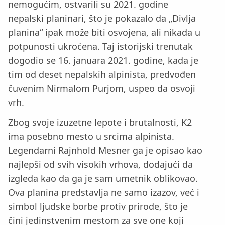
nemogućim, ostvarili su 2021. godine
nepalski planinari, što je pokazalo da „Divlja
planina“ ipak može biti osvojena, ali nikada u
potpunosti ukroćena. Taj istorijski trenutak
dogodio se 16. januara 2021. godine, kada je
tim od deset nepalskih alpinista, predvođen
čuvenim Nirmalom Purjom, uspeo da osvoji
vrh.
Zbog svoje izuzetne lepote i brutalnosti, K2
ima posebno mesto u srcima alpinista.
Legendarni Rajnhold Mesner ga je opisao kao
najlepši od svih visokih vrhova, dodajući da
izgleda kao da ga je sam umetnik oblikovao.
Ova planina predstavlja ne samo izazov, već i
simbol ljudske borbe protiv prirode, što je
čini jedinstvenim mestom za sve one koji