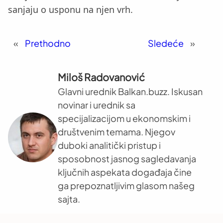
sanjaju o usponu na njen vrh.
«
Prethodno
Sledeće
»
Miloš Radovanović
Glavni urednik Balkan.buzz. Iskusan
novinar i urednik sa
specijalizacijom u ekonomskim i
društvenim temama. Njegov
duboki analitički pristup i
sposobnost jasnog sagledavanja
ključnih aspekata događaja čine
ga prepoznatljivim glasom našeg
sajta.