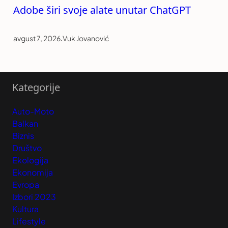
Adobe širi svoje alate unutar ChatGPT
avgust 7, 2026
.
Vuk Jovanović
Kategorije
Auto-Moto
Balkan
Biznis
Društvo
Ekologija
Ekonomija
Evropa
Izbori 2023
Kultura
Lifestyle