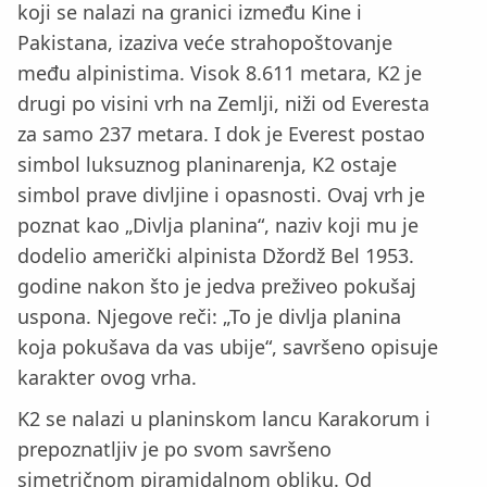
koji se nalazi na granici između Kine i
Pakistana, izaziva veće strahopoštovanje
među alpinistima. Visok 8.611 metara, K2 je
drugi po visini vrh na Zemlji, niži od Everesta
za samo 237 metara. I dok je Everest postao
simbol luksuznog planinarenja, K2 ostaje
simbol prave divljine i opasnosti. Ovaj vrh je
poznat kao „Divlja planina“, naziv koji mu je
dodelio američki alpinista Džordž Bel 1953.
godine nakon što je jedva preživeo pokušaj
uspona. Njegove reči: „To je divlja planina
koja pokušava da vas ubije“, savršeno opisuje
karakter ovog vrha.
K2 se nalazi u planinskom lancu Karakorum i
prepoznatljiv je po svom savršeno
simetričnom piramidalnom obliku. Od