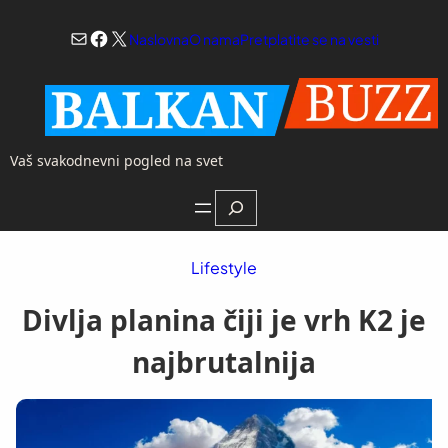
Skoči
Mail
Facebook
X
na
Naslovna
O nama
Pretplatite se na vesti
sadržaj
Vaš svakodnevni pogled na svet
Search
Lifestyle
Divlja planina čiji je vrh K2 je
najbrutalnija