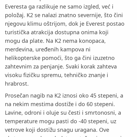
Everesta ga razlikuje ne samo izgled, već i
položaj. K2 se nalazi znatno severnije, što čini
njegovu klimu oštrijom, dok je Everest postao
turistička atrakcija dostupna onima koji
mogu da plate. Na K2 nema konopaca,
merdevina, uređenih kampova ni
helikopterske pomoći, što ga čini izuzetno
zahtevnim za penjanje. Svaki korak zahteva
visoku fizičku spremu, tehničko znanje i
hrabrost.
Prosečan nagib na K2 iznosi oko 45 stepeni, a
na nekim mestima dostiže i do 60 stepeni.
Lavine, odroni i oluje su česti i smrtonosni, a
temperature mogu pasti do -40 stepeni, uz
vetrove koji dostižu snagu uragana. Ove