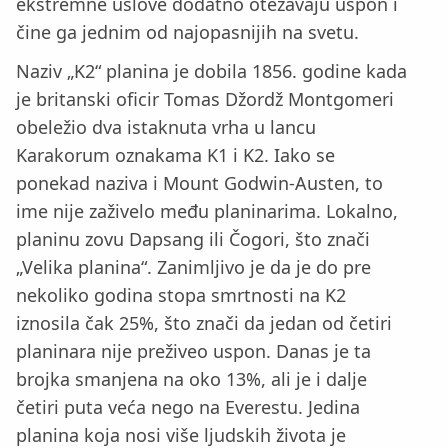
ekstremne uslove dodatno otežavaju uspon i
čine ga jednim od najopasnijih na svetu.
Naziv „K2“ planina je dobila 1856. godine kada
je britanski oficir Tomas Džordž Montgomeri
obeležio dva istaknuta vrha u lancu
Karakorum oznakama K1 i K2. Iako se
ponekad naziva i Mount Godwin-Austen, to
ime nije zaživelo među planinarima. Lokalno,
planinu zovu Dapsang ili Čogori, što znači
„Velika planina“. Zanimljivo je da je do pre
nekoliko godina stopa smrtnosti na K2
iznosila čak 25%, što znači da jedan od četiri
planinara nije preživeo uspon. Danas je ta
brojka smanjena na oko 13%, ali je i dalje
četiri puta veća nego na Everestu. Jedina
planina koja nosi više ljudskih života je