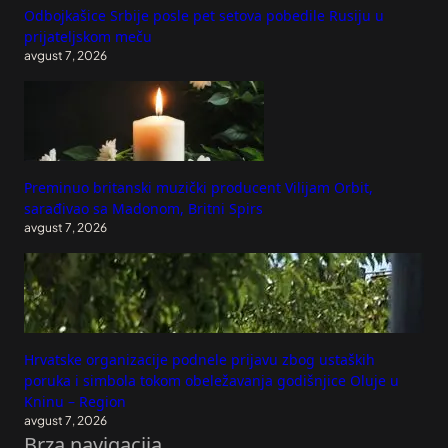
Odbojkašice Srbije posle pet setova pobedile Rusiju u
prijateljskom meču
avgust 7, 2026
Preminuo britanski muzički producent Vilijam Orbit,
sarađivao sa Madonom, Britni Spirs
avgust 7, 2026
Hrvatske organizacije podnele prijavu zbog ustaških
poruka i simbola tokom obeležavanja godišnjice Oluje u
Kninu – Region
avgust 7, 2026
Brza navigacija