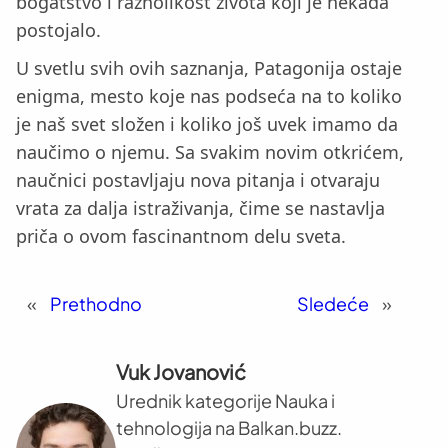
bogatstvo i raznolikost života koji je nekada
postojalo.
U svetlu svih ovih saznanja, Patagonija ostaje
enigma, mesto koje nas podseća na to koliko
je naš svet složen i koliko još uvek imamo da
naučimo o njemu. Sa svakim novim otkrićem,
naučnici postavljaju nova pitanja i otvaraju
vrata za dalja istraživanja, čime se nastavlja
priča o ovom fascinantnom delu sveta.
«
Prethodno
Sledeće
»
Vuk Jovanović
Urednik kategorije Nauka i
tehnologija na Balkan.buzz.