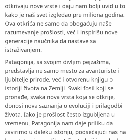
otkrivaju nove vrste i daju nam bolji uvid u to
kako je naš svet izgledao pre miliona godina.
Ova otkrića ne samo da obogaćuju naše
razumevanje prošlosti, već i inspirišu nove
generacije naučnika da nastave sa
istraživanjem.
Patagonija, sa svojim divljim pejzažima,
predstavlja ne samo mesto za avanturiste i
ljubitelje prirode, već i otvorenu knjigu o
istoriji života na Zemlji. Svaki fosil koji se
pronađe, svaka nova vrsta koja se otkrije,
donosi nova saznanja o evoluciji i prilagodbi
života. Iako je prošlost često izgubljena u
vremenu, Patagonija nam daje priliku da
zavirimo u daleku istoriju, podsećajući nas na