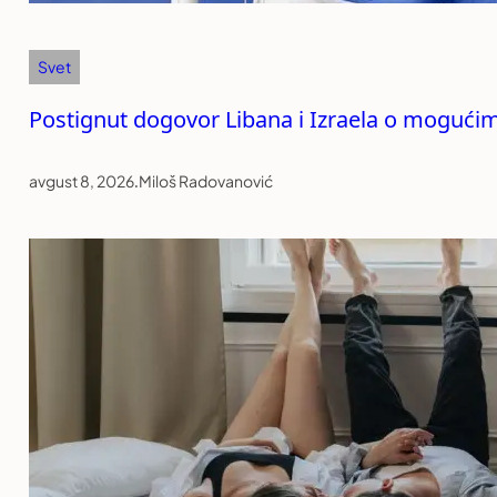
Svet
Postignut dogovor Libana i Izraela o mogući
avgust 8, 2026
.
Miloš Radovanović