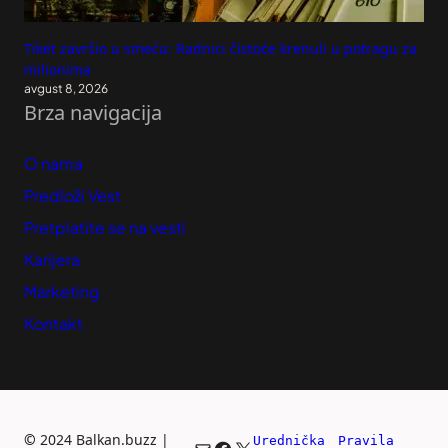
Tiket završio u smeću: Radnici čistoće krenuli u potragu za
milionima
avgust 8, 2026
Brza navigacija
O nama
Predloži Vest
Pretplatite se na vesti
Karijera
Marketing
Kontakt
©
2024 Balkan.buzz |
Urednička 
Pravila 