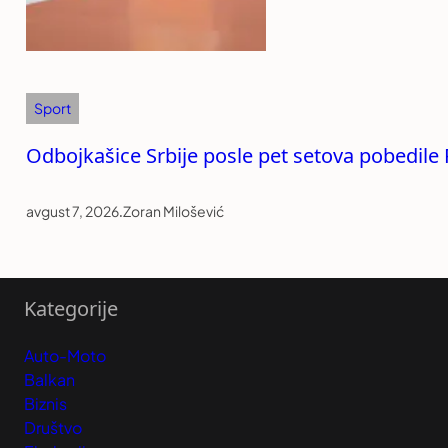
Sport
Odbojkašice Srbije posle pet setova pobedile 
avgust 7, 2026
.
Zoran Milošević
Kategorije
Auto-Moto
Balkan
Biznis
Društvo