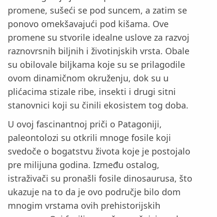
promene, sušeći se pod suncem, a zatim se
ponovo omekšavajući pod kišama. Ove
promene su stvorile idealne uslove za razvoj
raznovrsnih biljnih i životinjskih vrsta. Obale
su obilovale biljkama koje su se prilagodile
ovom dinamičnom okruženju, dok su u
plićacima stizale ribe, insekti i drugi sitni
stanovnici koji su činili ekosistem tog doba.
U ovoj fascinantnoj priči o Patagoniji,
paleontolozi su otkrili mnoge fosile koji
svedoče o bogatstvu života koje je postojalo
pre milijuna godina. Između ostalog,
istraživači su pronašli fosile dinosaurusa, što
ukazuje na to da je ovo područje bilo dom
mnogim vrstama ovih prehistorijskih