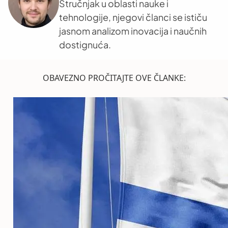
Stručnjak u oblasti nauke i
tehnologije, njegovi članci se ističu
jasnom analizom inovacija i naučnih
dostignuća.
OBAVEZNO PROČITAJTE OVE ČLANKE: