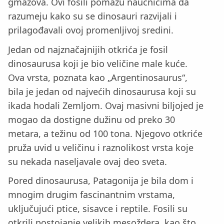
gmazova. Ovi fosili pomažu naučnicima da
razumeju kako su se dinosauri razvijali i
prilagođavali ovoj promenljivoj sredini.
Jedan od najznačajnijih otkrića je fosil
dinosaurusa koji je bio veličine male kuće.
Ova vrsta, poznata kao „Argentinosaurus“,
bila je jedan od najvećih dinosaurusa koji su
ikada hodali Zemljom. Ovaj masivni biljojed je
mogao da dostigne dužinu od preko 30
metara, a težinu od 100 tona. Njegovo otkriće
pruža uvid u veličinu i raznolikost vrsta koje
su nekada naseljavale ovaj deo sveta.
Pored dinosaurusa, Patagonija je bila dom i
mnogim drugim fascinantnim vrstama,
uključujući ptice, sisavce i reptile. Fosili su
otkrili postojanje velikih mesoždera, kao što