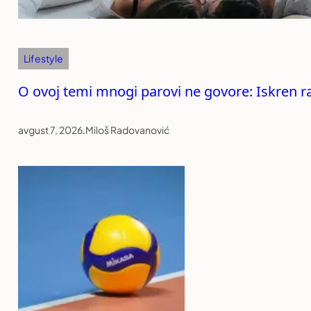
Lifestyle
O ovoj temi mnogi parovi ne govore: Iskren ra
avgust 7, 2026
.
Miloš Radovanović