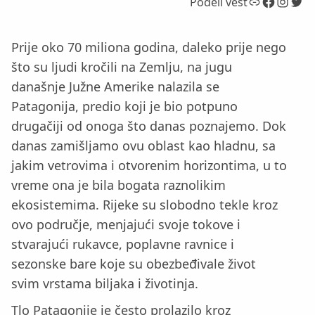
Link
Facebook
Instagram
Twitter
Podeli vest
Prije oko 70 miliona godina, daleko prije nego
što su ljudi kročili na Zemlju, na jugu
današnje Južne Amerike nalazila se
Patagonija, predio koji je bio potpuno
drugačiji od onoga što danas poznajemo. Dok
danas zamišljamo ovu oblast kao hladnu, sa
jakim vetrovima i otvorenim horizontima, u to
vreme ona je bila bogata raznolikim
ekosistemima. Rijeke su slobodno tekle kroz
ovo područje, menjajući svoje tokove i
stvarajući rukavce, poplavne ravnice i
sezonske bare koje su obezbeđivale život
svim vrstama biljaka i životinja.
Tlo Patagonije je često prolazilo kroz