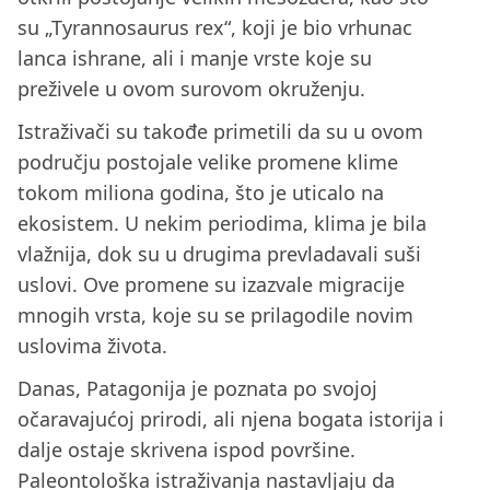
su „Tyrannosaurus rex“, koji je bio vrhunac
lanca ishrane, ali i manje vrste koje su
preživele u ovom surovom okruženju.
Istraživači su takođe primetili da su u ovom
području postojale velike promene klime
tokom miliona godina, što je uticalo na
ekosistem. U nekim periodima, klima je bila
vlažnija, dok su u drugima prevladavali suši
uslovi. Ove promene su izazvale migracije
mnogih vrsta, koje su se prilagodile novim
uslovima života.
Danas, Patagonija je poznata po svojoj
očaravajućoj prirodi, ali njena bogata istorija i
dalje ostaje skrivena ispod površine.
Paleontološka istraživanja nastavljaju da