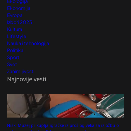
Ekologija
Ekonomija
Evropa
Izbori 2023
Kultura
Lifestyle
Nauka i tehnologija
Politika
Sport
Svet
Zanimljivosti
Najnovije vesti
Niški Muzej prikuplja igračke iz prošlog veka za izložbu o