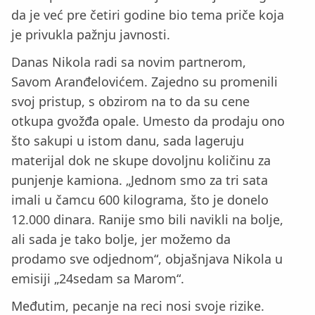
da je već pre četiri godine bio tema priče koja
je privukla pažnju javnosti.
Danas Nikola radi sa novim partnerom,
Savom Aranđelovićem. Zajedno su promenili
svoj pristup, s obzirom na to da su cene
otkupa gvožđa opale. Umesto da prodaju ono
što sakupi u istom danu, sada lageruju
materijal dok ne skupe dovoljnu količinu za
punjenje kamiona. „Jednom smo za tri sata
imali u čamcu 600 kilograma, što je donelo
12.000 dinara. Ranije smo bili navikli na bolje,
ali sada je tako bolje, jer možemo da
prodamo sve odjednom“, objašnjava Nikola u
emisiji „24sedam sa Marom“.
Međutim, pecanje na reci nosi svoje rizike.