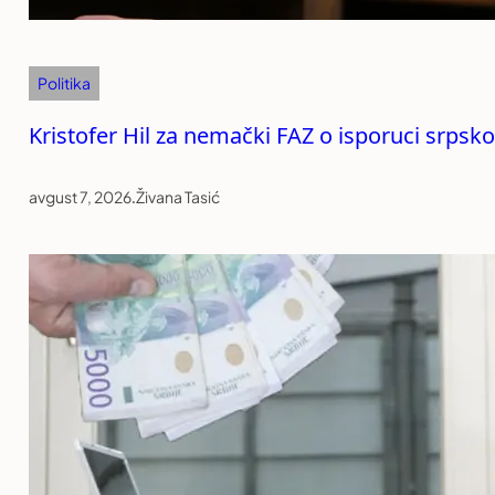
Politika
Kristofer Hil za nemački FAZ o isporuci srpsko
avgust 7, 2026
.
Živana Tasić