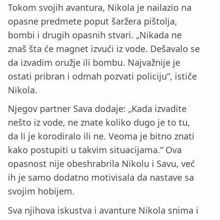
Tokom svojih avantura, Nikola je nailazio na
opasne predmete poput šaržera pištolja,
bombi i drugih opasnih stvari. „Nikada ne
znaš šta će magnet izvući iz vode. Dešavalo se
da izvadim oružje ili bombu. Najvažnije je
ostati pribran i odmah pozvati policiju“, ističe
Nikola.
Njegov partner Sava dodaje: „Kada izvadite
nešto iz vode, ne znate koliko dugo je to tu,
da li je korodiralo ili ne. Veoma je bitno znati
kako postupiti u takvim situacijama.“ Ova
opasnost nije obeshrabrila Nikolu i Savu, već
ih je samo dodatno motivisala da nastave sa
svojim hobijem.
Sva njihova iskustva i avanture Nikola snima i