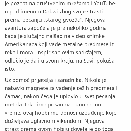
je poznat na društvenim mrežama i YouTube-
u pod imenom Dakwi zbog svoje strasti
prema pecanju „starog gvožđa“. Njegova
avantura započela je pre nekoliko godina
kada je slučajno naišao na video snimke
Amerikanaca koji vade metalne predmete iz
reka i mora. Inspirisan ovim sadržajem,
odlučio je da i u svom kraju, na Savi, pokuša
isto.
Uz pomoć prijatelja i saradnika, Nikola je
nabavio magnete za vađenje težih predmeta i
čamac, nakon čega je uplovio u svet pecanja
metala. Iako ima posao na puno radno
vreme, ovaj hobbi mu donosi uzbuđenje koje
doživljava uglavnom vikendom. Njegova
strast prema ovom hobiju dovela je do toga