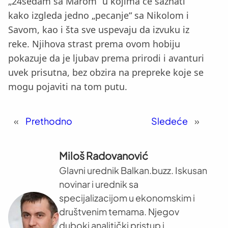
„24sedam sa Marom“ u kojima će saznati
kako izgleda jedno „pecanje“ sa Nikolom i
Savom, kao i šta sve uspevaju da izvuku iz
reke. Njihova strast prema ovom hobiju
pokazuje da je ljubav prema prirodi i avanturi
uvek prisutna, bez obzira na prepreke koje se
mogu pojaviti na tom putu.
«
Prethodno
Sledeće
»
Miloš Radovanović
Glavni urednik Balkan.buzz. Iskusan
novinar i urednik sa
specijalizacijom u ekonomskim i
društvenim temama. Njegov
duboki analitički pristup i