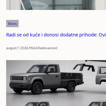
Biznis
Radi se od kuće i donosi dodatne prihode: Ovi
avgust 7, 2026
.
Miloš Radovanović