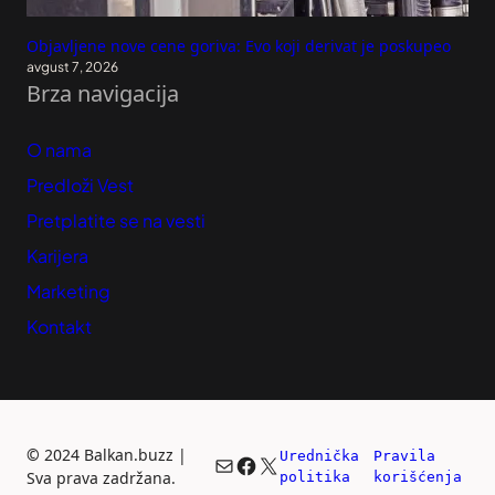
Objavljene nove cene goriva: Evo koji derivat je poskupeo
avgust 7, 2026
Brza navigacija
O nama
Predloži Vest
Pretplatite se na vesti
Karijera
Marketing
Kontakt
©
2024 Balkan.buzz |
Urednička 
Pravila 
Mail
Facebook
X
Sva prava zadržana.
politika
korišćenja