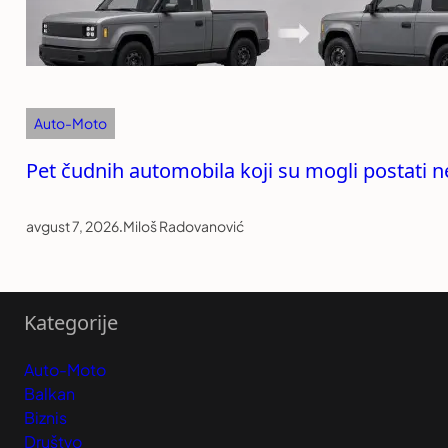
Auto-Moto
Pet čudnih automobila koji su mogli postati 
avgust 7, 2026
.
Miloš Radovanović
Kategorije
Auto-Moto
Balkan
Biznis
Društvo