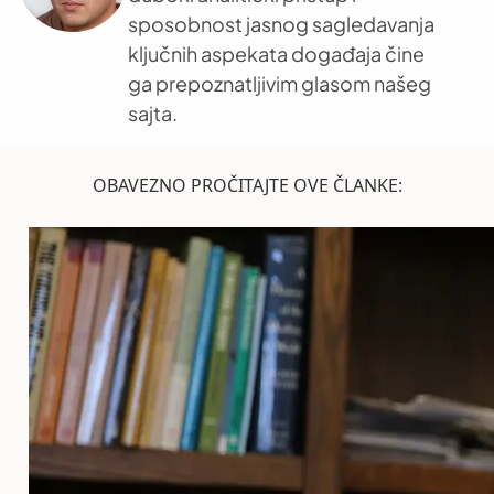
sposobnost jasnog sagledavanja
ključnih aspekata događaja čine
ga prepoznatljivim glasom našeg
sajta.
OBAVEZNO PROČITAJTE OVE ČLANKE: