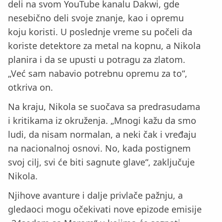
deli na svom YouTube kanalu Dakwi, gde
nesebično deli svoje znanje, kao i opremu
koju koristi. U poslednje vreme su počeli da
koriste detektore za metal na kopnu, a Nikola
planira i da se upusti u potragu za zlatom.
„Već sam nabavio potrebnu opremu za to“,
otkriva on.
Na kraju, Nikola se suočava sa predrasudama
i kritikama iz okruženja. „Mnogi kažu da smo
ludi, da nisam normalan, a neki čak i vređaju
na nacionalnoj osnovi. No, kada postignem
svoj cilj, svi će biti sagnute glave“, zaključuje
Nikola.
Njihove avanture i dalje privlače pažnju, a
gledaoci mogu očekivati nove epizode emisije