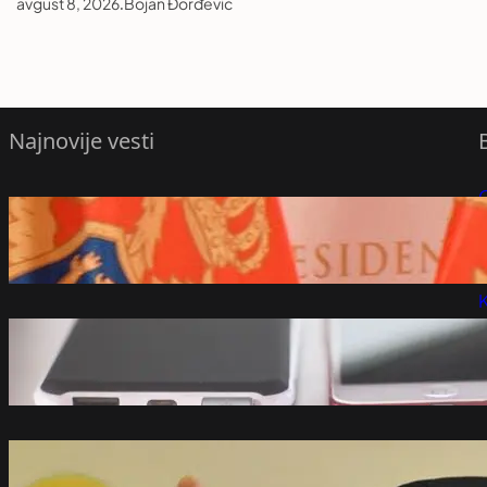
avgust 8, 2026
.
Bojan Đorđević
Najnovije vesti
Milatović pozvao da se pobede
P
crnogorske vojske ne koriste za političke
obračune – Region
P
avgust 8, 2026
K
Vraćaju li se baterije na telefonima koje
sami možete zamijeniti?
avgust 8, 2026
Ustavobranitelji: Saopštenje VJT je
opstrukcija istine o smrti Vladimira