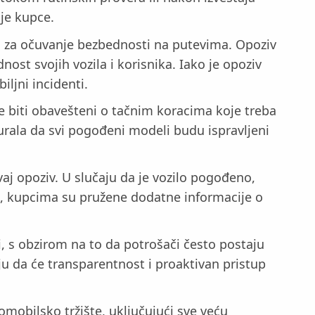
oje kupce.
ja za očuvanje bezbednosti na putevima. Opoziv
st svojih vozila i korisnika. Iako je opoziv
ljni incidenti.
će biti obavešteni o tačnim koracima koje treba
rala da svi pogođeni modeli budu ispravljeni
ovaj opoziv. U slučaju da je vozilo pogođeno,
e, kupcima su pružene dodatne informacije o
, s obzirom na to da potrošači često postaju
 da će transparentnost i proaktivan pristup
mobilsko tržište, uključujući sve veću