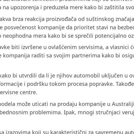
 na upozorenja i preduzela mere kako bi zaštitila sv
ovakva brza reakcija proizvođača od suštinskog znača
posvećenost kompanije da prioritet stavi na bezbedno
 neophodna mera kako bi se sprečili potencijalno ozbi
vke biti izvršene u ovlašćenim servisima, a vlasnici 
 kompanija raditi sa svojim partnerima kako bi osigu
kako bi utvrdili da li je njihov automobil uključen u 
informacije i podršku tokom procesa popravke. Takođ
servisne centre.
odela može uticati na prodaju kompanije u Australiji
bednosnim problemima. Ipak, mnogi stručnjaci veruju
.
 izazovima koji su karakteristični za savremenu auto