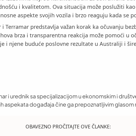
dnošću i kvalitetom. Ova situacija može poslužiti k
osne aspekte svojih vozila i brzo reaguju kada se p
 i Terramar predstavlja važan korak ka očuvanju bezb
jihova brza i transparentna reakcija može pomoći u 
e i njene buduće poslovne rezultate u Australiji i šire
nar i urednik sa specijalizacijom u ekonomskim i društ
h aspekata događaja čine ga prepoznatljivim glasom 
OBAVEZNO PROČITAJTE OVE ČLANKE: