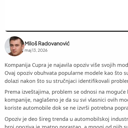
Miloš Radovanović
maj 13, 2026
Kompanija Cupra je najavila opoziv više svojih mod
Ovaj opoziv obuhvata popularne modele kao što su 
dolazi nakon što su stručnjaci identifikovali probl
Prema izveštajima, problem se odnosi na moguće k
kompanije, naglašeno je da su svi vlasnici ovih mo
koriste automobile dok se ne izvrši potrebna popra
Opoziv je deo šireg trenda u automobilskoj industri
broj opoziva je znatno porastao, a mnogi od njih s