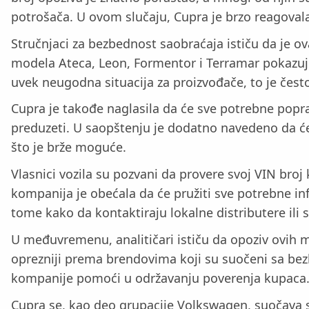
potrošača. U ovom slučaju, Cupra je brzo reagovala
Stručnjaci za bezbednost saobraćaja ističu da je 
modela Ateca, Leon, Formentor i Terramar pokazuje 
uvek neugodna situacija za proizvođače, to je često
Cupra je takođe naglasila da će sve potrebne popra
preduzeti. U saopštenju je dodatno navedeno da će
što je brže moguće.
Vlasnici vozila su pozvani da provere svoj VIN broj 
kompanija je obećala da će pružiti sve potrebne 
tome kako da kontaktiraju lokalne distributere ili 
U međuvremenu, analitičari ističu da opoziv ovih m
oprezniji prema brendovima koji su suočeni sa bez
kompanije pomoći u održavanju poverenja kupaca
Cupra se, kao deo grupacije Volkswagen, suočava sa