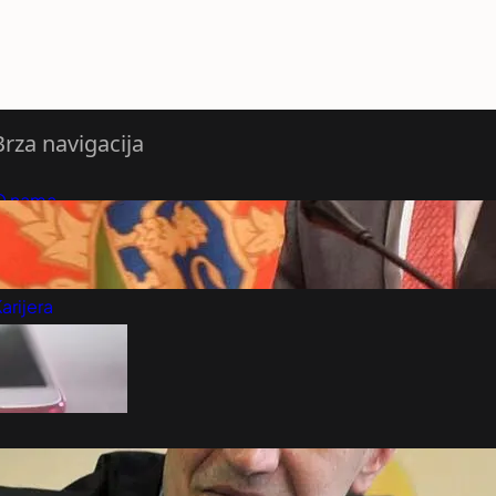
Brza navigacija
O nama
redloži Vest
retplatite se na vesti
arijera
Marketing
Kontakt