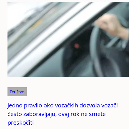
Društvo
Jedno pravilo oko vozačkih dozvola vozači
često zaboravljaju, ovaj rok ne smete
preskočiti