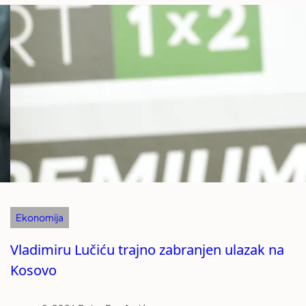
Ekonomija
Vladimiru Lučiću trajno zabranjen ulazak na
Kosovo