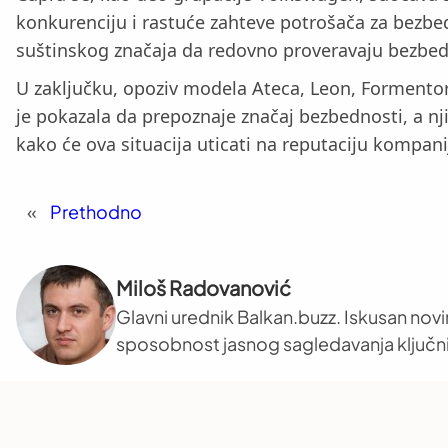
konkurenciju i rastuće zahteve potrošača za bezbe
suštinskog značaja da redovno proveravaju bezbedn
U zaključku, opoziv modela Ateca, Leon, Formentor
je pokazala da prepoznaje značaj bezbednosti, a n
kako će ova situacija uticati na reputaciju kompanij
«
Prethodno
Miloš Radovanović
Glavni urednik Balkan.buzz. Iskusan novi
sposobnost jasnog sagledavanja ključni