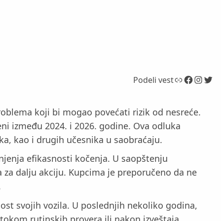
Link
Facebook
Instagram
Twitter
Podeli vest
roblema koji bi mogao povećati rizik od nesreće.
eni između 2024. i 2026. godine. Ova odluka
ka, kao i drugih učesnika u saobraćaju.
jenja efikasnosti kočenja. U saopštenju
a za dalju akciju. Kupcima je preporučeno da ne
.
ost svojih vozila. U poslednjih nekoliko godina,
tokom rutinskih provera ili nakon izveštaja