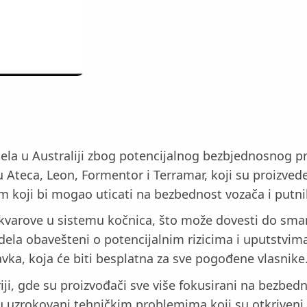
ela u Australiji zbog potencijalnog bezbjednosnog p
Ateca, Leon, Formentor i Terramar, koji su proizved
em koji bi mogao uticati na bezbednost vozača i putni
varove u sistemu kočnica, što može dovesti do sman
dela obavešteni o potencijalnim rizicima i uputstvim
vka, koja će biti besplatna za sve pogođene vlasnike
ji, gde su proizvođači sve više fokusirani na bezbedn
u uzrokovani tehničkim problemima koji su otkriveni 