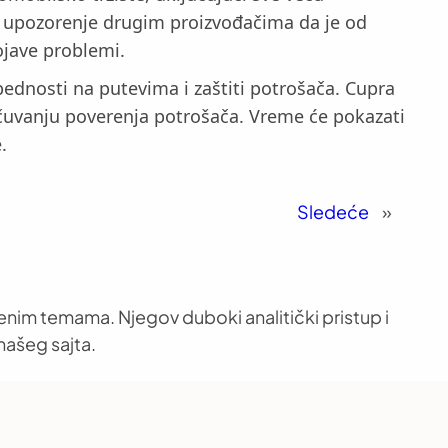
ao upozorenje drugim proizvođačima da je od
ojave problemi.
ednosti na putevima i zaštiti potrošača. Cupra
očuvanju poverenja potrošača. Vreme će pokazati
.
Sledeće
»
venim temama. Njegov duboki analitički pristup i
našeg sajta.