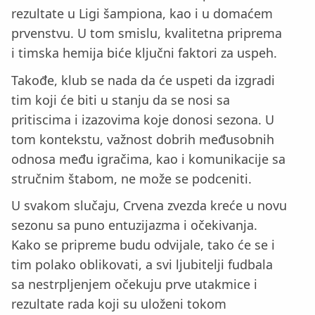
rezultate u Ligi šampiona, kao i u domaćem
prvenstvu. U tom smislu, kvalitetna priprema
i timska hemija biće ključni faktori za uspeh.
Takođe, klub se nada da će uspeti da izgradi
tim koji će biti u stanju da se nosi sa
pritiscima i izazovima koje donosi sezona. U
tom kontekstu, važnost dobrih međusobnih
odnosa među igračima, kao i komunikacije sa
stručnim štabom, ne može se podceniti.
U svakom slučaju, Crvena zvezda kreće u novu
sezonu sa puno entuzijazma i očekivanja.
Kako se pripreme budu odvijale, tako će se i
tim polako oblikovati, a svi ljubitelji fudbala
sa nestrpljenjem očekuju prve utakmice i
rezultate rada koji su uloženi tokom