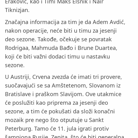
Eraković, kao i Timi Maks Elšnik i Nair
Tiknizjan.
Značajna informacija za tim je da Adem Avdić,
nakon operacije, neće biti u timu za jesenji
deo sezone. Takođe, očekuje se povratak
Rodrigaa, Mahmuda Bađo i Brune Duartea,
koji će biti važni dodaci timu u nastavku
sezone.
U Austriji, Crvena zvezda će imati tri provere,
suočavajući se sa Amštetenom, Slovanom iz
Bratislave i praškom Slavijom. Ove utakmice
će poslužiti kao priprema za jesenji deo
sezone, a tim će pokušati da složi konačni
mozaik pre nego što otputuje u Sankt
Peterburg. Tamo će 11. jula igrati protiv
šampiona Rusije, Zenita, što će biti generalna