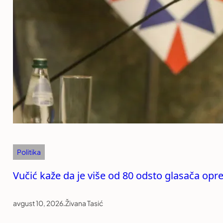
Politika
Vučić kaže da je više od 80 odsto glasača opre
avgust 10, 2026
.
Živana Tasić