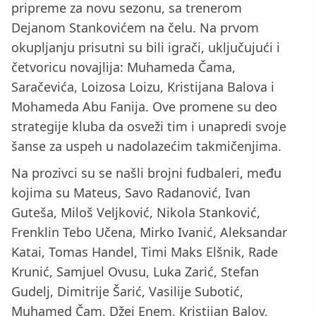
pripreme za novu sezonu, sa trenerom
Dejanom Stankovićem na čelu. Na prvom
okupljanju prisutni su bili igrači, uključujući i
četvoricu novajlija: Muhameda Čama,
Saračevića, Loizosa Loizu, Kristijana Balova i
Mohameda Abu Fanija. Ove promene su deo
strategije kluba da osveži tim i unapredi svoje
šanse za uspeh u nadolazećim takmičenjima.
Na prozivci su se našli brojni fudbaleri, među
kojima su Mateus, Savo Radanović, Ivan
Guteša, Miloš Veljković, Nikola Stanković,
Frenklin Tebo Učena, Mirko Ivanić, Aleksandar
Katai, Tomas Handel, Timi Maks Elšnik, Rade
Krunić, Samjuel Ovusu, Luka Zarić, Stefan
Gudelj, Dimitrije Šarić, Vasilije Subotić,
Muhamed Čam, Džej Enem, Kristijan Balov,