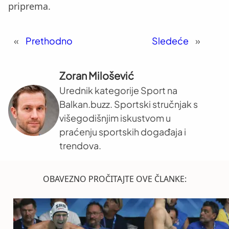
priprema.
«
Prethodno
Sledeće
»
Zoran Milošević
Urednik kategorije Sport na
Balkan.buzz. Sportski stručnjak s
višegodišnjim iskustvom u
praćenju sportskih događaja i
trendova.
OBAVEZNO PROČITAJTE OVE ČLANKE: