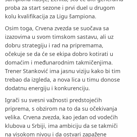
proba za start sezone i prvi duel u drugom
kolu kvalifikacija za Ligu šampiona.
Osim toga, Crvena zvezda se suočava sa
izazovima u svom timskom sastavu, ali uz
dobru strategiju i rad na pripremama,
očekuje se da će se ekipa dobro kotirati u
domaćim i međunarodnim takmičenjima.
Trener Stanković ima jasnu viziju kako bi tim
trebao da izgleda, a nova lica u timu donose
dodatnu energiju i konkurenciju.
Igrači su svesni važnosti predstojećih
priprema, s obzirom na to da su očekivanja
velika. Crvena zvezda, kao jedan od vodećih
klubova u Srbiji, ima ambiciju da se takmiči
na visokom nivou i da ostvari zapažene