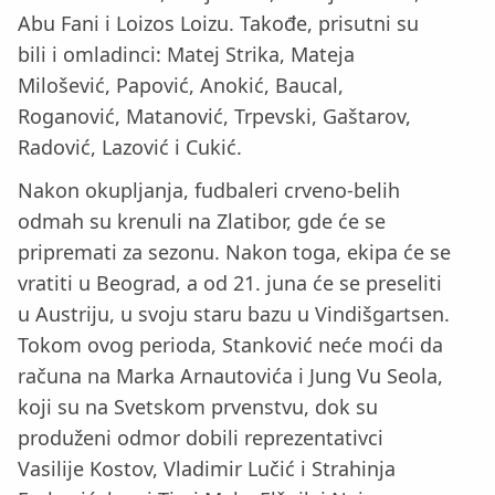
Abu Fani i Loizos Loizu. Takođe, prisutni su
bili i omladinci: Matej Strika, Mateja
Milošević, Papović, Anokić, Baucal,
Roganović, Matanović, Trpevski, Gaštarov,
Radović, Lazović i Cukić.
Nakon okupljanja, fudbaleri crveno-belih
odmah su krenuli na Zlatibor, gde će se
pripremati za sezonu. Nakon toga, ekipa će se
vratiti u Beograd, a od 21. juna će se preseliti
u Austriju, u svoju staru bazu u Vindišgartsen.
Tokom ovog perioda, Stanković neće moći da
računa na Marka Arnautovića i Jung Vu Seola,
koji su na Svetskom prvenstvu, dok su
produženi odmor dobili reprezentativci
Vasilije Kostov, Vladimir Lučić i Strahinja