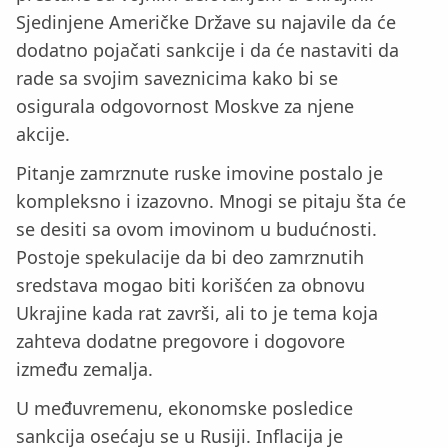
Sjedinjene Američke Države su najavile da će
dodatno pojačati sankcije i da će nastaviti da
rade sa svojim saveznicima kako bi se
osigurala odgovornost Moskve za njene
akcije.
Pitanje zamrznute ruske imovine postalo je
kompleksno i izazovno. Mnogi se pitaju šta će
se desiti sa ovom imovinom u budućnosti.
Postoje spekulacije da bi deo zamrznutih
sredstava mogao biti korišćen za obnovu
Ukrajine kada rat završi, ali to je tema koja
zahteva dodatne pregovore i dogovore
između zemalja.
U međuvremenu, ekonomske posledice
sankcija osećaju se u Rusiji. Inflacija je