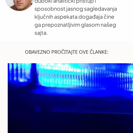
duboki analitički pristup i
sposobnost jasnog sagledavanja
ključnih aspekata događaja čine
ga prepoznatljivim glasom našeg
sajta.
OBAVEZNO PROČITAJTE OVE ČLANKE: