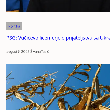
Politika
PSG: Vučićevo licemerje o prijateljstvu sa Uk
avgust 9, 2026
.
Živana Tasić