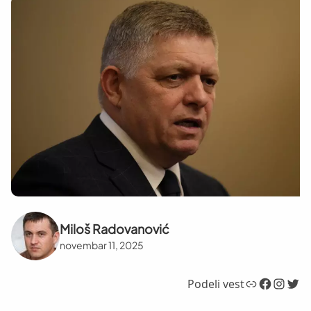
Miloš Radovanović
novembar 11, 2025
Link
Facebook
Instagram
Twitter
Podeli vest