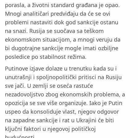
porasla, a životni standard građana je opao.
Mnogi analitičari predviđaju da će se ovi
problemi nastaviti dok god sankcije ostanu
na snazi. Rusija se suočava sa teškom
ekonomskom situacijom, a mnogi veruju da
bi dugotrajne sankcije mogle imati ozbiljne
posledice po stabilnost režima.
Putinove izjave dolaze u trenutku kada su i
unutrašnji i spoljnopolitički pritisci na Rusiju
sve jači. U zemlji se oseća rastuće
nezadovoljstvo zbog ekonomskih problema, a
opozicija se sve više organizuje. Iako je Putin
uspeo da konsoliduje vlast, njegov odgovor
na zapadne sankcije i rat u Ukrajini će biti
ključni faktori u njegovoj političkoj
budućnosti.