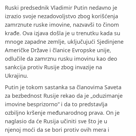
Ruski predsednik Vladimir Putin nedavno je
izrazio svoje nezadovoljstvo zbog korišćenja
zamrznute ruske imovine, nazvavši to činom
krađe. Ova izjava došla je u trenutku kada su
mnoge zapadne zemlje, uključujući Sjedinjene
Američke Države i članice Evropske unije,
odlučile da zamrznu rusku imovinu kao deo
sankcija protiv Rusije zbog invazije na
Ukrajinu.
Putin je tokom sastanka sa članovima Saveta
za bezbednost Rusije rekao da je „oduzimanje
imovine besprizorno“ i da to predstavlja
ozbiljno kršenje međunarodnog prava. On je
naglasio da će Rusija učiniti sve što je u
njenoj moći da se bori protiv ovih mera i