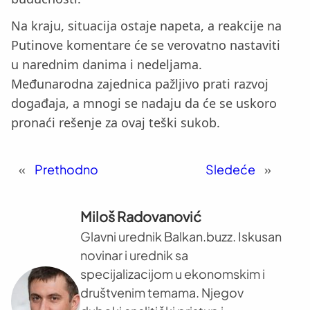
Na kraju, situacija ostaje napeta, a reakcije na
Putinove komentare će se verovatno nastaviti
u narednim danima i nedeljama.
Međunarodna zajednica pažljivo prati razvoj
događaja, a mnogi se nadaju da će se uskoro
pronaći rešenje za ovaj teški sukob.
«
Prethodno
Sledeće
»
Miloš Radovanović
Glavni urednik Balkan.buzz. Iskusan
novinar i urednik sa
specijalizacijom u ekonomskim i
društvenim temama. Njegov