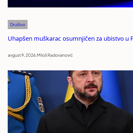
Društvo
Uhapšen muškarac osumnjičen za ubistvo u P
avgust 9, 2026
.
Miloš Radovanović