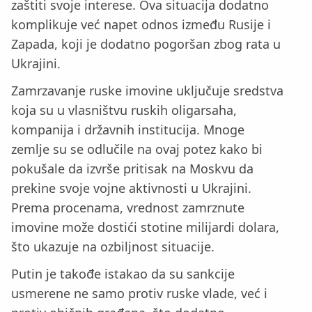
zaštiti svoje interese. Ova situacija dodatno
komplikuje već napet odnos između Rusije i
Zapada, koji je dodatno pogoršan zbog rata u
Ukrajini.
Zamrzavanje ruske imovine uključuje sredstva
koja su u vlasništvu ruskih oligarsaha,
kompanija i državnih institucija. Mnoge
zemlje su se odlučile na ovaj potez kako bi
pokušale da izvrše pritisak na Moskvu da
prekine svoje vojne aktivnosti u Ukrajini.
Prema procenama, vrednost zamrznute
imovine može dostići stotine milijardi dolara,
što ukazuje na ozbiljnost situacije.
Putin je takođe istakao da su sankcije
usmerene ne samo protiv ruske vlade, već i