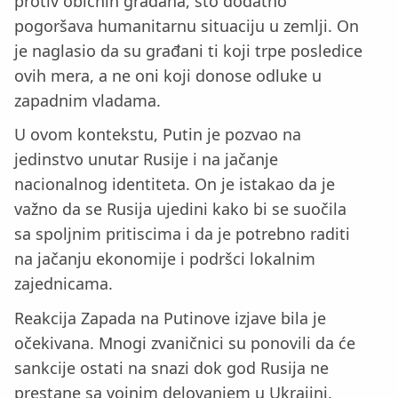
protiv običnih građana, što dodatno
pogoršava humanitarnu situaciju u zemlji. On
je naglasio da su građani ti koji trpe posledice
ovih mera, a ne oni koji donose odluke u
zapadnim vladama.
U ovom kontekstu, Putin je pozvao na
jedinstvo unutar Rusije i na jačanje
nacionalnog identiteta. On je istakao da je
važno da se Rusija ujedini kako bi se suočila
sa spoljnim pritiscima i da je potrebno raditi
na jačanju ekonomije i podršci lokalnim
zajednicama.
Reakcija Zapada na Putinove izjave bila je
očekivana. Mnogi zvaničnici su ponovili da će
sankcije ostati na snazi dok god Rusija ne
prestane sa vojnim delovanjem u Ukrajini.