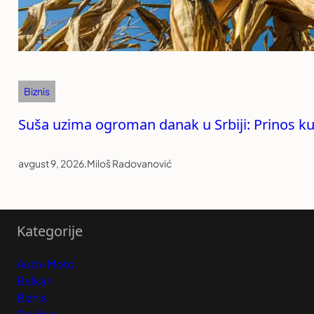
Biznis
Suša uzima ogroman danak u Srbiji: Prinos ku
avgust 9, 2026
.
Miloš Radovanović
Kategorije
Auto-Moto
Balkan
Biznis