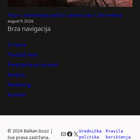
Požar u Deliblatskoj peščari zahvatio oko 1.500 hektara
avgust 9, 2026
Brza navigacija
O nama
Predloži Vest
Pretplatite se na vesti
Karijera
Marketing
Kontakt
©
2024 Balkan.buzz |
Urednička 
Pravila 
Mail
Facebook
X
Sva prava zadržana.
politika
korišćenja