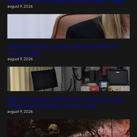
Cvijanović: Prošla su vremena uvođenja sankcija – Region
avgust 9, 2026
Đedović Handanović: Situacija sa NIS veći problem od
niskih vodostaja
avgust 9, 2026
Bečki robot srpskog naučnika donosi revoluciju: Metalne
dijelove popravlja direktno na mjestu kvara
avgust 9, 2026