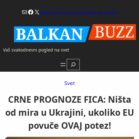
Skoči
Mail
Facebook
X
na
Naslovna
O nama
Pretplatite se na vesti
sadržaj
Vaš svakodnevni pogled na svet
Search
Svet
CRNE PROGNOZE FICA: Ništa
od mira u Ukrajini, ukoliko EU
povuče OVAJ potez!