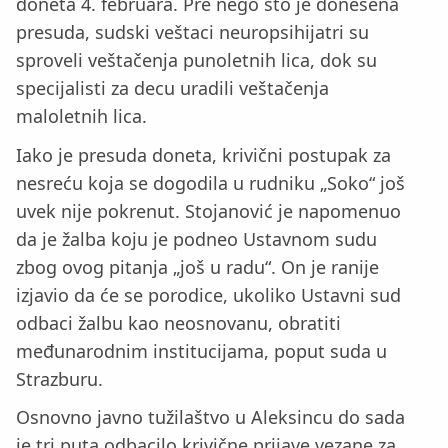
doneta 4. februara. Pre nego što je donesena
presuda, sudski veštaci neuropsihijatri su
sproveli veštačenja punoletnih lica, dok su
specijalisti za decu uradili veštačenja
maloletnih lica.
Iako je presuda doneta, krivični postupak za
nesreću koja se dogodila u rudniku „Soko“ još
uvek nije pokrenut. Stojanović je napomenuo
da je žalba koju je podneo Ustavnom sudu
zbog ovog pitanja „još u radu“. On je ranije
izjavio da će se porodice, ukoliko Ustavni sud
odbaci žalbu kao neosnovanu, obratiti
međunarodnim institucijama, poput suda u
Strazburu.
Osnovno javno tužilaštvo u Aleksincu do sada
je tri puta odbacilo krivične prijave vezane za