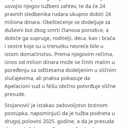
usvojio njegov tužbeni zahtev, te da će 24
pravnih sledbenika rudara ukupno dobiti 24
miliona dinara. Obeštećenje se dodeljuje za
duševni bol zbog smrti članova porodice, a
dobiće ga supruge, roditelji, deca, kao i braća
i sestre koje su u trenutku nesreće bile u
istom domaćinstvu. Prema njegovim rečima,
iznos od milion dinara može se činiti malim u
poređenju sa odštetama dodeljenim u sličnim
slučajevima, ali praksa pokazuje da
Apelacioni sud u Nišu obično potvrđuje slične
presude.
Stojanović je istakao zadovoljstvo brzinom
postupka, napominjući da je tužba podneta u
drugoj polovini 2025. godine, a da je presuda