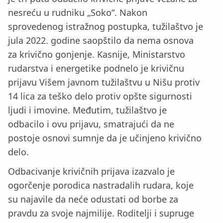
nesreću u rudniku „Soko“. Nakon
sprovedenog istražnog postupka, tužilaštvo je
jula 2022. godine saopštilo da nema osnova
za krivično gonjenje. Kasnije, Ministarstvo
rudarstva i energetike podnelo je krivičnu
prijavu Višem javnom tužilaštvu u Nišu protiv
14 lica za teško delo protiv opšte sigurnosti
ljudi i imovine. Međutim, tužilaštvo je
odbacilo i ovu prijavu, smatrajući da ne
postoje osnovi sumnje da je učinjeno krivično
delo.
Odbacivanje krivičnih prijava izazvalo je
ogorčenje porodica nastradalih rudara, koje
su najavile da neće odustati od borbe za
pravdu za svoje najmilije. Roditelji i supruge