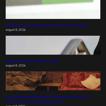
Vladimiru Lučiću trajno zabranjen ulazak na Kosovo
avgust 8, 2026
Volodimir Zelenski stigao u Srbiju
avgust 8, 2026
Hotel duboko pod zemljom: Do kreveta se stiže za 45
minuta, noć u pećini košta 700 evra!