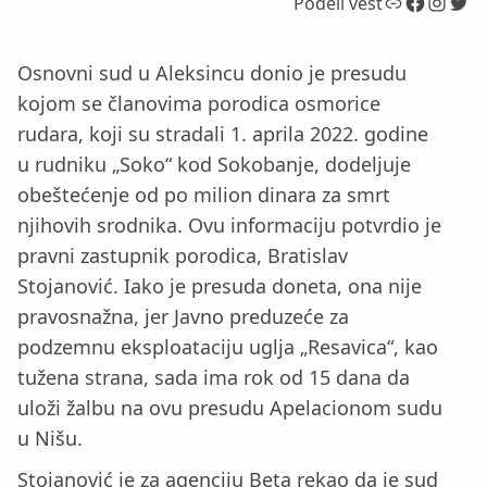
Link
Facebook
Instagram
Twitter
Podeli vest
Osnovni sud u Aleksincu donio je presudu
kojom se članovima porodica osmorice
rudara, koji su stradali 1. aprila 2022. godine
u rudniku „Soko“ kod Sokobanje, dodeljuje
obeštećenje od po milion dinara za smrt
njihovih srodnika. Ovu informaciju potvrdio je
pravni zastupnik porodica, Bratislav
Stojanović. Iako je presuda doneta, ona nije
pravosnažna, jer Javno preduzeće za
podzemnu eksploataciju uglja „Resavica“, kao
tužena strana, sada ima rok od 15 dana da
uloži žalbu na ovu presudu Apelacionom sudu
u Nišu.
Stojanović je za agenciju Beta rekao da je sud