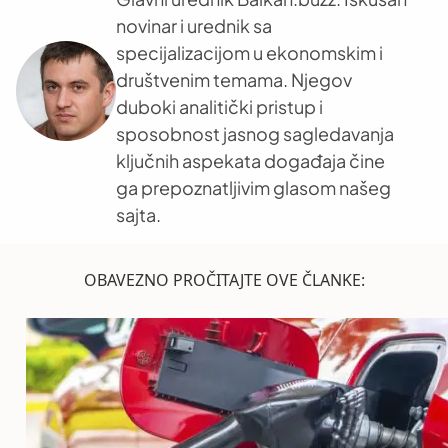
novinar i urednik sa
specijalizacijom u ekonomskim i
društvenim temama. Njegov
duboki analitički pristup i
sposobnost jasnog sagledavanja
ključnih aspekata događaja čine
ga prepoznatljivim glasom našeg
sajta.
OBAVEZNO PROČITAJTE OVE ČLANKE: