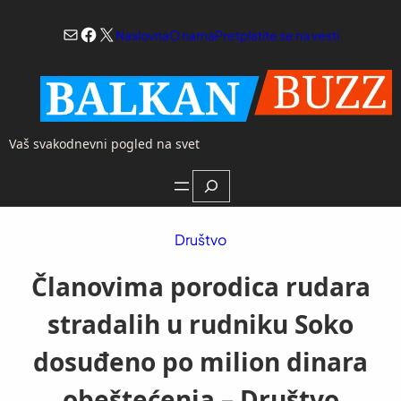
Skoči
Mail
Facebook
X
na
Naslovna
O nama
Pretplatite se na vesti
sadržaj
Vaš svakodnevni pogled na svet
Search
Društvo
Članovima porodica rudara
stradalih u rudniku Soko
dosuđeno po milion dinara
obeštećenja – Društvo