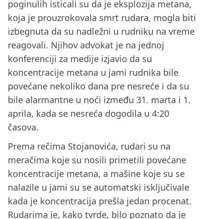
poginulih isticali su da je eksplozija metana,
koja je prouzrokovala smrt rudara, mogla biti
izbegnuta da su nadležni u rudniku na vreme
reagovali. Njihov advokat je na jednoj
konferenciji za medije izjavio da su
koncentracije metana u jami rudnika bile
povećane nekoliko dana pre nesreće i da su
bile alarmantne u noći između 31. marta i 1.
aprila, kada se nesreća dogodila u 4:20
časova.
Prema rečima Stojanovića, rudari su na
meračima koje su nosili primetili povećane
koncentracije metana, a mašine koje su se
nalazile u jami su se automatski isključivale
kada je koncentracija prešla jedan procenat.
Rudarima je, kako tvrde, bilo poznato da je