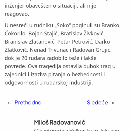
inženjer obavešten o situaciji, ali nije
reagovao.
U nesreći u rudniku „Soko“ poginuli su Branko
Čokorilo, Bojan Stajić, Bratislav Živković,
Branislav Zlatanović, Petar Petrović, Darko
Zlatković, Nenad Trivunac i Radovan Grujić,
dok je 20 rudara zadobilo teže i lakše
povrede. Ova tragedija ostavlja dubok trag u
zajednici i izaziva pitanja o bezbednosti i
odgovornosti u rudarskoj industriji.
«
Prethodno
Sledeće
»
Miloš Radovanović
Glavni urednik Balkan.buzz. Iskusan