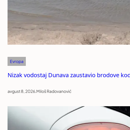
Evropa
Nizak vodostaj Dunava zaustavio brodove kod
avgust 8, 2026
.
Miloš Radovanović