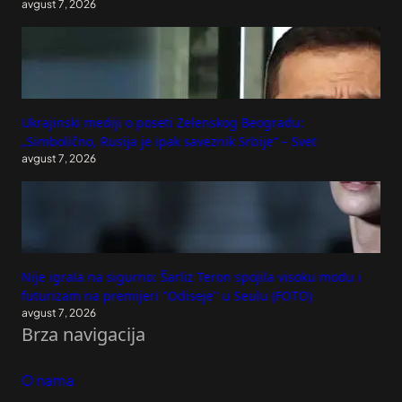
avgust 7, 2026
Ukrajinski mediji o poseti Zelenskog Beogradu:
„Simbolično, Rusija je ipak saveznik Srbije“ – Svet
avgust 7, 2026
Nije igrala na sigurno: Šarliz Teron spojila visoku modu i
futurizam na premijeri "Odiseje" u Seulu (FOTO)
avgust 7, 2026
Brza navigacija
O nama