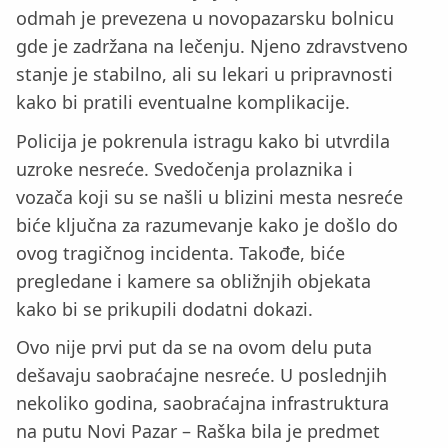
odmah je prevezena u novopazarsku bolnicu
gde je zadržana na lečenju. Njeno zdravstveno
stanje je stabilno, ali su lekari u pripravnosti
kako bi pratili eventualne komplikacije.
Policija je pokrenula istragu kako bi utvrdila
uzroke nesreće. Svedočenja prolaznika i
vozača koji su se našli u blizini mesta nesreće
biće ključna za razumevanje kako je došlo do
ovog tragičnog incidenta. Takođe, biće
pregledane i kamere sa obližnjih objekata
kako bi se prikupili dodatni dokazi.
Ovo nije prvi put da se na ovom delu puta
dešavaju saobraćajne nesreće. U poslednjih
nekoliko godina, saobraćajna infrastruktura
na putu Novi Pazar – Raška bila je predmet