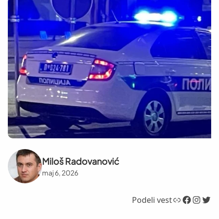
Miloš Radovanović
maj 6, 2026
Link
Facebook
Instagram
Twitter
Podeli vest