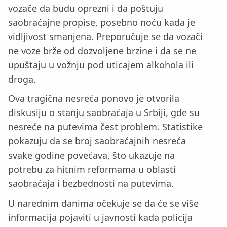
vozače da budu oprezni i da poštuju
saobraćajne propise, posebno noću kada je
vidljivost smanjena. Preporučuje se da vozači
ne voze brže od dozvoljene brzine i da se ne
upuštaju u vožnju pod uticajem alkohola ili
droga.
Ova tragična nesreća ponovo je otvorila
diskusiju o stanju saobraćaja u Srbiji, gde su
nesreće na putevima čest problem. Statistike
pokazuju da se broj saobraćajnih nesreća
svake godine povećava, što ukazuje na
potrebu za hitnim reformama u oblasti
saobraćaja i bezbednosti na putevima.
U narednim danima očekuje se da će se više
informacija pojaviti u javnosti kada policija