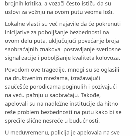
brojnih kritika, a vozači često ističu da su
uslovi za vožnju na ovom putu veoma loši.
Lokalne vlasti su već najavile da će pokrenuti
inicijative za poboljšanje bezbednosti na
ovom delu puta, uključujući povećanje broja
saobraćajnih znakova, postavljanje svetlosne
signalizacije i poboljšanje kvaliteta kolovoza.
Povodom ove tragedije, mnogi su se oglasili
na društvenim mrežama, izražavajući
saučešće porodicama poginulih i pozivajući
na veću pažnju u saobraćaju. Takođe,
apelovali su na nadležne institucije da hitno
reše problem bezbednosti na putu kako bi se
sprečile slične nesreće u budućnosti.
U međuvremenu, policija je apelovala na sve