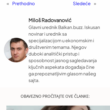
«
Prethodno
Sledeće
»
Miloš Radovanović
Glavni urednik Balkan.buzz. Iskusan
novinar i urednik sa
specijalizacijom u ekonomskim i
društvenim temama. Njegov
duboki analitički pristup i
sposobnost jasnog sagledavanja
ključnih aspekata događaja čine
ga prepoznatljivim glasom našeg
sajta.
OBAVEZNO PROČITAJTE OVE ČLANKE: