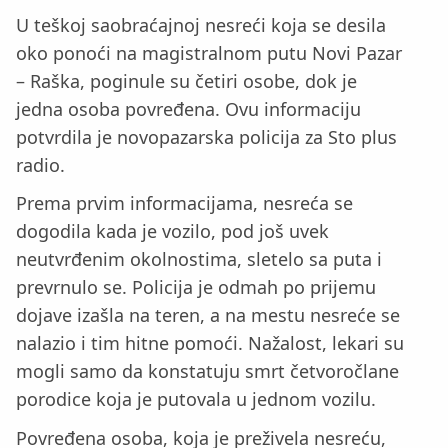
U teškoj saobraćajnoj nesreći koja se desila
oko ponoći na magistralnom putu Novi Pazar
– Raška, poginule su četiri osobe, dok je
jedna osoba povređena. Ovu informaciju
potvrdila je novopazarska policija za Sto plus
radio.
Prema prvim informacijama, nesreća se
dogodila kada je vozilo, pod još uvek
neutvrđenim okolnostima, sletelo sa puta i
prevrnulo se. Policija je odmah po prijemu
dojave izašla na teren, a na mestu nesreće se
nalazio i tim hitne pomoći. Nažalost, lekari su
mogli samo da konstatuju smrt četvoročlane
porodice koja je putovala u jednom vozilu.
Povređena osoba, koja je preživela nesreću,