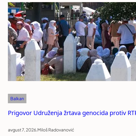
Balkan
Prigovor Udruženja žrtava genocida protiv RT
avgust 7, 2026
.
Miloš Radovanović