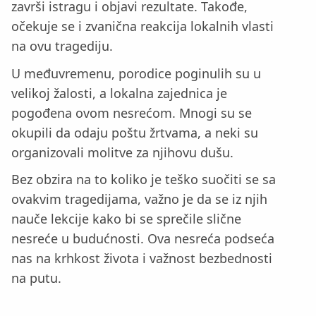
završi istragu i objavi rezultate. Takođe,
očekuje se i zvanična reakcija lokalnih vlasti
na ovu tragediju.
U međuvremenu, porodice poginulih su u
velikoj žalosti, a lokalna zajednica je
pogođena ovom nesrećom. Mnogi su se
okupili da odaju poštu žrtvama, a neki su
organizovali molitve za njihovu dušu.
Bez obzira na to koliko je teško suočiti se sa
ovakvim tragedijama, važno je da se iz njih
nauče lekcije kako bi se sprečile slične
nesreće u budućnosti. Ova nesreća podseća
nas na krhkost života i važnost bezbednosti
na putu.