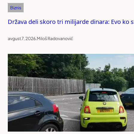
Biznis
Država deli skoro tri milijarde dinara: Evo k
avgust 7, 2026
.
Miloš Radovanović