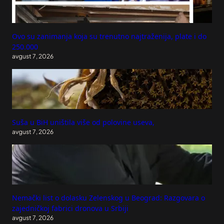
Ovo su zanimanja koja su trenutno najtraženija, plate i do
250.000
avgust 7, 2026
Suša u BiH uništila više od polovine useva,
avgust 7, 2026
Nemački list o dolasku Zelenskog u Beograd: Razgovara o
zajedničkoj fabrici dronova u Srbiji
avgust 7, 2026