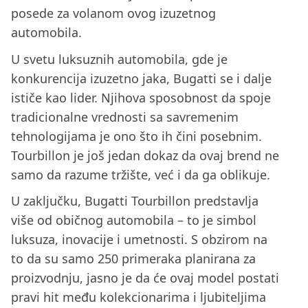
posede za volanom ovog izuzetnog
automobila.
U svetu luksuznih automobila, gde je
konkurencija izuzetno jaka, Bugatti se i dalje
ističe kao lider. Njihova sposobnost da spoje
tradicionalne vrednosti sa savremenim
tehnologijama je ono što ih čini posebnim.
Tourbillon je još jedan dokaz da ovaj brend ne
samo da razume tržište, već i da ga oblikuje.
U zaključku, Bugatti Tourbillon predstavlja
više od običnog automobila – to je simbol
luksuza, inovacije i umetnosti. S obzirom na
to da su samo 250 primeraka planirana za
proizvodnju, jasno je da će ovaj model postati
pravi hit među kolekcionarima i ljubiteljima