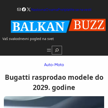
Skoči
Mail
Facebook
X
na
Naslovna
O nama
Pretplatite se na vesti
sadržaj
Vaš svakodnevni pogled na svet
Search
Auto-Moto
Bugatti rasprodao modele do
2029. godine