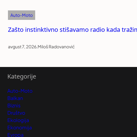
Auto-Moto
Zašto instinktivno stišavamo radio kada traži
avgust 7, 2026
.
Miloš Radovanović
Kategorije
Auto-Moto
Balkan
Biznis
Društvo
Ekologija
Ekonomija
Evropa