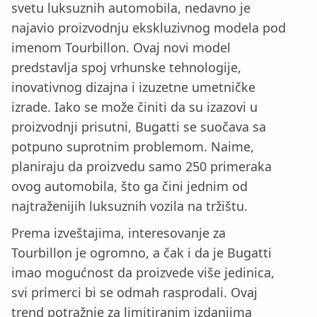
svetu luksuznih automobila, nedavno je
najavio proizvodnju ekskluzivnog modela pod
imenom Tourbillon. Ovaj novi model
predstavlja spoj vrhunske tehnologije,
inovativnog dizajna i izuzetne umetničke
izrade. Iako se može činiti da su izazovi u
proizvodnji prisutni, Bugatti se suočava sa
potpuno suprotnim problemom. Naime,
planiraju da proizvedu samo 250 primeraka
ovog automobila, što ga čini jednim od
najtraženijih luksuznih vozila na tržištu.
Prema izveštajima, interesovanje za
Tourbillon je ogromno, a čak i da je Bugatti
imao mogućnost da proizvede više jedinica,
svi primerci bi se odmah rasprodali. Ovaj
trend potražnje za limitiranim izdanjima