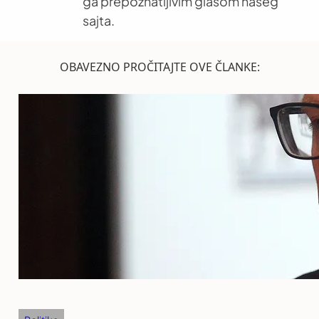
ga prepoznatljivim glasom našeg
sajta.
OBAVEZNO PROČITAJTE OVE ČLANKE: