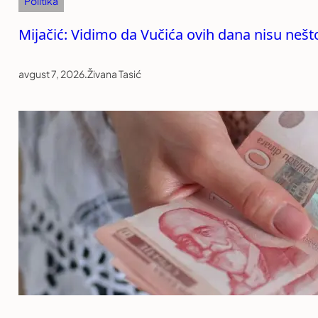
Politika
Mijačić: Vidimo da Vučića ovih dana nisu nešt
avgust 7, 2026
.
Živana Tasić