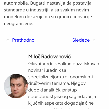
automobila. Bugatti nastavlja da postavlja
standarde u industriji, a sa svakim novim
modelom dokazuje da su granice inovacije
neograničene.
«
Prethodno
Sledeće
»
Miloš Radovanović
Glavni urednik Balkan.buzz. Iskusan
novinar i urednik sa
specijalizacijom u ekonomskim i
društvenim temama. Njegov
duboki analitički pristup i
sposobnost jasnog sagledavanja
ključnih aspekata događaja čine