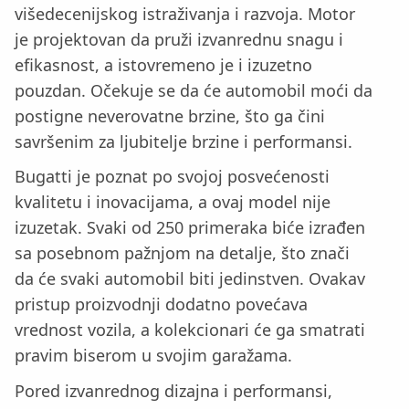
višedecenijskog istraživanja i razvoja. Motor
je projektovan da pruži izvanrednu snagu i
efikasnost, a istovremeno je i izuzetno
pouzdan. Očekuje se da će automobil moći da
postigne neverovatne brzine, što ga čini
savršenim za ljubitelje brzine i performansi.
Bugatti je poznat po svojoj posvećenosti
kvalitetu i inovacijama, a ovaj model nije
izuzetak. Svaki od 250 primeraka biće izrađen
sa posebnom pažnjom na detalje, što znači
da će svaki automobil biti jedinstven. Ovakav
pristup proizvodnji dodatno povećava
vrednost vozila, a kolekcionari će ga smatrati
pravim biserom u svojim garažama.
Pored izvanrednog dizajna i performansi,