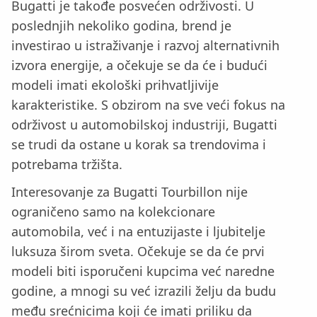
Bugatti je takođe posvećen održivosti. U
poslednjih nekoliko godina, brend je
investirao u istraživanje i razvoj alternativnih
izvora energije, a očekuje se da će i budući
modeli imati ekološki prihvatljivije
karakteristike. S obzirom na sve veći fokus na
održivost u automobilskoj industriji, Bugatti
se trudi da ostane u korak sa trendovima i
potrebama tržišta.
Interesovanje za Bugatti Tourbillon nije
ograničeno samo na kolekcionare
automobila, već i na entuzijaste i ljubitelje
luksuza širom sveta. Očekuje se da će prvi
modeli biti isporučeni kupcima već naredne
godine, a mnogi su već izrazili želju da budu
među srećnicima koji će imati priliku da