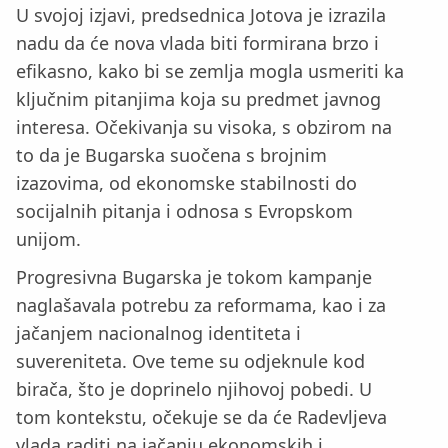
U svojoj izjavi, predsednica Jotova je izrazila
nadu da će nova vlada biti formirana brzo i
efikasno, kako bi se zemlja mogla usmeriti ka
ključnim pitanjima koja su predmet javnog
interesa. Očekivanja su visoka, s obzirom na
to da je Bugarska suočena s brojnim
izazovima, od ekonomske stabilnosti do
socijalnih pitanja i odnosa s Evropskom
unijom.
Progresivna Bugarska je tokom kampanje
naglašavala potrebu za reformama, kao i za
jačanjem nacionalnog identiteta i
suvereniteta. Ove teme su odjeknule kod
birača, što je doprinelo njihovoj pobedi. U
tom kontekstu, očekuje se da će Radevljeva
vlada raditi na jačanju ekonomskih i