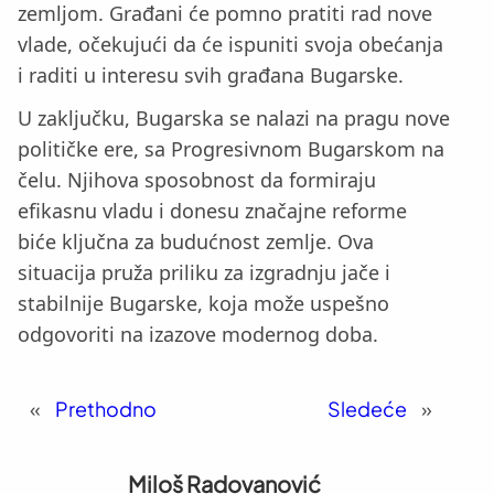
zemljom. Građani će pomno pratiti rad nove
vlade, očekujući da će ispuniti svoja obećanja
i raditi u interesu svih građana Bugarske.
U zaključku, Bugarska se nalazi na pragu nove
političke ere, sa Progresivnom Bugarskom na
čelu. Njihova sposobnost da formiraju
efikasnu vladu i donesu značajne reforme
biće ključna za budućnost zemlje. Ova
situacija pruža priliku za izgradnju jače i
stabilnije Bugarske, koja može uspešno
odgovoriti na izazove modernog doba.
«
Prethodno
Sledeće
»
Miloš Radovanović