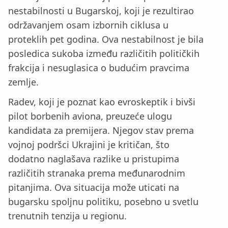
nestabilnosti u Bugarskoj, koji je rezultirao
održavanjem osam izbornih ciklusa u
proteklih pet godina. Ova nestabilnost je bila
posledica sukoba između različitih političkih
frakcija i nesuglasica o budućim pravcima
zemlje.
Radev, koji je poznat kao evroskeptik i bivši
pilot borbenih aviona, preuzeće ulogu
kandidata za premijera. Njegov stav prema
vojnoj podršci Ukrajini je kritičan, što
dodatno naglašava razlike u pristupima
različitih stranaka prema međunarodnim
pitanjima. Ova situacija može uticati na
bugarsku spoljnu politiku, posebno u svetlu
trenutnih tenzija u regionu.