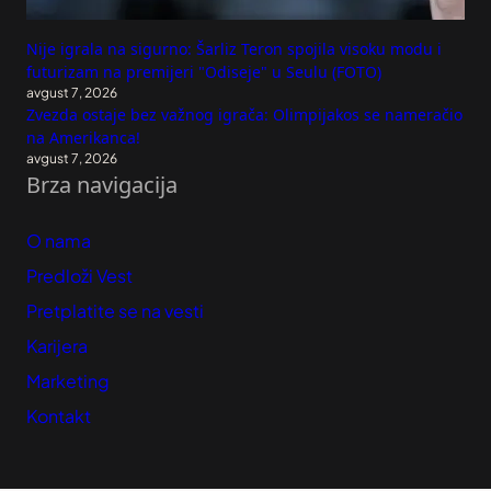
Nije igrala na sigurno: Šarliz Teron spojila visoku modu i
futurizam na premijeri "Odiseje" u Seulu (FOTO)
avgust 7, 2026
Zvezda ostaje bez važnog igrača: Olimpijakos se nameračio
na Amerikanca!
avgust 7, 2026
Brza navigacija
O nama
Predloži Vest
Pretplatite se na vesti
Karijera
Marketing
Kontakt