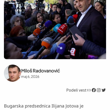
Miloš Radovanović
maj 6, 2026
Link
Facebook
Instagram
Twitter
Podeli vest
Bugarska predsednica Ilijana Jotova je