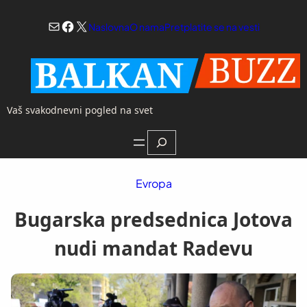
Skoči
Mail
Facebook
X
na
Naslovna
O nama
Pretplatite se na vesti
sadržaj
Vaš svakodnevni pogled na svet
Search
Evropa
Bugarska predsednica Jotova
nudi mandat Radevu