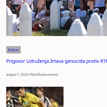
Balkan
Prigovor Udruženja žrtava genocida protiv RT
avgust 7, 2026
.
Miloš Radovanović