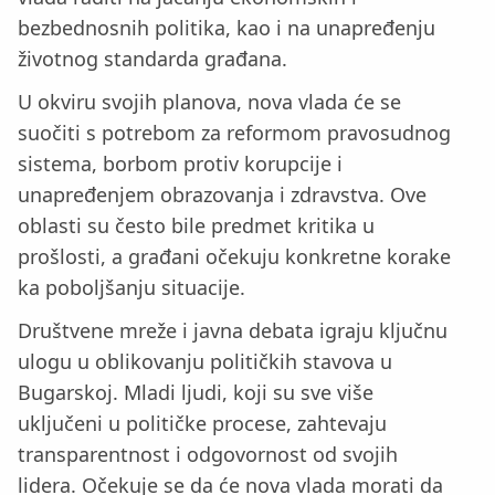
bezbednosnih politika, kao i na unapređenju
životnog standarda građana.
U okviru svojih planova, nova vlada će se
suočiti s potrebom za reformom pravosudnog
sistema, borbom protiv korupcije i
unapređenjem obrazovanja i zdravstva. Ove
oblasti su često bile predmet kritika u
prošlosti, a građani očekuju konkretne korake
ka poboljšanju situacije.
Društvene mreže i javna debata igraju ključnu
ulogu u oblikovanju političkih stavova u
Bugarskoj. Mladi ljudi, koji su sve više
uključeni u političke procese, zahtevaju
transparentnost i odgovornost od svojih
lidera. Očekuje se da će nova vlada morati da