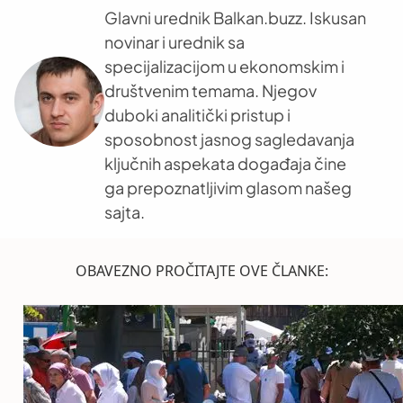
Glavni urednik Balkan.buzz. Iskusan
novinar i urednik sa
specijalizacijom u ekonomskim i
društvenim temama. Njegov
duboki analitički pristup i
sposobnost jasnog sagledavanja
ključnih aspekata događaja čine
ga prepoznatljivim glasom našeg
sajta.
OBAVEZNO PROČITAJTE OVE ČLANKE: