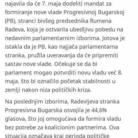
najavila da će 7. maja dodeliti mandat za
formiranje nove vlade Progresivnoj Bugarskoj
(PB), stranci bivšeg predsednika Rumena
Radeva, koja je ostvarila ubedljivu pobedu na
nedavnim parlamentarnim izborima. Jotova je
istakla da je PB, kao najjača parlamentarna
stranka, pružila uveravanja da će pripremiti
sastav nove vlade. Očekuje se da bi
parlament mogao potvrditi novu vladu već 8.
maja, što bi označilo početak stabilnosti u
zemlji nakon niza političkih kriza.
Na poslednjim izborima, Radevljeva stranka
Progresivna Bugarska osvojila je 44,6%
glasova, što joj omogućava da formira vladu
bez potrebe za koalicionim partnerima. Ova
situacija označava kraj perioda političke