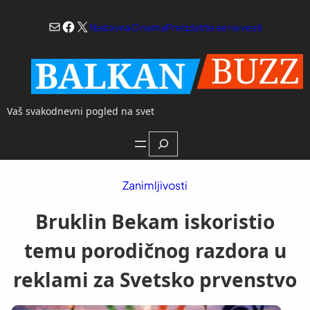
Skoči
Mail
Facebook
X
na
Naslovna
O nama
Pretplatite se na vesti
sadržaj
Vaš svakodnevni pogled na svet
Search
Zanimljivosti
Bruklin Bekam iskoristio
temu porodičnog razdora u
reklami za Svetsko prvenstvo