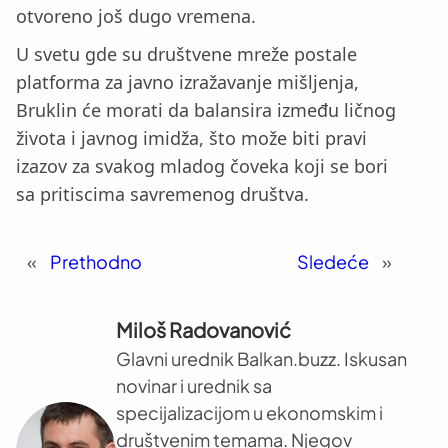
otvoreno još dugo vremena.
U svetu gde su društvene mreže postale
platforma za javno izražavanje mišljenja,
Bruklin će morati da balansira između ličnog
života i javnog imidža, što može biti pravi
izazov za svakog mladog čoveka koji se bori
sa pritiscima savremenog društva.
«
Prethodno
Sledeće
»
Miloš Radovanović
Glavni urednik Balkan.buzz. Iskusan
novinar i urednik sa
specijalizacijom u ekonomskim i
društvenim temama. Njegov