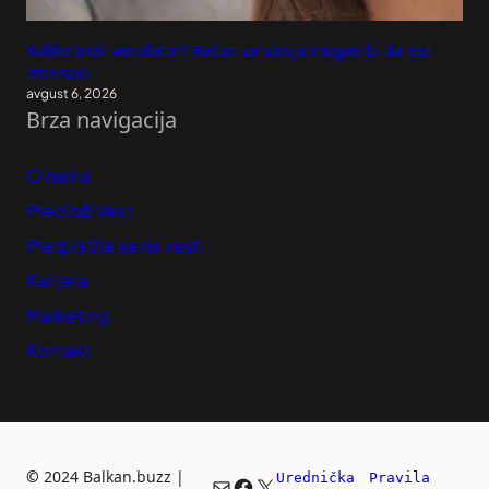
Koliko troši ventilator? Račun za struju mogao bi da vas
iznenadi
avgust 6, 2026
Brza navigacija
O nama
Predloži Vest
Pretplatite se na vesti
Karijera
Marketing
Kontakt
©
2024 Balkan.buzz |
Urednička 
Pravila 
Mail
Facebook
X