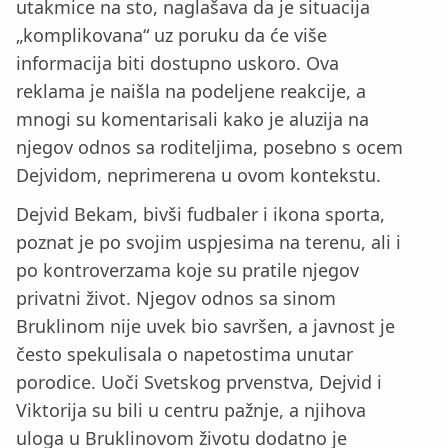
utakmice na sto, naglašava da je situacija
„komplikovana“ uz poruku da će više
informacija biti dostupno uskoro. Ova
reklama je naišla na podeljene reakcije, a
mnogi su komentarisali kako je aluzija na
njegov odnos sa roditeljima, posebno s ocem
Dejvidom, neprimerena u ovom kontekstu.
Dejvid Bekam, bivši fudbaler i ikona sporta,
poznat je po svojim uspjesima na terenu, ali i
po kontroverzama koje su pratile njegov
privatni život. Njegov odnos sa sinom
Bruklinom nije uvek bio savršen, a javnost je
često spekulisala o napetostima unutar
porodice. Uoči Svetskog prvenstva, Dejvid i
Viktorija su bili u centru pažnje, a njihova
uloga u Bruklinovom životu dodatno je