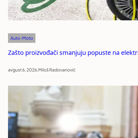
Auto-Moto
Zašto proizvođači smanjuju popuste na elekt
avgust 6, 2026
.
Miloš Radovanović