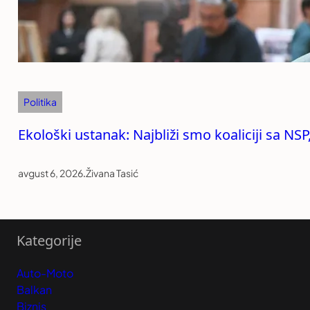
Politika
Ekološki ustanak: Najbliži smo koaliciji sa NS
avgust 6, 2026
.
Živana Tasić
Kategorije
Auto-Moto
Balkan
Biznis