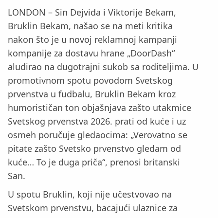
LONDON – Sin Dejvida i Viktorije Bekam,
Bruklin Bekam, našao se na meti kritika
nakon što je u novoj reklamnoj kampanji
kompanije za dostavu hrane „DoorDash“
aludirao na dugotrajni sukob sa roditeljima. U
promotivnom spotu povodom Svetskog
prvenstva u fudbalu, Bruklin Bekam kroz
humorističan ton objašnjava zašto utakmice
Svetskog prvenstva 2026. prati od kuće i uz
osmeh poručuje gledaocima: „Verovatno se
pitate zašto Svetsko prvenstvo gledam od
kuće… To je duga priča“, prenosi britanski
San.
U spotu Bruklin, koji nije učestvovao na
Svetskom prvenstvu, bacajući ulaznice za