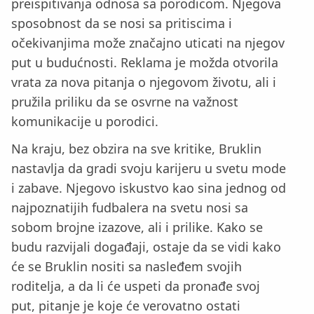
preispitivanja odnosa sa porodicom. Njegova
sposobnost da se nosi sa pritiscima i
očekivanjima može značajno uticati na njegov
put u budućnosti. Reklama je možda otvorila
vrata za nova pitanja o njegovom životu, ali i
pružila priliku da se osvrne na važnost
komunikacije u porodici.
Na kraju, bez obzira na sve kritike, Bruklin
nastavlja da gradi svoju karijeru u svetu mode
i zabave. Njegovo iskustvo kao sina jednog od
najpoznatijih fudbalera na svetu nosi sa
sobom brojne izazove, ali i prilike. Kako se
budu razvijali događaji, ostaje da se vidi kako
će se Bruklin nositi sa nasleđem svojih
roditelja, a da li će uspeti da pronađe svoj
put, pitanje je koje će verovatno ostati