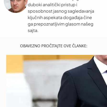
duboki analitički pristup i
sposobnost jasnog sagledavanja
ključnih aspekata događaja čine
ga prepoznatljivim glasom našeg
sajta.
OBAVEZNO PROČITAJTE OVE ČLANKE: