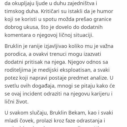
da okupljaju ljude u duhu zajedništva i
timskog duha. Kritičari su istakli da je humor
koji se koristi u spotu možda prešao granice
dobrog ukusa, što je dovelo do dodatnih
komentara o njegovoj ličnoj situaciji.
Bruklin je ranije izjavljivao koliko mu je važna
porodica, a ovakvi trenuci mogu izazvati
dodatni pritisak na njega. Njegov odnos sa
roditeljima je medijski eksploatisan, a svaki
potez koji napravi postaje predmet analize. U
svetlu ovih događaja, mnogi se pitaju kako će
se ovaj incident odraziti na njegovu karijeru i
lični život.
U svakom slučaju, Bruklin Bekam, kao i svaki
mladi čovek, prolazi kroz faze odrastanja i