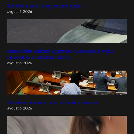
Toplotni talas u Evropi: rekordi, požari
avgust 6, 2026
Kada se bira kvalitet i sigurnost – Škoda ostaje među
najpoželjnijim izborima vozača
avgust 6, 2026
Sutra konstitutivna sednica Skupštine Kosova
avgust 6, 2026