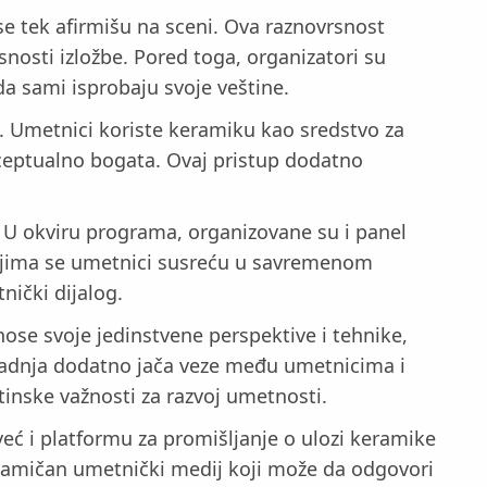
se tek afirmišu na sceni. Ova raznovrsnost
nosti izložbe. Pored toga, organizatori su
a sami isprobaju svoje veštine.
a. Umetnici koriste keramiku kao sredstvo za
nceptualno bogata. Ovaj pristup dodatno
 U okviru programa, organizovane su i panel
 kojima se umetnici susreću u savremenom
nički dijalog.
ose svoje jedinstvene perspektive i tehnike,
aradnja dodatno jača veze među umetnicima i
nske važnosti za razvoj umetnosti.
eć i platformu za promišljanje o ulozi keramike
inamičan umetnički medij koji može da odgovori