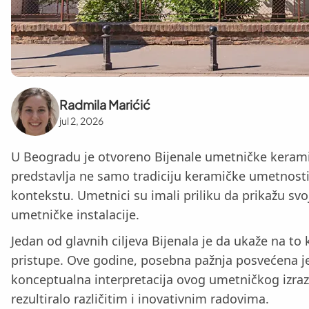
Radmila Marićić
jul 2, 2026
U Beogradu je otvoreno Bijenale umetničke keramike
predstavlja ne samo tradiciju keramičke umetnosti
kontekstu. Umetnici su imali priliku da prikažu sv
umetničke instalacije.
Jedan od glavnih ciljeva Bijenala je da ukaže na to
pristupe. Ove godine, posebna pažnja posvećena j
konceptualna interpretacija ovog umetničkog izraza
rezultiralo različitim i inovativnim radovima.