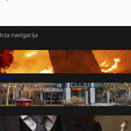
Brza navigacija
O nama
redloži Vest
retplatite se na vesti
arijera
Marketing
Kontakt