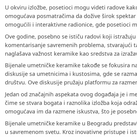
U okviru izložbe, posetioci mogu videti radove kako
omogućava posmatračima da dožive širok spektar pri
omogućili i interaktivne radionice, gde posetioci 
Ove godine, posebno se ističu radovi koji istražuju
komentarisanje savremenih problema, stvarajući ta
naglašava važnost keramike kao sredstva za izražava
Bijenale umetničke keramike takođe se fokusira na
diskusije sa umetnicima i kustosima, gde se razma
društvu. Ove diskusije pružaju platformu za razmen
Jedan od značajnih aspekata ovog događaja je i međ
čime se stvara bogata i raznolika izložba koja od
omogućava im da razmene iskustva, što je posebno
Bijenale umetničke keramike u Beogradu predstavlja
u savremenom svetu. Kroz inovativne pristupe i is