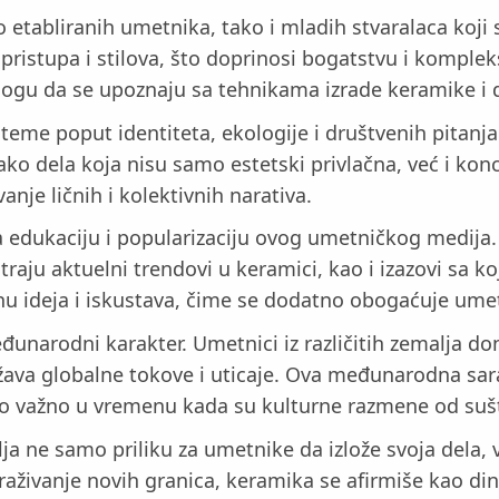
 etabliranih umetnika, tako i mladih stvaralaca koji 
stupa i stilova, što doprinosi bogatstvu i kompleks
mogu da se upoznaju sa tehnikama izrade keramike i d
 teme poput identiteta, ekologije i društvenih pitanj
ko dela koja nisu samo estetski privlačna, već i ko
nje ličnih i kolektivnih narativa.
 edukaciju i popularizaciju ovog umetničkog medija.
traju aktuelni trendovi u keramici, kao i izazovi sa
u ideja i iskustava, čime se dodatno obogaćuje umet
unarodni karakter. Umetnici iz različitih zemalja don
ražava globalne tokove i uticaje. Ova međunarodna s
 važno u vremenu kada su kulturne razmene od sušti
 ne samo priliku za umetnike da izlože svoja dela, v
traživanje novih granica, keramika se afirmiše kao d