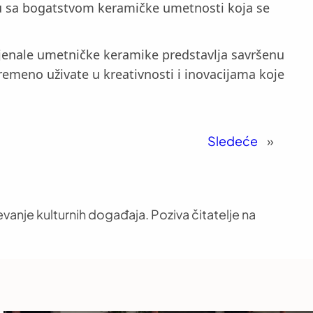
aju sa bogatstvom keramičke umetnosti koja se
Bijenale umetničke keramike predstavlja savršenu
emeno uživate u kreativnosti i inovacijama koje
Sledeće
»
vanje kulturnih događaja. Poziva čitatelje na