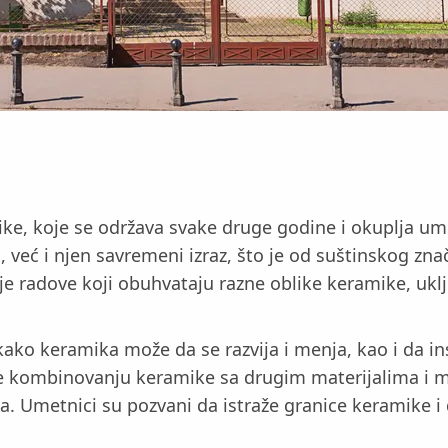
, koje se održava svake druge godine i okuplja umetn
, već i njen savremeni izraz, što je od suštinskog z
oje radove koji obuhvataju razne oblike keramike, ukl
 kako keramika može da se razvija i menja, kao i da in
e kombinovanju keramike sa drugim materijalima i m
. Umetnici su pozvani da istraže granice keramike i 