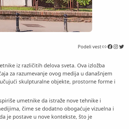
Link
Facebook
Instagram
Twitter
Podeli vest
ike iz različitih delova sveta. Ova izložba
načaja za razumevanje ovog medija u današnjem
jučujući skulpturalne objekte, prostorne forme i
spiriše umetnike da istraže nove tehnike i
edijima, čime se dodatno obogaćuje vizuelna i
da je postave u nove kontekste, što je