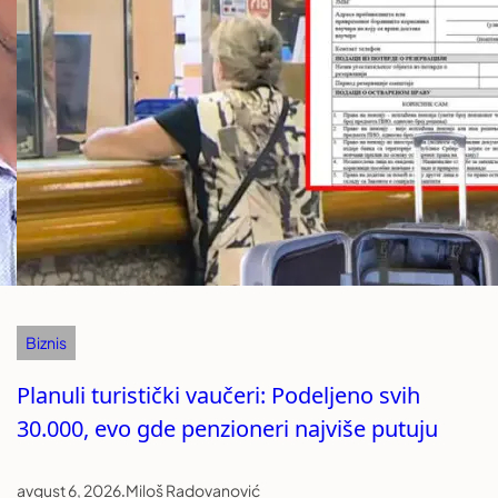
Biznis
Planuli turistički vaučeri: Podeljeno svih
30.000, evo gde penzioneri najviše putuju
avgust 6, 2026
.
Miloš Radovanović