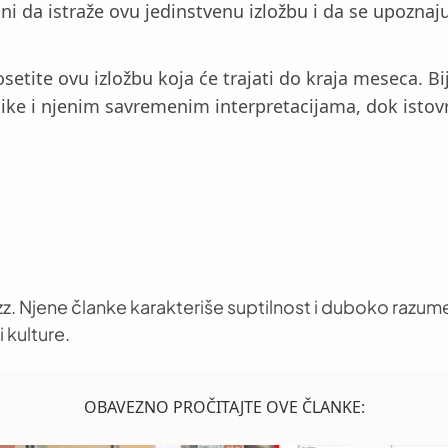
ni da istraže ovu jedinstvenu izložbu i da se upozn
osetite ovu izložbu koja će trajati do kraja meseca. 
ike i njenim savremenim interpretacijama, dok istovr
z. Njene članke karakteriše suptilnost i duboko razume
 kulture.
OBAVEZNO PROČITAJTE OVE ČLANKE: