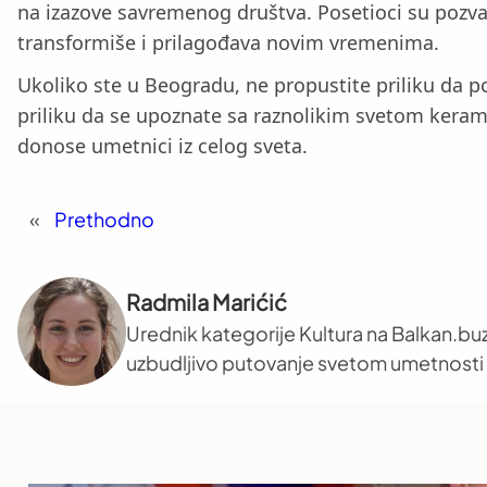
na izazove savremenog društva. Posetioci su pozva
transformiše i prilagođava novim vremenima.
Ukoliko ste u Beogradu, ne propustite priliku da p
priliku da se upoznate sa raznolikim svetom keram
donose umetnici iz celog sveta.
«
Prethodno
Radmila Marićić
Urednik kategorije Kultura na Balkan.buz
uzbudljivo putovanje svetom umetnosti i