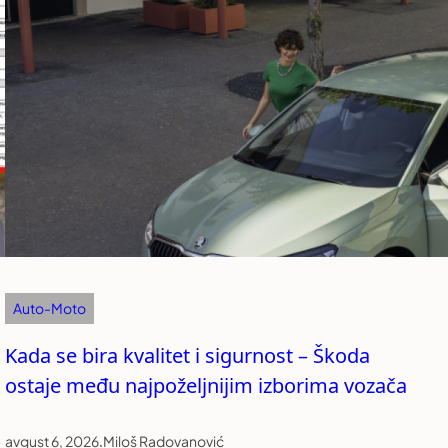
Auto-Moto
Kada se bira kvalitet i sigurnost – Škoda
ostaje među najpoželjnijim izborima vozača
avgust 6, 2026
.
Miloš Radovanović