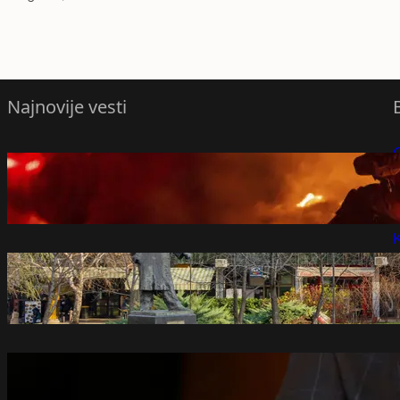
Najnovije vesti
Požar kod Trebinja preti bazi Hercegovina
P
puteva
avgust 6, 2026
P
K
Demontaža „Staklenca“ do kraja godine“:
Čučković kaže da su krtice za metro na
putu ka Srbiji
avgust 6, 2026
Stefanović: Vučićeva vlast ponovo svađa
Srbiju sa regionom zbog sopstvenih
neuspeha