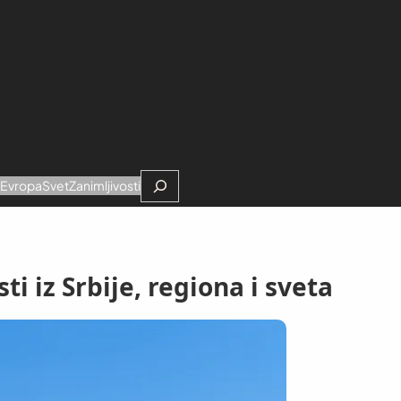
Search
e
Evropa
Svet
Zanimljivosti
i iz Srbije, regiona i sveta