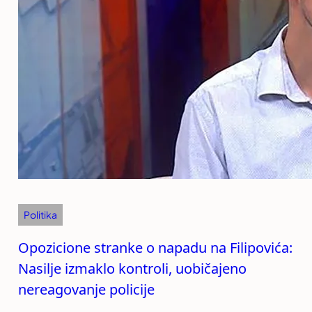
Politika
Opozicione stranke o napadu na Filipovića:
Nasilje izmaklo kontroli, uobičajeno
nereagovanje policije