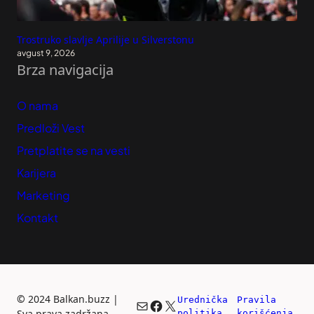
Trostruko slavlje Aprilije u Silverstonu
avgust 9, 2026
Brza navigacija
O nama
Predloži Vest
Pretplatite se na vesti
Karijera
Marketing
Kontakt
©
2024 Balkan.buzz |
Urednička 
Pravila 
Mail
Facebook
X
Sva prava zadržana.
politika
korišćenja