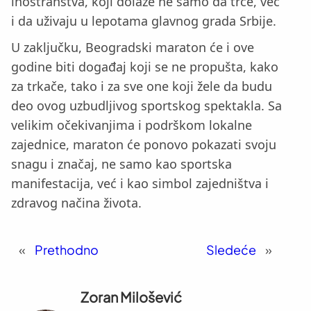
inostranstva, koji dolaze ne samo da trče, već
i da uživaju u lepotama glavnog grada Srbije.
U zaključku, Beogradski maraton će i ove
godine biti događaj koji se ne propušta, kako
za trkače, tako i za sve one koji žele da budu
deo ovog uzbudljivog sportskog spektakla. Sa
velikim očekivanjima i podrškom lokalne
zajednice, maraton će ponovo pokazati svoju
snagu i značaj, ne samo kao sportska
manifestacija, već i kao simbol zajedništva i
zdravog načina života.
«
Prethodno
Sledeće
»
Zoran Milošević