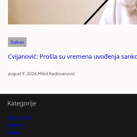
Balkan
Cvijanović: Prošla su vremena uvođenja sankc
avgust 9, 2026
.
Miloš Radovanović
Kategorije
Auto-Moto
Balkan
Biznis