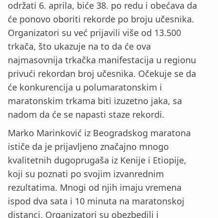
održati 6. aprila, biće 38. po redu i obećava da
će ponovo oboriti rekorde po broju učesnika.
Organizatori su već prijavili više od 13.500
trkača, što ukazuje na to da će ova
najmasovnija trkačka manifestacija u regionu
privući rekordan broj učesnika. Očekuje se da
će konkurencija u polumaratonskim i
maratonskim trkama biti izuzetno jaka, sa
nadom da će se napasti staze rekordi.
Marko Marinković iz Beogradskog maratona
ističe da je prijavljeno značajno mnogo
kvalitetnih dugoprugaša iz Kenije i Etiopije,
koji su poznati po svojim izvanrednim
rezultatima. Mnogi od njih imaju vremena
ispod dva sata i 10 minuta na maratonskoj
distanci. Organizatori su obezbedili i