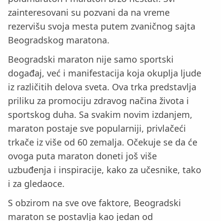
zainteresovani su pozvani da na vreme
rezervišu svoja mesta putem zvaničnog sajta
Beogradskog maratona.
Beogradski maraton nije samo sportski
događaj, već i manifestacija koja okuplja ljude
iz različitih delova sveta. Ova trka predstavlja
priliku za promociju zdravog načina života i
sportskog duha. Sa svakim novim izdanjem,
maraton postaje sve popularniji, privlačeći
trkače iz više od 60 zemalja. Očekuje se da će
ovoga puta maraton doneti još više
uzbuđenja i inspiracije, kako za učesnike, tako
i za gledaoce.
S obzirom na sve ove faktore, Beogradski
maraton se postavlja kao jedan od