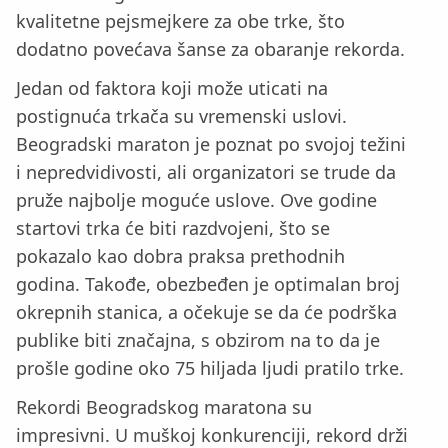
kvalitetne pejsmejkere za obe trke, što
dodatno povećava šanse za obaranje rekorda.
Jedan od faktora koji može uticati na
postignuća trkača su vremenski uslovi.
Beogradski maraton je poznat po svojoj težini
i nepredvidivosti, ali organizatori se trude da
pruže najbolje moguće uslove. Ove godine
startovi trka će biti razdvojeni, što se
pokazalo kao dobra praksa prethodnih
godina. Takođe, obezbeđen je optimalan broj
okrepnih stanica, a očekuje se da će podrška
publike biti značajna, s obzirom na to da je
prošle godine oko 75 hiljada ljudi pratilo trke.
Rekordi Beogradskog maratona su
impresivni. U muškoj konkurenciji, rekord drži