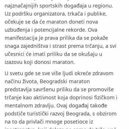
najznačajnijih sportskih događaja u regionu.
Uz podršku organizatora, trkača i publike,
očekuje se da će maraton doneti nova
uzbuđenja i potencijalne rekorde. Ova
manifestacija je prava prilika da se pokaže
snaga zajedništva i strast prema trčanju, a svi
učesnici će imati priliku da se okušaju u
izazovu koji donosi maraton.
U svetu gde se sve više ljudi okreće zdravom
načinu života, Beogradski maraton
predstavlja savršenu priliku da se promoviše
trčanje kao aktivnost koja doprinosi fizičkom i
mentalnom zdravlju. Ovaj događaj takođe
podstiče turistički razvoj Beograda, s obzirom
na to da privlači mnoge posetioce iz