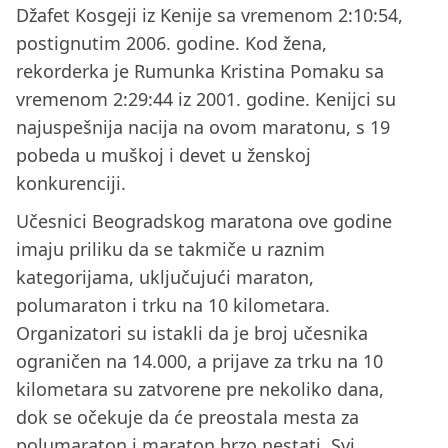
Džafet Kosgeji iz Kenije sa vremenom 2:10:54,
postignutim 2006. godine. Kod žena,
rekorderka je Rumunka Kristina Pomaku sa
vremenom 2:29:44 iz 2001. godine. Kenijci su
najuspešnija nacija na ovom maratonu, s 19
pobeda u muškoj i devet u ženskoj
konkurenciji.
Učesnici Beogradskog maratona ove godine
imaju priliku da se takmiče u raznim
kategorijama, uključujući maraton,
polumaraton i trku na 10 kilometara.
Organizatori su istakli da je broj učesnika
ograničen na 14.000, a prijave za trku na 10
kilometara su zatvorene pre nekoliko dana,
dok se očekuje da će preostala mesta za
polumaraton i maraton brzo nestati. Svi