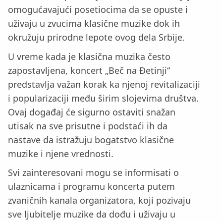
omogućavajući posetiocima da se opuste i
uživaju u zvucima klasične muzike dok ih
okružuju prirodne lepote ovog dela Srbije.
U vreme kada je klasična muzika često
zapostavljena, koncert „Beč na Đetinji“
predstavlja važan korak ka njenoj revitalizaciji
i popularizaciji među širim slojevima društva.
Ovaj događaj će sigurno ostaviti snažan
utisak na sve prisutne i podstaći ih da
nastave da istražuju bogatstvo klasične
muzike i njene vrednosti.
Svi zainteresovani mogu se informisati o
ulaznicama i programu koncerta putem
zvaničnih kanala organizatora, koji pozivaju
sve ljubitelje muzike da dođu i uživaju u