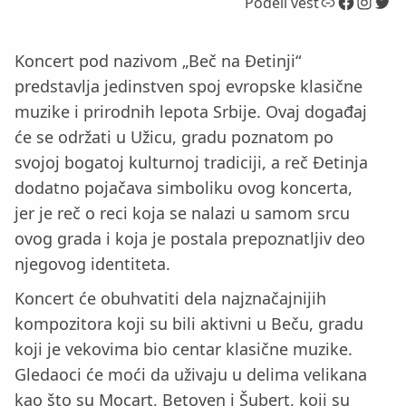
Link
Facebook
Instagram
Twitter
Podeli vest
Koncert pod nazivom „Beč na Đetinji“
predstavlja jedinstven spoj evropske klasične
muzike i prirodnih lepota Srbije. Ovaj događaj
će se održati u Užicu, gradu poznatom po
svojoj bogatoj kulturnoj tradiciji, a reč Đetinja
dodatno pojačava simboliku ovog koncerta,
jer je reč o reci koja se nalazi u samom srcu
ovog grada i koja je postala prepoznatljiv deo
njegovog identiteta.
Koncert će obuhvatiti dela najznačajnijih
kompozitora koji su bili aktivni u Beču, gradu
koji je vekovima bio centar klasične muzike.
Gledaoci će moći da uživaju u delima velikana
kao što su Mocart, Betoven i Šubert, koji su