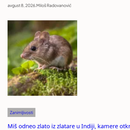
avgust 8, 2026
.
Miloš Radovanović
Zanimljivosti
Miš odneo zlato iz zlatare u Indiji, kamere ot