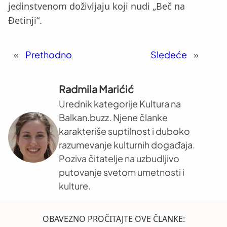
jedinstvenom doživljaju koji nudi „Beč na
Đetinji“.
«
Prethodno
Sledeće
»
Radmila Marićić
Urednik kategorije Kultura na
Balkan.buzz. Njene članke
karakteriše suptilnost i duboko
razumevanje kulturnih događaja.
Poziva čitatelje na uzbudljivo
putovanje svetom umetnosti i
kulture.
OBAVEZNO PROČITAJTE OVE ČLANKE: