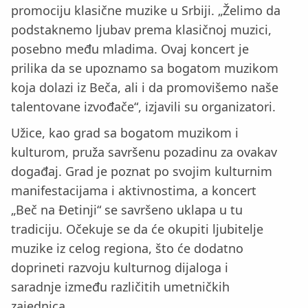
promociju klasične muzike u Srbiji. „Želimo da
podstaknemo ljubav prema klasičnoj muzici,
posebno među mladima. Ovaj koncert je
prilika da se upoznamo sa bogatom muzikom
koja dolazi iz Beča, ali i da promovišemo naše
talentovane izvođače“, izjavili su organizatori.
Užice, kao grad sa bogatom muzikom i
kulturom, pruža savršenu pozadinu za ovakav
događaj. Grad je poznat po svojim kulturnim
manifestacijama i aktivnostima, a koncert
„Beč na Đetinji“ se savršeno uklapa u tu
tradiciju. Očekuje se da će okupiti ljubitelje
muzike iz celog regiona, što će dodatno
doprineti razvoju kulturnog dijaloga i
saradnje između različitih umetničkih
zajednica.