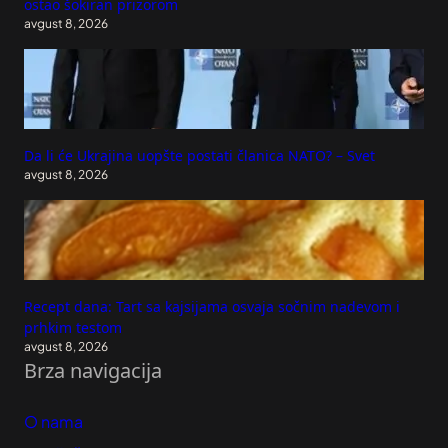
ostao šokiran prizorom
avgust 8, 2026
Da li će Ukrajina uopšte postati članica NATO? – Svet
avgust 8, 2026
Recept dana: Tart sa kajsijama osvaja sočnim nadevom i
prhkim testom
avgust 8, 2026
Brza navigacija
O nama