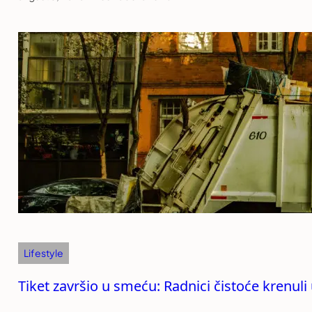
Lifestyle
Tiket završio u smeću: Radnici čistoće krenul