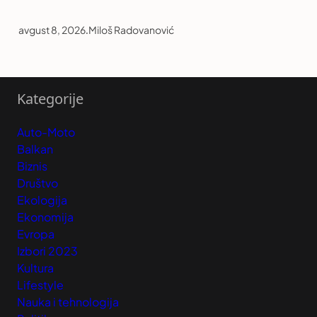
avgust 8, 2026
.
Miloš Radovanović
Kategorije
Auto-Moto
Balkan
Biznis
Društvo
Ekologija
Ekonomija
Evropa
Izbori 2023
Kultura
Lifestyle
Nauka i tehnologija