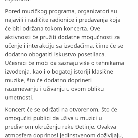
Pored muzičkog programa, organizatori su
najavili i različite radionice i predavanja koja
će biti održana tokom koncerta. Ove
aktivnosti će pružiti dodatne mogućnosti za
učenje i interakciju sa izvođačima, čime će se
dodatno obogatiti iskustvo posetilaca.
Učesnici će moći da saznaju više o tehnikama
izvođenja, kao i o bogatoj istoriji klasične
muzike, što će dodatno doprineti
razumevanju i uživanju u ovom obliku
umetnosti.
Koncert će se održati na otvorenom, što će
omogućiti publici da uživa u muzici u
predivnom okruženju reke Đetinje. Ovakva
atmosfera doprinosi jedinstvenom doživljaju,