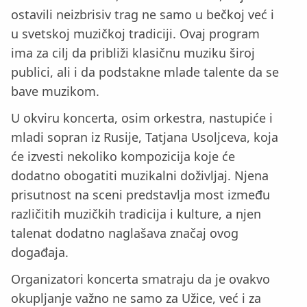
ostavili neizbrisiv trag ne samo u bečkoj već i
u svetskoj muzičkoj tradiciji. Ovaj program
ima za cilj da približi klasičnu muziku široj
publici, ali i da podstakne mlade talente da se
bave muzikom.
U okviru koncerta, osim orkestra, nastupiće i
mladi sopran iz Rusije, Tatjana Usoljceva, koja
će izvesti nekoliko kompozicija koje će
dodatno obogatiti muzikalni doživljaj. Njena
prisutnost na sceni predstavlja most između
različitih muzičkih tradicija i kulture, a njen
talenat dodatno naglašava značaj ovog
događaja.
Organizatori koncerta smatraju da je ovakvo
okupljanje važno ne samo za Užice, već i za