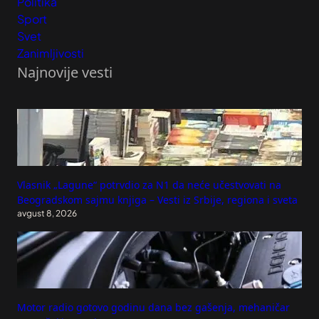
Politika
Sport
Svet
Zanimljivosti
Najnovije vesti
Vlasnik „Lagune“ potrvdio za N1 da neće učestvovati na
Beogradskom sajmu knjiga – Vesti iz Srbije, regiona i sveta
avgust 8, 2026
Motor radio gotovo godinu dana bez gašenja, mehaničar