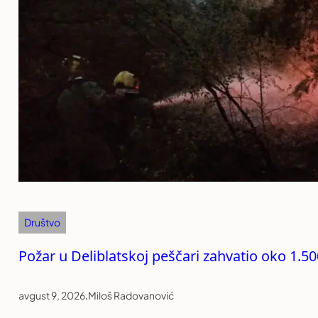
Društvo
Požar u Deliblatskoj peščari zahvatio oko 1.5
avgust 9, 2026
.
Miloš Radovanović