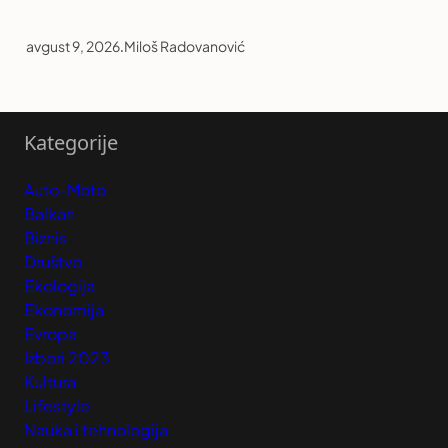
avgust 9, 2026
.
Miloš Radovanović
Kategorije
Auto-Moto
Balkan
Biznis
Društvo
Ekologija
Ekonomija
Evropa
Izbori 2023
Kultura
Lifestyle
Nauka i tehnologija