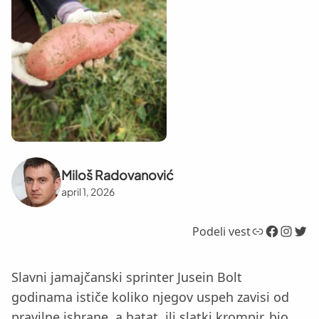
Miloš Radovanović
april 1, 2026
Link
Facebook
Instagram
Twitter
Podeli vest
Slavni jamajčanski sprinter Jusein Bolt
godinama ističe koliko njegov uspeh zavisi od
pravilne ishrane, a batat, ili slatki krompir, bio