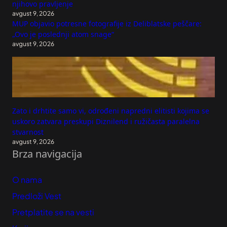
njihovo pravljenje
avgust 9, 2026
MUP objavio potresne fotografije iz Deliblatske peščare:
„Ovo je poslednji atom snage“
avgust 9, 2026
Zato i drhtite samo vi, odrođeni napredni elitisti kojima se
uskoro zatvara preskupi Diznilend i ružičasta paralelna
stvarnost
avgust 9, 2026
Brza navigacija
O nama
Predloži Vest
Pretplatite se na vesti