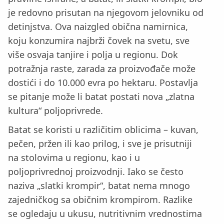
je redovno prisutan na njegovom jelovniku od
detinjstva. Ova naizgled obična namirnica,
koju konzumira najbrži čovek na svetu, sve
više osvaja tanjire i polja u regionu. Dok
potražnja raste, zarada za proizvođače može
dostići i do 10.000 evra po hektaru. Postavlja
se pitanje može li batat postati nova „zlatna
kultura“ poljoprivrede.
Batat se koristi u različitim oblicima – kuvan,
pečen, pržen ili kao prilog, i sve je prisutniji
na stolovima u regionu, kao i u
poljoprivrednoj proizvodnji. Iako se često
naziva „slatki krompir“, batat nema mnogo
zajedničkog sa običnim krompirom. Razlike
se ogledaju u ukusu, nutritivnim vrednostima