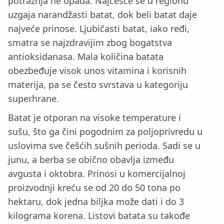
potražnja ne opada. Najčešće se u regionu
uzgaja narandžasti batat, dok beli batat daje
najveće prinose. Ljubičasti batat, iako ređi,
smatra se najzdravijim zbog bogatstva
antioksidanasa. Mala količina batata
obezbeđuje visok unos vitamina i korisnih
materija, pa se često svrstava u kategoriju
superhrane.
Batat je otporan na visoke temperature i
sušu, što ga čini pogodnim za poljoprivredu u
uslovima sve češćih sušnih perioda. Sadi se u
junu, a berba se obično obavlja između
avgusta i oktobra. Prinosi u komercijalnoj
proizvodnji kreću se od 20 do 50 tona po
hektaru, dok jedna biljka može dati i do 3
kilograma korena. Listovi batata su takođe