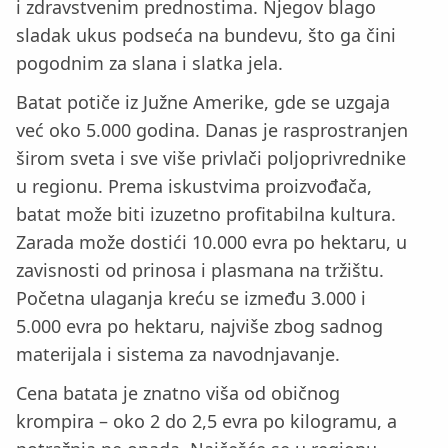
i zdravstvenim prednostima. Njegov blago
sladak ukus podseća na bundevu, što ga čini
pogodnim za slana i slatka jela.
Batat potiče iz Južne Amerike, gde se uzgaja
već oko 5.000 godina. Danas je rasprostranjen
širom sveta i sve više privlači poljoprivrednike
u regionu. Prema iskustvima proizvođača,
batat može biti izuzetno profitabilna kultura.
Zarada može dostići 10.000 evra po hektaru, u
zavisnosti od prinosa i plasmana na tržištu.
Početna ulaganja kreću se između 3.000 i
5.000 evra po hektaru, najviše zbog sadnog
materijala i sistema za navodnjavanje.
Cena batata je znatno viša od običnog
krompira – oko 2 do 2,5 evra po kilogramu, a