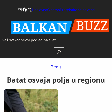
Skoči
Mail
Facebook
X
na
Naslovna
O nama
Pretplatite se na vesti
sadržaj
Vaš svakodnevni pogled na svet
Search
Biznis
Batat osvaja polja u regionu