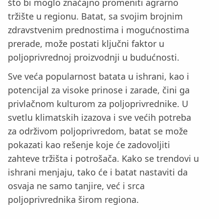
što bi moglo značajno promeniti agrarno
tržište u regionu. Batat, sa svojim brojnim
zdravstvenim prednostima i mogućnostima
prerade, može postati ključni faktor u
poljoprivrednoj proizvodnji u budućnosti.
Sve veća popularnost batata u ishrani, kao i
potencijal za visoke prinose i zarade, čini ga
privlačnom kulturom za poljoprivrednike. U
svetlu klimatskih izazova i sve većih potreba
za održivom poljoprivredom, batat se može
pokazati kao rešenje koje će zadovoljiti
zahteve tržišta i potrošača. Kako se trendovi u
ishrani menjaju, tako će i batat nastaviti da
osvaja ne samo tanjire, već i srca
poljoprivrednika širom regiona.