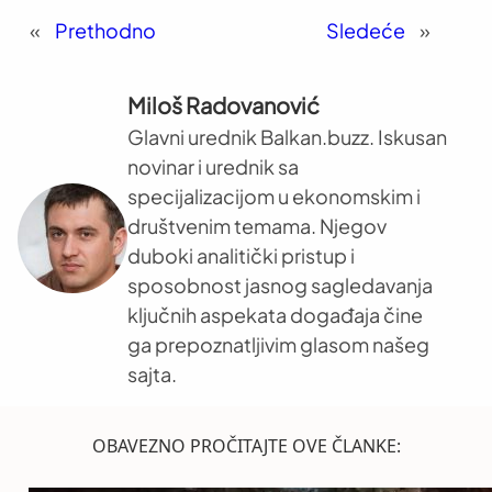
«
Prethodno
Sledeće
»
Miloš Radovanović
Glavni urednik Balkan.buzz. Iskusan
novinar i urednik sa
specijalizacijom u ekonomskim i
društvenim temama. Njegov
duboki analitički pristup i
sposobnost jasnog sagledavanja
ključnih aspekata događaja čine
ga prepoznatljivim glasom našeg
sajta.
OBAVEZNO PROČITAJTE OVE ČLANKE: