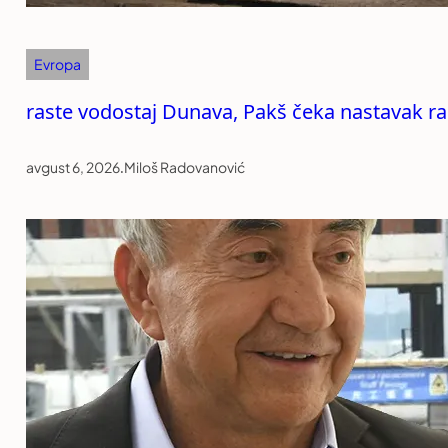
Evropa
raste vodostaj Dunava, Pakš čeka nastavak r
avgust 6, 2026
.
Miloš Radovanović