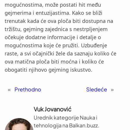
mogućnostima, može postati hit među
gejmerima i entuzijastima. Kako se bliži
trenutak kada će ova ploča biti dostupna na
tržištu, gejming zajednica s nestrpljenjem
očekuje dodatne informacije i detalje o
mogućnostima koje će pružiti. Uzbuđenje
raste, a svi očajnički žele da saznaju koliko će
ova matična ploča biti moćna i koliko će
obogatiti njihovo gejming iskustvo.
«
Prethodno
Sledeće
»
Vuk Jovanović
Urednik kategorije Nauka i
tehnologija na Balkan.buzz.