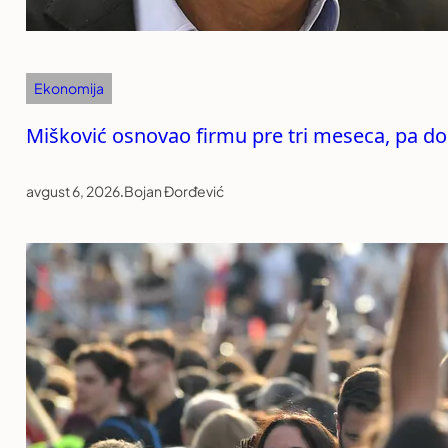
Ekonomija
Mišković osnovao firmu pre tri meseca, pa d
avgust 6, 2026
.
Bojan Đorđević