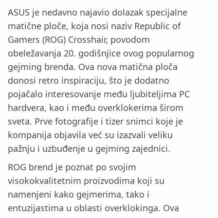
ASUS je nedavno najavio dolazak specijalne
matične ploče, koja nosi naziv Republic of
Gamers (ROG) Crosshair, povodom
obeležavanja 20. godišnjice ovog popularnog
gejming brenda. Ova nova matična ploča
donosi retro inspiraciju, što je dodatno
pojačalo interesovanje među ljubiteljima PC
hardvera, kao i među overklokerima širom
sveta. Prve fotografije i tizer snimci koje je
kompanija objavila već su izazvali veliku
pažnju i uzbuđenje u gejming zajednici.
ROG brend je poznat po svojim
visokokvalitetnim proizvodima koji su
namenjeni kako gejmerima, tako i
entuzijastima u oblasti overklokinga. Ova