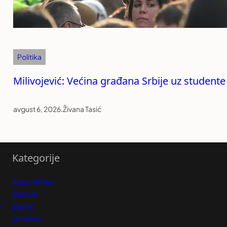
Politika
Milivojević: Većina građana Srbije uz studente
avgust 6, 2026
.
Živana Tasić
Kategorije
Auto-Moto
Balkan
Biznis
Društvo