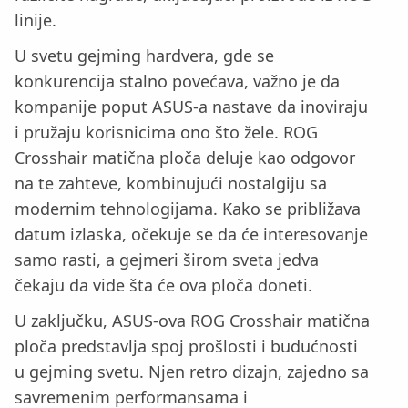
linije.
U svetu gejming hardvera, gde se
konkurencija stalno povećava, važno je da
kompanije poput ASUS-a nastave da inoviraju
i pružaju korisnicima ono što žele. ROG
Crosshair matična ploča deluje kao odgovor
na te zahteve, kombinujući nostalgiju sa
modernim tehnologijama. Kako se približava
datum izlaska, očekuje se da će interesovanje
samo rasti, a gejmeri širom sveta jedva
čekaju da vide šta će ova ploča doneti.
U zaključku, ASUS-ova ROG Crosshair matična
ploča predstavlja spoj prošlosti i budućnosti
u gejming svetu. Njen retro dizajn, zajedno sa
savremenim performansama i