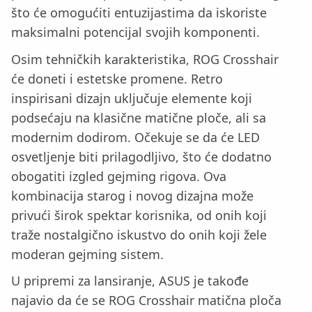
što će omogućiti entuzijastima da iskoriste
maksimalni potencijal svojih komponenti.
Osim tehničkih karakteristika, ROG Crosshair
će doneti i estetske promene. Retro
inspirisani dizajn uključuje elemente koji
podsećaju na klasične matične ploče, ali sa
modernim dodirom. Očekuje se da će LED
osvetljenje biti prilagodljivo, što će dodatno
obogatiti izgled gejming rigova. Ova
kombinacija starog i novog dizajna može
privući širok spektar korisnika, od onih koji
traže nostalgično iskustvo do onih koji žele
moderan gejming sistem.
U pripremi za lansiranje, ASUS je takođe
najavio da će se ROG Crosshair matična ploča