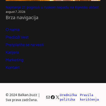
Najmanje 21 poginuli u ruskom napadu na Kijevsku oblast
avgust 7, 2026
Brza navigacija
O nama
Predloži Vest
Pretplatite se na vesti
Karijera
Marketing
Kontakt
©
2024 Balkan.buzz |
Urednička 
Pravila 
Mail
Facebook
X
Sva prava zadržana.
politika
korišćenja