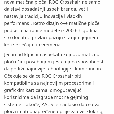
nova matična ploča, ROG Crosshair, ne samo
da slavi dosadašnji uspeh brenda, već i
nastavlja tradiciju inovacija i visokih
performansi. Retro dizajn ove matične ploče
podseća na ranije modele iz 2000-ih godina,
što dodatno privlači pažnju starijih gejmera
koji se sećaju tih vremena.
Jedan od ključnih aspekata koji ovu matičnu
ploču čini posebnijom jeste njena sposobnost
da podrži najnovije tehnologije i komponente.
Očekuje se da će ROG Crosshair biti
kompatibilna sa najnovijim procesorima i
grafičkim karticama, omogućavajući
korisnicima da izgrade moćne gejming
sisteme. Takođe, ASUS je naglasio da će ova
ploča imati unapređene opcije za overkloking,