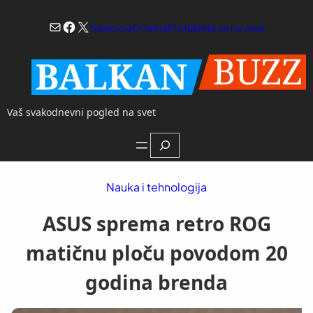
Skoči
Mail
Facebook
X
na
Naslovna
O nama
Pretplatite se na vesti
sadržaj
Vaš svakodnevni pogled na svet
Search
Nauka i tehnologija
ASUS sprema retro ROG
matičnu ploču povodom 20
godina brenda